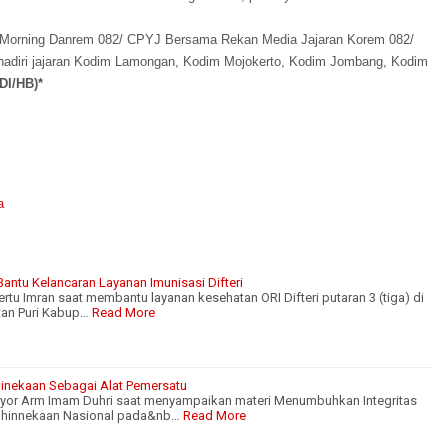
ee Morning Danrem 082/ CPYJ Bersama Rekan Media Jajaran Korem 082/
dihadiri jajaran Kodim Lamongan, Kodim Mojokerto, Kodim Jombang, Kodim
(DI/HB)*
a
antu Kelancaran Layanan Imunisasi Difteri
rtu Imran saat membantu layanan kesehatan ORI Difteri putaran 3 (tiga) di
an Puri Kabup…
Read More
inekaan Sebagai Alat Pemersatu
or Arm Imam Duhri saat menyampaikan materi Menumbuhkan Integritas
ebhinnekaan Nasional pada&nb…
Read More