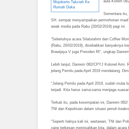
aula Korem 08
Mojokerto Takziah Ke
Rumah Duka
Sementara itu
SH. sempat menyampaikan permohonan maaf kep
awak media pada Rabu (20/02/2019) pagi ini.
”Sebetulnya acara Silaturahmi dan Coffee Mornin
(Rabu, 20/02/2019), disebabkan banyaknya ke
Brawijaya V juga Presiden RI", ungkap Danre
Lebih lanjut, Danrem 082/CPYJ Kolonel Arm. R
jelang Pemilu pada April 2019 mendatang. Dim
"Jelang Pemilu pada April 2019, sudah mulai b
terjadi. Kita harus sama-sama menjaga suasan
Terkait itu, pada kesempatan ini, Danrem 082/
TNI dan Kepolisian dalam situasi penuh keakr
"Seperti halnya kali ini, wartawan, TNI dan P
yang terkesan memisahkan kita, dalam acara be