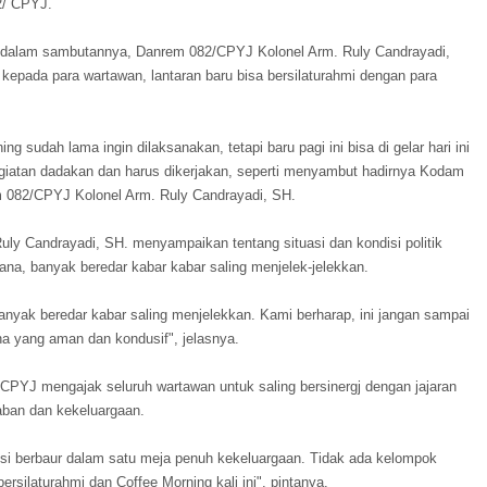
2/ CPYJ.
, dalam sambutannya, Danrem 082/CPYJ Kolonel Arm. Ruly Candrayadi,
ada para wartawan, lantaran baru bisa bersilaturahmi dengan para
g sudah lama ingin dilaksanakan, tetapi baru pagi ini bisa di gelar hari ini
giatan dadakan dan harus dikerjakan, seperti menyambut hadirnya Kodam
m 082/CPYJ Kolonel Arm. Ruly Candrayadi, SH.
uly Candrayadi, SH. menyampaikan tentang situasi dan kondisi politik
ana, banyak beredar kabar kabar saling menjelek-jelekkan.
anyak beredar kabar saling menjelekkan. Kami berharap, ini jangan sampai
a yang aman dan kondusif", jelasnya.
 CPYJ mengajak seluruh wartawan untuk saling bersinergj dengan jajaran
aban dan kekeluargaan.
olisi berbaur dalam satu meja penuh kekeluargaan. Tidak ada kelompok
rsilaturahmi dan Coffee Morning kali ini", pintanya.