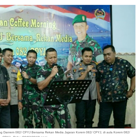
ing Danrem 082/ CPYJ Bersama Rekan Media Jajaran Korem 082/ CPYJ, di aula Korem 082/