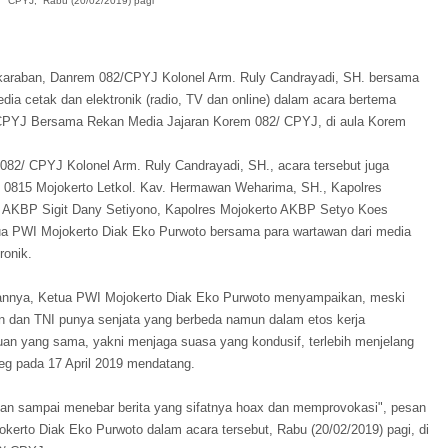
CPYJ, Rabu (20/02/2019) pagi
araban, Danrem 082/CPYJ Kolonel Arm. Ruly Candrayadi, SH. bersama
dia cetak dan elektronik (radio, TV dan online) dalam acara bertema
 CPYJ Bersama Rekan Media Jajaran Korem 082/ CPYJ, di aula Korem
082/ CPYJ Kolonel Arm. Ruly Candrayadi, SH., acara tersebut juga
m 0815 Mojokerto Letkol. Kav. Hermawan Weharima, SH., Kapolres
a AKBP Sigit Dany Setiyono, Kapolres Mojokerto AKBP Setyo Koes
ua PWI Mojokerto Diak Eko Purwoto bersama para wartawan dari media
ronik.
nnya, Ketua PWI Mojokerto Diak Eko Purwoto menyampaikan, meski
n dan TNI punya senjata yang berbeda namun dalam etos kerja
an yang sama, yakni menjaga suasa yang kondusif, terlebih menjelang
leg pada 17 April 2019 mendatang.
an sampai menebar berita yang sifatnya hoax dan memprovokasi", pesan
kerto Diak Eko Purwoto dalam acara tersebut, Rabu (20/02/2019) pagi, di