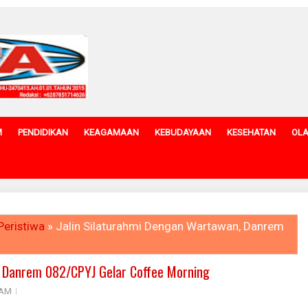
M
PENDIDIKAN
KEAGAMAAN
KEBUDAYAAN
KESEHATAN
OL
Peristiwa
» Jalin Silaturahmi Dengan Wartawan, Danrem
, Danrem 082/CPYJ Gelar Coffee Morning
 AM