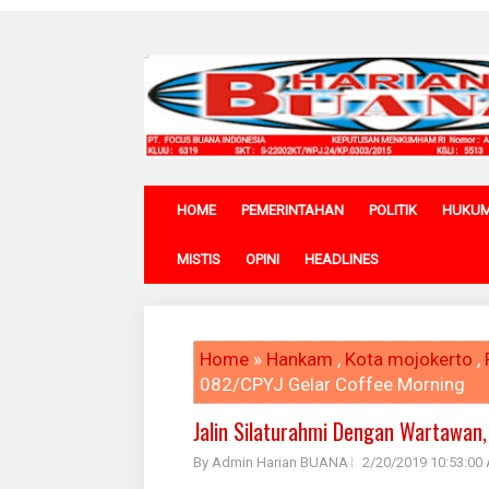
HOME
PEMERINTAHAN
POLITIK
HUKU
MISTIS
OPINI
HEADLINES
Home
»
Hankam
,
Kota mojokerto
,
082/CPYJ Gelar Coffee Morning
Jalin Silaturahmi Dengan Wartawan
By Admin Harian BUANA
2/20/2019 10:53:00