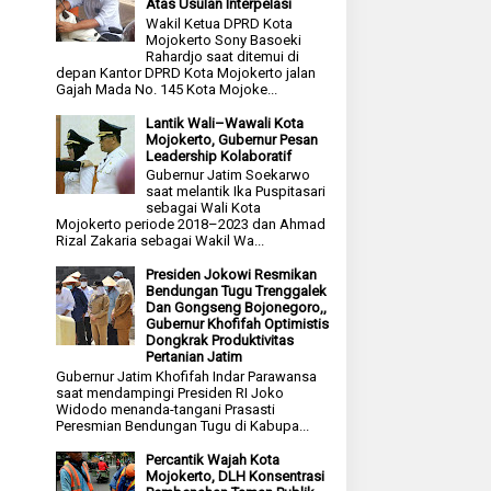
Atas Usulan Interpelasi
Wakil Ketua DPRD Kota
Mojokerto Sony Basoeki
Rahardjo saat ditemui di
depan Kantor DPRD Kota Mojokerto jalan
Gajah Mada No. 145 Kota Mojoke...
Lantik Wali–Wawali Kota
Mojokerto, Gubernur Pesan
Leadership Kolaboratif
Gubernur Jatim Soekarwo
saat melantik Ika Puspitasari
sebagai Wali Kota
Mojokerto periode 2018–2023 dan Ahmad
Rizal Zakaria sebagai Wakil Wa...
Presiden Jokowi Resmikan
Bendungan Tugu Trenggalek
Dan Gongseng Bojonegoro,,
Gubernur Khofifah Optimistis
Dongkrak Produktivitas
Pertanian Jatim
Gubernur Jatim Khofifah Indar Parawansa
saat mendampingi Presiden RI Joko
Widodo menanda-tangani Prasasti
Peresmian Bendungan Tugu di Kabupa...
Percantik Wajah Kota
Mojokerto, DLH Konsentrasi