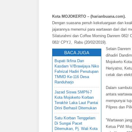
Kota MOJOKERTO – (harianbuana.com).
Dengan suasana penuh kekeluargaan dan keak
jajarannya menemui para wartawan dari dari me
Silaturahmi dan Coffee Morning Danrem 082/
082/ CPYJ, Rabu (20/02/2019).
Selain Danrem 
BACA JUGA
dihadiri Dandi
Bupati Ikfina Dan
Mojokerto Kot
Kasdam V/Brawijaya Niko
Heriyatno, Ket
Fahrizal Hadiri Penutupan
cetak dan elekt
TMMD Ke-116 Desa
Randuharjo
Dalam sambuta
Jazad Siswa SMPN-7
antara wartawa
Kota Mojokerto Korban
mempunyai tuju
Terakhir Laka Laut Pantai
Pilpres dan Pil
Drini Berhasil Ditemukan
Satu Korban Tenggelam
”Wartawan jang
Di Sungai Pacet
Ketua PWI Mojo
Ditemukan, Pj. Wali Kota