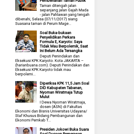
Pembenahan Taman Publik
Taman ditengah jalan
sepanjang jalan Gajah Mada
- jalan Pahlawan yang tengah
dibenahi, Selasa (07/11/2017) siang
Suasana taman di Perum Mage...
Soal Buka-bukaan
Penyelidikan Perkara
Formula E, Karyoto: Saya
Tidak Mau Berpolemik, Saat
Ini Belum Ada Tersangka
Deputi Penindakan dan
Eksekusi KPK Karyoto. Kota JAKARTA –
(harianbuana.com). Deputi Penindakan dan
Eksekusi KPK Karyoto tidak mau
berpolemi...
Diperiksa KPK 11,5 Jam Soal
DID Kabupaten Tabanan,
Nyoman Wiratmaja Tutup
Mulut
I Dewa Nyoman Wiratmaja,
dosen (ASN) di Fakultas
Ekonomi dan Bisnis Universitas Udayana/
Staf Khusus Bidang Pembangunan dan
Ekonomi Pemkab T...
Presiden Jokowi Buka Suara
Soal Dugaan Pemerasan