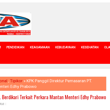
M
PENDIDIKAN
KEAGAMAAN
KEBUDAYAAN
KESEHATAN
OL
onal
,
Tipikor
» KPK Panggil Direktur Pemasaran PT.
Menteri Edhy Prabowo
. Berdikari Terkait Perkara Mantan Menteri Edhy Prabowo
 AM