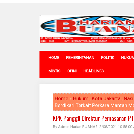
HOME
PEMERINTAHAN
POLITIK
HUKU
MISTIS
OPINI
HEADLINES
Home
»
Hukum
,
Kota Jakarta
,
Nasi
Berdikari Terkait Perkara Mantan 
KPK Panggil Direktur Pemasaran PT
By Admin Harian BUANA
2/08/2021 10:58:00