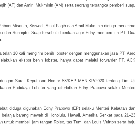
aqih (AF) dan Amiril Mukminin (AM) serta seorang tersangka pemberi suap,
ibadi Misanta, Siswadi, Ainul Faqih dan Amril Mukminin diduga menerima
u dari Suharjito. Suap tersebut diberikan agar Edhy memberi ijin PT. Dua
r.
ga telah 10 kali mengirim benih lobster dengan menggunakan jasa PT. Aero
elakukan ekspor benih lobster, hanya dapat melalui forwarder PT. ACK
 dengan Surat Keputusan Nomor 53/KEP MEN-KP/2020 tentang Tim Uji
ikanan Budidaya Lobster yang diterbitkan Edhy Prabowo selaku Menteri
but diduga digunakan Edhy Prabowo (EP) selaku Menteri Kelautan dan
uk belanja barang mewah di Honolulu, Hawaii, Amerika Serikat pada 21–23
n untuk membeli jam tangan Rolex, tas Tumi dan Louis Vuitton serta baju