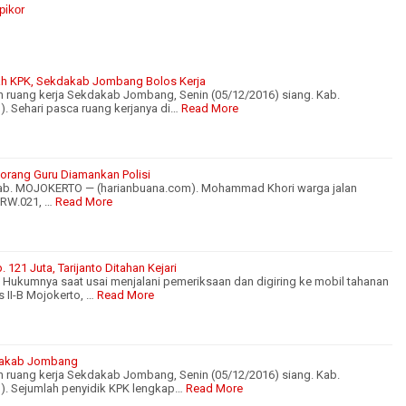
pikor
ah KPK, Sekdakab Jombang Bolos Kerja
 ruang kerja Sekdakab Jombang, Senin (05/12/2016) siang. Kab.
 Sehari pasca ruang kerjanya di…
Read More
orang Guru Diamankan Polisi
i Kab. MOJOKERTO — (harianbuana.com). Mohammad Khori warga jalan
 RW.021, …
Read More
121 Juta, Tarijanto Ditahan Kejari
t Hukumnya saat usai menjalani pemeriksaan dan digiring ke mobil tahanan
 II-B Mojokerto, …
Read More
dakab Jombang
 ruang kerja Sekdakab Jombang, Senin (05/12/2016) siang. Kab.
. Sejumlah penyidik KPK lengkap…
Read More