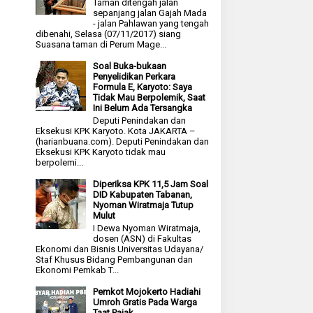
Taman ditengah jalan
sepanjang jalan Gajah Mada
- jalan Pahlawan yang tengah
dibenahi, Selasa (07/11/2017) siang
Suasana taman di Perum Mage...
Soal Buka-bukaan
Penyelidikan Perkara
Formula E, Karyoto: Saya
Tidak Mau Berpolemik, Saat
Ini Belum Ada Tersangka
Deputi Penindakan dan
Eksekusi KPK Karyoto. Kota JAKARTA –
(harianbuana.com). Deputi Penindakan dan
Eksekusi KPK Karyoto tidak mau
berpolemi...
Diperiksa KPK 11,5 Jam Soal
DID Kabupaten Tabanan,
Nyoman Wiratmaja Tutup
Mulut
I Dewa Nyoman Wiratmaja,
dosen (ASN) di Fakultas
Ekonomi dan Bisnis Universitas Udayana/
Staf Khusus Bidang Pembangunan dan
Ekonomi Pemkab T...
Pemkot Mojokerto Hadiahi
Umroh Gratis Pada Warga
Taat Pajak