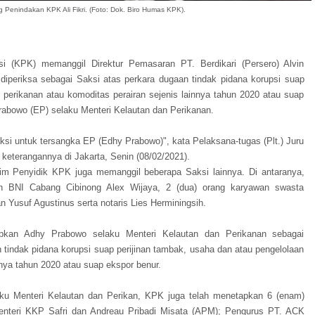
ng Penindakan KPK Ali Fikri. (Foto: Dok. Biro Humas KPK).
i (KPK) memanggil Direktur Pemasaran PT. Berdikari (Persero) Alvin
 diperiksa sebagai Saksi atas perkara dugaan tindak pidana korupsi suap
 perikanan atau komoditas perairan sejenis lainnya tahun 2020 atau suap
rabowo (EP) selaku Menteri Kelautan dan Perikanan.
ksi untuk tersangka EP (Edhy Prabowo)", kata Pelaksana-tugas (Plt.) Juru
keterangannya di Jakarta, Senin (08/02/2021).
Tim Penyidik KPK juga memanggil beberapa Saksi lainnya. Di antaranya,
n BNI Cabang Cibinong Alex Wijaya, 2 (dua) orang karyawan swasta
 Yusuf Agustinus serta notaris Lies Herminingsih.
pkan Adhy Prabowo selaku Menteri Kelautan dan Perikanan sebagai
tindak pidana korupsi suap perijinan tambak, usaha dan atau pengelolaan
nnya tahun 2020 atau suap ekspor benur.
aku Menteri Kelautan dan Perikan, KPK juga telah menetapkan 6 (enam)
Menteri KKP Safri dan Andreau Pribadi Misata (APM); Pengurus PT. ACK