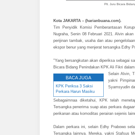
Plt. Juru Bicara Bida
Kota JAKARTA
– (harianbuana.com).
Tim Penyidik Komisi Pemberantasan Korups
Nugraha, Senin 08 Februari 2021. Alvin akan
perijinan tambak, usaha dan atau pengelolaan
ekspor benur yang menjerat tersangka Edhy P
"Yang bersangkutan akan diperiksa sebagai sa
Bicara Bidang Penindakan KPK Ali Fikri dalam 
Selain Alvin, 
BACA JUGA
yakni Pimpina
KPK Periksa 3 Saksi
Syamsyudin dan
Perkara Harun Masiku
Sebagaimnaa diketahui, KPK telah meneta
Tersangka penerima suap atas perkara dugaan 
perikanan atau komoditas perairan sejenis lai
Dalam perkara ini, selain Edhy Prabowo sel
Tersangka lainnya. Mereka, yakni Stafsus 