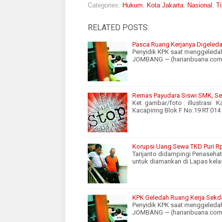
Categories:
Hukum
,
Kota Jakarta
,
Nasional
,
Ti
RELATED POSTS:
Pasca Ruang Kerjanya Digeled
Penyidik KPK saat menggeledah
JOMBANG — (harianbuana.com).
Remas Payudara Siswi SMK, Se
Ket. gambar/foto : illustras
Kacapiring Blok F No.19 RT.014
Korupsi Uang Sewa TKD Puri Rp. 
Tarijanto didampingi Penaseha
untuk diamankan di Lapas kelas
KPK Geledah Ruang Kerja Sek
Penyidik KPK saat menggeledah
JOMBANG — (harianbuana.com)