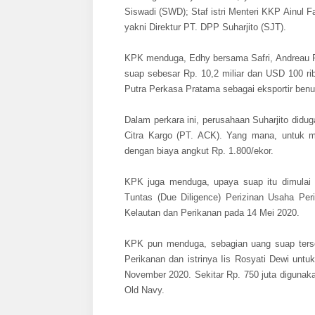
Siswadi (SWD); Staf istri Menteri KKP Ainul F
yakni Direktur PT. DPP Suharjito (SJT).
KPK menduga, Edhy bersama Safri, Andreau Pr
suap sebesar Rp. 10,2 miliar dan USD 100 rib
Putra Perkasa Pratama sebagai eksportir benu
Dalam perkara ini, perusahaan Suharjito didu
Citra Kargo (PT. ACK). Yang mana, untuk m
dengan biaya angkut Rp. 1.800/ekor.
KPK juga menduga, upaya suap itu dimulai
Tuntas (Due Diligence) Perizinan Usaha Per
Kelautan dan Perikanan pada 14 Mei 2020.
KPK pun menduga, sebagian uang suap terse
Perikanan dan istrinya Iis Rosyati Dewi unt
November 2020. Sekitar Rp. 750 juta digunaka
Old Navy.