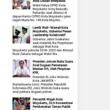
Atas Usulan Interpelasi
Wakil Ketua DPRD Kota
Mojokerto Sony Basoeki
Rahardjo saat ditemui di
depan Kantor DPRD Kota Mojokerto jalan
Gajah Mada No. 145 Kota Mojoke...
Lantik Wali–Wawali Kota
Mojokerto, Gubernur Pesan
Leadership Kolaboratif
Gubernur Jatim Soekarwo
saat melantik Ika Puspitasari
sebagai Wali Kota
Mojokerto periode 2018–2023 dan Ahmad
Rizal Zakaria sebagai Wakil Wa...
Presiden Jokowi Buka Suara
Soal Dugaan Pemerasan
Mentan SYL Oleh Pimpinan
KPK
Presiden RI Joko Widodo.
Kota JAKARTA –
(harianbuana.com). Presiden Republik
Indonesia (RI) Joko Widodo buka suara
soal perkara dugaan pemer...
Percantik Wajah Kota
Mojokerto, DLH Konsentrasi
Pembenahan Taman Publik