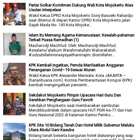
Partai Golkar Komitmen Dukung Wali Kota Mojokerto Atas
Usulan Interpelasi
Wakil Ketua DPRD Kota Mojokerto Sony Basoeki Rahardjo
saat ditemui di depan Kantor DPRD Kota Mojokerto jalan
Gajah Mada No. 145 Kota Mojoke...
Islam Itu Memang Agama Kemanusiaan: Kesalah-pahaman
Terkait Puasa Ramadhan (1)
Macharodji Machfud. Oleh: Macharodji Machfud .
Assalamu’alaikum Warahmatullahi Wabarakatuh.
A’udzubillahiminasysyaithanirrajim. Bismillahirr...
KPK Kembali Ingatkan, Pemda Manfaatkan Anggaran
Penanganan Covid–19 Sesuai Aturan
Wakil Ketua KPK Alexander Marwata. Kota JAKARTA –
(harianbuana.com). Komisi Pemberantasan Korupsi (KPK)
kembali mengingatkan pemerint...
Sekdakot Mojokerto Pimpin Upacara Hari Guru Dan
Serahkan Penghargaan Guru Favorit
Sekdakot Mojokerto saat membacakan sambutan
Mendikbudristek dalam upacara HUT PGRI ke-77 dan Hari
Guru Nasional 2022 di halaman Kantor Pemko...
KPK Sita 10 Bidang Tanah Dan Hotel Milik Gubernur Maluku
Utara Abdul Gani Kasuba
Bidang tanah beserta bangunan hotel diatasnya yang siap