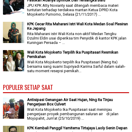
Pastikan Adanya Sprindik Dan Tersangka Baru
JPU KPK Atty Novianty saat ditengah membaca materi
tuntutan terhadap terdakwa mantan Ketua DPRD Kota
Mojokerto Purnomo, Selasa (21/11/2017) ...
KPK Cecar Rita Maharani Istri Wali Kota Medan Soal Plesiran
Ke Jepang
Rita Maharani istri Wali Kota non-aktif Medan Tengku
Dzulmi Eldin usai diperiksa tim Penyidik di kantor KPK jalan
Kuningan Persada – ...
Wali Kota Mojokerto Terpilih Ika Puspitasari Resmikan
Pernikahan
Wali Kota Mojokerto terpilih Ika Puspitasari (Neng Ita)
bersama sang suami Supriyadi Karima Saiful dalam salah-
satu moment resepsi pernikah...
POPULER SETIAP SAAT
Antisipasi Genangan Air Saat Hujan, Ning Ita Tinjau
Pengerjaan Box Culvert
Wali Kota Mojokerto Ika Puspitasari saat meninjau
pengerjaan proyek pembangunan saluran air di jalan
Mojopahit, Jum'at (25/10/2019) ...
KPK Kembali Panggil Yamitema Tirtajaya Laoly Senin Depan