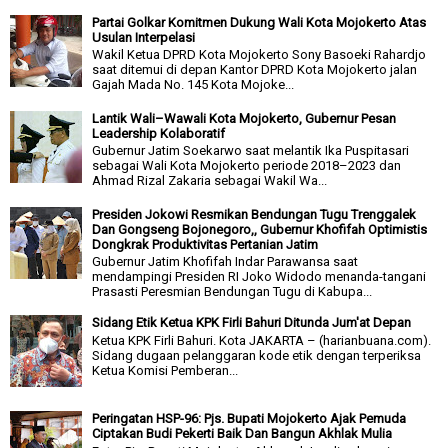
Partai Golkar Komitmen Dukung Wali Kota Mojokerto Atas
Usulan Interpelasi
Wakil Ketua DPRD Kota Mojokerto Sony Basoeki Rahardjo
saat ditemui di depan Kantor DPRD Kota Mojokerto jalan
Gajah Mada No. 145 Kota Mojoke...
Lantik Wali–Wawali Kota Mojokerto, Gubernur Pesan
Leadership Kolaboratif
Gubernur Jatim Soekarwo saat melantik Ika Puspitasari
sebagai Wali Kota Mojokerto periode 2018–2023 dan
Ahmad Rizal Zakaria sebagai Wakil Wa...
Presiden Jokowi Resmikan Bendungan Tugu Trenggalek
Dan Gongseng Bojonegoro,, Gubernur Khofifah Optimistis
Dongkrak Produktivitas Pertanian Jatim
Gubernur Jatim Khofifah Indar Parawansa saat
mendampingi Presiden RI Joko Widodo menanda-tangani
Prasasti Peresmian Bendungan Tugu di Kabupa...
Sidang Etik Ketua KPK Firli Bahuri Ditunda Jum'at Depan
Ketua KPK Firli Bahuri. Kota JAKARTA – (harianbuana.com).
Sidang dugaan pelanggaran kode etik dengan terperiksa
Ketua Komisi Pemberan...
Peringatan HSP-96: Pjs. Bupati Mojokerto Ajak Pemuda
Ciptakan Budi Pekerti Baik Dan Bangun Akhlak Mulia