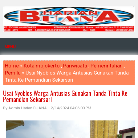
MENU
Home
»
Kota mojokerto
,
Pariwisata
,
Pemerintahan
,
Pemilu
» Usai Nyoblos Warga Antusias Gunakan Tanda
Tinta Ke Pemandian Sekarsari
Usai Nyoblos Warga Antusias Gunakan Tanda Tinta Ke
Pemandian Sekarsari
By Admin Harian BUANA
2/14/2024 04:06:00 PM