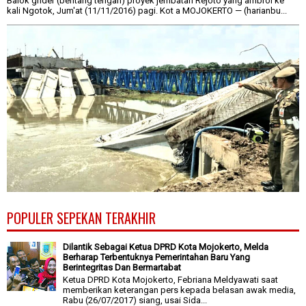
Balok grider (bentang tengah) proyek jembatan Rejoto yang ambrol ke
kali Ngotok, Jum'at (11/11/2016) pagi. Kot a MOJOKERTO — (harianbu...
POPULER SEPEKAN TERAKHIR
Dilantik Sebagai Ketua DPRD Kota Mojokerto, Melda
Berharap Terbentuknya Pemerintahan Baru Yang
Berintegritas Dan Bermartabat
Ketua DPRD Kota Mojokerto, Febriana Meldyawati saat
memberikan keterangan pers kepada belasan awak media,
Rabu (26/07/2017) siang, usai Sida...