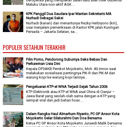
beroperasi yang merupakan salah-satu aset milik Gubernur
Maluku Utara non-aktif AGK ...
KPK Panggil Dua Saudara Ipar Mantan Sekretaris MA
Nurhadi Sebagai Saksi
Nurhadi (kanan) dan menantunya Rezky Herbiyono (kiri),
usai menjalani pemeriksaan di Kantor KPK jalan Kuningan
Persada – Jakarta Selatan, sa...
POPULER SETAHUN TERAKHIR
Film Porno, Pendorong Suburnya Seks Bebas Dan
Perkawinan Usia Dini
Kepala DP3AKB Pemkot Mojokerto, Moh. Ali Imron saat
melakukan sosialisasi pentingnya PIK-R dan PIK-M dari
warung kopi ke warung kopi lainnya...
Pengeluaran KTP-el WNA Terjadi Sejak Tahun 2006
KTP-Elektronik atau KTP-el WNA asal China di Cianjur –
Jawa Barat yang seolah-olah sama dengan e-KTP yang
sempat viral dan jadi bahan hoax....
Dalam Rangka Haul Almarhum Riyanto, PC GP Ansor Kota
Mojokerto Gelar Silaturahmi Dan Doa Bersama
Ketua PC GP Ansor Kota Mojokerto Junaedi Malik bersama