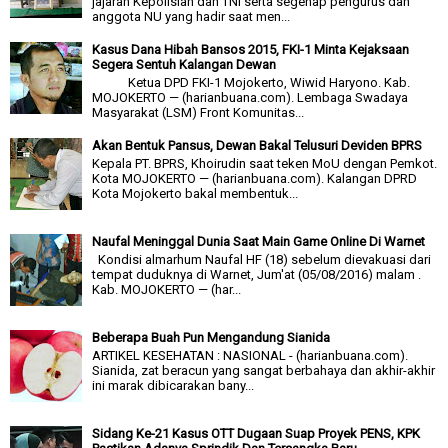
jajaran Kepolisian dan TNI serta segenap pengurus dan
anggota NU yang hadir saat men...
Kasus Dana Hibah Bansos 2015, FKI-1 Minta Kejaksaan
Segera Sentuh Kalangan Dewan
Ketua DPD FKI-1 Mojokerto, Wiwid Haryono. Kab.
MOJOKERTO — (harianbuana.com). Lembaga Swadaya
Masyarakat (LSM) Front Komunitas...
Akan Bentuk Pansus, Dewan Bakal Telusuri Deviden BPRS
Kepala PT. BPRS, Khoirudin saat teken MoU dengan Pemkot.
Kota MOJOKERTO — (harianbuana.com). Kalangan DPRD
Kota Mojokerto bakal membentuk...
Naufal Meninggal Dunia Saat Main Game Online Di Warnet
Kondisi almarhum Naufal HF (18) sebelum dievakuasi dari
tempat duduknya di Warnet, Jum'at (05/08/2016) malam .
Kab. MOJOKERTO — (har...
Beberapa Buah Pun Mengandung Sianida
ARTIKEL KESEHATAN : NASIONAL - (harianbuana.com).
Sianida, zat beracun yang sangat berbahaya dan akhir-akhir
ini marak dibicarakan bany...
Sidang Ke-21 Kasus OTT Dugaan Suap Proyek PENS, KPK