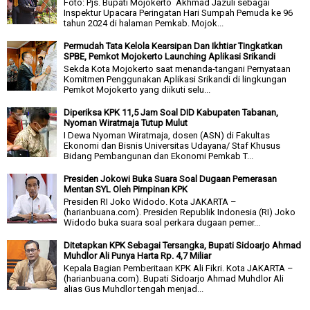
Foto: Pjs. Bupati Mojokerto Akhmad Jazuli sebagai
Inspektur Upacara Peringatan Hari Sumpah Pemuda ke 96
tahun 2024 di halaman Pemkab. Mojok...
Permudah Tata Kelola Kearsipan Dan Ikhtiar Tingkatkan
SPBE, Pemkot Mojokerto Launching Aplikasi Srikandi
Sekda Kota Mojokerto saat menanda-tangani Pernyataan
Komitmen Penggunakan Aplikasi Srikandi di lingkungan
Pemkot Mojokerto yang diikuti selu...
Diperiksa KPK 11,5 Jam Soal DID Kabupaten Tabanan,
Nyoman Wiratmaja Tutup Mulut
I Dewa Nyoman Wiratmaja, dosen (ASN) di Fakultas
Ekonomi dan Bisnis Universitas Udayana/ Staf Khusus
Bidang Pembangunan dan Ekonomi Pemkab T...
Presiden Jokowi Buka Suara Soal Dugaan Pemerasan
Mentan SYL Oleh Pimpinan KPK
Presiden RI Joko Widodo. Kota JAKARTA –
(harianbuana.com). Presiden Republik Indonesia (RI) Joko
Widodo buka suara soal perkara dugaan pemer...
Ditetapkan KPK Sebagai Tersangka, Bupati Sidoarjo Ahmad
Muhdlor Ali Punya Harta Rp. 4,7 Miliar
Kepala Bagian Pemberitaan KPK Ali Fikri. Kota JAKARTA –
(harianbuana.com). Bupati Sidoarjo Ahmad Muhdlor Ali
alias Gus Muhdlor tengah menjad...