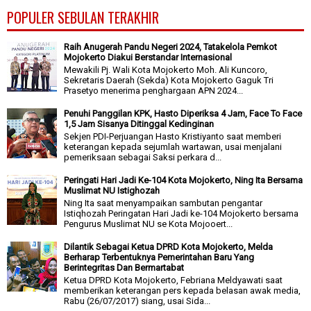
POPULER SEBULAN TERAKHIR
Raih Anugerah Pandu Negeri 2024, Tatakelola Pemkot
Mojokerto Diakui Berstandar Internasional
Mewakili Pj. Wali Kota Mojokerto Moh. Ali Kuncoro,
Sekretaris Daerah (Sekda) Kota Mojokerto Gaguk Tri
Prasetyo menerima penghargaan APN 2024...
Penuhi Panggilan KPK, Hasto Diperiksa 4 Jam, Face To Face
1,5 Jam Sisanya Ditinggal Kedinginan
Sekjen PDI-Perjuangan Hasto Kristiyanto saat memberi
keterangan kepada sejumlah wartawan, usai menjalani
pemeriksaan sebagai Saksi perkara d...
Peringati Hari Jadi Ke-104 Kota Mojokerto, Ning Ita Bersama
Muslimat NU Istighozah
Ning Ita saat menyampaikan sambutan pengantar
Istiqhozah Peringatan Hari Jadi ke-104 Mojokerto bersama
Pengurus Muslimat NU se Kota Mojooert...
Dilantik Sebagai Ketua DPRD Kota Mojokerto, Melda
Berharap Terbentuknya Pemerintahan Baru Yang
Berintegritas Dan Bermartabat
Ketua DPRD Kota Mojokerto, Febriana Meldyawati saat
memberikan keterangan pers kepada belasan awak media,
Rabu (26/07/2017) siang, usai Sida...