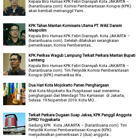
Kepala Biro Humas KPK Febri Diansyah Kota JAKARTA –
(harianbuana.com). Komisi Pemberantasan Korupsi (KPK)
akan kembali memanggil Yami...
KPK Tahan Mantan Komisaris Utama PT. WAE Darwin
Maspolim
Kepala Biro Humas KPK Febri Diansyah. Kota JAKARTA –
(harianbuana.com). Setelah dilakukan serangkaian
pemeriksaan, Komisi Pemberantas...
KPK Periksa Wagub Lampung Terkait Perkara Mantan Bupati
Lamteng
Kepala Biro Humas KPK Febri Diansyah Kota JAKARTA –
(harianbuana.com). Tim Penyidik Komisi Pemberantasan
Korupsi (KPK) memeriksa Wa...
Dua Hari Kota Mojokerto Panen Penghargaan
Wali Kota Mojokerto Ika Puspitasari saat menerima
penghargaan dari Mendagri Tito Karnavian di Jakarta,
Selasa 19 Nopember 2019. Kota MO...
Terkait Perkara Dugaan Suap Jaksa, KPK Panggil Anggota
DPRD Yogyakarta
Gedung KPK Kota JAKARTA – (harianbuana.com). Tim
Penyidik Komisi Pemberantasan Korupsi (KPK)
menjadwalkan pemeriksaan 2 (dua) anggota...