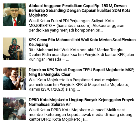
Alokasi Anggaran Pendidikan Capai Rp. 180 M, Dewan
Berharap Sebanding Dengan Capaian kualitas SDM Kota
Mojokerto
Wakil Ketua Fraksi PDI Perjuangan, Suliyat. Kota
MOJOKERTO – (harianbuana.com). Alokasi anggaran
pendidikan yang menjadi komponen pri...
KPK Cecar Rita Maharani Istri Wali Kota Medan Soal Plesiran
Ke Jepang
Rita Maharani istri Wali Kota non-aktif Medan Tengku
Dzulmi Eldin usai diperiksa tim Penyidik di kantor KPK jalan
Kuningan Persada – ...
Diperiksa KPK Terkait Dugaan TPPU Bupati Mojokerto MKP,
Ning Ita Mengaku Clear
Wali Kota Mojokerto Ika Puspitasari usai menjalani
pemeriksaan tim Penyidik KPK di Mapolresta Mojokerto,
Kamis (23/01/2020) siang. ...
DPRD Kota Mojokerto Ungkap Banyak Kejanggalan Proyek
Normalisasi Saluran Air
Wakil Ketua DPRD Kota Mojokerto Junaedi Malik saat
memberi keterangan kepada awak media di ruang sidang
kantor DPRD Kota Mojokerto ja...