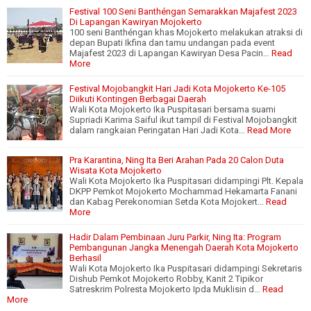
Festival 100 Seni Banthéngan Semarakkan Majafest 2023
Di Lapangan Kawiryan Mojokerto
100 seni Banthéngan khas Mojokerto melakukan atraksi di
depan Bupati Ikfina dan tamu undangan pada event
Majafest 2023 di Lapangan Kawiryan Desa Pacin…
Read
More
Festival Mojobangkit Hari Jadi Kota Mojokerto Ke-105
Diikuti Kontingen Berbagai Daerah
Wali Kota Mojokerto Ika Puspitasari bersama suami
Supriadi Karima Saiful ikut tampil di Festival Mojobangkit
dalam rangkaian Peringatan Hari Jadi Kota…
Read More
Pra Karantina, Ning Ita Beri Arahan Pada 20 Calon Duta
Wisata Kota Mojokerto
Wali Kota Mojokerto Ika Puspitasari didampingi Plt. Kepala
DKPP Pemkot Mojokerto Mochammad Hekamarta Fanani
dan Kabag Perekonomian Setda Kota Mojokert…
Read
More
Hadir Dalam Pembinaan Juru Parkir, Ning Ita: Program
Pembangunan Jangka Menengah Daerah Kota Mojokerto
Berhasil
Wali Kota Mojokerto Ika Puspitasari didampingi Sekretaris
Dishub Pemkot Mojokerto Robby, Kanit 2 Tipikor
Satreskrim Polresta Mojokerto Ipda Muklisin d…
Read
More