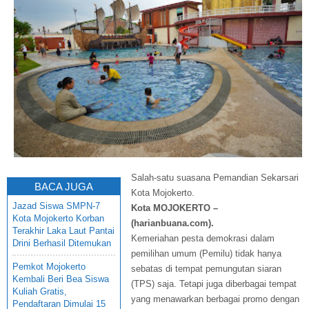
Salah-satu suasana Pemandian Sekarsari
BACA JUGA
Kota Mojokerto.
Jazad Siswa SMPN-7
Kota MOJOKERTO –
Kota Mojokerto Korban
(harianbuana.com).
Terakhir Laka Laut Pantai
Kemeriahan pesta demokrasi dalam
Drini Berhasil Ditemukan
pemilihan umum (Pemilu) tidak hanya
Pemkot Mojokerto
sebatas di tempat pemungutan siaran
Kembali Beri Bea Siswa
(TPS) saja. Tetapi juga diberbagai tempat
Kuliah Gratis,
yang menawarkan berbagai promo dengan
Pendaftaran Dimulai 15