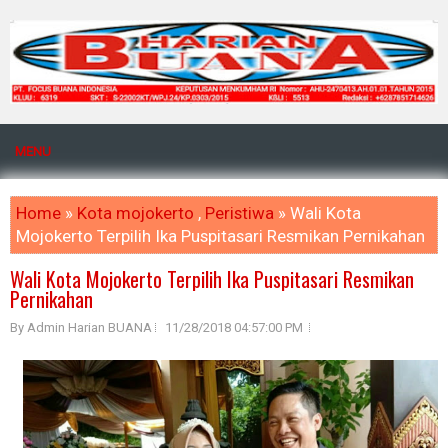
MENU
Home
»
Kota mojokerto
,
Peristiwa
» Wali Kota
Mojokerto Terpilih Ika Puspitasari Resmikan Pernikahan
Wali Kota Mojokerto Terpilih Ika Puspitasari Resmikan
Pernikahan
By Admin Harian BUANA
11/28/2018 04:57:00 PM