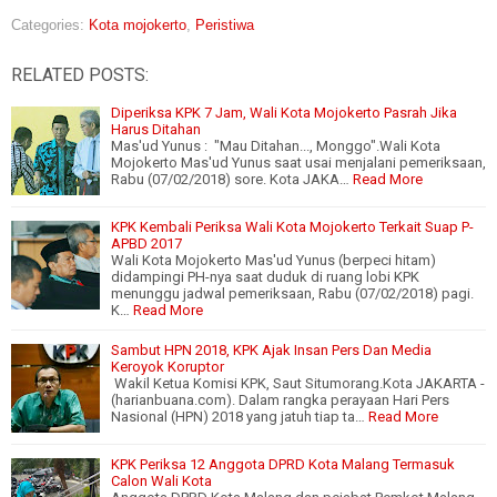
Categories:
Kota mojokerto
,
Peristiwa
RELATED POSTS:
Diperiksa KPK 7 Jam, Wali Kota Mojokerto Pasrah Jika
Harus Ditahan
Mas'ud Yunus : "Mau Ditahan..., Monggo".Wali Kota
Mojokerto Mas'ud Yunus saat usai menjalani pemeriksaan,
Rabu (07/02/2018) sore. Kota JAKA…
Read More
KPK Kembali Periksa Wali Kota Mojokerto Terkait Suap P-
APBD 2017
Wali Kota Mojokerto Mas'ud Yunus (berpeci hitam)
didampingi PH-nya saat duduk di ruang lobi KPK
menunggu jadwal pemeriksaan, Rabu (07/02/2018) pagi.
K…
Read More
Sambut HPN 2018, KPK Ajak Insan Pers Dan Media
Keroyok Koruptor
Wakil Ketua Komisi KPK, Saut Situmorang.Kota JAKARTA -
(harianbuana.com). Dalam rangka perayaan Hari Pers
Nasional (HPN) 2018 yang jatuh tiap ta…
Read More
KPK Periksa 12 Anggota DPRD Kota Malang Termasuk
Calon Wali Kota