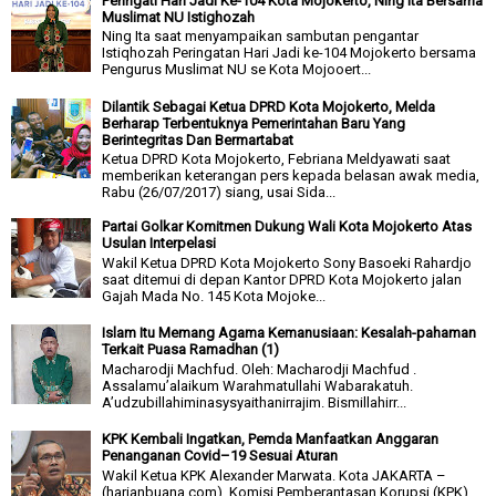
Peringati Hari Jadi Ke-104 Kota Mojokerto, Ning Ita Bersama
Muslimat NU Istighozah
Ning Ita saat menyampaikan sambutan pengantar
Istiqhozah Peringatan Hari Jadi ke-104 Mojokerto bersama
Pengurus Muslimat NU se Kota Mojooert...
Dilantik Sebagai Ketua DPRD Kota Mojokerto, Melda
Berharap Terbentuknya Pemerintahan Baru Yang
Berintegritas Dan Bermartabat
Ketua DPRD Kota Mojokerto, Febriana Meldyawati saat
memberikan keterangan pers kepada belasan awak media,
Rabu (26/07/2017) siang, usai Sida...
Partai Golkar Komitmen Dukung Wali Kota Mojokerto Atas
Usulan Interpelasi
Wakil Ketua DPRD Kota Mojokerto Sony Basoeki Rahardjo
saat ditemui di depan Kantor DPRD Kota Mojokerto jalan
Gajah Mada No. 145 Kota Mojoke...
Islam Itu Memang Agama Kemanusiaan: Kesalah-pahaman
Terkait Puasa Ramadhan (1)
Macharodji Machfud. Oleh: Macharodji Machfud .
Assalamu’alaikum Warahmatullahi Wabarakatuh.
A’udzubillahiminasysyaithanirrajim. Bismillahirr...
KPK Kembali Ingatkan, Pemda Manfaatkan Anggaran
Penanganan Covid–19 Sesuai Aturan
Wakil Ketua KPK Alexander Marwata. Kota JAKARTA –
(harianbuana.com). Komisi Pemberantasan Korupsi (KPK)