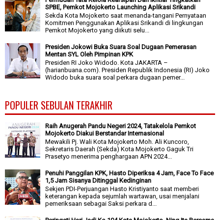
SPBE, Pemkot Mojokerto Launching Aplikasi Srikandi
Sekda Kota Mojokerto saat menanda-tangani Pernyataan
Komitmen Penggunakan Aplikasi Srikandi di lingkungan
Pemkot Mojokerto yang diikuti selu...
Presiden Jokowi Buka Suara Soal Dugaan Pemerasan
Mentan SYL Oleh Pimpinan KPK
Presiden RI Joko Widodo. Kota JAKARTA –
(harianbuana.com). Presiden Republik Indonesia (RI) Joko
Widodo buka suara soal perkara dugaan pemer...
POPULER SEBULAN TERAKHIR
Raih Anugerah Pandu Negeri 2024, Tatakelola Pemkot
Mojokerto Diakui Berstandar Internasional
Mewakili Pj. Wali Kota Mojokerto Moh. Ali Kuncoro,
Sekretaris Daerah (Sekda) Kota Mojokerto Gaguk Tri
Prasetyo menerima penghargaan APN 2024...
Penuhi Panggilan KPK, Hasto Diperiksa 4 Jam, Face To Face
1,5 Jam Sisanya Ditinggal Kedinginan
Sekjen PDI-Perjuangan Hasto Kristiyanto saat memberi
keterangan kepada sejumlah wartawan, usai menjalani
pemeriksaan sebagai Saksi perkara d...