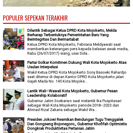
POPULER SEPEKAN TERAKHIR
Dilantik Sebagai Ketua DPRD Kota Mojokerto, Melda
Berharap Terbentuknya Pemerintahan Baru Yang
Berintegritas Dan Bermartabat
Ketua DPRD Kota Mojokerto, Febriana Meldyawati saat
memberikan keterangan pers kepada belasan awak media,
Rabu (26/07/2017) siang, usai Sida...
Partai Golkar Komitmen Dukung Wali Kota Mojokerto Atas
Usulan Interpelasi
Wakil Ketua DPRD Kota Mojokerto Sony Basoeki Rahardjo
saat ditemui di depan Kantor DPRD Kota Mojokerto jalan
Gajah Mada No. 145 Kota Mojoke...
Lantik Wali–Wawali Kota Mojokerto, Gubernur Pesan
Leadership Kolaboratif
Gubernur Jatim Soekarwo saat melantik Ika Puspitasari
sebagai Wali Kota Mojokerto periode 2018–2023 dan
Ahmad Rizal Zakaria sebagai Wakil Wa...
Presiden Jokowi Resmikan Bendungan Tugu Trenggalek
Dan Gongseng Bojonegoro,, Gubernur Khofifah Optimistis
Dongkrak Produktivitas Pertanian Jatim