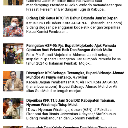
Gubernur Jatim Khofifah Indar Parawansa saat
mendampingi Presiden RI Joko Widodo menanda-tangani
Prasasti Peresmian Bendungan Tugu di Kabupa...
Sidang Etik Ketua KPK Firli Bahuri Ditunda Jum'at Depan
Ketua KPK Firli Bahuri. Kota JAKARTA – (harianbuana.com).
Sidang dugaan pelanggaran kode etik dengan terperiksa
Ketua Komisi Pemberan...
Peringatan HSP-96: Pjs. Bupati Mojokerto Ajak Pemuda
Ciptakan Budi Pekerti Baik Dan Bangun Akhlak Mulia
Foto: Pjs. Bupati Mojokerto Akhmad Jazuli sebagai
Inspektur Upacara Peringatan Hari Sumpah Pemuda ke 96
tahun 2024 di halaman Pemkab. Mojok...
Ditetapkan KPK Sebagai Tersangka, Bupati Sidoarjo Ahmad
Muhdlor Ali Punya Harta Rp. 4,7 Miliar
Kepala Bagian Pemberitaan KPK Ali Fikri. Kota JAKARTA –
(harianbuana.com). Bupati Sidoarjo Ahmad Muhdlor Ali
alias Gus Muhdlor tengah menjad...
Diperiksa KPK 11,5 Jam Soal DID Kabupaten Tabanan,
Nyoman Wiratmaja Tutup Mulut
I Dewa Nyoman Wiratmaja, dosen (ASN) di Fakultas
Ekonomi dan Bisnis Universitas Udayana/ Staf Khusus
Bidang Pembangunan dan Ekonomi Pemkab T...
Permudah Tata Kelola Kearsipan Dan Ikhtiar Tingkatkan