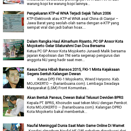
warung kopi ke warung kopi lainnya...
Pengeluaran KTP-el WNA Terjadi Sejak Tahun 2006
KTP-Elektronik atau KTP-el WNA asal China di Cianjur –
Jawa Barat yang seolah-olah sama dengan e-KTP yang
sempat viral dan jadi bahan hoax....
Dalam Rangka Haul Almarhum Riyanto, PC GP Ansor Kota
Mojokerto Gelar Silaturahmi Dan Doa Bersama
Ketua PC GP Ansor Kota Mojokerto Junaedi Malik bersama
jajaran Kepolisian dan TNI serta segenap pengurus dan
anggota NU yang hadir saat men...
Kasus Dana Hibah Bansos 2015, FKI-1 Minta Kejaksaan
Segera Sentuh Kalangan Dewan
Ketua DPD FKI-1 Mojokerto, Wiwid Haryono. Kab.
MOJOKERTO — (harianbuana.com). Lembaga Swadaya
Masyarakat (LSM) Front Komunitas...
Akan Bentuk Pansus, Dewan Bakal Telusuri Deviden BPRS
Kepala PT. BPRS, Khoirudin saat teken MoU dengan Pemkot.
Kota MOJOKERTO — (harianbuana.com). Kalangan DPRD
Kota Mojokerto bakal membentuk...
Naufal Meninggal Dunia Saat Main Game Online Di Warnet
Kondisi almarhum Naufal HF (18) sebelum dievakuasi dari