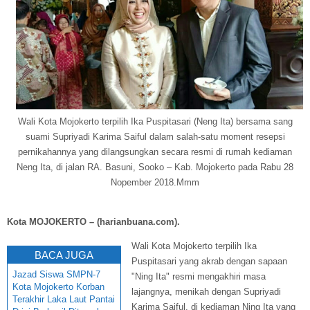
Wali Kota Mojokerto terpilih Ika Puspitasari (Neng Ita) bersama sang
suami Supriyadi Karima Saiful dalam salah-satu moment resepsi
pernikahannya yang dilangsungkan secara resmi di rumah kediaman
Neng Ita, di jalan RA. Basuni, Sooko – Kab. Mojokerto pada Rabu 28
Nopember 2018.Mmm
Kota MOJOKERTO – (harianbuana.com).
Wali Kota Mojokerto terpilih Ika
BACA JUGA
Puspitasari yang akrab dengan sapaan
Jazad Siswa SMPN-7
"Ning Ita" resmi mengakhiri masa
Kota Mojokerto Korban
lajangnya, menikah dengan Su
priyadi
Terakhir Laka Laut Pantai
Karima Saiful,
di kediaman Ning Ita yang