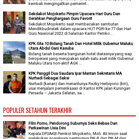
kembali mengingatkan pemerint...
Sekdakot Mojokerto Pimpin Upacara Hari Guru Dan
Serahkan Penghargaan Guru Favorit
Sekdakot Mojokerto saat membacakan sambutan
Mendikbudristek dalam upacara HUT PGRI ke-77 dan Hari
Guru Nasional 2022 di halaman Kantor Pemko...
KPK Sita 10 Bidang Tanah Dan Hotel Milik Gubernur Maluku
Utara Abdul Gani Kasuba
Bidang tanah beserta bangunan hotel diatasnya yang siap
beroperasi yang merupakan salah-satu aset milik Gubernur
Maluku Utara non-aktif AGK ...
KPK Panggil Dua Saudara Ipar Mantan Sekretaris MA
Nurhadi Sebagai Saksi
Nurhadi (kanan) dan menantunya Rezky Herbiyono (kiri),
usai menjalani pemeriksaan di Kantor KPK jalan Kuningan
Persada – Jakarta Selatan, sa...
POPULER SETAHUN TERAKHIR
Film Porno, Pendorong Suburnya Seks Bebas Dan
Perkawinan Usia Dini
Kepala DP3AKB Pemkot Mojokerto, Moh. Ali Imron saat
melakukan sosialisasi pentingnya PIK-R dan PIK-M dari