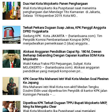
Dua Hari Kota Mojokerto Panen Penghargaan
Wali Kota Mojokerto Ika Puspitasari saat menerima
penghargaan dari Mendagri Tito Karnavian di Jakarta,
Selasa 19 Nopember 2019. Kota MO...
Terkait Perkara Dugaan Suap Jaksa, KPK Panggil Anggota
DPRD Yogyakarta
Gedung KPK Kota JAKARTA – (harianbuana.com). Tim
Penyidik Komisi Pemberantasan Korupsi (KPK)
menjadwalkan pemeriksaan 2 (dua) anggota...
Alokasi Anggaran Pendidikan Capai Rp. 180 M, Dewan
Berharap Sebanding Dengan Capaian kualitas SDM Kota
Mojokerto
Wakil Ketua Fraksi PDI Perjuangan, Suliyat. Kota
MOJOKERTO – (harianbuana.com). Alokasi anggaran
pendidikan yang menjadi komponen pri...
KPK Cecar Rita Maharani Istri Wali Kota Medan Soal Plesiran
Ke Jepang
Rita Maharani istri Wali Kota non-aktif Medan Tengku
Dzulmi Eldin usai diperiksa tim Penyidik di kantor KPK jalan
Kuningan Persada – ...
Diperiksa KPK Terkait Dugaan TPPU Bupati Mojokerto MKP,
Ning Ita Mengaku Clear
Wali Kota Mojokerto Ika Puspitasari usai menjalani