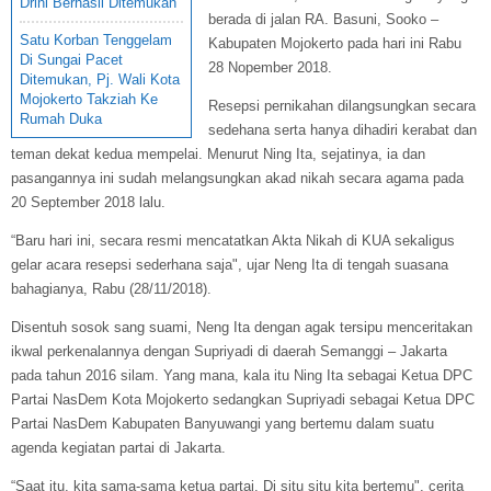
Drini Berhasil Ditemukan
berada di jalan RA. Basuni, Sooko –
Satu Korban Tenggelam
Kabupaten Mojokerto pada hari ini Rabu
Di Sungai Pacet
28 Nopember 2018.
Ditemukan, Pj. Wali Kota
Mojokerto Takziah Ke
Resepsi pernikahan dilangsungkan secara
Rumah Duka
sedehana serta hanya
dihadiri kerabat dan
teman dekat kedua mempelai. Menurut Ning Ita, sejatinya, ia dan
pasangannya ini
sudah melangsungkan akad nikah secara agama pada
20 September 2018 lalu.
“Baru hari ini, secara resmi mencatatkan Akta Nikah di KUA sekaligus
gelar acara resepsi sederhana saja", ujar Neng Ita di tengah suasana
bahagianya, Rabu (28/11/2018).
Disentuh sosok sang suami, Neng Ita dengan agak tersipu menceritakan
ikwal perkenalannya dengan Supriyadi di daerah Semanggi – Jakarta
pada tahun 2016 silam. Yang mana, kala itu Ning Ita sebagai Ketua DPC
Partai NasDem Kota Mojokerto sedangkan Supriyadi sebagai
Ketua DPC
Partai NasDem Kabupaten
Banyuwangi yang bertemu dalam suatu
agenda kegiatan partai di Jakarta.
“Saat itu, kita sama-sama ketua partai. Di situ situ kita bertemu", cerita