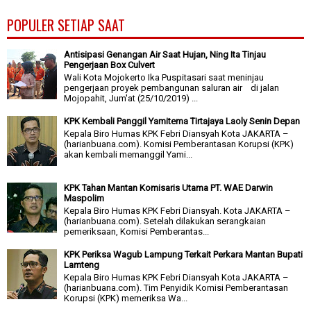
POPULER SETIAP SAAT
Antisipasi Genangan Air Saat Hujan, Ning Ita Tinjau
Pengerjaan Box Culvert
Wali Kota Mojokerto Ika Puspitasari saat meninjau
pengerjaan proyek pembangunan saluran air di jalan
Mojopahit, Jum'at (25/10/2019) ...
KPK Kembali Panggil Yamitema Tirtajaya Laoly Senin Depan
Kepala Biro Humas KPK Febri Diansyah Kota JAKARTA –
(harianbuana.com). Komisi Pemberantasan Korupsi (KPK)
akan kembali memanggil Yami...
KPK Tahan Mantan Komisaris Utama PT. WAE Darwin
Maspolim
Kepala Biro Humas KPK Febri Diansyah. Kota JAKARTA –
(harianbuana.com). Setelah dilakukan serangkaian
pemeriksaan, Komisi Pemberantas...
KPK Periksa Wagub Lampung Terkait Perkara Mantan Bupati
Lamteng
Kepala Biro Humas KPK Febri Diansyah Kota JAKARTA –
(harianbuana.com). Tim Penyidik Komisi Pemberantasan
Korupsi (KPK) memeriksa Wa...