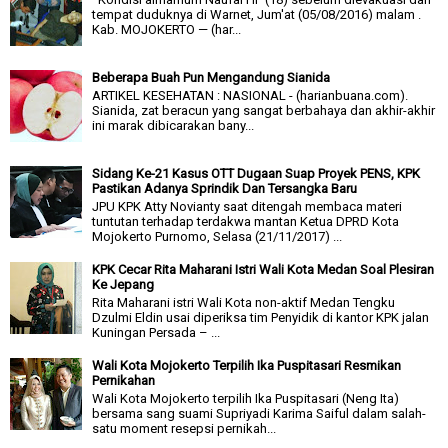
tempat duduknya di Warnet, Jum'at (05/08/2016) malam .
Kab. MOJOKERTO — (har...
Beberapa Buah Pun Mengandung Sianida
ARTIKEL KESEHATAN : NASIONAL - (harianbuana.com).
Sianida, zat beracun yang sangat berbahaya dan akhir-akhir
ini marak dibicarakan bany...
Sidang Ke-21 Kasus OTT Dugaan Suap Proyek PENS, KPK
Pastikan Adanya Sprindik Dan Tersangka Baru
JPU KPK Atty Novianty saat ditengah membaca materi
tuntutan terhadap terdakwa mantan Ketua DPRD Kota
Mojokerto Purnomo, Selasa (21/11/2017) ...
KPK Cecar Rita Maharani Istri Wali Kota Medan Soal Plesiran
Ke Jepang
Rita Maharani istri Wali Kota non-aktif Medan Tengku
Dzulmi Eldin usai diperiksa tim Penyidik di kantor KPK jalan
Kuningan Persada – ...
Wali Kota Mojokerto Terpilih Ika Puspitasari Resmikan
Pernikahan
Wali Kota Mojokerto terpilih Ika Puspitasari (Neng Ita)
bersama sang suami Supriyadi Karima Saiful dalam salah-
satu moment resepsi pernikah...