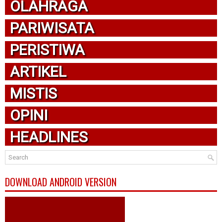
OLAHRAGA
PARIWISATA
PERISTIWA
ARTIKEL
MISTIS
OPINI
HEADLINES
DOWNLOAD ANDROID VERSION