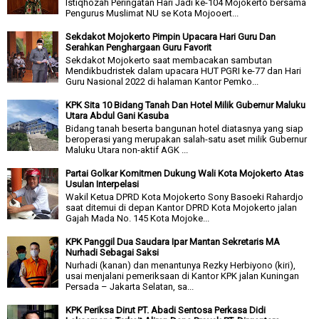
Istiqhozah Peringatan Hari Jadi ke-104 Mojokerto bersama
Pengurus Muslimat NU se Kota Mojooert...
Sekdakot Mojokerto Pimpin Upacara Hari Guru Dan
Serahkan Penghargaan Guru Favorit
Sekdakot Mojokerto saat membacakan sambutan
Mendikbudristek dalam upacara HUT PGRI ke-77 dan Hari
Guru Nasional 2022 di halaman Kantor Pemko...
KPK Sita 10 Bidang Tanah Dan Hotel Milik Gubernur Maluku
Utara Abdul Gani Kasuba
Bidang tanah beserta bangunan hotel diatasnya yang siap
beroperasi yang merupakan salah-satu aset milik Gubernur
Maluku Utara non-aktif AGK ...
Partai Golkar Komitmen Dukung Wali Kota Mojokerto Atas
Usulan Interpelasi
Wakil Ketua DPRD Kota Mojokerto Sony Basoeki Rahardjo
saat ditemui di depan Kantor DPRD Kota Mojokerto jalan
Gajah Mada No. 145 Kota Mojoke...
KPK Panggil Dua Saudara Ipar Mantan Sekretaris MA
Nurhadi Sebagai Saksi
Nurhadi (kanan) dan menantunya Rezky Herbiyono (kiri),
usai menjalani pemeriksaan di Kantor KPK jalan Kuningan
Persada – Jakarta Selatan, sa...
KPK Periksa Dirut PT. Abadi Sentosa Perkasa Didi