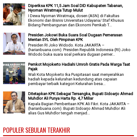
Diperiksa KPK 11,5 Jam Soal DID Kabupaten Tabanan,
Nyoman Wiratmaja Tutup Mulut
I Dewa Nyoman Wiratmaja, dosen (ASN) di Fakultas
Ekonomi dan Bisnis Universitas Udayana/ Staf Khusus
Bidang Pembangunan dan Ekonomi Pemkab T...
Presiden Jokowi Buka Suara Soal Dugaan Pemerasan
Mentan SYL Oleh Pimpinan KPK
Presiden RI Joko Widodo. Kota JAKARTA –
(harianbuana.com). Presiden Republik Indonesia (RI) Joko
Widodo buka suara soal perkara dugaan pemer...
Pemkot Mojokerto Hadiahi Umroh Gratis Pada Warga Taat
Pajak
Wali Kota Mojokerto Ika Puspitasari saat menyerahkan
hadiah kepada kelurahan kedundung atas capaian
pembayar terbaik kategori Kelurahan besa...
Ditetapkan KPK Sebagai Tersangka, Bupati Sidoarjo Ahmad
Muhdlor Ali Punya Harta Rp. 4,7 Miliar
Kepala Bagian Pemberitaan KPK Ali Fikri. Kota JAKARTA –
(harianbuana.com). Bupati Sidoarjo Ahmad Muhdlor Ali
alias Gus Muhdlor tengah menjad...
POPULER SEBULAN TERAKHIR