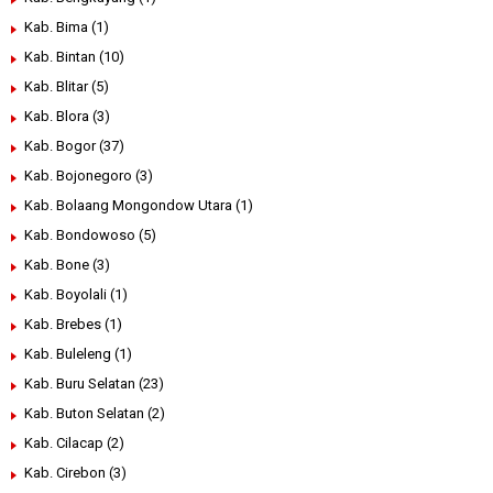
Kab. Bima
(1)
Kab. Bintan
(10)
Kab. Blitar
(5)
Kab. Blora
(3)
Kab. Bogor
(37)
Kab. Bojonegoro
(3)
Kab. Bolaang Mongondow Utara
(1)
Kab. Bondowoso
(5)
Kab. Bone
(3)
Kab. Boyolali
(1)
Kab. Brebes
(1)
Kab. Buleleng
(1)
Kab. Buru Selatan
(23)
Kab. Buton Selatan
(2)
Kab. Cilacap
(2)
Kab. Cirebon
(3)