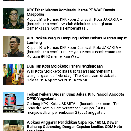
KPK Tahan Mantan Komisaris Utama PT. WAE Darwin
Maspolim
Kepala Biro Humas KPK Febri Diansyah. Kota JAKARTA –
(harianbuana.com). Setelah dilakukan serangkaian
pemeriksaan, Komisi Pemberantas...
KPK Periksa Wagub Lampung Terkait Perkara Mantan Bupati
Lamteng
Kepala Biro Humas KPK Febri Diansyah Kota JAKARTA –
(harianbuana.com). Tim Penyidik Komisi Pemberantasan
Korupsi (KPK) memeriksa Wa...
Dua Hari Kota Mojokerto Panen Penghargaan
Wali Kota Mojokerto Ika Puspitasari saat menerima
penghargaan dari Mendagri Tito Karnavian di Jakarta,
Selasa 19 Nopember 2019. Kota MO...
Terkait Perkara Dugaan Suap Jaksa, KPK Panggil Anggota
DPRD Yogyakarta
Gedung KPK Kota JAKARTA – (harianbuana.com). Tim
Penyidik Komisi Pemberantasan Korupsi (KPK)
menjadwalkan pemeriksaan 2 (dua) anggota...
Alokasi Anggaran Pendidikan Capai Rp. 180 M, Dewan
Berharap Sebanding Dengan Capaian kualitas SDM Kota