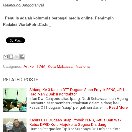
Melindungi Anggotanya)
_Penulis adalah kolumnis berbagai media online, Pemimpin
Redaksi WartaPolri.Co.Id_
Categories:
Artikel
,
HAM
,
Kota Makassar
,
Nasional
RELATED POSTS:
Sidang Ke-3 Kasus OTT Dugaan Suap Proyek PENS, JPU
Hadirkan 2 Saksi Kontraktor
Irfan Dwi Cahyono alias Ipang, Dodi Setiawaan dan Agung
Hariyanto saat memberi kesaksian dalam sidang ke-3,
kasus OTT dugaan 'suap' pengalihan dana-hi…
Read More
Kasus OTT Dugaan Suap Proyek PENS, Ketua Dan Wakil
Ketua DPRD Kota Mojokerto Segera Disidang
Humas Pengadilan Tipikor Surabaya Dr. Lufsiana.Kota