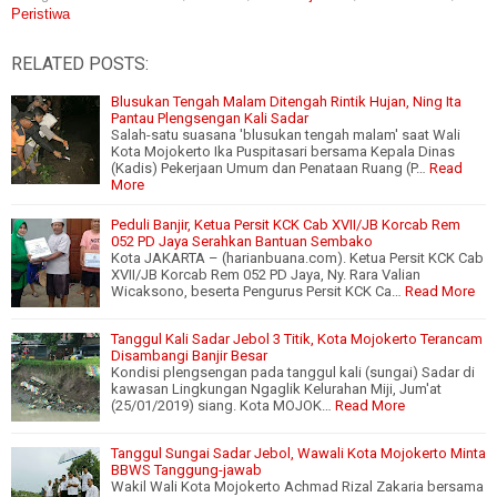
Peristiwa
RELATED POSTS:
Blusukan Tengah Malam Ditengah Rintik Hujan, Ning Ita
Pantau Plengsengan Kali Sadar
Salah-satu suasana 'blusukan tengah malam' saat Wali
Kota Mojokerto Ika Puspitasari bersama Kepala Dinas
(Kadis) Pekerjaan Umum dan Penataan Ruang (P…
Read
More
Peduli Banjir, Ketua Persit KCK Cab XVII/JB Korcab Rem
052 PD Jaya Serahkan Bantuan Sembako
Kota JAKARTA – (harianbuana.com). Ketua Persit KCK Cab
XVII/JB Korcab Rem 052 PD Jaya, Ny. Rara Valian
Wicaksono, beserta Pengurus Persit KCK Ca…
Read More
Tanggul Kali Sadar Jebol 3 Titik, Kota Mojokerto Terancam
Disambangi Banjir Besar
Kondisi plengsengan pada tanggul kali (sungai) Sadar di
kawasan Lingkungan Ngaglik Kelurahan Miji, Jum'at
(25/01/2019) siang. Kota MOJOK…
Read More
Tanggul Sungai Sadar Jebol, Wawali Kota Mojokerto Minta
BBWS Tanggung-jawab
Wakil Wali Kota Mojokerto Achmad Rizal Zakaria bersama