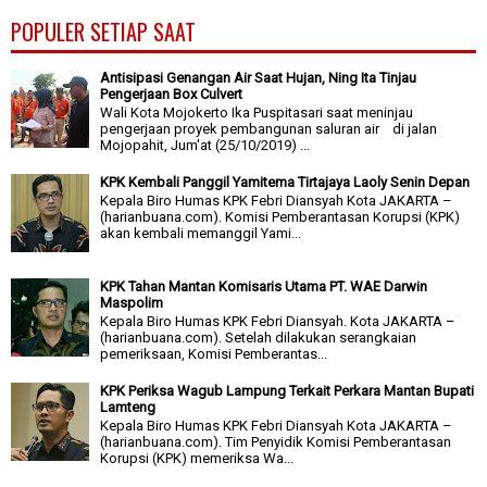
POPULER SETIAP SAAT
Antisipasi Genangan Air Saat Hujan, Ning Ita Tinjau
Pengerjaan Box Culvert
Wali Kota Mojokerto Ika Puspitasari saat meninjau
pengerjaan proyek pembangunan saluran air di jalan
Mojopahit, Jum'at (25/10/2019) ...
KPK Kembali Panggil Yamitema Tirtajaya Laoly Senin Depan
Kepala Biro Humas KPK Febri Diansyah Kota JAKARTA –
(harianbuana.com). Komisi Pemberantasan Korupsi (KPK)
akan kembali memanggil Yami...
KPK Tahan Mantan Komisaris Utama PT. WAE Darwin
Maspolim
Kepala Biro Humas KPK Febri Diansyah. Kota JAKARTA –
(harianbuana.com). Setelah dilakukan serangkaian
pemeriksaan, Komisi Pemberantas...
KPK Periksa Wagub Lampung Terkait Perkara Mantan Bupati
Lamteng
Kepala Biro Humas KPK Febri Diansyah Kota JAKARTA –
(harianbuana.com). Tim Penyidik Komisi Pemberantasan
Korupsi (KPK) memeriksa Wa...