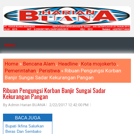
MENU
Home
»
Bencana Alam
,
Headline
,
Kota mojokerto
,
Pemerintahan
,
Peristiwa
» Ribuan Pengungsi Korban
Banjir Sungai Sadar Kekurangan Pangan
Ribuan Pengungsi Korban Banjir Sungai Sadar
Kekurangan Pangan
By Admin Harian BUANA
2/22/2017 12:42:00 PM
BACA JUGA
Bupati Ikfina Salurkan
Beras Dan Sembako