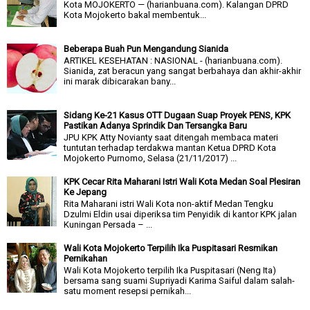
Kota MOJOKERTO — (harianbuana.com). Kalangan DPRD
Kota Mojokerto bakal membentuk...
Beberapa Buah Pun Mengandung Sianida
ARTIKEL KESEHATAN : NASIONAL - (harianbuana.com).
Sianida, zat beracun yang sangat berbahaya dan akhir-akhir
ini marak dibicarakan bany...
Sidang Ke-21 Kasus OTT Dugaan Suap Proyek PENS, KPK
Pastikan Adanya Sprindik Dan Tersangka Baru
JPU KPK Atty Novianty saat ditengah membaca materi
tuntutan terhadap terdakwa mantan Ketua DPRD Kota
Mojokerto Purnomo, Selasa (21/11/2017) ...
KPK Cecar Rita Maharani Istri Wali Kota Medan Soal Plesiran
Ke Jepang
Rita Maharani istri Wali Kota non-aktif Medan Tengku
Dzulmi Eldin usai diperiksa tim Penyidik di kantor KPK jalan
Kuningan Persada – ...
Wali Kota Mojokerto Terpilih Ika Puspitasari Resmikan
Pernikahan
Wali Kota Mojokerto terpilih Ika Puspitasari (Neng Ita)
bersama sang suami Supriyadi Karima Saiful dalam salah-
satu moment resepsi pernikah...