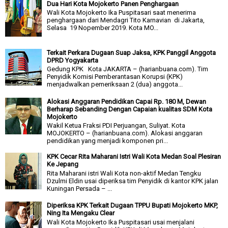
Dua Hari Kota Mojokerto Panen Penghargaan
Wali Kota Mojokerto Ika Puspitasari saat menerima
penghargaan dari Mendagri Tito Karnavian di Jakarta,
Selasa 19 Nopember 2019. Kota MO...
Terkait Perkara Dugaan Suap Jaksa, KPK Panggil Anggota
DPRD Yogyakarta
Gedung KPK Kota JAKARTA – (harianbuana.com). Tim
Penyidik Komisi Pemberantasan Korupsi (KPK)
menjadwalkan pemeriksaan 2 (dua) anggota...
Alokasi Anggaran Pendidikan Capai Rp. 180 M, Dewan
Berharap Sebanding Dengan Capaian kualitas SDM Kota
Mojokerto
Wakil Ketua Fraksi PDI Perjuangan, Suliyat. Kota
MOJOKERTO – (harianbuana.com). Alokasi anggaran
pendidikan yang menjadi komponen pri...
KPK Cecar Rita Maharani Istri Wali Kota Medan Soal Plesiran
Ke Jepang
Rita Maharani istri Wali Kota non-aktif Medan Tengku
Dzulmi Eldin usai diperiksa tim Penyidik di kantor KPK jalan
Kuningan Persada – ...
Diperiksa KPK Terkait Dugaan TPPU Bupati Mojokerto MKP,
Ning Ita Mengaku Clear
Wali Kota Mojokerto Ika Puspitasari usai menjalani