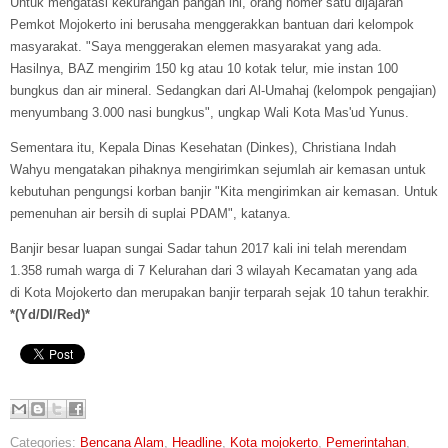
Untuk mengatasi kekurangan pangan ini, orang nomer satu dijajaran
Pemkot Mojokerto ini berusaha menggerakkan bantuan dari kelompok
masyarakat. "Saya menggerakan elemen masyarakat yang ada.
Hasilnya, BAZ mengirim 150 kg atau 10 kotak telur, mie instan 100
bungkus dan air mineral. Sedangkan dari Al-Umahaj (kelompok pengajian)
menyumbang 3.000 nasi bungkus", ungkap Wali Kota Mas'ud Yunus.
Sementara itu, Kepala Dinas Kesehatan (Dinkes), Christiana Indah
Wahyu mengatakan pihaknya mengirimkan sejumlah air kemasan untuk
kebutuhan pengungsi korban banjir "Kita mengirimkan air kemasan. Untuk
pemenuhan air bersih di suplai PDAM", katanya.
Banjir besar luapan sungai Sadar tahun 2017 kali ini telah merendam
1.358 rumah warga di 7 Kelurahan dari 3 wilayah Kecamatan yang ada
di Kota Mojokerto dan merupakan banjir terparah sejak 10 tahun terakhir.
*(Yd/DI/Red)*
Categories:
Bencana Alam
,
Headline
,
Kota mojokerto
,
Pemerintahan
,