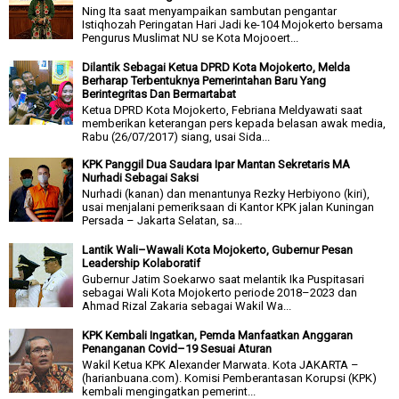
Ning Ita saat menyampaikan sambutan pengantar
Istiqhozah Peringatan Hari Jadi ke-104 Mojokerto bersama
Pengurus Muslimat NU se Kota Mojooert...
Dilantik Sebagai Ketua DPRD Kota Mojokerto, Melda
Berharap Terbentuknya Pemerintahan Baru Yang
Berintegritas Dan Bermartabat
Ketua DPRD Kota Mojokerto, Febriana Meldyawati saat
memberikan keterangan pers kepada belasan awak media,
Rabu (26/07/2017) siang, usai Sida...
KPK Panggil Dua Saudara Ipar Mantan Sekretaris MA
Nurhadi Sebagai Saksi
Nurhadi (kanan) dan menantunya Rezky Herbiyono (kiri),
usai menjalani pemeriksaan di Kantor KPK jalan Kuningan
Persada – Jakarta Selatan, sa...
Lantik Wali–Wawali Kota Mojokerto, Gubernur Pesan
Leadership Kolaboratif
Gubernur Jatim Soekarwo saat melantik Ika Puspitasari
sebagai Wali Kota Mojokerto periode 2018–2023 dan
Ahmad Rizal Zakaria sebagai Wakil Wa...
KPK Kembali Ingatkan, Pemda Manfaatkan Anggaran
Penanganan Covid–19 Sesuai Aturan
Wakil Ketua KPK Alexander Marwata. Kota JAKARTA –
(harianbuana.com). Komisi Pemberantasan Korupsi (KPK)
kembali mengingatkan pemerint...