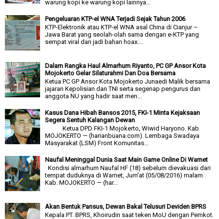
warung kopi ke warung kopi lainnya...
Pengeluaran KTP-el WNA Terjadi Sejak Tahun 2006
KTP-Elektronik atau KTP-el WNA asal China di Cianjur –
Jawa Barat yang seolah-olah sama dengan e-KTP yang
sempat viral dan jadi bahan hoax....
Dalam Rangka Haul Almarhum Riyanto, PC GP Ansor Kota
Mojokerto Gelar Silaturahmi Dan Doa Bersama
Ketua PC GP Ansor Kota Mojokerto Junaedi Malik bersama
jajaran Kepolisian dan TNI serta segenap pengurus dan
anggota NU yang hadir saat men...
Kasus Dana Hibah Bansos 2015, FKI-1 Minta Kejaksaan
Segera Sentuh Kalangan Dewan
Ketua DPD FKI-1 Mojokerto, Wiwid Haryono. Kab.
MOJOKERTO — (harianbuana.com). Lembaga Swadaya
Masyarakat (LSM) Front Komunitas...
Naufal Meninggal Dunia Saat Main Game Online Di Warnet
Kondisi almarhum Naufal HF (18) sebelum dievakuasi dari
tempat duduknya di Warnet, Jum'at (05/08/2016) malam .
Kab. MOJOKERTO — (har...
Akan Bentuk Pansus, Dewan Bakal Telusuri Deviden BPRS
Kepala PT. BPRS, Khoirudin saat teken MoU dengan Pemkot.