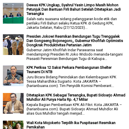
Dewas KPK Ungkap, Syahrul Yasin Limpo Masih Mohon
Petunjuk Dan Bantuan Firli Bahuri Setelah Ditetapkan Jadi
Tersangka
Salah-satu suasana sidang pelanggaran kode etik dan
perilaku Firli Bahuri selaku Ketua KPK di Gedung KPK,
Jakarta Selatan, Rabu (27/12/2023)...
Presiden Jokowi Resmikan Bendungan Tugu Trenggalek
Dan Gongseng Bojonegoro,, Gubernur Khofifah Optimistis
Dongkrak Produktivitas Pertanian Jatim
Gubernur Jatim Khofifah Indar Parawansa saat
mendampingi Presiden RI Joko Widodo menanda-tangani
Prasasti Peresmian Bendungan Tugu di Kabupa...
KPK Periksa 12 Saksi Perkara Pembangunan Shelter
Tsunami Di NTB
Juru Bicara Bidang Penindakan dan Kelembagaan KPK
Tessa Mahardhika Sugiarto. Kota JAKARTA –
(harianbuana.com). Tim Penyidik Komisi Pemberant...
Ditetapkan KPK Sebagai Tersangka, Bupati Sidoarjo Ahmad
Muhdlor Ali Punya Harta Rp. 4,7 Miliar
Kepala Bagian Pemberitaan KPK Ali Fikri. Kota JAKARTA –
(harianbuana.com). Bupati Sidoarjo Ahmad Muhdlor Ali
alias Gus Muhdlor tengah menjad...
Wali Kota Mojokerto Terpilih Ika Puspitasari Resmikan
Pernikahan