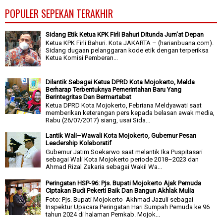
POPULER SEPEKAN TERAKHIR
Sidang Etik Ketua KPK Firli Bahuri Ditunda Jum'at Depan
Ketua KPK Firli Bahuri. Kota JAKARTA – (harianbuana.com).
Sidang dugaan pelanggaran kode etik dengan terperiksa
Ketua Komisi Pemberan...
Dilantik Sebagai Ketua DPRD Kota Mojokerto, Melda
Berharap Terbentuknya Pemerintahan Baru Yang
Berintegritas Dan Bermartabat
Ketua DPRD Kota Mojokerto, Febriana Meldyawati saat
memberikan keterangan pers kepada belasan awak media,
Rabu (26/07/2017) siang, usai Sida...
Lantik Wali–Wawali Kota Mojokerto, Gubernur Pesan
Leadership Kolaboratif
Gubernur Jatim Soekarwo saat melantik Ika Puspitasari
sebagai Wali Kota Mojokerto periode 2018–2023 dan
Ahmad Rizal Zakaria sebagai Wakil Wa...
Peringatan HSP-96: Pjs. Bupati Mojokerto Ajak Pemuda
Ciptakan Budi Pekerti Baik Dan Bangun Akhlak Mulia
Foto: Pjs. Bupati Mojokerto Akhmad Jazuli sebagai
Inspektur Upacara Peringatan Hari Sumpah Pemuda ke 96
tahun 2024 di halaman Pemkab. Mojok...