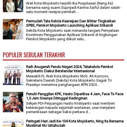
Wali Kota Mojokerto terpilih Ika Puspitasari (Neng Ita)
bersama sang suami Supriyadi Karima Saiful dalam salah-
satu moment resepsi pernikah...
Permudah Tata Kelola Kearsipan Dan Ikhtiar Tingkatkan
SPBE, Pemkot Mojokerto Launching Aplikasi Srikandi
Sekda Kota Mojokerto saat menanda-tangani Pernyataan
Komitmen Penggunakan Aplikasi Srikandi di lingkungan
Pemkot Mojokerto yang diikuti selu...
POPULER SEBULAN TERAKHIR
Raih Anugerah Pandu Negeri 2024, Tatakelola Pemkot
Mojokerto Diakui Berstandar Internasional
Mewakili Pj. Wali Kota Mojokerto Moh. Ali Kuncoro,
Sekretaris Daerah (Sekda) Kota Mojokerto Gaguk Tri
Prasetyo menerima penghargaan APN 2024...
Penuhi Panggilan KPK, Hasto Diperiksa 4 Jam, Face To Face
1,5 Jam Sisanya Ditinggal Kedinginan
Sekjen PDI-Perjuangan Hasto Kristiyanto saat memberi
keterangan kepada sejumlah wartawan, usai menjalani
pemeriksaan sebagai Saksi perkara d...
Peringati Hari Jadi Ke-104 Kota Mojokerto, Ning Ita Bersama
Muslimat NU Istighozah