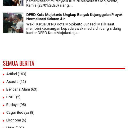
pemeriksaan tim Penyidik KPK di Mapolresta Mojokerto,
Kamis (23/01/2020) siang. ...
DPRD Kota Mojokerto Ungkap Banyak Kejanggalan Proyek
Normalisasi Saluran Air
Wakil Ketua DPRD Kota Mojokerto Junaedi Malik saat
memberi keterangan kepada awak media di ruang sidang
kantor DPRD Kota Mojokerto ja...
SEMUA BERITA
Artikel
(163)
Asusila
(12)
Bencana Alam
(63)
BNPT
(2)
Budaya
(95)
Cagar Budaya
(8)
Ekonomi
(6)
HAM
(203)