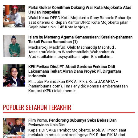
Partai Golkar Komitmen Dukung Wali Kota Mojokerto Atas
Usulan Interpelasi
Wakil Ketua DPRD Kota Mojokerto Sony Basoeki Rahardjo
saat ditemui di depan Kantor DPRD Kota Mojokerto jalan
Gajah Mada No. 145 Kota Mojoke...
Islam Itu Memang Agama Kemanusiaan: Kesalah-pahaman
Terkait Puasa Ramadhan (1)
Macharodji Machfud. Oleh: Macharodji Machfud .
Assalamu’alaikum Warahmatullahi Wabarakatuh.
A’udzubillahiminasysyaithanirrajim. Bismillahirr...
KPK Periksa Dirut PT. Abadi Sentosa Perkasa Didi
Laksamana Terkait Aliran Dana Proyek PT. Dirgantara
Indonesia
Plt. Jubir Penindakan KPK Ali Fikri. Kota JAKARTA –
(harianbuana.com). Tim Penyidik Komisi Pemberantasan
Korupsi (KPK) telah memer...
POPULER SETAHUN TERAKHIR
Film Porno, Pendorong Suburnya Seks Bebas Dan
Perkawinan Usia Dini
Kepala DP3AKB Pemkot Mojokerto, Moh. Ali Imron saat
melakukan sosialisasi pentingnya PIK-R dan PIK-M dari