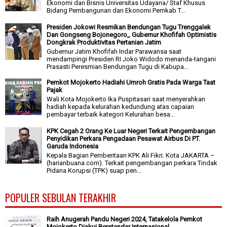
Ekonomi dan Bisnis Universitas Udayana/ Staf Khusus
Bidang Pembangunan dan Ekonomi Pemkab T...
Presiden Jokowi Resmikan Bendungan Tugu Trenggalek
Dan Gongseng Bojonegoro,, Gubernur Khofifah Optimistis
Dongkrak Produktivitas Pertanian Jatim
Gubernur Jatim Khofifah Indar Parawansa saat
mendampingi Presiden RI Joko Widodo menanda-tangani
Prasasti Peresmian Bendungan Tugu di Kabupa...
Pemkot Mojokerto Hadiahi Umroh Gratis Pada Warga Taat
Pajak
Wali Kota Mojokerto Ika Puspitasari saat menyerahkan
hadiah kepada kelurahan kedundung atas capaian
pembayar terbaik kategori Kelurahan besa...
KPK Cegah 2 Orang Ke Luar Negeri Terkait Pengembangan
Penyidikan Perkara Pengadaan Pesawat Airbus Di PT.
Garuda Indonesia
Kepala Bagian Pemberitaan KPK Ali Fikri. Kota JAKARTA –
(harianbuana.com). Terkait pengembangan perkara Tindak
Pidana Korupsi (TPK) suap pen...
POPULER SEBULAN TERAKHIR
Raih Anugerah Pandu Negeri 2024, Tatakelola Pemkot
Mojokerto Diakui Berstandar Internasional