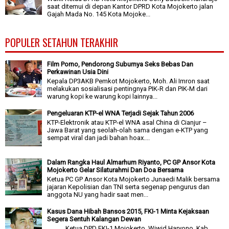
saat ditemui di depan Kantor DPRD Kota Mojokerto jalan
Gajah Mada No. 145 Kota Mojoke...
POPULER SETAHUN TERAKHIR
Film Porno, Pendorong Suburnya Seks Bebas Dan
Perkawinan Usia Dini
Kepala DP3AKB Pemkot Mojokerto, Moh. Ali Imron saat
melakukan sosialisasi pentingnya PIK-R dan PIK-M dari
warung kopi ke warung kopi lainnya...
Pengeluaran KTP-el WNA Terjadi Sejak Tahun 2006
KTP-Elektronik atau KTP-el WNA asal China di Cianjur –
Jawa Barat yang seolah-olah sama dengan e-KTP yang
sempat viral dan jadi bahan hoax....
Dalam Rangka Haul Almarhum Riyanto, PC GP Ansor Kota
Mojokerto Gelar Silaturahmi Dan Doa Bersama
Ketua PC GP Ansor Kota Mojokerto Junaedi Malik bersama
jajaran Kepolisian dan TNI serta segenap pengurus dan
anggota NU yang hadir saat men...
Kasus Dana Hibah Bansos 2015, FKI-1 Minta Kejaksaan
Segera Sentuh Kalangan Dewan
Ketua DPD FKI-1 Mojokerto, Wiwid Haryono. Kab.