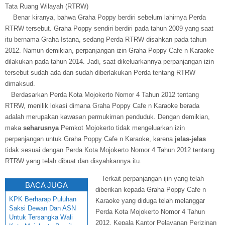
Tata Ruang Wilayah (RTRW)
Benar kiranya, bahwa Graha Poppy berdiri sebelum lahirnya Perda
RTRW tersebut. Graha Poppy sendiri berdiri pada tahun 2009 yang saat
itu bernama Graha Istana, sedang Perda RTRW disahkan pada tahun
2012. Namun demikian, perpanjangan izin Graha Poppy Cafe n Karaoke
dilakukan pada tahun 2014. Jadi, saat dikeluarkannya perpanjangan izin
tersebut sudah ada dan sudah diberlakukan Perda tentang RTRW
dimaksud.
Berdasarkan Perda Kota Mojokerto Nomor 4 Tahun 2012 tentang
RTRW, menilik lokasi dimana Graha Poppy Cafe n Karaoke berada
adalah merupakan kawasan permukiman penduduk. Dengan demikian,
maka
seharusnya
Pemkot Mojokerto tidak mengeluarkan izin
perpanjangan untuk Graha Poppy Cafe n Karaoke, karena
jelas-jelas
tidak sesuai dengan Perda Kota Mojokerto Nomor 4 Tahun 2012 tentang
RTRW yang telah dibuat dan disyahkannya itu.
Terkait perpanjangan ijin yang telah
BACA JUGA
diberikan kepada Graha Poppy Cafe n
KPK Berharap Puluhan
Karaoke yang diduga telah melanggar
Saksi Dewan Dan ASN
Perda Kota Mojokerto Nomor 4 Tahun
Untuk Tersangka Wali
2012, Kepala Kantor Pelayanan Perizinan