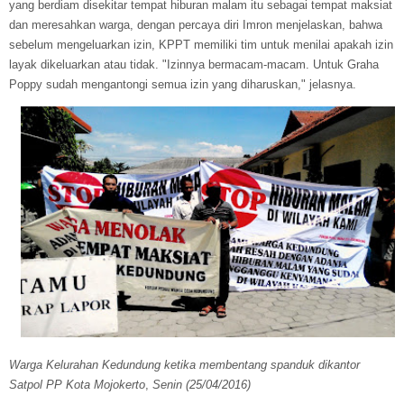
yang berdiam disekitar tempat hiburan malam itu sebagai tempat maksiat
dan meresahkan warga, dengan percaya diri Imron menjelaskan, bahwa
sebelum mengeluarkan izin, KPPT memiliki tim untuk menilai apakah izin
layak dikeluarkan atau tidak. "Izinnya bermacam-macam. Untuk Graha
Poppy sudah mengantongi semua izin yang diharuskan," jelasnya.
Warga Kelurahan Kedundung ketika membentang spanduk dikantor
Satpol PP Kota Mojokerto
,
Senin (25/04/2016)