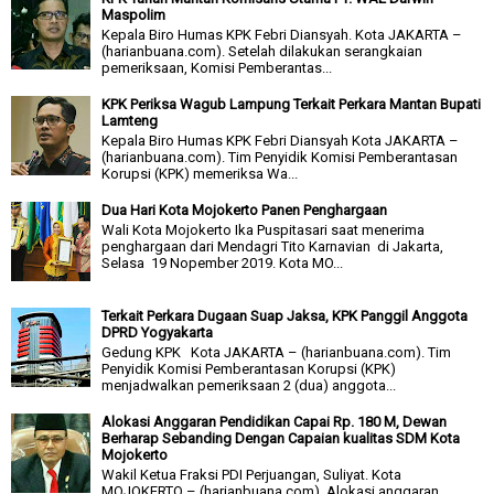
Maspolim
Kepala Biro Humas KPK Febri Diansyah. Kota JAKARTA –
(harianbuana.com). Setelah dilakukan serangkaian
pemeriksaan, Komisi Pemberantas...
KPK Periksa Wagub Lampung Terkait Perkara Mantan Bupati
Lamteng
Kepala Biro Humas KPK Febri Diansyah Kota JAKARTA –
(harianbuana.com). Tim Penyidik Komisi Pemberantasan
Korupsi (KPK) memeriksa Wa...
Dua Hari Kota Mojokerto Panen Penghargaan
Wali Kota Mojokerto Ika Puspitasari saat menerima
penghargaan dari Mendagri Tito Karnavian di Jakarta,
Selasa 19 Nopember 2019. Kota MO...
Terkait Perkara Dugaan Suap Jaksa, KPK Panggil Anggota
DPRD Yogyakarta
Gedung KPK Kota JAKARTA – (harianbuana.com). Tim
Penyidik Komisi Pemberantasan Korupsi (KPK)
menjadwalkan pemeriksaan 2 (dua) anggota...
Alokasi Anggaran Pendidikan Capai Rp. 180 M, Dewan
Berharap Sebanding Dengan Capaian kualitas SDM Kota
Mojokerto
Wakil Ketua Fraksi PDI Perjuangan, Suliyat. Kota
MOJOKERTO – (harianbuana.com). Alokasi anggaran