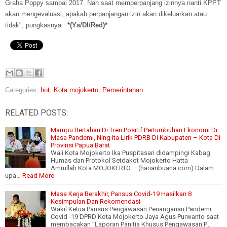
Graha Poppy sampai 2017. Nah saat memperpanjang izinnya nanti KPPT
akan mengevaluasi, apakah perpanjangan izin akan dikeluarkan atau
tidak", pungkasnya.
*(Ys/DI/Red)*
Categories:
hot
,
Kota mojokerto
,
Pemerintahan
RELATED POSTS:
Mampu Bertahan Di Tren Positif Pertumbuhan Ekonomi Di
Masa Pandemi, Ning Ita Lirik PDRB Di Kabupaten – Kota Di
Provinsi Papua Barat
Wali Kota Mojokerto Ika Puspitasari didampingi Kabag
Humas dan Protokol Setdakot Mojokerto Hatta
Amrullah.Kota MOJOKERTO – (harianbuana.com).Dalam
upa…
Read More
Masa Kerja Berakhir, Pansus Covid-19 Hasilkan 8
Kesimpulan Dan Rekomendasi
Wakil Ketua Pansus Pengawasan Penanganan Pandemi
Covid -19 DPRD Kota Mojokerto Jaya Agus Purwanto saat
membacakan "Laporan Panitia Khusus Pengawasan P…