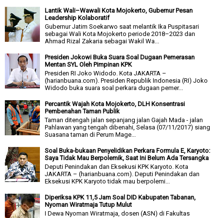
Lantik Wali–Wawali Kota Mojokerto, Gubernur Pesan
Leadership Kolaboratif
Gubernur Jatim Soekarwo saat melantik Ika Puspitasari
sebagai Wali Kota Mojokerto periode 2018–2023 dan
Ahmad Rizal Zakaria sebagai Wakil Wa...
Presiden Jokowi Buka Suara Soal Dugaan Pemerasan
Mentan SYL Oleh Pimpinan KPK
Presiden RI Joko Widodo. Kota JAKARTA –
(harianbuana.com). Presiden Republik Indonesia (RI) Joko
Widodo buka suara soal perkara dugaan pemer...
Percantik Wajah Kota Mojokerto, DLH Konsentrasi
Pembenahan Taman Publik
Taman ditengah jalan sepanjang jalan Gajah Mada - jalan
Pahlawan yang tengah dibenahi, Selasa (07/11/2017) siang
Suasana taman di Perum Mage...
Soal Buka-bukaan Penyelidikan Perkara Formula E, Karyoto:
Saya Tidak Mau Berpolemik, Saat Ini Belum Ada Tersangka
Deputi Penindakan dan Eksekusi KPK Karyoto. Kota
JAKARTA – (harianbuana.com). Deputi Penindakan dan
Eksekusi KPK Karyoto tidak mau berpolemi...
Diperiksa KPK 11,5 Jam Soal DID Kabupaten Tabanan,
Nyoman Wiratmaja Tutup Mulut
I Dewa Nyoman Wiratmaja, dosen (ASN) di Fakultas