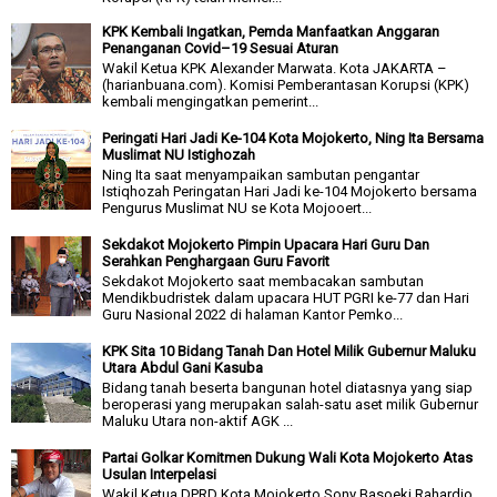
KPK Kembali Ingatkan, Pemda Manfaatkan Anggaran
Penanganan Covid–19 Sesuai Aturan
Wakil Ketua KPK Alexander Marwata. Kota JAKARTA –
(harianbuana.com). Komisi Pemberantasan Korupsi (KPK)
kembali mengingatkan pemerint...
Peringati Hari Jadi Ke-104 Kota Mojokerto, Ning Ita Bersama
Muslimat NU Istighozah
Ning Ita saat menyampaikan sambutan pengantar
Istiqhozah Peringatan Hari Jadi ke-104 Mojokerto bersama
Pengurus Muslimat NU se Kota Mojooert...
Sekdakot Mojokerto Pimpin Upacara Hari Guru Dan
Serahkan Penghargaan Guru Favorit
Sekdakot Mojokerto saat membacakan sambutan
Mendikbudristek dalam upacara HUT PGRI ke-77 dan Hari
Guru Nasional 2022 di halaman Kantor Pemko...
KPK Sita 10 Bidang Tanah Dan Hotel Milik Gubernur Maluku
Utara Abdul Gani Kasuba
Bidang tanah beserta bangunan hotel diatasnya yang siap
beroperasi yang merupakan salah-satu aset milik Gubernur
Maluku Utara non-aktif AGK ...
Partai Golkar Komitmen Dukung Wali Kota Mojokerto Atas
Usulan Interpelasi
Wakil Ketua DPRD Kota Mojokerto Sony Basoeki Rahardjo