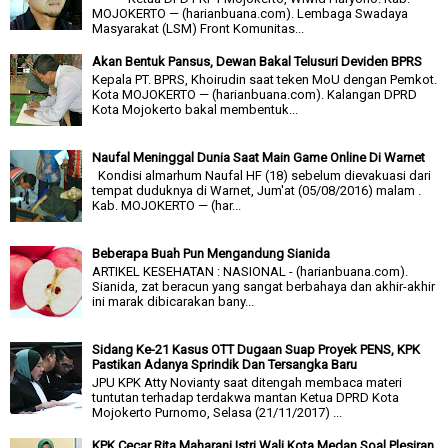
MOJOKERTO — (harianbuana.com). Lembaga Swadaya
Masyarakat (LSM) Front Komunitas...
Akan Bentuk Pansus, Dewan Bakal Telusuri Deviden BPRS
Kepala PT. BPRS, Khoirudin saat teken MoU dengan Pemkot.
Kota MOJOKERTO — (harianbuana.com). Kalangan DPRD
Kota Mojokerto bakal membentuk...
Naufal Meninggal Dunia Saat Main Game Online Di Warnet
Kondisi almarhum Naufal HF (18) sebelum dievakuasi dari
tempat duduknya di Warnet, Jum'at (05/08/2016) malam .
Kab. MOJOKERTO — (har...
Beberapa Buah Pun Mengandung Sianida
ARTIKEL KESEHATAN : NASIONAL - (harianbuana.com).
Sianida, zat beracun yang sangat berbahaya dan akhir-akhir
ini marak dibicarakan bany...
Sidang Ke-21 Kasus OTT Dugaan Suap Proyek PENS, KPK
Pastikan Adanya Sprindik Dan Tersangka Baru
JPU KPK Atty Novianty saat ditengah membaca materi
tuntutan terhadap terdakwa mantan Ketua DPRD Kota
Mojokerto Purnomo, Selasa (21/11/2017) ...
KPK Cecar Rita Maharani Istri Wali Kota Medan Soal Plesiran