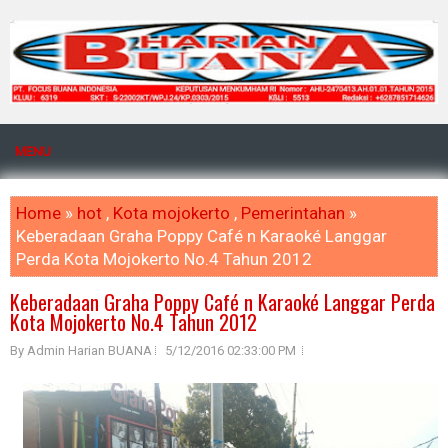
MENU
Home
»
hot
,
Kota mojokerto
,
Pemerintahan
»
Keberadaan Graha Poppy Café n Karaoké Langgar
Perda Kota Mojokerto No.4 Tahun 2012
Keberadaan Graha Poppy Café n Karaoké Langgar Perda
Kota Mojokerto No.4 Tahun 2012
By Admin Harian BUANA
5/12/2016 02:33:00 PM