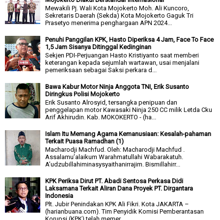
Mewakili Pj. Wali Kota Mojokerto Moh. Ali Kuncoro,
Sekretaris Daerah (Sekda) Kota Mojokerto Gaguk Tri
Prasetyo menerima penghargaan APN 2024...
Penuhi Panggilan KPK, Hasto Diperiksa 4 Jam, Face To Face
1,5 Jam Sisanya Ditinggal Kedinginan
Sekjen PDI-Perjuangan Hasto Kristiyanto saat memberi
keterangan kepada sejumlah wartawan, usai menjalani
pemeriksaan sebagai Saksi perkara d...
Bawa Kabur Motor Ninja Anggota TNI, Erik Susanto
Diringkus Polisi Mojokerto
Erik Susanto Alrosyid, tersangka penipuan dan
penggelapan motor Kawasaki Ninja 250 CC milik Letda Cku
Arif Akhirudin. Kab. MOKOKERTO - (ha...
Islam Itu Memang Agama Kemanusiaan: Kesalah-pahaman
Terkait Puasa Ramadhan (1)
Macharodji Machfud. Oleh: Macharodji Machfud .
Assalamu’alaikum Warahmatullahi Wabarakatuh.
A’udzubillahiminasysyaithanirrajim. Bismillahirr...
KPK Periksa Dirut PT. Abadi Sentosa Perkasa Didi
Laksamana Terkait Aliran Dana Proyek PT. Dirgantara
Indonesia
Plt. Jubir Penindakan KPK Ali Fikri. Kota JAKARTA –
(harianbuana.com). Tim Penyidik Komisi Pemberantasan
Korupsi (KPK) telah memer...