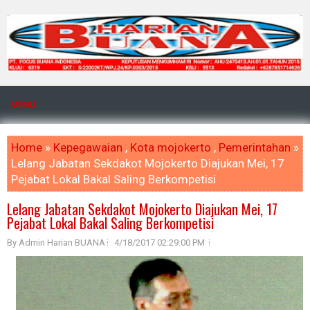
MENU
Home
»
Kepegawaian
,
Kota mojokerto
,
Pemerintahan
»
Lelang Jabatan Sekdakot Mojokerto Diajukan Mei, 17
Pejabat Lokal Bakal Saling Berkompetisi
Lelang Jabatan Sekdakot Mojokerto Diajukan Mei, 17
Pejabat Lokal Bakal Saling Berkompetisi
By Admin Harian BUANA
4/18/2017 02:29:00 PM