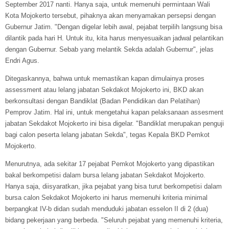
September 2017 nanti. Hanya saja, untuk memenuhi permintaan Wali
Kota Mojokerto tersebut, pihaknya akan menyamakan persepsi dengan
Gubernur Jatim. "Dengan digelar lebih awal, pejabat terpilih langsung bisa
dilantik pada hari H. Untuk itu, kita harus menyesuaikan jadwal pelantikan
dengan Gubernur. Sebab yang melantik Sekda adalah Gubernur", jelas
Endri Agus.
Ditegaskannya, bahwa untuk memastikan kapan dimulainya proses
assessment atau lelang jabatan Sekdakot Mojokerto ini, BKD akan
berkonsultasi dengan Bandiklat (Badan Pendidikan dan Pelatihan)
Pemprov Jatim. Hal ini, untuk mengetahui kapan pelaksanaan assesment
jabatan Sekdakot Mojokerto ini bisa digelar. "Bandiklat merupakan penguji
bagi calon peserta lelang jabatan Sekda", tegas Kepala BKD Pemkot
Mojokerto.
Menurutnya, ada sekitar 17 pejabat Pemkot Mojokerto yang dipastikan
bakal berkompetisi dalam bursa lelang jabatan Sekdakot Mojokerto.
Hanya saja, diisyaratkan, jika pejabat yang bisa turut berkompetisi dalam
bursa calon Sekdakot Mojokerto ini harus memenuhi kriteria minimal
berpangkat IV-b didan sudah menduduki jabatan esselon II di 2 (dua)
bidang pekerjaan yang berbeda. "Seluruh pejabat yang memenuhi kriteria,