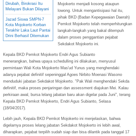
Dirubah, Birokrasi Itu
Mojokerto menjadi kosong ataupun
Melayani Bukan Dilayani
lowong. Untuk mengantisipasi hal itu,
pihak BKD (Badan Kepegawaian Daerah)
Jazad Siswa SMPN-7
Pemkot Mojokerto telah memperhitungkan
Kota Mojokerto Korban
Terakhir Laka Laut Pantai
langkah-langkah yang bakal ditempuh
Drini Berhasil Ditemukan
dalam proses penggantian pejabat
Sekdakot Mojokerto ini.
Kepala BKD Pemkot Mojokerto Endri Agus Subianto
menerangkan, bahwa upaya schedulling ini dilakukan, menyusul
permintaan Wali Kota Mojokerto Mas'ud Yunus yang menghendaki
adanya pejabat definitif sepeninggal Agoes Nirbito Moenasi Wasono
menduduki jabatan Sekdakot Mojokerto. "Pak Wali menghendaki Sekda
definitif, maka proses penjaringan dan assessment diajukan Mei. Kalau
perkiraan awal, bursa lelang jabatan baru akan digelar pada Juni", terang
Kepala BKD Pemkot Mojokerto, Endri Agus Subianto, Selasa
(18/04/2017).
Lebih jauh, Kepala BKD Pemkot Mojokerto ini menjelaskan, bahwa
digelarnya proses lelang jabatan Sekdakot Mojokerto ini lebih awal,
diharapkan, pejabat terpilih sudah siap dan bisa dilantik pada tanggal 17