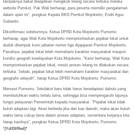
tampaknya bakal diwajibkan mengikuti lelang secara terbuka melalui
website Pemkot. Pak Wali berharap, para peserta memiliki pengalaman
dalam ujian ini", pungkas Kepala BKD Pemkot Mojokerto, Endri Agus
Subianto.
Dikonfirmasi sebelumnya, Ketua DPRD Kota Mojokerto Purnomo
berharap, agar Wali Kota Mojokerto memprioritaskan pejabat lokal untuk
duduk ditampuk kursi jabatan nomer tiga dijajajaran Pemkot Mojokerto.
Pasalnya, pejabat lokal telah memahami karakter masyarakat maupun
kondisi geografi kewilayahan Kota Mojokerto. "Kami berharap, Wali Kota
memprioritaskan pejabat lokal, meski proses lelang ini dilakukan secara
terbuka. Sebab, pejabat lokal lebih memahami karakter masyarakat dan
geografis wilayah", harap Ketua DPRD Kota Mojokerto, Purnomo.
Menurut Purnomo, Sekdakot baru tidak harus beradaptasi dahulu yang
membutuhkan waktu terlalu lama, sehingga bisa mempengaruhi lajunya
fungsi pelayanan Pemerintah kepada masyarakat. "Pejabat lokal tidak
butuh adaptasi lagi. Akan berbeda jika dari luar daerah, maka akan butuh
waktu lama cukup lama dalam proses adaptasi, sementara kerjanya kita
harap hasilnya", pungkas Ketua DPRD Kota Mojokerto, Purnomo.
*
(Yd/DI/Red)
*