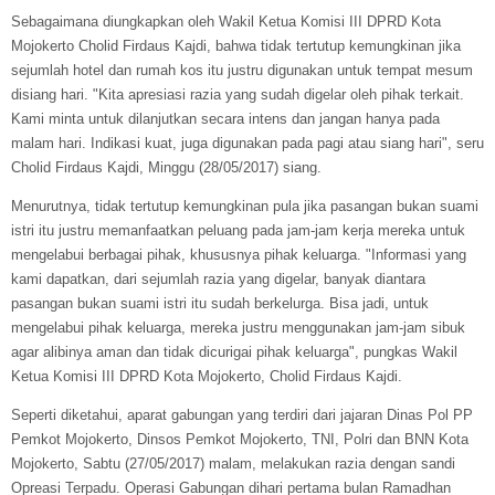
Sebagaimana diungkapkan oleh Wakil Ketua Komisi III DPRD Kota
Mojokerto Cholid Firdaus Kajdi, bahwa tidak tertutup kemungkinan jika
sejumlah hotel dan rumah kos itu justru digunakan untuk tempat mesum
disiang hari. "Kita apresiasi razia yang sudah digelar oleh pihak terkait.
Kami minta untuk dilanjutkan secara intens dan jangan hanya pada
malam hari. Indikasi kuat, juga digunakan pada pagi atau siang hari", seru
Cholid Firdaus Kajdi, Minggu (28/05/2017) siang.
Menurutnya, tidak tertutup kemungkinan pula jika pasangan bukan suami
istri itu justru memanfaatkan peluang pada jam-jam kerja mereka untuk
mengelabui berbagai pihak, khususnya pihak keluarga. "Informasi yang
kami dapatkan, dari sejumlah razia yang digelar, banyak diantara
pasangan bukan suami istri itu sudah berkelurga. Bisa jadi, untuk
mengelabui pihak keluarga, mereka justru menggunakan jam-jam sibuk
agar alibinya aman dan tidak dicurigai pihak keluarga", pungkas Wakil
Ketua Komisi III DPRD Kota Mojokerto, Cholid Firdaus Kajdi.
Seperti diketahui, aparat gabungan yang terdiri dari jajaran Dinas Pol PP
Pemkot Mojokerto, Dinsos Pemkot Mojokerto, TNI, Polri dan BNN Kota
Mojokerto, Sabtu (27/05/2017) malam, melakukan razia dengan sandi
Opreasi Terpadu. Operasi Gabungan dihari pertama bulan Ramadhan