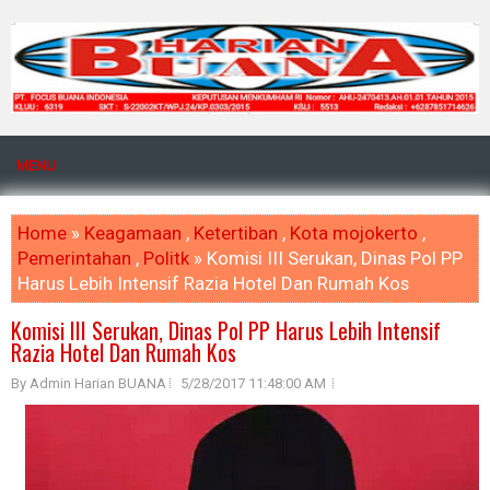
MENU
Home
»
Keagamaan
,
Ketertiban
,
Kota mojokerto
,
Pemerintahan
,
Politk
» Komisi III Serukan, Dinas Pol PP
Harus Lebih Intensif Razia Hotel Dan Rumah Kos
Komisi III Serukan, Dinas Pol PP Harus Lebih Intensif
Razia Hotel Dan Rumah Kos
By Admin Harian BUANA
5/28/2017 11:48:00 AM