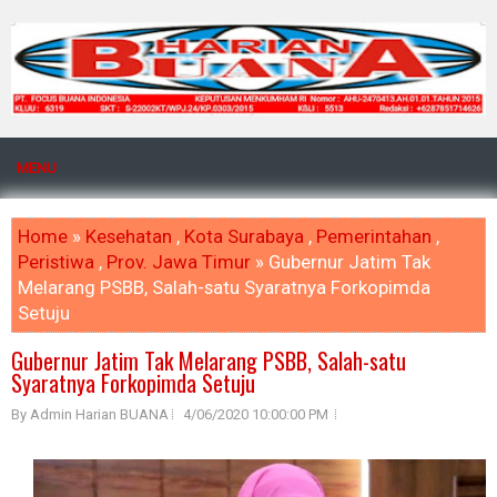
MENU
Home
»
Kesehatan
,
Kota Surabaya
,
Pemerintahan
,
Peristiwa
,
Prov. Jawa Timur
» Gubernur Jatim Tak
Melarang PSBB, Salah-satu Syaratnya Forkopimda
Setuju
Gubernur Jatim Tak Melarang PSBB, Salah-satu
Syaratnya Forkopimda Setuju
By Admin Harian BUANA
4/06/2020 10:00:00 PM