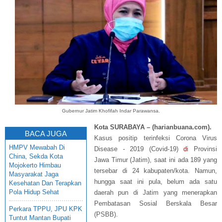
Gubernur Jatim Khofifah Indar Parawansa.
Kota SURABAYA – (harianbuana.com).
BACA JUGA
Kasus positip terinfeksi Corona Virus
HMPV Mewabah Di
Disease - 2019 (Covid-19)
d
i Provinsi
China, Sekda Kota
Jawa Timur (Jatim), saat ini ada 189 yang
Mojokerto Himbau
tersebar di 24 kabupaten/kota. Namun,
Masyarakat Jaga
hungga saat ini pula, belum ada satu
Kesehatan Dan Terapkan
Pola Hidup Sehat
daerah pun di Jatim yang menerapkan
Pembatasan Sosial Berskala Besar
Perkara TPPU, JPU KPK
(PSBB).
Tuntut Mantan Bupati