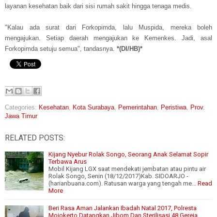
layanan kesehatan baik dari sisi rumah sakit hingga tenaga medis.
"Kalau ada surat dari Forkopimda, lalu Muspida, mereka boleh
mengajukan. Setiap daerah mengajukan ke Kemenkes. Jadi, asal
Forkopimda setuju semua", tandasnya.
*(DI/HB)*
Categories:
Kesehatan
,
Kota Surabaya
,
Pemerintahan
,
Peristiwa
,
Prov.
Jawa Timur
RELATED POSTS:
Kijang Nyebur Rolak Songo, Seorang Anak Selamat Sopir
Terbawa Arus
Mobil Kijang LGX saat mendekati jembatan atau pintu air
Rolak Songo, Senin (18/12/2017)Kab. SIDOARJO -
(harianbuana.com). Ratusan warga yang tengah me…
Read
More
Beri Rasa Aman Jalankan Ibadah Natal 2017, Polresta
Mojokerto Datangkan Jibom Dan Sterilisasi 48 Gereja