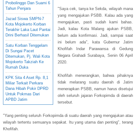
Probolinggo Dan Suami 6
Tahun Penjara
"Saya cek, tanya ke Sekda, wilayah mana
yang mengajukan PSBB. Kalau ada yang
Jazad Siswa SMPN-7
mengajukan, pasti sudah kami bahas.
Kota Mojokerto Korban
Jadi, kalau Kota Malang ajukan PSBB,
Terakhir Laka Laut Pantai
Drini Berhasil Ditemukan
belum ada konfirmasi. Jadi, sampai saat
ini belum ada", kata Gubernur Jatim
Satu Korban Tenggelam
Khofifah Indar Parawansa di Gedung
Di Sungai Pacet
Negara Grahadi Surabaya, Senin 06 April
Ditemukan, Pj. Wali Kota
Mojokerto Takziah Ke
2020.
Rumah Duka
Khofifah menerangkan, bahwa pihaknya
KPK Sita 4 Aset Rp. 8,1
tidak melarang suatu daerah di Jatim
Miliar Terkait Perkara
Dana Hibah Pokir DPRD
menerapkan PSBB, namun harus disetujui
Untuk Pokmas Dari
oleh seluruh jajaran Forkopimda di daerah
APBD Jatim
tersebut.
"Yang penting seluruh Forkopimda di suatu daerah yang mengajukan atau
wilayah tertentu semuanya sepakat. Itu yang utama dan penting", terang
Khofifah.