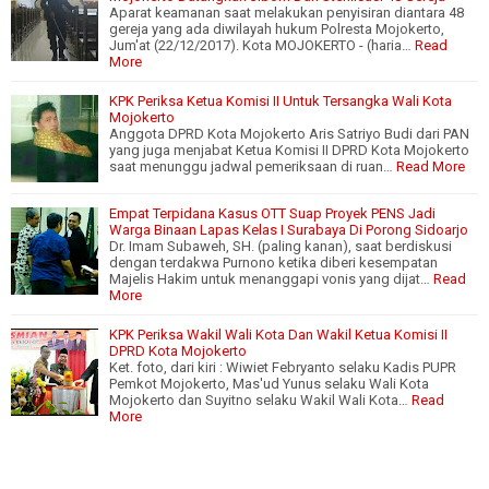
Aparat keamanan saat melakukan penyisiran diantara 48
gereja yang ada diwilayah hukum Polresta Mojokerto,
Jum'at (22/12/2017). Kota MOJOKERTO - (haria…
Read
More
KPK Periksa Ketua Komisi II Untuk Tersangka Wali Kota
Mojokerto
Anggota DPRD Kota Mojokerto Aris Satriyo Budi dari PAN
yang juga menjabat Ketua Komisi II DPRD Kota Mojokerto
saat menunggu jadwal pemeriksaan di ruan…
Read More
Empat Terpidana Kasus OTT Suap Proyek PENS Jadi
Warga Binaan Lapas Kelas I Surabaya Di Porong Sidoarjo
Dr. Imam Subaweh, SH. (paling kanan), saat berdiskusi
dengan terdakwa Purnono ketika diberi kesempatan
Majelis Hakim untuk menanggapi vonis yang dijat…
Read
More
KPK Periksa Wakil Wali Kota Dan Wakil Ketua Komisi II
DPRD Kota Mojokerto
Ket. foto, dari kiri : Wiwiet Febryanto selaku Kadis PUPR
Pemkot Mojokerto, Mas'ud Yunus selaku Wali Kota
Mojokerto dan Suyitno selaku Wakil Wali Kota…
Read
More