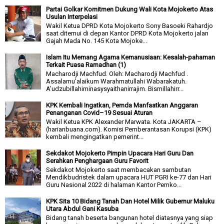
Partai Golkar Komitmen Dukung Wali Kota Mojokerto Atas
Usulan Interpelasi
Wakil Ketua DPRD Kota Mojokerto Sony Basoeki Rahardjo
saat ditemui di depan Kantor DPRD Kota Mojokerto jalan
Gajah Mada No. 145 Kota Mojoke...
Islam Itu Memang Agama Kemanusiaan: Kesalah-pahaman
Terkait Puasa Ramadhan (1)
Macharodji Machfud. Oleh: Macharodji Machfud .
Assalamu’alaikum Warahmatullahi Wabarakatuh.
A’udzubillahiminasysyaithanirrajim. Bismillahirr...
KPK Kembali Ingatkan, Pemda Manfaatkan Anggaran
Penanganan Covid–19 Sesuai Aturan
Wakil Ketua KPK Alexander Marwata. Kota JAKARTA –
(harianbuana.com). Komisi Pemberantasan Korupsi (KPK)
kembali mengingatkan pemerint...
Sekdakot Mojokerto Pimpin Upacara Hari Guru Dan
Serahkan Penghargaan Guru Favorit
Sekdakot Mojokerto saat membacakan sambutan
Mendikbudristek dalam upacara HUT PGRI ke-77 dan Hari
Guru Nasional 2022 di halaman Kantor Pemko...
KPK Sita 10 Bidang Tanah Dan Hotel Milik Gubernur Maluku
Utara Abdul Gani Kasuba
Bidang tanah beserta bangunan hotel diatasnya yang siap