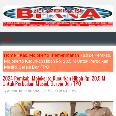
MENU
Home
»
Kab. Mojokerto
,
Pemerintahan
» 2024 Pemkab.
Mojokerto Kucurkan Hibah Rp. 20,5 M Untuk Perbaikan
Masjid, Gereja Dan TPQ
2024 Pemkab. Mojokerto Kucurkan Hibah Rp. 20,5 M
Untuk Perbaikan Masjid, Gereja Dan TPQ
By Admin Harian BUANA
1/15/2024 05:04:00 PM