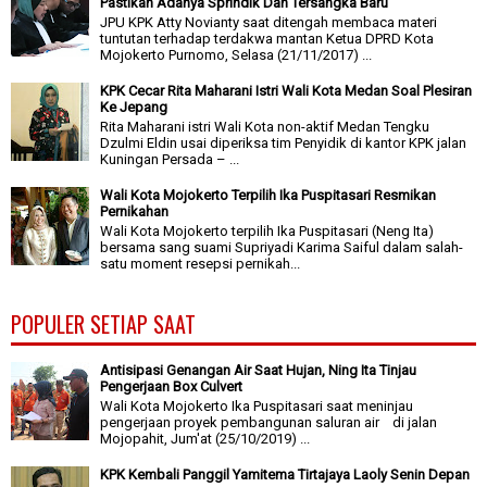
Pastikan Adanya Sprindik Dan Tersangka Baru
JPU KPK Atty Novianty saat ditengah membaca materi
tuntutan terhadap terdakwa mantan Ketua DPRD Kota
Mojokerto Purnomo, Selasa (21/11/2017) ...
KPK Cecar Rita Maharani Istri Wali Kota Medan Soal Plesiran
Ke Jepang
Rita Maharani istri Wali Kota non-aktif Medan Tengku
Dzulmi Eldin usai diperiksa tim Penyidik di kantor KPK jalan
Kuningan Persada – ...
Wali Kota Mojokerto Terpilih Ika Puspitasari Resmikan
Pernikahan
Wali Kota Mojokerto terpilih Ika Puspitasari (Neng Ita)
bersama sang suami Supriyadi Karima Saiful dalam salah-
satu moment resepsi pernikah...
POPULER SETIAP SAAT
Antisipasi Genangan Air Saat Hujan, Ning Ita Tinjau
Pengerjaan Box Culvert
Wali Kota Mojokerto Ika Puspitasari saat meninjau
pengerjaan proyek pembangunan saluran air di jalan
Mojopahit, Jum'at (25/10/2019) ...
KPK Kembali Panggil Yamitema Tirtajaya Laoly Senin Depan