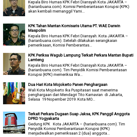
Kepala Biro Humas KPK Febri Diansyah Kota JAKARTA –
(harianbuana.com). Komisi Pemberantasan Korupsi (KPK)
akan kembali memanggil Yami...
KPK Tahan Mantan Komisaris Utama PT. WAE Darwin
Maspolim
Kepala Biro Humas KPK Febri Diansyah. Kota JAKARTA –
(harianbuana.com). Setelah dilakukan serangkaian
pemeriksaan, Komisi Pemberantas...
KPK Periksa Wagub Lampung Terkait Perkara Mantan Bupati
Lamteng
Kepala Biro Humas KPK Febri Diansyah Kota JAKARTA –
(harianbuana.com). Tim Penyidik Komisi Pemberantasan
Korupsi (KPK) memeriksa Wa...
Dua Hari Kota Mojokerto Panen Penghargaan
Wali Kota Mojokerto Ika Puspitasari saat menerima
penghargaan dari Mendagri Tito Karnavian di Jakarta,
Selasa 19 Nopember 2019. Kota MO...
Terkait Perkara Dugaan Suap Jaksa, KPK Panggil Anggota
DPRD Yogyakarta
Gedung KPK Kota JAKARTA – (harianbuana.com). Tim
Penyidik Komisi Pemberantasan Korupsi (KPK)
menjadwalkan pemeriksaan 2 (dua) anggota...