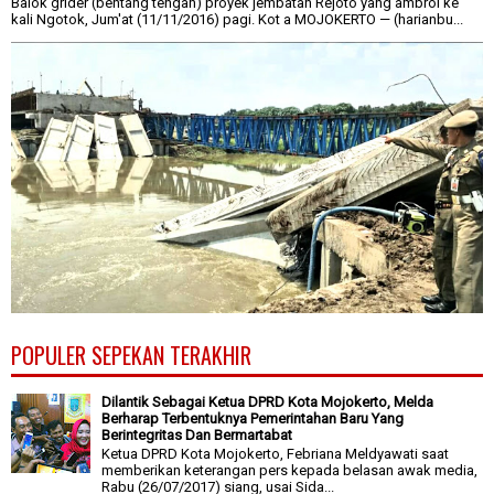
Balok grider (bentang tengah) proyek jembatan Rejoto yang ambrol ke
kali Ngotok, Jum'at (11/11/2016) pagi. Kot a MOJOKERTO — (harianbu...
POPULER SEPEKAN TERAKHIR
Dilantik Sebagai Ketua DPRD Kota Mojokerto, Melda
Berharap Terbentuknya Pemerintahan Baru Yang
Berintegritas Dan Bermartabat
Ketua DPRD Kota Mojokerto, Febriana Meldyawati saat
memberikan keterangan pers kepada belasan awak media,
Rabu (26/07/2017) siang, usai Sida...