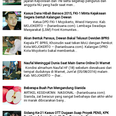
jajaran Kepolisian dan TNI serta segenap pengurus dan
anggota NU yang hadir saat men...
Kasus Dana Hibah Bansos 2015, FKI-1 Minta Kejaksaan
Segera Sentuh Kalangan Dewan
Ketua DPD FKI-1 Mojokerto, Wiwid Haryono. Kab.
MOJOKERTO — (harianbuana.com). Lembaga Swadaya
Masyarakat (LSM) Front Komunitas...
Akan Bentuk Pansus, Dewan Bakal Telusuri Deviden BPRS
Kepala PT. BPRS, Khoirudin saat teken MoU dengan Pemkot.
Kota MOJOKERTO — (harianbuana.com). Kalangan DPRD
Kota Mojokerto bakal membentuk...
Naufal Meninggal Dunia Saat Main Game Online Di Warnet
Kondisi almarhum Naufal HF (18) sebelum dievakuasi dari
tempat duduknya di Warnet, Jum'at (05/08/2016) malam .
Kab. MOJOKERTO — (har...
Beberapa Buah Pun Mengandung Sianida
ARTIKEL KESEHATAN : NASIONAL - (harianbuana.com).
Sianida, zat beracun yang sangat berbahaya dan akhir-akhir
ini marak dibicarakan bany...
Sidang Ke-21 Kasus OTT Dugaan Suap Proyek PENS, KPK