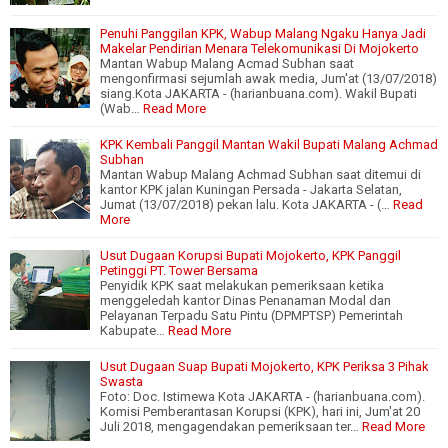
Penuhi Panggilan KPK, Wabup Malang Ngaku Hanya Jadi
Makelar Pendirian Menara Telekomunikasi Di Mojokerto
Mantan Wabup Malang Acmad Subhan saat
mengonfirmasi sejumlah awak media, Jum'at (13/07/2018)
siang.Kota JAKARTA - (harianbuana.com). Wakil Bupati
(Wab…
Read More
KPK Kembali Panggil Mantan Wakil Bupati Malang Achmad
Subhan
Mantan Wabup Malang Achmad Subhan saat ditemui di
kantor KPK jalan Kuningan Persada - Jakarta Selatan,
Jumat (13/07/2018) pekan lalu. Kota JAKARTA - (…
Read
More
Usut Dugaan Korupsi Bupati Mojokerto, KPK Panggil
Petinggi PT. Tower Bersama
Penyidik KPK saat melakukan pemeriksaan ketika
menggeledah kantor Dinas Penanaman Modal dan
Pelayanan Terpadu Satu Pintu (DPMPTSP) Pemerintah
Kabupate…
Read More
Usut Dugaan Suap Bupati Mojokerto, KPK Periksa 3 Pihak
Swasta
Foto: Doc. Istimewa Kota JAKARTA - (harianbuana.com).
Komisi Pemberantasan Korupsi (KPK), hari ini, Jum'at 20
Juli 2018, mengagendakan pemeriksaan ter…
Read More