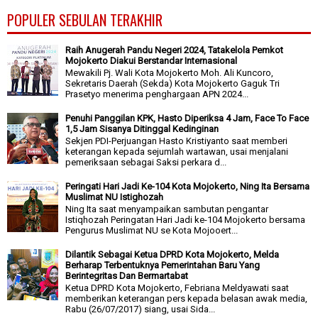
POPULER SEBULAN TERAKHIR
Raih Anugerah Pandu Negeri 2024, Tatakelola Pemkot
Mojokerto Diakui Berstandar Internasional
Mewakili Pj. Wali Kota Mojokerto Moh. Ali Kuncoro,
Sekretaris Daerah (Sekda) Kota Mojokerto Gaguk Tri
Prasetyo menerima penghargaan APN 2024...
Penuhi Panggilan KPK, Hasto Diperiksa 4 Jam, Face To Face
1,5 Jam Sisanya Ditinggal Kedinginan
Sekjen PDI-Perjuangan Hasto Kristiyanto saat memberi
keterangan kepada sejumlah wartawan, usai menjalani
pemeriksaan sebagai Saksi perkara d...
Peringati Hari Jadi Ke-104 Kota Mojokerto, Ning Ita Bersama
Muslimat NU Istighozah
Ning Ita saat menyampaikan sambutan pengantar
Istiqhozah Peringatan Hari Jadi ke-104 Mojokerto bersama
Pengurus Muslimat NU se Kota Mojooert...
Dilantik Sebagai Ketua DPRD Kota Mojokerto, Melda
Berharap Terbentuknya Pemerintahan Baru Yang
Berintegritas Dan Bermartabat
Ketua DPRD Kota Mojokerto, Febriana Meldyawati saat
memberikan keterangan pers kepada belasan awak media,
Rabu (26/07/2017) siang, usai Sida...