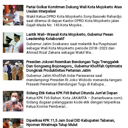
Partai Golkar Komitmen Dukung Wali Kota Mojokerto Atas
Usulan Interpelasi
Wakil Ketua DPRD Kota Mojokerto Sony Basoeki Rahardjo
saat ditemui di depan Kantor DPRD Kota Mojokerto jalan
Gajah Mada No. 145 Kota Mojoke...
Lantik Wali–Wawali Kota Mojokerto, Gubernur Pesan
Leadership Kolaboratif
Gubernur Jatim Soekarwo saat melantik Ika Puspitasari
sebagai Wali Kota Mojokerto periode 2018–2023 dan
Ahmad Rizal Zakaria sebagai Wakil Wa...
Presiden Jokowi Resmikan Bendungan Tugu Trenggalek
Dan Gongseng Bojonegoro,, Gubernur Khofifah Optimistis
Dongkrak Produktivitas Pertanian Jatim
Gubernur Jatim Khofifah Indar Parawansa saat
mendampingi Presiden RI Joko Widodo menanda-tangani
Prasasti Peresmian Bendungan Tugu di Kabupa...
Sidang Etik Ketua KPK Firli Bahuri Ditunda Jum'at Depan
Ketua KPK Firli Bahuri. Kota JAKARTA – (harianbuana.com).
Sidang dugaan pelanggaran kode etik dengan terperiksa
Ketua Komisi Pemberan...
Diperiksa KPK 11,5 Jam Soal DID Kabupaten Tabanan,
Nyoman Wiratmaja Tutup Mulut