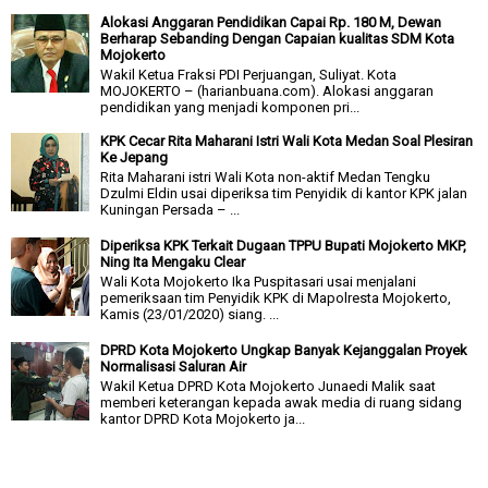
Alokasi Anggaran Pendidikan Capai Rp. 180 M, Dewan
Berharap Sebanding Dengan Capaian kualitas SDM Kota
Mojokerto
Wakil Ketua Fraksi PDI Perjuangan, Suliyat. Kota
MOJOKERTO – (harianbuana.com). Alokasi anggaran
pendidikan yang menjadi komponen pri...
KPK Cecar Rita Maharani Istri Wali Kota Medan Soal Plesiran
Ke Jepang
Rita Maharani istri Wali Kota non-aktif Medan Tengku
Dzulmi Eldin usai diperiksa tim Penyidik di kantor KPK jalan
Kuningan Persada – ...
Diperiksa KPK Terkait Dugaan TPPU Bupati Mojokerto MKP,
Ning Ita Mengaku Clear
Wali Kota Mojokerto Ika Puspitasari usai menjalani
pemeriksaan tim Penyidik KPK di Mapolresta Mojokerto,
Kamis (23/01/2020) siang. ...
DPRD Kota Mojokerto Ungkap Banyak Kejanggalan Proyek
Normalisasi Saluran Air
Wakil Ketua DPRD Kota Mojokerto Junaedi Malik saat
memberi keterangan kepada awak media di ruang sidang
kantor DPRD Kota Mojokerto ja...