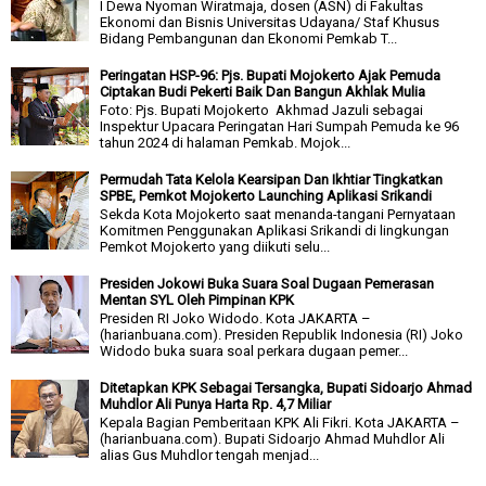
I Dewa Nyoman Wiratmaja, dosen (ASN) di Fakultas
Ekonomi dan Bisnis Universitas Udayana/ Staf Khusus
Bidang Pembangunan dan Ekonomi Pemkab T...
Peringatan HSP-96: Pjs. Bupati Mojokerto Ajak Pemuda
Ciptakan Budi Pekerti Baik Dan Bangun Akhlak Mulia
Foto: Pjs. Bupati Mojokerto Akhmad Jazuli sebagai
Inspektur Upacara Peringatan Hari Sumpah Pemuda ke 96
tahun 2024 di halaman Pemkab. Mojok...
Permudah Tata Kelola Kearsipan Dan Ikhtiar Tingkatkan
SPBE, Pemkot Mojokerto Launching Aplikasi Srikandi
Sekda Kota Mojokerto saat menanda-tangani Pernyataan
Komitmen Penggunakan Aplikasi Srikandi di lingkungan
Pemkot Mojokerto yang diikuti selu...
Presiden Jokowi Buka Suara Soal Dugaan Pemerasan
Mentan SYL Oleh Pimpinan KPK
Presiden RI Joko Widodo. Kota JAKARTA –
(harianbuana.com). Presiden Republik Indonesia (RI) Joko
Widodo buka suara soal perkara dugaan pemer...
Ditetapkan KPK Sebagai Tersangka, Bupati Sidoarjo Ahmad
Muhdlor Ali Punya Harta Rp. 4,7 Miliar
Kepala Bagian Pemberitaan KPK Ali Fikri. Kota JAKARTA –
(harianbuana.com). Bupati Sidoarjo Ahmad Muhdlor Ali
alias Gus Muhdlor tengah menjad...