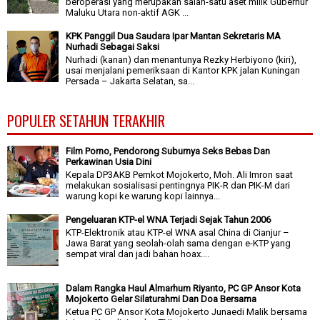
beroperasi yang merupakan salah-satu aset milik Gubernur
Maluku Utara non-aktif AGK ...
KPK Panggil Dua Saudara Ipar Mantan Sekretaris MA
Nurhadi Sebagai Saksi
Nurhadi (kanan) dan menantunya Rezky Herbiyono (kiri),
usai menjalani pemeriksaan di Kantor KPK jalan Kuningan
Persada – Jakarta Selatan, sa...
POPULER SETAHUN TERAKHIR
Film Porno, Pendorong Suburnya Seks Bebas Dan
Perkawinan Usia Dini
Kepala DP3AKB Pemkot Mojokerto, Moh. Ali Imron saat
melakukan sosialisasi pentingnya PIK-R dan PIK-M dari
warung kopi ke warung kopi lainnya...
Pengeluaran KTP-el WNA Terjadi Sejak Tahun 2006
KTP-Elektronik atau KTP-el WNA asal China di Cianjur –
Jawa Barat yang seolah-olah sama dengan e-KTP yang
sempat viral dan jadi bahan hoax....
Dalam Rangka Haul Almarhum Riyanto, PC GP Ansor Kota
Mojokerto Gelar Silaturahmi Dan Doa Bersama
Ketua PC GP Ansor Kota Mojokerto Junaedi Malik bersama