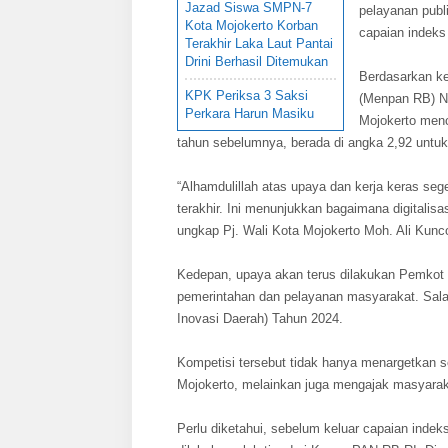
Jazad Siswa SMPN-7
pelayanan publi
Kota Mojokerto Korban
capaian indeks
Terakhir Laka Laut Pantai
Drini Berhasil Ditemukan
Berdasarkan ke
KPK Periksa 3 Saksi
(Menpan RB) N
Perkara Harun Masiku
Mojokerto menc
tahun sebelumnya, berada di angka 2,92 untuk
“Alhamdulillah atas upaya dan kerja keras seg
terakhir. Ini menunjukkan bagaimana digitalisa
ungkap Pj. Wali Kota Mojokerto Moh. Ali Kunc
Kedepan, upaya akan terus dilakukan Pemkot M
pemerintahan dan pelayanan masyarakat. Sala
Inovasi Daerah) Tahun 2024.
Kompetisi tersebut tidak hanya menargetkan 
Mojokerto, melainkan juga mengajak masyaraka
Perlu diketahui, sebelum keluar capaian indek