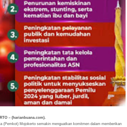
TO – (harianbuana.com).
ta (Pemkot) Mojokerto semakin menguatkan komitmen dalam memberikan