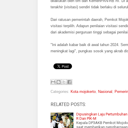
dilakukan oleh tim dari KemenPAN-RB RI. Di ant
terakhir (visitasi) sendiri tidak berlaku di sel
Dari ratusan pemerintah daerah, Pemkot Mojoke
visitasi terpilih. Adapun penilaian visitasi sen
dari akademisi perguruan tinggi sebagai peni
"Ini adalah kabar baik di awal tahun 2024. S
meningkat lagi", pungkas sosok yang akrab di
Categories:
Kota mojokerto
,
Nasional
,
Pemerin
RELATED POSTS:
Dipusingkan Laju Pertumbuhan
R Dan PIK-M
Kepala DP3AKB Pemkot Mojoker
saat memberikan penghargaan