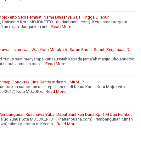
Mojokerto Sepi Peminat, Nama Dinasnya Saja Hingga Dilebur
 Hariyanto.Kota MOJOKERTO - (harianbuana.com). Ketenaran program
 90-an silam. Jangankan unt…
Read More
wah Islamiyah, Wali Kota Mojokerto Safari Sholat Subuh Berjamaah Di
d Yunus saat menyampaikan tausyiah kepada jama'ah masjid Sholahuddin,
at subuh.Jama'ah masji…
Read More
nsep Dongkrak Citra Sentra Industri UMKM...?
ampaikan sambutan usai tepilih menjadi Ketua Kadin Kota Mojokerto
/05/2017).Kota MOJOKE…
Read More
, Pembangunan Rusunawa Bakal Dapat Suntikan Dana Rp. 1 M Dari Pemkot
 Mas'ud YunusKota MOJOKERTO — (harianbuana.com). Pembangunan rumah
awa) tahap pertama di Kecam…
Read More