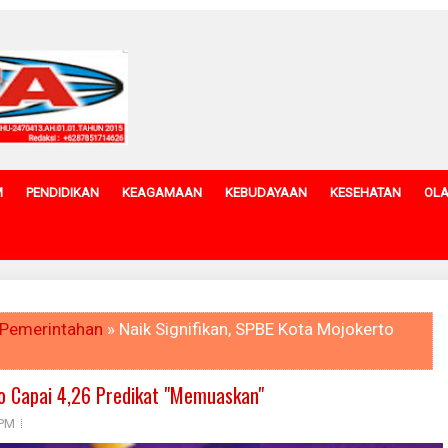
M
PENDIDIKAN
KEAGAMAAN
KEBUDAYAAN
KESEHATAN
OL
Pemerintahan
» Naik Signifikan, SPBE Kota Mojokerto
to Capai 4,26 Predikat "Memuaskan"
 PM