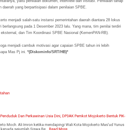
aranya, yaitu penilaian dokumen, interview dan visitasi. Penilaian tahap
uruh daerah yang berpartisipasi dalam penilaian SPBE.
rto menjadi salah-satu instansi pemerintahan daerah diantara 28 lokus
diri berlangsung pada 1 Desember 2023 lalu. Yang mana, tim penilai terdiri
lai eksternal, dan Tim Koordinasi SPBE Nasional (KemenPAN-RB).
emoga menjadi cambuk motivasi agar capaian SPBE tahun ini lebih
sapa Mas Pj ini.
*(Diskominfo/SRT/HB)*
tahan
 Penduduk Dan Perkawinan Usia Dini, DP3AK Pemkot Mojokerto Bentuk PIK-
to Moch. Ali Imron ketika mendapingi Wali Kota Mojokerto Mas'ud Yunus
 kepada sejumlah Siswa Be…
Read More