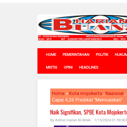
HOME
PEMERINTAHAN
POLITIK
HUKU
MISTIS
OPINI
HEADLINES
Home
»
Kota mojokerto
,
Nasional
,
Capai 4,26 Predikat "Memuaskan"
Naik Signifikan, SPBE Kota Mojoker
By Admin Harian BUANA
1/15/2024 01:59:00