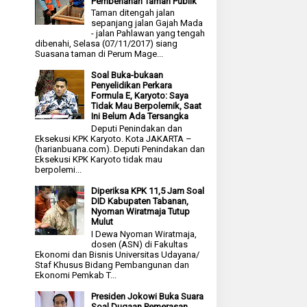
Pembenahan Taman Publik
Taman ditengah jalan
sepanjang jalan Gajah Mada
- jalan Pahlawan yang tengah
dibenahi, Selasa (07/11/2017) siang
Suasana taman di Perum Mage...
Soal Buka-bukaan
Penyelidikan Perkara
Formula E, Karyoto: Saya
Tidak Mau Berpolemik, Saat
Ini Belum Ada Tersangka
Deputi Penindakan dan
Eksekusi KPK Karyoto. Kota JAKARTA –
(harianbuana.com). Deputi Penindakan dan
Eksekusi KPK Karyoto tidak mau
berpolemi...
Diperiksa KPK 11,5 Jam Soal
DID Kabupaten Tabanan,
Nyoman Wiratmaja Tutup
Mulut
I Dewa Nyoman Wiratmaja,
dosen (ASN) di Fakultas
Ekonomi dan Bisnis Universitas Udayana/
Staf Khusus Bidang Pembangunan dan
Ekonomi Pemkab T...
Presiden Jokowi Buka Suara
Soal Dugaan Pemerasan