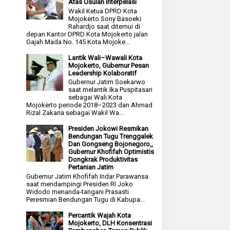
Atas Usulan Interpelasi
Wakil Ketua DPRD Kota
Mojokerto Sony Basoeki
Rahardjo saat ditemui di
depan Kantor DPRD Kota Mojokerto jalan
Gajah Mada No. 145 Kota Mojoke...
Lantik Wali–Wawali Kota
Mojokerto, Gubernur Pesan
Leadership Kolaboratif
Gubernur Jatim Soekarwo
saat melantik Ika Puspitasari
sebagai Wali Kota
Mojokerto periode 2018–2023 dan Ahmad
Rizal Zakaria sebagai Wakil Wa...
Presiden Jokowi Resmikan
Bendungan Tugu Trenggalek
Dan Gongseng Bojonegoro,,
Gubernur Khofifah Optimistis
Dongkrak Produktivitas
Pertanian Jatim
Gubernur Jatim Khofifah Indar Parawansa
saat mendampingi Presiden RI Joko
Widodo menanda-tangani Prasasti
Peresmian Bendungan Tugu di Kabupa...
Percantik Wajah Kota
Mojokerto, DLH Konsentrasi