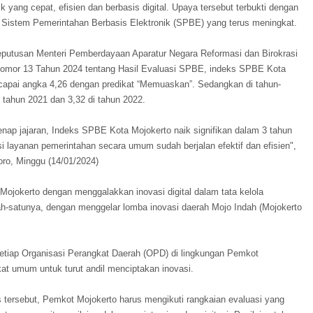
k yang cepat, efisien dan berbasis digital. Upaya tersebut terbukti dengan
 Sistem Pemerintahan Berbasis Elektronik (SPBE) yang terus meningkat.
putusan Menteri Pemberdayaan Aparatur Negara Reformasi dan Birokrasi
omor 13 Tahun 2024 tentang Hasil Evaluasi SPBE, indeks SPBE Kota
apai angka 4,26 dengan predikat “Memuaskan”. Sedangkan di tahun-
 tahun 2021 dan 3,32 di tahun 2022.
enap jajaran, Indeks SPBE Kota Mojokerto naik signifikan dalam 3 tahun
si layanan pemerintahan secara umum sudah berjalan efektif dan efisien",
oro, Minggu (14/01/2024)
ojokerto dengan menggalakkan inovasi digital dalam tata kelola
h-satunya, dengan menggelar lomba inovasi daerah Mojo Indah (Mojokerto
setiap Organisasi Perangkat Daerah (OPD) di lingkungan Pemkot
t umum untuk turut andil menciptakan inovasi.
s tersebut, Pemkot Mojokerto harus mengikuti rangkaian evaluasi yang