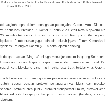
9 di ruang Nusantara Kantor Pemkot Mojokerto jalan Gajah Mada No. 145 Kota Mojokerto,
Senin 16 Maret 2020.
bil langkah cepat dalam penanganan pencegahan Corona Vırus Disease
urat Keputusan Presiden RI Nomor 7 Tahun 2020, Wali Kota Mojokerto Ika
 2020, membentuk gugus Satuan Tugas (Satgas) Percepatan Penanganan
ojokerto. Pembentukan gugus, dihadiri seluruh jajaran Forum Komunikasi
ganisasi Perangkat Daerah (OPD) serta jajaran samping.
ab dengan sapaan "Ning Ita" ini juga menunjuk secara langsung Sekretaris
i Komandan Satuan Tugas (Satgas) Percepatan Penanganan Covid 19.
arga di Kota Mojokerto yang masih sehat agar tidak tertular virus Corona
i, ada beberapa poin penting dalam percepatan penanganan virus Corona
patuhi sesuai dengan protokol penanganannya. Mulai dari protokol
ehatan, protokol area publik, protokol transportasi umum, protokol area
stitusi/ sekolah, hingga protokol pintu masuk wilayah (bandara, stasiun,
labuhan).