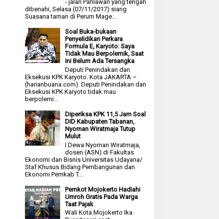
- jalan Pahlawan yang tengah
dibenahi, Selasa (07/11/2017) siang
Suasana taman di Perum Mage...
Soal Buka-bukaan
Penyelidikan Perkara
Formula E, Karyoto: Saya
Tidak Mau Berpolemik, Saat
Ini Belum Ada Tersangka
Deputi Penindakan dan
Eksekusi KPK Karyoto. Kota JAKARTA –
(harianbuana.com). Deputi Penindakan dan
Eksekusi KPK Karyoto tidak mau
berpolemi...
Diperiksa KPK 11,5 Jam Soal
DID Kabupaten Tabanan,
Nyoman Wiratmaja Tutup
Mulut
I Dewa Nyoman Wiratmaja,
dosen (ASN) di Fakultas
Ekonomi dan Bisnis Universitas Udayana/
Staf Khusus Bidang Pembangunan dan
Ekonomi Pemkab T...
Pemkot Mojokerto Hadiahi
Umroh Gratis Pada Warga
Taat Pajak
Wali Kota Mojokerto Ika