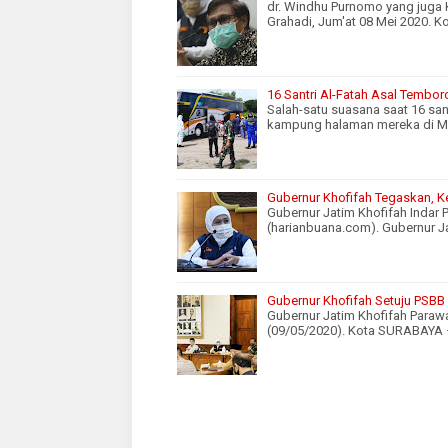
dr. Windhu Purnomo yang juga 
Grahadi, Jum'at 08 Mei 2020. 
16 Santri Al-Fatah Asal Tembo
Salah-satu suasana saat 16 sa
kampung halaman mereka di Ma
Gubernur Khofifah Tegaskan, K
Gubernur Jatim Khofifah Inda
(harianbuana.com). Gubernur J
Gubernur Khofifah Setuju PSBB
Gubernur Jatim Khofifah Para
(09/05/2020). Kota SURABAYA