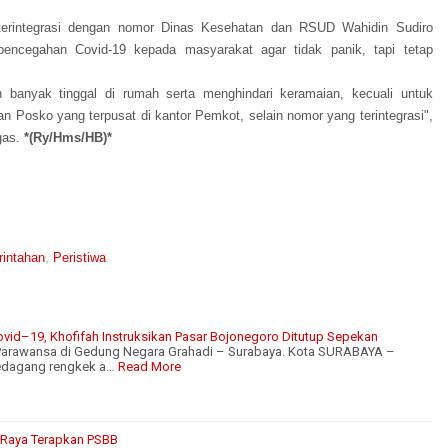
terintegrasi dengan nomor Dinas Kesehatan dan RSUD Wahidin Sudiro
 pencegahan Covid-19 kepada masyarakat agar tidak panik, tapi tetap
banyak tinggal di rumah serta menghindari keramaian, kecuali untuk
 Posko yang terpusat di kantor Pemkot, selain nomor yang terintegrasi",
gas.
*(Ry/Hms/HB)*
intahan
,
Peristiwa
vid–19, Khofifah Instruksikan Pasar Bojonegoro Ditutup Sepekan
r Parawansa di Gedung Negara Grahadi – Surabaya. Kota SURABAYA –
edagang rengkek a…
Read More
g Raya Terapkan PSBB