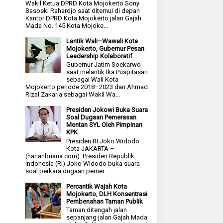
Wakil Ketua DPRD Kota Mojokerto Sony
Basoeki Rahardjo saat ditemui di depan
Kantor DPRD Kota Mojokerto jalan Gajah
Mada No. 145 Kota Mojoke...
Lantik Wali–Wawali Kota
Mojokerto, Gubernur Pesan
Leadership Kolaboratif
Gubernur Jatim Soekarwo
saat melantik Ika Puspitasari
sebagai Wali Kota
Mojokerto periode 2018–2023 dan Ahmad
Rizal Zakaria sebagai Wakil Wa...
Presiden Jokowi Buka Suara
Soal Dugaan Pemerasan
Mentan SYL Oleh Pimpinan
KPK
Presiden RI Joko Widodo.
Kota JAKARTA –
(harianbuana.com). Presiden Republik
Indonesia (RI) Joko Widodo buka suara
soal perkara dugaan pemer...
Percantik Wajah Kota
Mojokerto, DLH Konsentrasi
Pembenahan Taman Publik
Taman ditengah jalan
sepanjang jalan Gajah Mada