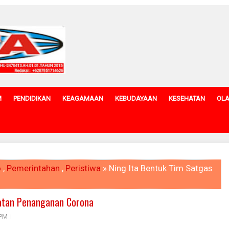
M
PENDIDIKAN
KEAGAMAAN
KEBUDAYAAN
KESEHATAN
OL
o
,
Pemerintahan
,
Peristiwa
» Ning Ita Bentuk Tim Satgas
patan Penanganan Corona
 PM