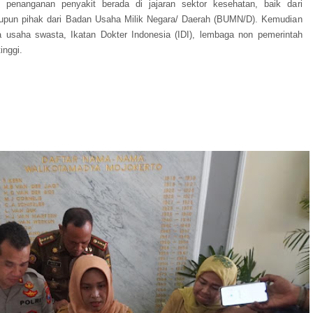
, penanganan penyakit berada di jajaran sektor kesehatan, baik dari
upun pihak dari Badan Usaha Milik Negara/ Daerah (BUMN/D). Kemudian
a usaha swasta, Ikatan Dokter Indonesia (IDI), lembaga non pemerintah
inggi.