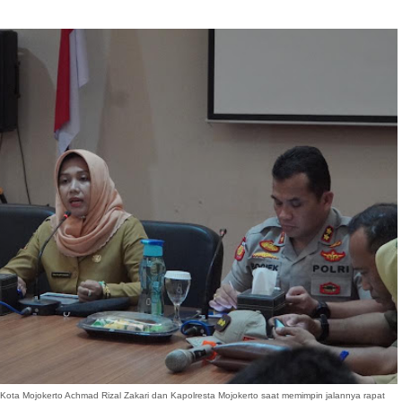
i Kota Mojokerto Achmad Rizal Zakari dan Kapolresta Mojokerto saat memimpin jalannya rapat