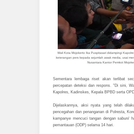
Wali Kota Mojokerto Ika Puspitasari didampingi Kapol
keterangan pers kepada sejumlah awak media, usai me
Nusantara Kantor Pemkot Mojoker
Sementara lembaga riset akan terlibat se
percepatan deteksi dan respons. "Di sini, W
Kapolres, Kadinskes, Kepala BPBD serta OPD da
Dijelaskannya, aksi nyata yang telah dila
pencegahan dan penanganan di Polresta, Kore
kampanye mencuci tangan dengan sabun/ ha
pemantauan (ODP) selama 14 hari.