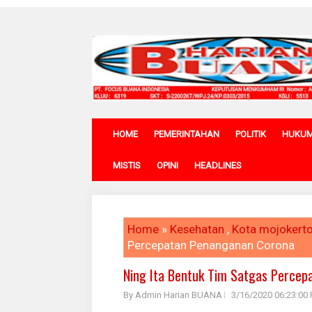
HOME
PEMERINTAHAN
POLITIK
HUKU
MISTIS
OPINI
HEADLINES
Home
»
Kesehatan
,
Kota mojokert
Percepatan Penanganan Corona
Ning Ita Bentuk Tim Satgas Perce
By Admin Harian BUANA
3/16/2020 06:23:00