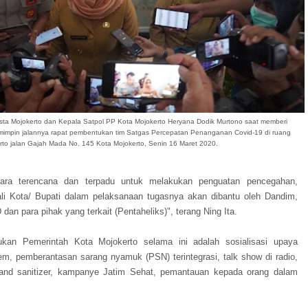
resta Mojokerto dan Kepala Satpol PP Kota Mojokerto Heryana Dodik Murtono saat memberi
mimpin jalannya rapat pembentukan tim Satgas Pe
rcepatan Penanganan Covid-19 di ruang
to jalan Gajah Mada No. 145 Kota Mojokerto, Senin 16 Maret 2020.
cara terencana dan terpadu untuk melakukan penguatan pencegahan,
ali Kota/ Bupati dalam pelaksanaan tugasnya akan dibantu oleh Dandim,
n para pihak yang terkait (Pentaheliks)", terang Ning Ita.
kukan Pemerintah Kota Mojokerto selama ini adalah sosialisasi upaya
m, pemberantasan sarang nyamuk (PSN) terintegrasi, talk show di radio,
nd sanitizer, kampanye Jatim Sehat, pemantauan kepada orang dalam