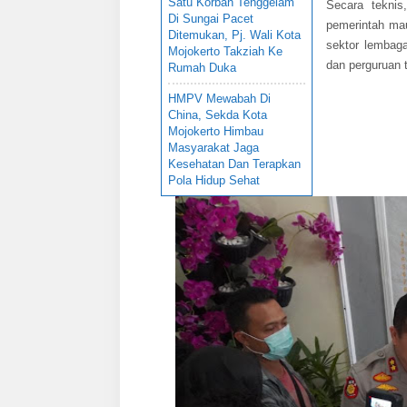
Satu Korban Tenggelam
Secara teknis
Di Sungai Pacet
pemerintah ma
Ditemukan, Pj. Wali Kota
sektor lembag
Mojokerto Takziah Ke
dan perguruan t
Rumah Duka
HMPV Mewabah Di
China, Sekda Kota
Mojokerto Himbau
Masyarakat Jaga
Kesehatan Dan Terapkan
Pola Hidup Sehat