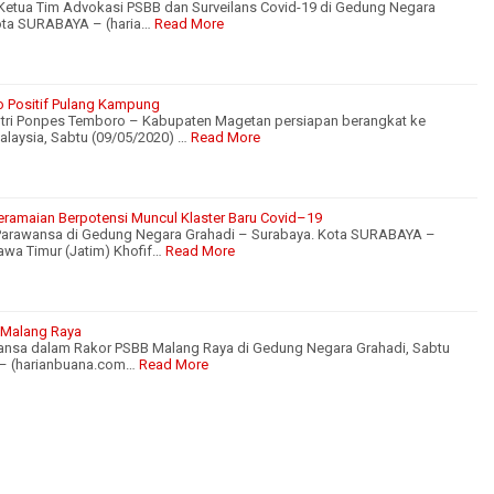
Ketua Tim Advokasi PSBB dan Surveilans Covid-19 di Gedung Negara
Kota SURABAYA – (haria…
Read More
ro Positif Pulang Kampung
ntri Ponpes Temboro – Kabupaten Magetan persiapan berangkat ke
laysia, Sabtu (09/05/2020) …
Read More
eramaian Berpotensi Muncul Klaster Baru Covid–19
r Parawansa di Gedung Negara Grahadi – Surabaya. Kota SURABAYA –
awa Timur (Jatim) Khofif…
Read More
 Malang Raya
wansa dalam Rakor PSBB Malang Raya di Gedung Negara Grahadi, Sabtu
 – (harianbuana.com…
Read More