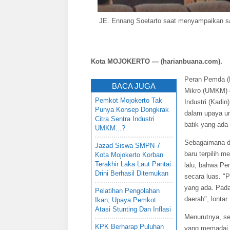
JE. Ennang Soetarto saat menyampaikan sam
Kota MOJOKERTO — (harianbuana.com).
Peran Pemda (P
BACA JUGA
Mikro (UMKM) d
Pemkot Mojokerto Tak
Industri (Kadi
Punya Konsep Dongkrak
dalam upaya un
Citra Sentra Industri
batik yang ada 
UMKM...?
Sebagaimana di
Jazad Siswa SMPN-7
baru terpilih 
Kota Mojokerto Korban
Terakhir Laka Laut Pantai
lalu, bahwa Pe
Drini Berhasil Ditemukan
secara luas. "
yang ada. Padah
Pelatihan Pengolahan
daerah", lonta
Ikan, Upaya Pemkot
Atasi Stunting Dan Inflasi
Menurutnya, sen
KPK Berharap Puluhan
yang memadai. 