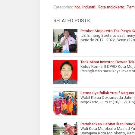
Categories:
hot
,
Industri
,
Kota mojokerto
,
Peme
RELATED POSTS:
Pemkot Mojokerto Tak Punya Ko
JE. Ennang Soetarto saat meny
periode 2017—2022, Senin (22
Tarik Minat Investor, Dewan Te
Ketua Komisi II DPRD Kota Moj
Peningkatan masuknya investor
Fatma Syaifullah Yusuf Kagumi
Wakil Ketua Dekranasda Jatim 
Mojokerto, Jum'at (18/11/2016
Pertahankan Habitat Ikan Rengk
Wali Kota Mojokerto Mas'ud Yu
Brawijaya Kota Mojokerto, Kam