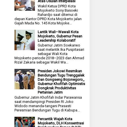
Atas Usulan Interpelasi
Wakil Ketua DPRD Kota
Mojokerto Sony Basoeki
Rahardjo saat ditemui di
depan Kantor DPRD Kota Mojokerto jalan
Gajah Mada No. 145 Kota Mojoke...
Lantik Wali–Wawali Kota
Mojokerto, Gubernur Pesan
Leadership Kolaboratif
Gubernur Jatim Soekarwo
saat melantik Ika Puspitasari
sebagai Wali Kota
Mojokerto periode 2018–2023 dan Ahmad
Rizal Zakaria sebagai Wakil Wa...
Presiden Jokowi Resmikan
Bendungan Tugu Trenggalek
Dan Gongseng Bojonegoro,,
Gubernur Khofifah Optimistis
Dongkrak Produktivitas
Pertanian Jatim
Gubernur Jatim Khofifah Indar Parawansa
saat mendampingi Presiden RI Joko
Widodo menanda-tangani Prasasti
Peresmian Bendungan Tugu di Kabupa...
Percantik Wajah Kota
Mojokerto, DLH Konsentrasi