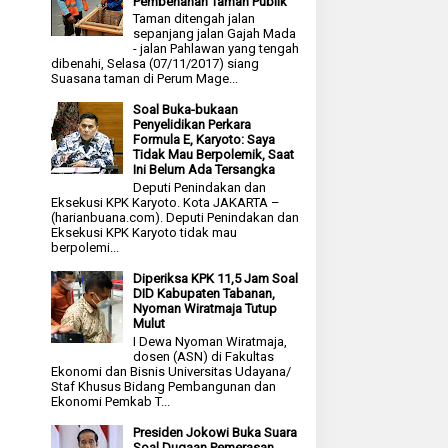
Pembenahan Taman Publik
Taman ditengah jalan
sepanjang jalan Gajah Mada
- jalan Pahlawan yang tengah
dibenahi, Selasa (07/11/2017) siang
Suasana taman di Perum Mage...
Soal Buka-bukaan
Penyelidikan Perkara
Formula E, Karyoto: Saya
Tidak Mau Berpolemik, Saat
Ini Belum Ada Tersangka
Deputi Penindakan dan
Eksekusi KPK Karyoto. Kota JAKARTA –
(harianbuana.com). Deputi Penindakan dan
Eksekusi KPK Karyoto tidak mau
berpolemi...
Diperiksa KPK 11,5 Jam Soal
DID Kabupaten Tabanan,
Nyoman Wiratmaja Tutup
Mulut
I Dewa Nyoman Wiratmaja,
dosen (ASN) di Fakultas
Ekonomi dan Bisnis Universitas Udayana/
Staf Khusus Bidang Pembangunan dan
Ekonomi Pemkab T...
Presiden Jokowi Buka Suara
Soal Dugaan Pemerasan