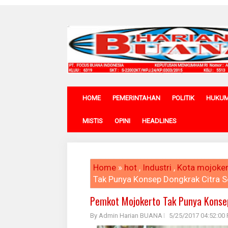
HOME
PEMERINTAHAN
POLITIK
HUKU
MISTIS
OPINI
HEADLINES
Home
»
hot
,
Industri
,
Kota mojoke
Tak Punya Konsep Dongkrak Citra Se
Pemkot Mojokerto Tak Punya Konsep
By Admin Harian BUANA
5/25/2017 04:52:00