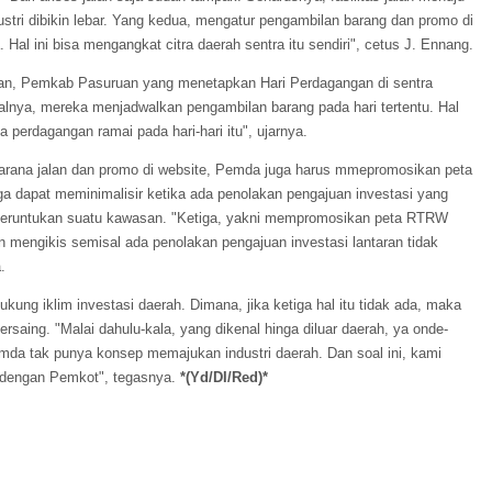
ustri dibikin lebar. Yang kedua, mengatur pengambilan barang dan promo di
Hal ini bisa mengangkat citra daerah sentra itu sendiri", cetus J. Ennang.
an, Pemkab Pasuruan yang menetapkan Hari Perdagangan di sentra
salnya, mereka menjadwalkan pengambilan barang pada hari tertentu. Hal
 perdagangan ramai pada hari-hari itu", ujarnya.
s sarana jalan dan promo di website, Pemda juga harus mmepromosikan peta
a dapat meminimalisir ketika ada penolakan pengajuan investasi yang
peruntukan suatu kawasan. "Ketiga, yakni mempromosikan peta RTRW
n mengikis semisal ada penolakan pengajuan investasi lantaran tidak
.
ung iklim investasi daerah. Dimana, jika ketiga hal itu tidak ada, maka
rsaing. "Malai dahulu-kala, yang dikenal hinga diluar daerah, ya onde-
Pemda tak punya konsep memajukan industri daerah. Dan soal ini, kami
 dengan Pemkot", tegasnya.
*(Yd/DI/Red)*