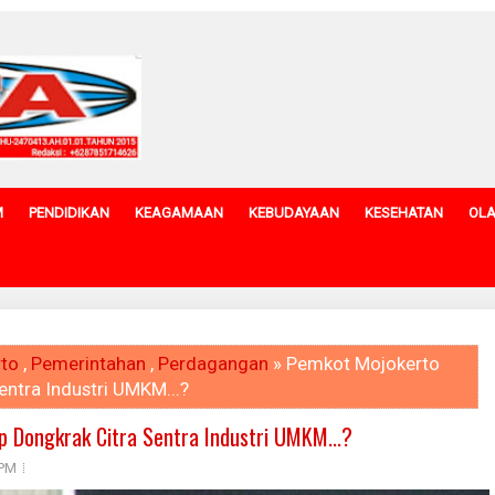
M
PENDIDIKAN
KEAGAMAAN
KEBUDAYAAN
KESEHATAN
OL
rto
,
Pemerintahan
,
Perdagangan
» Pemkot Mojokerto
ntra Industri UMKM...?
 Dongkrak Citra Sentra Industri UMKM...?
 PM