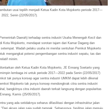
butan usai tepilih menjadi Ketua Kadin Kota Mojokerto periode 2017—
2022, Senin (22/05/2017).
emerintah Daerah) terhadap sentra industri Usaha Menengah Kecil dan
i Kota Mojokerto, mendapat sorotan tajam dari Kamar Dagang dan
n) setempat. Wadah pelaku usaha ini menilai sentuhan Pemkot Mojokerto
tuk mengangkat potensi pengembangan sentra industri sepatu, tas dan
relatif minim.
lontarkan oleh Ketua Kadin Kota Mojokerto, JE Ennang Soetarto yang
memimpin lembaga ini untuk periode 2017—2022 pada Senin (22/05/2017)
mkot tak punya konsep agar sentra industri UMKM dapat lebih dikenal
Pemkot Mojokerto tak punya konsep mendongkrak citra sentra industri
al, bangkitnya citra industri daerah terkait langsung dengan popularitas
r Ennang, Kamis (25/05/2017).
tra yang ada setidaknya seharus difasilitasi dengan infrastruktur jalan
"Dari akses jalan saja sudah tampak. Seharusnya, fasilitas jalan menuju