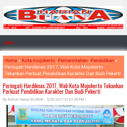
MENU
Home
»
Kota mojokerto
,
Pemerintahan
,
Pendidikan
»
Peringati Hardiknas 2017, Wali Kota Mojokerto
Tekankan Perkuat Pendidikan Karakter Dan Budi Pekerti
Peringati Hardiknas 2017, Wali Kota Mojokerto Tekankan
Perkuat Pendidikan Karakter Dan Budi Pekerti
By Admin Harian BUANA
5/02/2017 01:01:00 PM