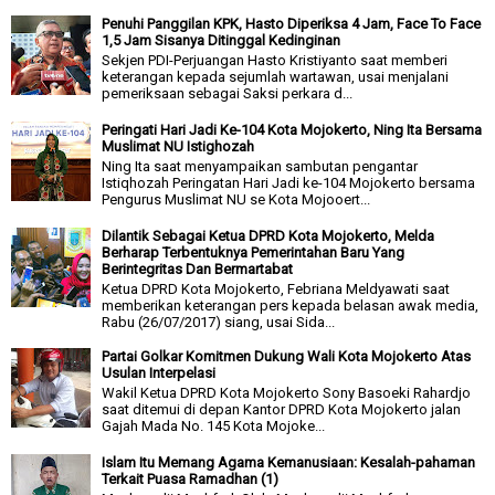
Penuhi Panggilan KPK, Hasto Diperiksa 4 Jam, Face To Face
1,5 Jam Sisanya Ditinggal Kedinginan
Sekjen PDI-Perjuangan Hasto Kristiyanto saat memberi
keterangan kepada sejumlah wartawan, usai menjalani
pemeriksaan sebagai Saksi perkara d...
Peringati Hari Jadi Ke-104 Kota Mojokerto, Ning Ita Bersama
Muslimat NU Istighozah
Ning Ita saat menyampaikan sambutan pengantar
Istiqhozah Peringatan Hari Jadi ke-104 Mojokerto bersama
Pengurus Muslimat NU se Kota Mojooert...
Dilantik Sebagai Ketua DPRD Kota Mojokerto, Melda
Berharap Terbentuknya Pemerintahan Baru Yang
Berintegritas Dan Bermartabat
Ketua DPRD Kota Mojokerto, Febriana Meldyawati saat
memberikan keterangan pers kepada belasan awak media,
Rabu (26/07/2017) siang, usai Sida...
Partai Golkar Komitmen Dukung Wali Kota Mojokerto Atas
Usulan Interpelasi
Wakil Ketua DPRD Kota Mojokerto Sony Basoeki Rahardjo
saat ditemui di depan Kantor DPRD Kota Mojokerto jalan
Gajah Mada No. 145 Kota Mojoke...
Islam Itu Memang Agama Kemanusiaan: Kesalah-pahaman
Terkait Puasa Ramadhan (1)