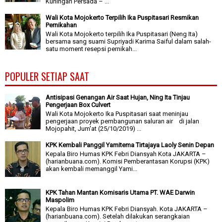
Kuningan Persada – ...
Wali Kota Mojokerto Terpilih Ika Puspitasari Resmikan
Pernikahan
Wali Kota Mojokerto terpilih Ika Puspitasari (Neng Ita)
bersama sang suami Supriyadi Karima Saiful dalam salah-
satu moment resepsi pernikah...
POPULER SETIAP SAAT
Antisipasi Genangan Air Saat Hujan, Ning Ita Tinjau
Pengerjaan Box Culvert
Wali Kota Mojokerto Ika Puspitasari saat meninjau
pengerjaan proyek pembangunan saluran air di jalan
Mojopahit, Jum'at (25/10/2019) ...
KPK Kembali Panggil Yamitema Tirtajaya Laoly Senin Depan
Kepala Biro Humas KPK Febri Diansyah Kota JAKARTA –
(harianbuana.com). Komisi Pemberantasan Korupsi (KPK)
akan kembali memanggil Yami...
KPK Tahan Mantan Komisaris Utama PT. WAE Darwin
Maspolim
Kepala Biro Humas KPK Febri Diansyah. Kota JAKARTA –
(harianbuana.com). Setelah dilakukan serangkaian