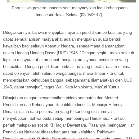
Para siswa peserta upacara saat menyanyikan lagu kebangsaan
Indonesia Raya, Selasa (02/05/2017).
Ditegaskannya, bahwa menyajikan layanan pendidikan berkualitas yang
dapat semua lapisan masyarakat adalah merupakan suatu bentuk
kewajiban bagi seluruh Aparatur Negara, sebagaimana diamanatkan
dalam Undang Undang Dasar (UUD) 1945. "Dengan begitu, maka seluruh
lapisan masyarakat akan dapat menjangkau layanan pendidikan yang
berkualitas. Dengan pendidikan berkualitas yang merata, dalam makna
dapat dikenyam oleh seluruh warga bangsa, maka ikhtiar kita untuk
mencerdaskan kehidupan bangsa, sebagaimana diamanatkan oleh UUD
1945, dapat terwujud", tegas Wali Kota Mojokerto, Mas'ud Yunus.
Dilanjutkan dengan penyampaikan pidato sambutan dari Menteri
Pendidikan dan Kebudayaan Republik Indonesia, Muhadjir Effendy.
Dimana, salah-satu poin materi yang terkandung didalamnya
menyebutkan, bahwa pada setiap memperingati Hardiknas, kita tak
pernah melupakan sosok Ki Hadjar Dewantara. Pasalnya, peringatan Hari
Pendidikan Nasional didasarkan atas hari kelahiran Pahlawan
Pendidikan, yakni Ki Hajar Dewantara, yang dilahirkan pada tanggal 2 Mei