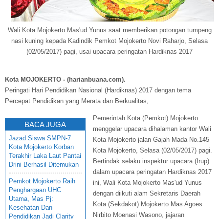
Wali Kota Mojokerto Mas'ud Yunus saat memberikan potongan tumpeng
nasi kuning kepada Kadindik Pemkot Mojokerto Novi Raharjo, Selasa
(02/05/2017) pagi, usai upacara peringatan Hardiknas 2017
Kota MOJOKERTO - (harianbuana.com).
Peringati Hari Pendidikan Nasional (Hardiknas) 2017 dengan tema
Percepat Pendidikan yang Merata dan Berkualitas,
Pemerintah Kota (Pemkot) Mojokerto
BACA JUGA
menggelar upacara dihalaman kantor Wali
Jazad Siswa SMPN-7
Kota Mojokerto jalan Gajah Mada No.145
Kota Mojokerto Korban
Kota Mojokerto, Selasa (02/05/2017) pagi.
Terakhir Laka Laut Pantai
Bertindak selaku inspektur upacara (Irup)
Drini Berhasil Ditemukan
dalam upacara peringatan Hardiknas 2017
Pemkot Mojokerto Raih
ini, Wali Kota Mojokerto Mas'ud Yunus
Penghargaan UHC
dengan diikuti alam Sekretaris Daerah
Utama, Mas Pj:
Kota (Sekdakot) Mojokerto Mas Agoes
Kesehatan Dan
Nirbito Moenasi Wasono, jajaran
Pendidikan Jadi Clarity