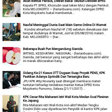
Akan Bentuk Pansus, Dewan Bakal Telusuri Deviden BPRS
Kepala PT. BPRS, Khoirudin saat teken MoU dengan Pemkot.
Kota MOJOKERTO — (harianbuana.com). Kalangan DPRD
Kota Mojokerto bakal membentuk...
Naufal Meninggal Dunia Saat Main Game Online Di Warnet
Kondisi almarhum Naufal HF (18) sebelum dievakuasi dari
tempat duduknya di Warnet, Jum'at (05/08/2016) malam .
Kab. MOJOKERTO — (har...
Beberapa Buah Pun Mengandung Sianida
ARTIKEL KESEHATAN : NASIONAL - (harianbuana.com).
Sianida, zat beracun yang sangat berbahaya dan akhir-akhir
ini marak dibicarakan bany...
Sidang Ke-21 Kasus OTT Dugaan Suap Proyek PENS, KPK
Pastikan Adanya Sprindik Dan Tersangka Baru
JPU KPK Atty Novianty saat ditengah membaca materi
tuntutan terhadap terdakwa mantan Ketua DPRD Kota
Mojokerto Purnomo, Selasa (21/11/2017) ...
KPK Cecar Rita Maharani Istri Wali Kota Medan Soal Plesiran
Ke Jepang
Rita Maharani istri Wali Kota non-aktif Medan Tengku
Dzulmi Eldin usai diperiksa tim Penyidik di kantor KPK jalan