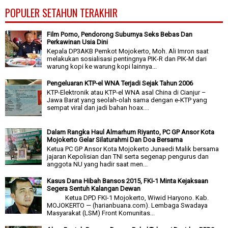
POPULER SETAHUN TERAKHIR
Film Porno, Pendorong Suburnya Seks Bebas Dan
Perkawinan Usia Dini
Kepala DP3AKB Pemkot Mojokerto, Moh. Ali Imron saat
melakukan sosialisasi pentingnya PIK-R dan PIK-M dari
warung kopi ke warung kopi lainnya...
Pengeluaran KTP-el WNA Terjadi Sejak Tahun 2006
KTP-Elektronik atau KTP-el WNA asal China di Cianjur –
Jawa Barat yang seolah-olah sama dengan e-KTP yang
sempat viral dan jadi bahan hoax....
Dalam Rangka Haul Almarhum Riyanto, PC GP Ansor Kota
Mojokerto Gelar Silaturahmi Dan Doa Bersama
Ketua PC GP Ansor Kota Mojokerto Junaedi Malik bersama
jajaran Kepolisian dan TNI serta segenap pengurus dan
anggota NU yang hadir saat men...
Kasus Dana Hibah Bansos 2015, FKI-1 Minta Kejaksaan
Segera Sentuh Kalangan Dewan
Ketua DPD FKI-1 Mojokerto, Wiwid Haryono. Kab.
MOJOKERTO — (harianbuana.com). Lembaga Swadaya
Masyarakat (LSM) Front Komunitas...