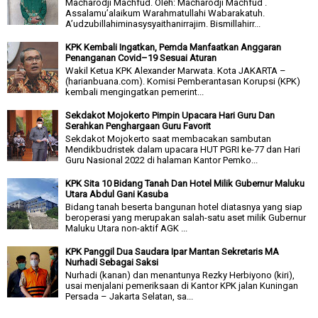
Macharodji Machfud. Oleh: Macharodji Machfud .
Assalamu’alaikum Warahmatullahi Wabarakatuh.
A’udzubillahiminasysyaithanirrajim. Bismillahirr...
KPK Kembali Ingatkan, Pemda Manfaatkan Anggaran
Penanganan Covid–19 Sesuai Aturan
Wakil Ketua KPK Alexander Marwata. Kota JAKARTA –
(harianbuana.com). Komisi Pemberantasan Korupsi (KPK)
kembali mengingatkan pemerint...
Sekdakot Mojokerto Pimpin Upacara Hari Guru Dan
Serahkan Penghargaan Guru Favorit
Sekdakot Mojokerto saat membacakan sambutan
Mendikbudristek dalam upacara HUT PGRI ke-77 dan Hari
Guru Nasional 2022 di halaman Kantor Pemko...
KPK Sita 10 Bidang Tanah Dan Hotel Milik Gubernur Maluku
Utara Abdul Gani Kasuba
Bidang tanah beserta bangunan hotel diatasnya yang siap
beroperasi yang merupakan salah-satu aset milik Gubernur
Maluku Utara non-aktif AGK ...
KPK Panggil Dua Saudara Ipar Mantan Sekretaris MA
Nurhadi Sebagai Saksi
Nurhadi (kanan) dan menantunya Rezky Herbiyono (kiri),
usai menjalani pemeriksaan di Kantor KPK jalan Kuningan
Persada – Jakarta Selatan, sa...