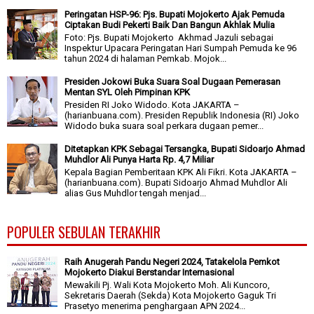
Peringatan HSP-96: Pjs. Bupati Mojokerto Ajak Pemuda
Ciptakan Budi Pekerti Baik Dan Bangun Akhlak Mulia
Foto: Pjs. Bupati Mojokerto Akhmad Jazuli sebagai
Inspektur Upacara Peringatan Hari Sumpah Pemuda ke 96
tahun 2024 di halaman Pemkab. Mojok...
Presiden Jokowi Buka Suara Soal Dugaan Pemerasan
Mentan SYL Oleh Pimpinan KPK
Presiden RI Joko Widodo. Kota JAKARTA –
(harianbuana.com). Presiden Republik Indonesia (RI) Joko
Widodo buka suara soal perkara dugaan pemer...
Ditetapkan KPK Sebagai Tersangka, Bupati Sidoarjo Ahmad
Muhdlor Ali Punya Harta Rp. 4,7 Miliar
Kepala Bagian Pemberitaan KPK Ali Fikri. Kota JAKARTA –
(harianbuana.com). Bupati Sidoarjo Ahmad Muhdlor Ali
alias Gus Muhdlor tengah menjad...
POPULER SEBULAN TERAKHIR
Raih Anugerah Pandu Negeri 2024, Tatakelola Pemkot
Mojokerto Diakui Berstandar Internasional
Mewakili Pj. Wali Kota Mojokerto Moh. Ali Kuncoro,
Sekretaris Daerah (Sekda) Kota Mojokerto Gaguk Tri
Prasetyo menerima penghargaan APN 2024...