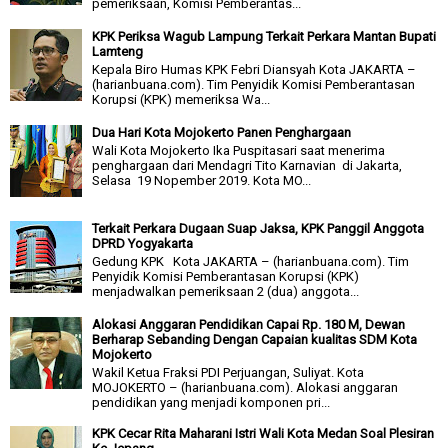
pemeriksaan, Komisi Pemberantas...
KPK Periksa Wagub Lampung Terkait Perkara Mantan Bupati
Lamteng
Kepala Biro Humas KPK Febri Diansyah Kota JAKARTA –
(harianbuana.com). Tim Penyidik Komisi Pemberantasan
Korupsi (KPK) memeriksa Wa...
Dua Hari Kota Mojokerto Panen Penghargaan
Wali Kota Mojokerto Ika Puspitasari saat menerima
penghargaan dari Mendagri Tito Karnavian di Jakarta,
Selasa 19 Nopember 2019. Kota MO...
Terkait Perkara Dugaan Suap Jaksa, KPK Panggil Anggota
DPRD Yogyakarta
Gedung KPK Kota JAKARTA – (harianbuana.com). Tim
Penyidik Komisi Pemberantasan Korupsi (KPK)
menjadwalkan pemeriksaan 2 (dua) anggota...
Alokasi Anggaran Pendidikan Capai Rp. 180 M, Dewan
Berharap Sebanding Dengan Capaian kualitas SDM Kota
Mojokerto
Wakil Ketua Fraksi PDI Perjuangan, Suliyat. Kota
MOJOKERTO – (harianbuana.com). Alokasi anggaran
pendidikan yang menjadi komponen pri...
KPK Cecar Rita Maharani Istri Wali Kota Medan Soal Plesiran