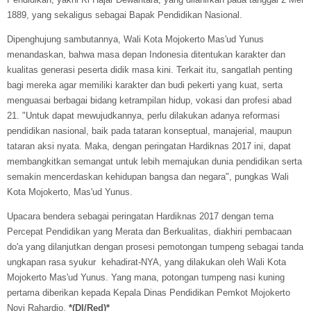
1889, yang sekaligus sebagai Bapak Pendidikan Nasional.
Dipenghujung sambutannya, Wali Kota Mojokerto Mas'ud Yunus
menandaskan, bahwa masa depan Indonesia ditentukan karakter dan
kualitas generasi peserta didik masa kini. Terkait itu, sangatlah penting
bagi mereka agar memiliki karakter dan budi pekerti yang kuat, serta
menguasai berbagai bidang ketrampilan hidup, vokasi dan profesi abad
21. "Untuk dapat mewujudkannya, perlu dilakukan adanya reformasi
pendidikan nasional, baik pada tataran konseptual, manajerial, maupun
tataran aksi nyata. Maka, dengan peringatan Hardiknas 2017 ini, dapat
membangkitkan semangat untuk lebih memajukan dunia pendidikan serta
semakin mencerdaskan kehidupan bangsa dan negara", pungkas Wali
Kota Mojokerto, Mas'ud Yunus.
Upacara bendera sebagai peringatan Hardiknas 2017 dengan tema
Percepat Pendidikan yang Merata dan Berkualitas, diakhiri pembacaan
do'a yang dilanjutkan dengan prosesi pemotongan tumpeng sebagai tanda
ungkapan rasa syukur kehadirat-NYA, yang dilakukan oleh Wali Kota
Mojokerto Mas'ud Yunus. Yang mana, potongan tumpeng nasi kuning
pertama diberikan kepada Kepala Dinas Pendidikan Pemkot Mojokerto
Novi Rahardjo.
*(DI/Red)*