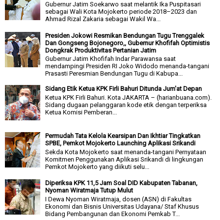
Gubernur Jatim Soekarwo saat melantik Ika Puspitasari
sebagai Wali Kota Mojokerto periode 2018–2023 dan
Ahmad Rizal Zakaria sebagai Wakil Wa...
Presiden Jokowi Resmikan Bendungan Tugu Trenggalek
Dan Gongseng Bojonegoro,, Gubernur Khofifah Optimistis
Dongkrak Produktivitas Pertanian Jatim
Gubernur Jatim Khofifah Indar Parawansa saat
mendampingi Presiden RI Joko Widodo menanda-tangani
Prasasti Peresmian Bendungan Tugu di Kabupa...
Sidang Etik Ketua KPK Firli Bahuri Ditunda Jum'at Depan
Ketua KPK Firli Bahuri. Kota JAKARTA – (harianbuana.com).
Sidang dugaan pelanggaran kode etik dengan terperiksa
Ketua Komisi Pemberan...
Permudah Tata Kelola Kearsipan Dan Ikhtiar Tingkatkan
SPBE, Pemkot Mojokerto Launching Aplikasi Srikandi
Sekda Kota Mojokerto saat menanda-tangani Pernyataan
Komitmen Penggunakan Aplikasi Srikandi di lingkungan
Pemkot Mojokerto yang diikuti selu...
Diperiksa KPK 11,5 Jam Soal DID Kabupaten Tabanan,
Nyoman Wiratmaja Tutup Mulut
I Dewa Nyoman Wiratmaja, dosen (ASN) di Fakultas
Ekonomi dan Bisnis Universitas Udayana/ Staf Khusus
Bidang Pembangunan dan Ekonomi Pemkab T...