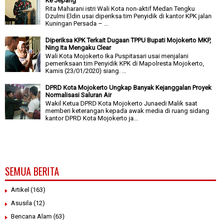
Ke Jepang
Rita Maharani istri Wali Kota non-aktif Medan Tengku
Dzulmi Eldin usai diperiksa tim Penyidik di kantor KPK jalan
Kuningan Persada – ...
Diperiksa KPK Terkait Dugaan TPPU Bupati Mojokerto MKP,
Ning Ita Mengaku Clear
Wali Kota Mojokerto Ika Puspitasari usai menjalani
pemeriksaan tim Penyidik KPK di Mapolresta Mojokerto,
Kamis (23/01/2020) siang. ...
DPRD Kota Mojokerto Ungkap Banyak Kejanggalan Proyek
Normalisasi Saluran Air
Wakil Ketua DPRD Kota Mojokerto Junaedi Malik saat
memberi keterangan kepada awak media di ruang sidang
kantor DPRD Kota Mojokerto ja...
SEMUA BERITA
Artikel
(163)
Asusila
(12)
Bencana Alam
(63)