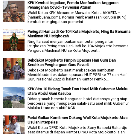
KPK Kembali Ingatkan, Pemda Manfaatkan Anggaran
Penanganan Covid–19 Sesuai Aturan
Wakil Ketua KPK Alexander Marwata. Kota JAKARTA –
(harianbuana.com). Komisi Pemberantasan Korupsi (KPK)
kembali mengingatkan pemerint...
Peringati Hari Jadi Ke-104 Kota Mojokerto, Ning Ita Bersama
Muslimat NU Istighozah
Ning Ita saat menyampaikan sambutan pengantar
Istiqhozah Peringatan Hari Jadi ke-104 Mojokerto bersama
Pengurus Muslimat NU se Kota Mojooert...
Sekdakot Mojokerto Pimpin Upacara Hari Guru Dan
Serahkan Penghargaan Guru Favorit
Sekdakot Mojokerto saat membacakan sambutan
Mendikbudristek dalam upacara HUT PGRI ke-77 dan Hari
Guru Nasional 2022 di halaman Kantor Pemko...
KPK Sita 10 Bidang Tanah Dan Hotel Milik Gubernur Maluku
Utara Abdul Gani Kasuba
Bidang tanah beserta bangunan hotel diatasnya yang siap
beroperasi yang merupakan salah-satu aset milik Gubernur
Maluku Utara non-aktif AGK ...
Partai Golkar Komitmen Dukung Wali Kota Mojokerto Atas
Usulan Interpelasi
Wakil Ketua DPRD Kota Mojokerto Sony Basoeki Rahardjo
saat ditemui di depan Kantor DPRD Kota Mojokerto jalan