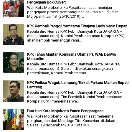
Pengerjaan Box Culvert
Wali Kota Mojokerto Ika Puspitasari saat meninjau
pengerjaan proyek pembangunan saluran air di jalan
Mojopahit, Jum'at (25/10/2019) ...
KPK Kembali Panggil Yamitema Tirtajaya Laoly Senin Depan
Kepala Biro Humas KPK Febri Diansyah Kota JAKARTA –
(harianbuana.com). Komisi Pemberantasan Korupsi (KPK)
akan kembali memanggil Yami...
KPK Tahan Mantan Komisaris Utama PT. WAE Darwin
Maspolim
Kepala Biro Humas KPK Febri Diansyah. Kota JAKARTA –
(harianbuana.com). Setelah dilakukan serangkaian
pemeriksaan, Komisi Pemberantas...
KPK Periksa Wagub Lampung Terkait Perkara Mantan Bupati
Lamteng
Kepala Biro Humas KPK Febri Diansyah Kota JAKARTA –
(harianbuana.com). Tim Penyidik Komisi Pemberantasan
Korupsi (KPK) memeriksa Wa...
Dua Hari Kota Mojokerto Panen Penghargaan
Wali Kota Mojokerto Ika Puspitasari saat menerima
penghargaan dari Mendagri Tito Karnavian di Jakarta,
Selasa 19 Nopember 2019. Kota MO...