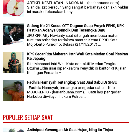
ARTIKEL KESEHATAN : NASIONAL - (harianbuana.com).
Sianida, zat beracun yang sangat berbahaya dan akhir-akhir
ini marak dibicarakan bany...
Sidang Ke-21 Kasus OTT Dugaan Suap Proyek PENS, KPK
Pastikan Adanya Sprindik Dan Tersangka Baru
JPU KPK Atty Novianty saat ditengah membaca materi
tuntutan terhadap terdakwa mantan Ketua DPRD Kota
Mojokerto Purnomo, Selasa (21/11/2017) ...
KPK Cecar Rita Maharani Istri Wali Kota Medan Soal Plesiran
Ke Jepang
Rita Maharani istri Wali Kota non-aktif Medan Tengku
Dzulmi Eldin usai diperiksa tim Penyidik di kantor KPK jalan
Kuningan Persada – ...
Fadhila Hamsyah Tertangkap Saat Jual Sabu Di SPBU
Fadhila Hamsyah, tersangka pengedar sabu . Kab.
MOJOKERTO - (harianbuana.com). Satu lagi pengedar
Narkoba diwilayah hukum Polres ...
POPULER SETIAP SAAT
Antisipasi Genangan Air Saat Hujan, Ning Ita Tinjau