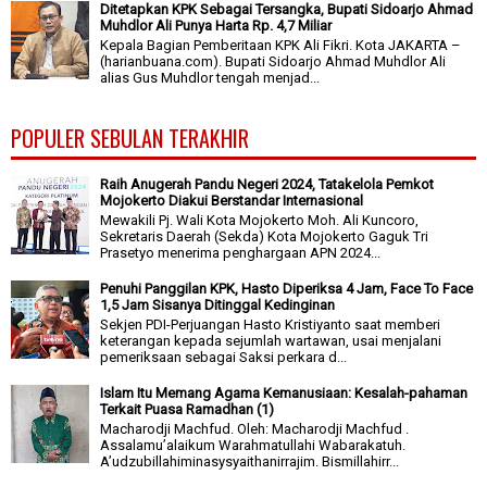
Ditetapkan KPK Sebagai Tersangka, Bupati Sidoarjo Ahmad
Muhdlor Ali Punya Harta Rp. 4,7 Miliar
Kepala Bagian Pemberitaan KPK Ali Fikri. Kota JAKARTA –
(harianbuana.com). Bupati Sidoarjo Ahmad Muhdlor Ali
alias Gus Muhdlor tengah menjad...
POPULER SEBULAN TERAKHIR
Raih Anugerah Pandu Negeri 2024, Tatakelola Pemkot
Mojokerto Diakui Berstandar Internasional
Mewakili Pj. Wali Kota Mojokerto Moh. Ali Kuncoro,
Sekretaris Daerah (Sekda) Kota Mojokerto Gaguk Tri
Prasetyo menerima penghargaan APN 2024...
Penuhi Panggilan KPK, Hasto Diperiksa 4 Jam, Face To Face
1,5 Jam Sisanya Ditinggal Kedinginan
Sekjen PDI-Perjuangan Hasto Kristiyanto saat memberi
keterangan kepada sejumlah wartawan, usai menjalani
pemeriksaan sebagai Saksi perkara d...
Islam Itu Memang Agama Kemanusiaan: Kesalah-pahaman
Terkait Puasa Ramadhan (1)
Macharodji Machfud. Oleh: Macharodji Machfud .
Assalamu’alaikum Warahmatullahi Wabarakatuh.
A’udzubillahiminasysyaithanirrajim. Bismillahirr...