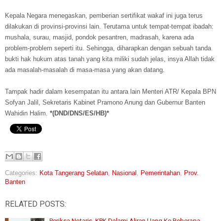
Kepala Negara menegaskan, pemberian sertifikat wakaf ini juga terus
dilakukan di provinsi-provinsi lain. Terutama untuk tempat-tempat ibadah:
mushala, surau, masjid, pondok pesantren, madrasah, karena ada
problem-problem seperti itu. Sehingga, diharapkan dengan sebuah tanda
bukti hak hukum atas tanah yang kita miliki sudah jelas, insya Allah tidak
ada masalah-masalah di masa-masa yang akan datang.
Tampak hadir dalam kesempatan itu antara lain Menteri ATR/ Kepala BPN
Sofyan Jalil, Sekretaris Kabinet Pramono Anung dan Gubernur Banten
Wahidin Halim.
*(DND/DNS/ES/HB)*
Categories:
Kota Tangerang Selatan
,
Nasional
,
Pemerintahan
,
Prov.
Banten
RELATED POSTS:
Periksa Notaris, KPK Dalami Aliran Uang Ke Beberapa