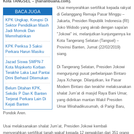
Kota TANGSEL – (harianbuana.com).
Usai menyerahkan sertifikat kepada rakyat
BACA JUGA
di Gelanggang Remaja Pasar Minggu –
KPK Ungkap, Korupsi Di
Jakarta, Presiden Republik Indonesia (RI)
Sektor Pendidikan Masih
Joko Widodo yang akrab dengan sapa'an
Jadi Momok Dan
"Jokowi" ini, melanjutkan kunjungannya ke
Memrihatinkan
Kota Tangerang Selatan (Tangsel) –
KPK Periksa 3 Saksi
Provinsi Banten, Jumat (22/02/2019)
Perkara Harun Masiku
siang.
Jazad Siswa SMPN-7
Di Tangerang Selatan, Presiden Jokowi
Kota Mojokerto Korban
Terakhir Laka Laut Pantai
mengunjungi pusat perbelanjaan Bintaro
Drini Berhasil Ditemukan
Jaya Xchange. Dilanjutkan, ke Pasar
Modern Bintaro dan terakhir melaksanakan
Belum Ditahan KPK,
shalat Jum’at di masjid Raya Bani Umar,
Sekdis P Dan K Banten
Terjerat Perkara Lain Di
yang didirikan mantan Wakil Presiden
Kejati Banten
Umar Wirahadikusumah, di Parigi Baru,
Pondok Aren.
Usai melaksanakan shalat Jum’at, Presiden Jokowi kembali
menyerahkan sertifikat tanah wakaf kepada 12 perwakilan dari 351 orang