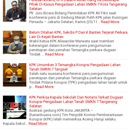
Pihak Di Kasus Pengadaan Lahan SMKN 7 Kota Tangerang
Selatan
Plt. Juru Bicara Bidang Penindakan KPK Ali Fikri saat
konferensi pers di Gedung Merah Putih KPK jalan Kuningan
Persada – Jakarta Selatan, Kamis (25/11…
Read More
Belum Ditahan KPK, Sekdis P Dan K Banten Terjerat Perkara
Lain Di Kejati Banten
Wakil Ketua KPK Alexander Marwata saat memberi
keterangan dalam konferensi pers pengumuman
penetapan dan penahan Tersangka perkara dugaan
Tindak …
Read More
KPK Umumkan 3 Tersangka Korupsi Pengadaan Lahan
Tanah SMKN 7 Tangsel
Salah-satu suasana konferensi pers pengumuman
penetapan dan penahan Tersangka perkara dugaan
Tindak Pidana Korupsi (TPK) pengadaan lahan tanah untuk
p…
Read More
KPK Periksa Kepala Sekolah Dan Notaris Terkait Dugaan
Korupsi Pengadaan Lahan Tanah SMKN 7 Tangerang
Selatan
Ilustrasi gedung KPK.Kota JAKARTA –
(harianbuana.com).Tim Penyidik Komisi Pemberantasan
Korupsi (KPK) telah memeriksa Aceng Haruji selaku
Kepala Sekol…
Read More