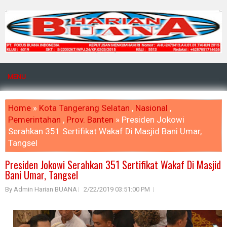
MENU
Home
»
Kota Tangerang Selatan
,
Nasional
,
Pemerintahan
,
Prov. Banten
» Presiden Jokowi
Serahkan 351 Sertifikat Wakaf Di Masjid Bani Umar,
Tangsel
Presiden Jokowi Serahkan 351 Sertifikat Wakaf Di Masjid
Bani Umar, Tangsel
By Admin Harian BUANA
2/22/2019 03:51:00 PM