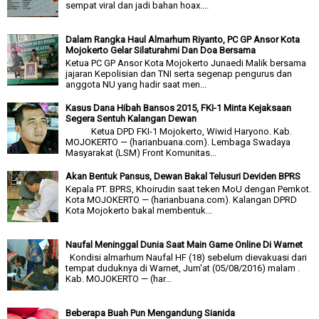
sempat viral dan jadi bahan hoax....
Dalam Rangka Haul Almarhum Riyanto, PC GP Ansor Kota
Mojokerto Gelar Silaturahmi Dan Doa Bersama
Ketua PC GP Ansor Kota Mojokerto Junaedi Malik bersama
jajaran Kepolisian dan TNI serta segenap pengurus dan
anggota NU yang hadir saat men...
Kasus Dana Hibah Bansos 2015, FKI-1 Minta Kejaksaan
Segera Sentuh Kalangan Dewan
Ketua DPD FKI-1 Mojokerto, Wiwid Haryono. Kab.
MOJOKERTO — (harianbuana.com). Lembaga Swadaya
Masyarakat (LSM) Front Komunitas...
Akan Bentuk Pansus, Dewan Bakal Telusuri Deviden BPRS
Kepala PT. BPRS, Khoirudin saat teken MoU dengan Pemkot.
Kota MOJOKERTO — (harianbuana.com). Kalangan DPRD
Kota Mojokerto bakal membentuk...
Naufal Meninggal Dunia Saat Main Game Online Di Warnet
Kondisi almarhum Naufal HF (18) sebelum dievakuasi dari
tempat duduknya di Warnet, Jum'at (05/08/2016) malam .
Kab. MOJOKERTO — (har...
Beberapa Buah Pun Mengandung Sianida