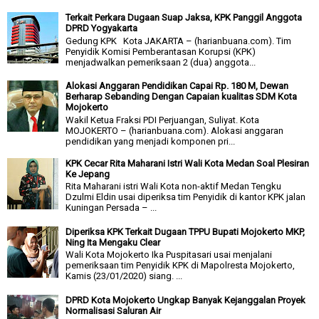
Terkait Perkara Dugaan Suap Jaksa, KPK Panggil Anggota
DPRD Yogyakarta
Gedung KPK Kota JAKARTA – (harianbuana.com). Tim
Penyidik Komisi Pemberantasan Korupsi (KPK)
menjadwalkan pemeriksaan 2 (dua) anggota...
Alokasi Anggaran Pendidikan Capai Rp. 180 M, Dewan
Berharap Sebanding Dengan Capaian kualitas SDM Kota
Mojokerto
Wakil Ketua Fraksi PDI Perjuangan, Suliyat. Kota
MOJOKERTO – (harianbuana.com). Alokasi anggaran
pendidikan yang menjadi komponen pri...
KPK Cecar Rita Maharani Istri Wali Kota Medan Soal Plesiran
Ke Jepang
Rita Maharani istri Wali Kota non-aktif Medan Tengku
Dzulmi Eldin usai diperiksa tim Penyidik di kantor KPK jalan
Kuningan Persada – ...
Diperiksa KPK Terkait Dugaan TPPU Bupati Mojokerto MKP,
Ning Ita Mengaku Clear
Wali Kota Mojokerto Ika Puspitasari usai menjalani
pemeriksaan tim Penyidik KPK di Mapolresta Mojokerto,
Kamis (23/01/2020) siang. ...
DPRD Kota Mojokerto Ungkap Banyak Kejanggalan Proyek
Normalisasi Saluran Air