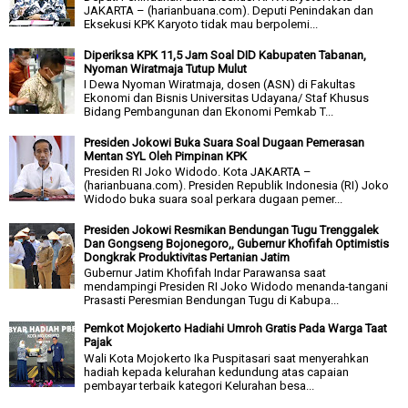
JAKARTA – (harianbuana.com). Deputi Penindakan dan
Eksekusi KPK Karyoto tidak mau berpolemi...
Diperiksa KPK 11,5 Jam Soal DID Kabupaten Tabanan,
Nyoman Wiratmaja Tutup Mulut
I Dewa Nyoman Wiratmaja, dosen (ASN) di Fakultas
Ekonomi dan Bisnis Universitas Udayana/ Staf Khusus
Bidang Pembangunan dan Ekonomi Pemkab T...
Presiden Jokowi Buka Suara Soal Dugaan Pemerasan
Mentan SYL Oleh Pimpinan KPK
Presiden RI Joko Widodo. Kota JAKARTA –
(harianbuana.com). Presiden Republik Indonesia (RI) Joko
Widodo buka suara soal perkara dugaan pemer...
Presiden Jokowi Resmikan Bendungan Tugu Trenggalek
Dan Gongseng Bojonegoro,, Gubernur Khofifah Optimistis
Dongkrak Produktivitas Pertanian Jatim
Gubernur Jatim Khofifah Indar Parawansa saat
mendampingi Presiden RI Joko Widodo menanda-tangani
Prasasti Peresmian Bendungan Tugu di Kabupa...
Pemkot Mojokerto Hadiahi Umroh Gratis Pada Warga Taat
Pajak
Wali Kota Mojokerto Ika Puspitasari saat menyerahkan
hadiah kepada kelurahan kedundung atas capaian
pembayar terbaik kategori Kelurahan besa...