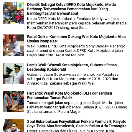
Dilantik Sebagai Ketua DPRD Kota Mojokerto, Melda
Berharap Terbentuknya Pemerintahan Baru Yang
Berintegritas Dan Bermartabat
Ketua DPRD Kota Mojokerto, Febriana Meldyawati saat
memberikan keterangan pers kepada belasan awak media,
Rabu (26/07/2017) siang, usai Sida...
Partai Golkar Komitmen Dukung Wali Kota Mojokerto Atas
Usulan Interpelasi
Wakil Ketua DPRD Kota Mojokerto Sony Basoeki Rahardjo
saat ditemui di depan Kantor DPRD Kota Mojokerto jalan
Gajah Mada No. 145 Kota Mojoke...
Lantik Wali–Wawali Kota Mojokerto, Gubernur Pesan
Leadership Kolaboratif
Gubernur Jatim Soekarwo saat melantik Ika Puspitasari
sebagai Wali Kota Mojokerto periode 2018–2023 dan
Ahmad Rizal Zakaria sebagai Wakil Wa...
Percantik Wajah Kota Mojokerto, DLH Konsentrasi
Pembenahan Taman Publik
Taman ditengah jalan sepanjang jalan Gajah Mada - jalan
Pahlawan yang tengah dibenahi, Selasa (07/11/2017) siang
Suasana taman di Perum Mage...
Soal Buka-bukaan Penyelidikan Perkara Formula E, Karyoto:
Saya Tidak Mau Berpolemik, Saat Ini Belum Ada Tersangka
Deputi Penindakan dan Eksekusi KPK Karyoto. Kota