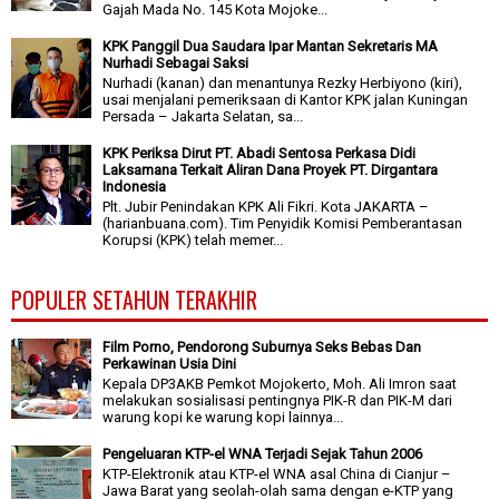
Gajah Mada No. 145 Kota Mojoke...
KPK Panggil Dua Saudara Ipar Mantan Sekretaris MA
Nurhadi Sebagai Saksi
Nurhadi (kanan) dan menantunya Rezky Herbiyono (kiri),
usai menjalani pemeriksaan di Kantor KPK jalan Kuningan
Persada – Jakarta Selatan, sa...
KPK Periksa Dirut PT. Abadi Sentosa Perkasa Didi
Laksamana Terkait Aliran Dana Proyek PT. Dirgantara
Indonesia
Plt. Jubir Penindakan KPK Ali Fikri. Kota JAKARTA –
(harianbuana.com). Tim Penyidik Komisi Pemberantasan
Korupsi (KPK) telah memer...
POPULER SETAHUN TERAKHIR
Film Porno, Pendorong Suburnya Seks Bebas Dan
Perkawinan Usia Dini
Kepala DP3AKB Pemkot Mojokerto, Moh. Ali Imron saat
melakukan sosialisasi pentingnya PIK-R dan PIK-M dari
warung kopi ke warung kopi lainnya...
Pengeluaran KTP-el WNA Terjadi Sejak Tahun 2006
KTP-Elektronik atau KTP-el WNA asal China di Cianjur –
Jawa Barat yang seolah-olah sama dengan e-KTP yang