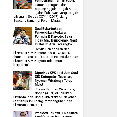
Pembenahan Taman Publik
Taman ditengah jalan
sepanjang jalan Gajah Mada
- jalan Pahlawan yang tengah
dibenahi, Selasa (07/11/2017) siang
Suasana taman di Perum Mage...
Soal Buka-bukaan
Penyelidikan Perkara
Formula E, Karyoto: Saya
Tidak Mau Berpolemik, Saat
Ini Belum Ada Tersangka
Deputi Penindakan dan
Eksekusi KPK Karyoto. Kota JAKARTA –
(harianbuana.com). Deputi Penindakan dan
Eksekusi KPK Karyoto tidak mau
berpolemi...
Diperiksa KPK 11,5 Jam Soal
DID Kabupaten Tabanan,
Nyoman Wiratmaja Tutup
Mulut
I Dewa Nyoman Wiratmaja,
dosen (ASN) di Fakultas
Ekonomi dan Bisnis Universitas Udayana/
Staf Khusus Bidang Pembangunan dan
Ekonomi Pemkab T...
Presiden Jokowi Buka Suara
Soal Dugaan Pemerasan