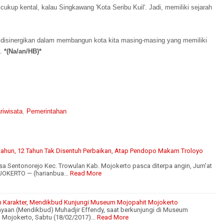
ukup kental, kalau Singkawang 'Kota Seribu Kuil'. Jadi, memiliki sejarah
an, disinergikan dalam membangun kota kita masing-masing yang memiliki
a.
*(Na/an/HB)*
riwisata
,
Pemerintahan
tahun, 12 Tahun Tak Disentuh Perbaikan, Atap Pendopo Makam Troloyo
 Sentonorejo Kec. Trowulan Kab. Mojokerto pasca diterpa angin, Jum'at
MOJOKERTO — (harianbua…
Read More
an Karakter, Mendikbud Kunjungi Museum Mojopahit Mojokerto
yaan (Mendikbud) Muhadjir Effendy, saat berkunjungi di Museum
 Mojokerto, Sabtu (18/02/2017)…
Read More