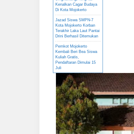
Kenalkan Cagar Budaya
Di Kota Mojokerto
Jazad Siswa SMPN-7
Kota Mojokerto Korban
Terakhir Laka Laut Pantai
Drini Berhasil Ditemukan
Pemkot Mojokerto
Kembali Beri Bea Siswa
Kuliah Gratis,
Pendaftaran Dimulai 15
Juli