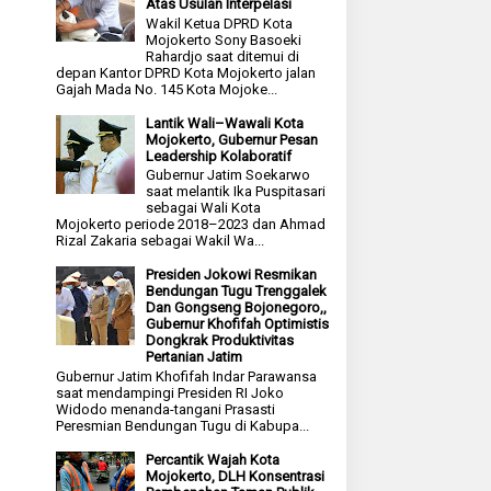
Atas Usulan Interpelasi
Wakil Ketua DPRD Kota
Mojokerto Sony Basoeki
Rahardjo saat ditemui di
depan Kantor DPRD Kota Mojokerto jalan
Gajah Mada No. 145 Kota Mojoke...
Lantik Wali–Wawali Kota
Mojokerto, Gubernur Pesan
Leadership Kolaboratif
Gubernur Jatim Soekarwo
saat melantik Ika Puspitasari
sebagai Wali Kota
Mojokerto periode 2018–2023 dan Ahmad
Rizal Zakaria sebagai Wakil Wa...
Presiden Jokowi Resmikan
Bendungan Tugu Trenggalek
Dan Gongseng Bojonegoro,,
Gubernur Khofifah Optimistis
Dongkrak Produktivitas
Pertanian Jatim
Gubernur Jatim Khofifah Indar Parawansa
saat mendampingi Presiden RI Joko
Widodo menanda-tangani Prasasti
Peresmian Bendungan Tugu di Kabupa...
Percantik Wajah Kota
Mojokerto, DLH Konsentrasi