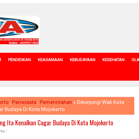
M
PENDIDIKAN
KEAGAMAAN
KEBUDAYAAN
KESEHATAN
OL
erto
,
Pariwisata
,
Pemerintahan
» Dikunjungi Wali Kota
ar Budaya Di Kota Mojokerto
ing Ita Kenalkan Cagar Budaya Di Kota Mojokerto
 PM