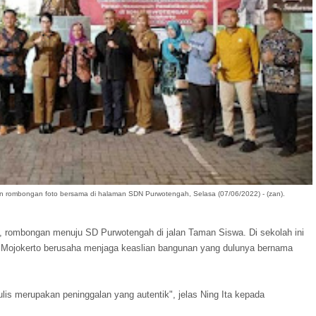
an rombongan foto bersama di halaman SDN Purwotengah, Selasa (07/06/2022) - (zan).
ut, rombongan menuju SD Purwotengah di jalan Taman Siswa. Di sekolah ini
 Mojokerto berusaha menjaga keaslian bangunan yang dulunya bernama
lis merupakan peninggalan yang autentik", jelas Ning Ita kepada