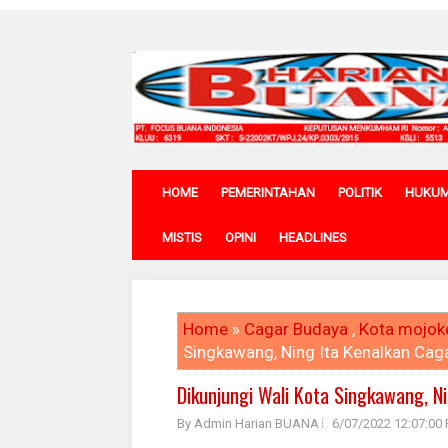
HOME
PEMERINTAHAN
POLITIK
HUKU
MISTIS
OPINI
HEADLINES
Home
»
Cagar Budaya
,
Kota mojok
Singkawang, Ning Ita Kenalkan Cag
Dikunjungi Wali Kota Singkawang, N
By Admin Harian BUANA
6/07/2022 12:07:00