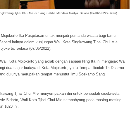
Singkawang Tjhai Chui Mie di ruang Sabha Mandala Madya, Selasa (07/06/2022) - (zan).
 Mojokerto Ika Puspitasari untuk menjadi pemandu wisata bagi tamu-
Seperti halnya dalam kunjungan Wali Kota Singkawang Tjhai Chui Mie
ojokerto, Selasa (07/06/2022).
Wali Kota Mojokerto yang akrab dengan sapaan Ning Ita ini mengajak Wali
gi dua cagar budaya di Kota Mojokerto, yaitu Tempat Ibadah Tri Dharma
ang dulunya merupakan tempat menuntut ilmu Soekarno Sang
gkawang Tjhai Chui Mie menyempatkan diri untuk beribadah disela-sela
ede Sidarta, Wali Kota Tjhai Chui Mie sembahyang pada masing-masing
un 1823 ini.