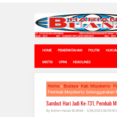
HOME
PEMERINTAHAN
POLITIK
HUKU
MISTIS
OPINI
HEADLINES
Home
»
Budaya
,
Kab. Mojokerto
,
P
Pemkab Mojokerto Selenggarakan F
Sambut Hari Jadi Ke-731, Pemkab M
By Admin Harian BUANA
5/06/2024 06:09:00