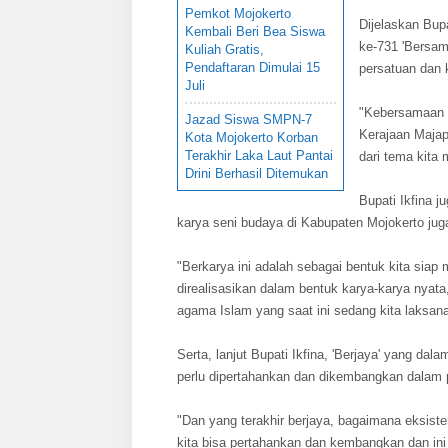
Pemkot Mojokerto
Dijelaskan Bup
Kembali Beri Bea Siswa
ke-731 'Bersam
Kuliah Gratis,
Pendaftaran Dimulai 15
persatuan dan k
Juli
"Kebersamaan p
Jazad Siswa SMPN-7
Kerajaan Majapa
Kota Mojokerto Korban
Terakhir Laka Laut Pantai
dari tema kita 
Drini Berhasil Ditemukan
Bupati Ikfina 
karya seni budaya di Kabupaten Mojokerto juga
"Berkarya ini adalah sebagai bentuk kita siap
direalisasikan dalam bentuk karya-karya nyata
agama Islam yang saat ini sedang kita laksana
Serta, lanjut Bupati Ikfina, 'Berjaya' yang da
perlu dipertahankan dan dikembangkan dalam
"Dan yang terakhir berjaya, bagaimana eksiste
kita bisa pertahankan dan kembangkan dan ini