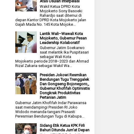
Atas Usulan Interpelasi
Wakil Ketua DPRD Kota
Mojokerto Sony Basoeki
Rahardjo saat ditemui di
depan Kantor DPRD Kota Mojokerto jalan
Gajah Mada No. 145 Kota Mojoke...
Lantik Wali–Wawali Kota
Mojokerto, Gubernur Pesan
Leadership Kolaboratif
Gubernur Jatim Soekarwo
saat melantik Ika Puspitasari
sebagai Wali Kota
Mojokerto periode 2018–2023 dan Ahmad
Rizal Zakaria sebagai Wakil Wa...
Presiden Jokowi Resmikan
Bendungan Tugu Trenggalek
Dan Gongseng Bojonegoro,,
Gubernur Khofifah Optimistis
Dongkrak Produktivitas
Pertanian Jatim
Gubernur Jatim Khofifah Indar Parawansa
saat mendampingi Presiden RI Joko
Widodo menanda-tangani Prasasti
Peresmian Bendungan Tugu di Kabupa...
Sidang Etik Ketua KPK Firli
Bahuri Ditunda Jum'at Depan