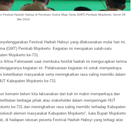
aan Festival Hadrah Habsyi di Pendopo Graha Maja Tama (GMT) Pemkab Mojokerto, Senin 06
Mei 2024.
yelenggarakan Festival Hadrah Habsyi yang dilaksanakan mulai hari ini,
ama (GMT) Pemkab Mojokerto. Kegiatan ini merupakan salah-satu
aten Mojokerto ke-731.
to Ikfina Fahmawati saat membuka festifal hadrah ini mengucapkan terima
selenggaranya kegiatan ini. Pelaksanaan kegiatan ini untuk memperkaya
 keterlibatan masyarakat serta meningkatkan rasa saling memiliki dalam
HUT Kabupaten Mojokerto ke-731.
hun kemarin belum kita laksanakan dan kali ini makin memperkaya dan
erlibatan berbagai pihak atau stakeholder dalam memperingati HUT
kerto ke-731 dan meningkatkan rasa saling memiliki terhadap Kabupaten
 seluruh elemen masyarakat Kabupaten Mojokerto", kata Bupati Mojokerto
ti, di hadapan ratusan peserta Festival Hadrah Habsyi yang terbagi atas