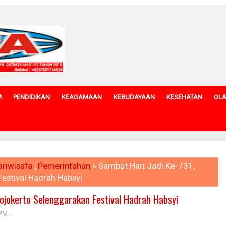
M
PENDIDIKAN
KEAGAMAAN
KEBUDAYAAN
KESEHATAN
OL
ariwisata
,
Pemerintahan
» Sambut Hari Jadi Ke-731,
estival Hadrah Habsyi
ojokerto Selenggarakan Festival Hadrah Habsyi
 PM