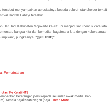
 tersebut menyampaikan apresiasinya kepada seluruh stakeholder terkait
stival Hadrah Habsyi tersebut.
 Hari Jadi Kabupaten Mojokerto ke-731 ini menjadi satu bentuk cara kita
ari pemersatu bangsa kita dan kemudian bagaimana kita dengan kebersamaan
ta impikan", pungkasnya.
*(get/DI/HB)*
ta
,
Pemerintahan
utasi Ke Kejati NTB
 memberikan keterangan pers kepada sejumlah awak media. Kab.
). Kepala Kejaksaan Negeri (Keja…
Read More