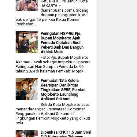
Ketua KPK Firli Bahuri. Kota
JAKARTA –
(harianbuana.com). Sidang
dugaan pelanggaran kode
etik dengan terperiksa Ketua Komisi
Pemberan...
Peringatan HSP-96: Pjs.
Bupati Mojokerto Ajak
Pemuda Ciptakan Budi
Pekerti Baik Dan Bangun
Akhlak Mulia
Foto: Pjs. Bupati Mojokerto
Akhmad Jazuli sebagai Inspektur Upacara
Peringatan Hari Sumpah Pemuda ke 96
tahun 2024 di halaman Pemkab. Mojok...
Permudah Tata Kelola
Kearsipan Dan Ikhtiar
Tingkatkan SPBE, Pemkot
Mojokerto Launching
Aplikasi Srikandi
Sekda Kota Mojokerto saat
menanda-tangani Pernyataan Komitmen
Penggunakan Aplikasi Srikandi di
lingkungan Pemkot Mojokerto yang diikuti
selu...
Diperiksa KPK 11,5 Jam Soal
DID Kabupaten Tabanan,