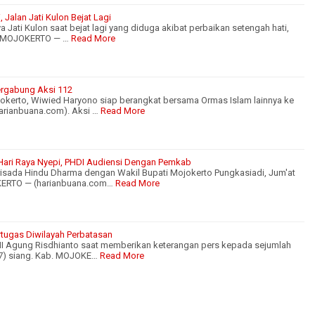
 Jalan Jati Kulon Bejat Lagi
aya Jati Kulon saat bejat lagi yang diduga akibat perbaikan setengah hati,
b. MOJOKERTO — …
Read More
ergabung Aksi 112
ojokerto, Wiwied Haryono siap berangkat bersama Ormas Islam lainnya ke
arianbuana.com). Aksi …
Read More
 Hari Raya Nyepi, PHDI Audiensi Dengan Pemkab
isada Hindu Dharma dengan Wakil Bupati Mojokerto Pungkasiadi, Jum'at
KERTO — (harianbuana.com…
Read More
ertugas Diwilayah Perbatasan
NI Agung Risdhianto saat memberikan keterangan pers kepada sejumlah
7) siang. Kab. MOJOKE…
Read More