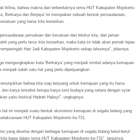
ati Ikfina, bahwa makna dari terbentuknya tema HUT Kabupaten Mojokerto
a, Berkarya dan Berjaya' ini merupakan sebuah bentuk persaudaraan,
esatuan yang harus kita lestarikan.
ersaudaraan persatuan dan kesatuan dari leluhur kita, dari jaman
hit yang perlu terus kita lestarikan, maka kata ini tidak akan pernah lepas
memperingati Hari Jadi Kabupaten Mojokerto setiap tahunnya", jelasnya.
juga mengungkapkan kata 'Berkarya' yang menjadi simbol adanya kemajuan
 menjadi salah satu hal yang perlu diperjuangkan.
 menunjukkan bahwa kita siap berjuang untuk kemajuan yang itu harus
, dan karya tersebut berupa karya seni budaya yang setara dengan syiar
kan yaitu festival Hadrah Habsyi", ungkapnya.
lam hal ini menjadi suatu bentuk eksistensi kemajuan di segala bidang yang
 pelaksanaan HUT Kabupaten Mojokerto ke-731.
nsi yang disertai dengan berbagai kemajuan di segala bidang betul-betul
 kita bawa dalam tema HUT Kabupaten Mojokerto ke-731", lanjutnya.