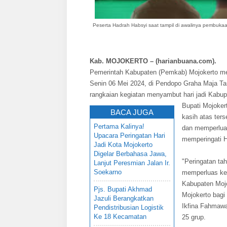
Peserta Hadrah Habsyi saat tampil di awalinya pembuk
Kab. MOJOKERTO – (harianbuana.com).
Pemerintah Kabupaten (Pemkab) Mojokerto men
Senin 06 Mei 2024, di Pendopo Graha Maja T
rangkaian kegiatan menyambut hari jadi Kabup
Bupati Mojoker
BACA JUGA
kasih atas ter
Pertama Kalinya!
dan memperluas
Upacara Peringatan Hari
memperingati 
Jadi Kota Mojokerto
Digelar Berbahasa Jawa,
"Peringatan ta
Lanjut Peresmian Jalan Ir.
Soekarno
memperluas ket
Kabupaten Mojo
Pjs. Bupati Akhmad
Mojokerto bagi
Jazuli Berangkatkan
Ikfina Fahmawa
Pendistribusian Logistik
Ke 18 Kecamatan
25 grup.