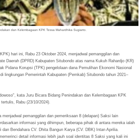
indakan dan Kelembagaan KPK Tessa Mahardhika Sugiarto.
KPK) hari ini, Rabu 23 Oktober 2024, menjadwal pemanggilan dan
ate Daerah (DPRD) Kabupaten Situbondo atas nama Kukuh Rahardjo (KR)
dak Pidana Korupsi (TPK) pengelolaan dana Pemulihan Ekonomi Nasional
 di lingkungan Pemerintah Kabupaten (Pemkab) Situbondo tahun 2021–
ndowoso", kata Juru Bicara Bidang Penindakan dan Kelembagaan KPK
tertulis, Rabu (23/10/2024).
a menjadwal pemanggilan dan pemeriksaan 8 (delapan) Saksi lain
Berdasarkan informasi yang dihimpun, beberapa pihak di antara mereka ialah
 dan Bendahara CV. Dhita Bangun Karya (CV. DBK) Intan Aprilia.
merinci detail informasi lebih jauh soal identitas 8 Saksi yang kali ini