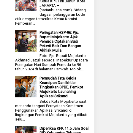
Ketua KPK Firli Bahuri. Kota
JAKARTA –
(harianbuana.com). Sidang
dugaan pelanggaran kode
etik dengan terperiksa Ketua Komisi
Pemberan...
Peringatan HSP-96: Pjs.
Bupati Mojokerto Ajak
Pemuda Ciptakan Budi
Pekerti Baik Dan Bangun
Akhlak Mulia
Foto: Pjs. Bupati Mojokerto
Akhmad Jazuli sebagai Inspektur Upacara
Peringatan Hari Sumpah Pemuda ke 96
tahun 2024 di halaman Pemkab. Mojok...
Permudah Tata Kelola
Kearsipan Dan Ikhtiar
Tingkatkan SPBE, Pemkot
Mojokerto Launching
Aplikasi Srikandi
Sekda Kota Mojokerto saat
menanda-tangani Pernyataan Komitmen
Penggunakan Aplikasi Srikandi di
lingkungan Pemkot Mojokerto yang diikuti
selu...
Diperiksa KPK 11,5 Jam Soal
DID Kabupaten Tabanan,