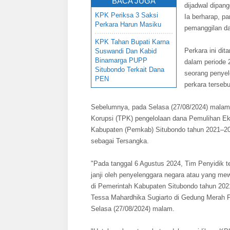
BACA JUGA
dijadwal dipan
KPK Periksa 3 Saksi
Ia berharap, pa
Perkara Harun Masiku
pemanggilan d
KPK Tahan Bupati Karna
Perkara ini dit
Suswandi Dan Kabid
Binamarga PUPP
dalam periode 
Situbondo Terkait Dana
seorang penyel
PEN
perkara tersebu
Sebelumnya, pada Selasa (27/08/2024) mala
Korupsi (TPK) pengelolaan dana Pemulihan Ek
Kabupaten (Pemkab) Situbondo tahun 2021–202
sebagai Tersangka.
"Pada tanggal 6 Agustus 2024, Tim Penyidik 
janji oleh penyelenggara negara atau yang me
di Pemerintah Kabupaten Situbondo tahun 20
Tessa Mahardhika Sugiarto di Gedung Merah Pu
Selasa (27/08/2024) malam.