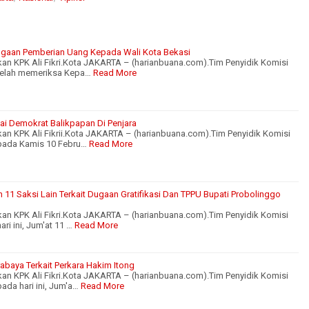
Dugaan Pemberian Uang Kepada Wali Kota Bekasi
akan KPK Ali Fikri.Kota JAKARTA – (harianbuana.com).Tim Penyidik Komisi
telah memeriksa Kepa…
Read More
tai Demokrat Balikpapan Di Penjara
akan KPK Ali Fikrii.Kota JAKARTA – (harianbuana.com).Tim Penyidik Komisi
pada Kamis 10 Febru…
Read More
11 Saksi Lain Terkait Dugaan Gratifikasi Dan TPPU Bupati Probolinggo
akan KPK Ali Fikri.Kota JAKARTA – (harianbuana.com).Tim Penyidik Komisi
i ini, Jum'at 11 …
Read More
abaya Terkait Perkara Hakim Itong
akan KPK Ali Fikri.Kota JAKARTA – (harianbuana.com).Tim Penyidik Komisi
da hari ini, Jum'a…
Read More