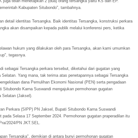
K juga telah menetapkan 2 (dua) orang tersangka yaitu KS dan EP.
emerintah Kabupaten Situbondo", tambahnya.
detail identitas Tersangka. Baik identitas Tersangka, konstruksi perkara
ngka akan disampaikan kepada publik melalui konferensi pers, ketika
 melawan hukum yang dilakukan oleh para Tersangka, akan kami umumkan
kup", tegasnya.
 sebagai Tersangka perkara tersebut, diketahui dari gugatan yang
a Selatan. Yang mana, tak terima atas penetapannya sebagai Tersangka
pengelolaan dana Pemulihan Ekonomi Nasional (PEN) serta pengadaan
ati Situbondo Karna Suswandi mengajukan permohonan gugatan
 Selatan (Jaksel).
uran Perkara (SIPP) PN Jaksel, Bupati Situbondo Karna Suswandi
 pada Selasa 17 September 2024. Permohonan gugatan praperadilan itu
d.Pra/2024/PN JKT.SEL.
tapan Tersangka", demikian di antara bunyi permohonan gugatan