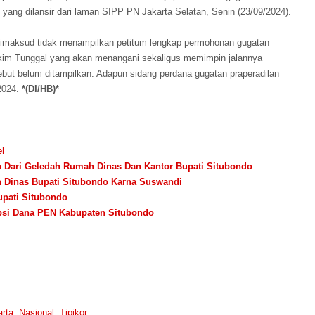
yang dilansir dari laman SIPP PN Jakarta Selatan, Senin (23/09/2024).
dimaksud tidak menampilkan petitum lengkap permohonan gugatan
akim Tunggal yang akan menangani sekaligus memimpin jalannya
ebut belum ditampilkan. Adapun sidang perdana gugatan praperadilan
 2024.
*(DI/HB)*
el
 Dari Geledah Rumah Dinas Dan Kantor Bupati Situbondo
 Dinas Bupati Situbondo Karna Suswandi
pati Situbondo
psi Dana PEN Kabupaten Situbondo
arta
,
Nasional
,
Tipikor