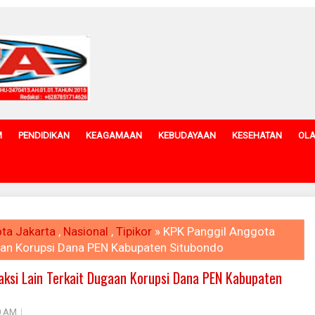
M
PENDIDIKAN
KEAGAMAAN
KEBUDAYAAN
KESEHATAN
OL
ta Jakarta
,
Nasional
,
Tipikor
» KPK Panggil Anggota
aan Korupsi Dana PEN Kabupaten Situbondo
ksi Lain Terkait Dugaan Korupsi Dana PEN Kabupaten
0 AM