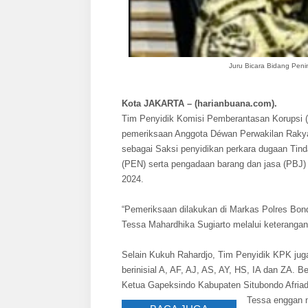
Juru Bicara Bidang Pen
Kota JAKARTA – (harianbuana.com).
Tim Penyidik Komisi Pemberantasan Korupsi (
pemeriksaan Anggota Déwan Perwakilan Raky
sebagai Saksi penyidikan perkara dugaan Tin
(PEN) serta pengadaan barang dan jasa (PBJ)
2024.
“Pemeriksaan dilakukan di Markas Polres Bo
Tessa Mahardhika Sugiarto melalui keterangan 
Selain Kukuh Rahardjo, Tim Penyidik KPK jug
berinisial A, AF, AJ, AS, AY, HS, IA dan ZA. 
Ketua Gapeksindo Kabupaten Situbondo Afriadi
Tessa enggan me