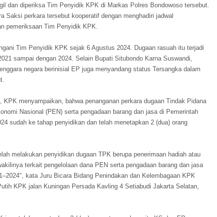
ggil dan diperiksa Tim Penyidik KPK di Markas Polres Bondowoso tersebut.
ra Saksi perkara tersebut kooperatif dengan menghadiri jadwal
an pemeriksaan Tim Penyidik KPK.
angani Tim Penyidik KPK sejak 6 Agustus 2024. Dugaan rasuah itu terjadi
2021 sampai dengan 2024. Selain Bupati Situbondo Karna Suswandi,
enggara negara berinisial EP juga menyandang status Tersangka dalam
t.
m, KPK menyampaikan, bahwa penanganan perkara dugaan Tindak Pidana
onomi Nasional (PEN) serta pengadaan barang dan jasa di Pemerintah
4 sudah ke tahap penyidikan dan telah menetapkan 2 (dua) orang
telah melakukan penyidikan dugaan TPK berupa penerimaan hadiah atau
wakilinya terkait pengelolaan dana PEN serta pengadaan barang dan jasa
21–2024", kata Juru Bicara Bidang Penindakan dan Kelembagaan KPK
tih KPK jalan Kuningan Persada Kavling 4 Setiabudi Jakarta Selatan,