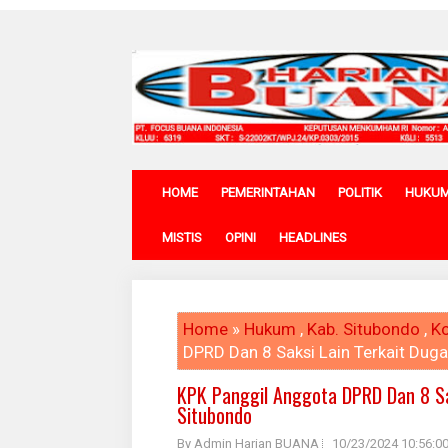
HOME
PEMERINTAHAN
POLITIK
HUKU
MISTIS
OPINI
HEADLINES
Home
»
Hukum
,
Kab. Situbondo
,
Ko
DPRD Dan 8 Saksi Lain Terkait Dug
KPK Panggil Anggota DPRD Dan 8 Sa
Situbondo
By Admin Harian BUANA
10/23/2024 10:56:0