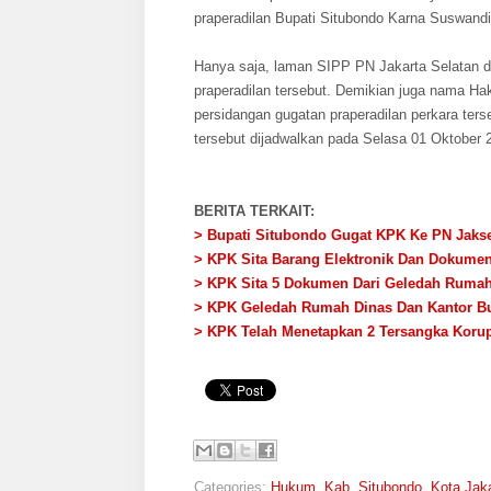
praperadilan Bupati Situbondo Karna Suswandi 
Hanya saja, laman SIPP PN Jakarta Selatan 
praperadilan tersebut. Demikian juga nama H
persidangan gugatan praperadilan perkara ters
tersebut dijadwalkan pada Selasa 01 Oktober
BERITA TERKAIT:
> Bupati Situbondo Gugat KPK Ke PN Jaks
> KPK Sita Barang Elektronik Dan Dokumen
> KPK Sita 5 Dokumen Dari Geledah Rumah
> KPK Geledah Rumah Dinas Dan Kantor Bu
> KPK Telah Menetapkan 2 Tersangka Koru
Categories:
Hukum
,
Kab. Situbondo
,
Kota Jak