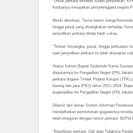
"Untuk perkara tersebut sudah penyidikan. KP
Keduanya merupakan penyelenggara negara P
Meski demikian, Tessa belum menginformasikan 
hingga pasal yang disangkakan terhadap Tersa
penyidikan perkara dinilai telah cukup.
"Terkait Tersangka, pasal, hingga perbuatan
saat penyidikan perkara ini telah dirasakan cu
Status hukum Bupati Situbondo Karna Suswandi
diajukannya ke Pengadilan Negeri (PN) Jakart
perkara dugaan Tindak Pidana Korupsi (TPK) 
barang dan jasa (PBJ) tahun 2021–2024, Bup
praperadilan ke Pengadilan Negeri (PN) Jakarta
Dilansir dari laman Sistem Informasi Penelus
mendaftarkan permohonan gugatannya tersebut
telah teregister dengan nomor perkara: 92/Pi
"Klasifikasi perkara: Sah atau Tidaknya Pene