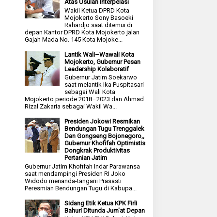
Atas Usulan Interpelasi
Wakil Ketua DPRD Kota
Mojokerto Sony Basoeki
Rahardjo saat ditemui di
depan Kantor DPRD Kota Mojokerto jalan
Gajah Mada No. 145 Kota Mojoke...
Lantik Wali–Wawali Kota
Mojokerto, Gubernur Pesan
Leadership Kolaboratif
Gubernur Jatim Soekarwo
saat melantik Ika Puspitasari
sebagai Wali Kota
Mojokerto periode 2018–2023 dan Ahmad
Rizal Zakaria sebagai Wakil Wa...
Presiden Jokowi Resmikan
Bendungan Tugu Trenggalek
Dan Gongseng Bojonegoro,,
Gubernur Khofifah Optimistis
Dongkrak Produktivitas
Pertanian Jatim
Gubernur Jatim Khofifah Indar Parawansa
saat mendampingi Presiden RI Joko
Widodo menanda-tangani Prasasti
Peresmian Bendungan Tugu di Kabupa...
Sidang Etik Ketua KPK Firli
Bahuri Ditunda Jum'at Depan