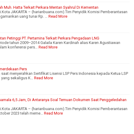
ah Muh. Hatta Terkait Perkara Mentan Syahrul Di Kementan
ri.Kota JAKARTA – (harianbuana.com).Tim Penyidik Komisi Pemberantasan
gamankan uang tunai Rp. …
Read More
tan Petinggi PT. Pertamina Terkait Perkara Pengadaan LNG
periode tahun 2009–2014 Galaila Karen Kardinah alias Karen Agustiawan
alam konferensi pers…
Read More
merdekaan Pers
 saat menyerahkan Sertifikat Lisensi LSP Pers Indonesia kepada Ketua LSP
i yang sekaligus K…
Read More
asamala 6,5 Jam, Di Antaranya Soal Temuan Dokumen Saat Penggeledahan
ri.Kota JAKARTA – (harianbuana.com).Tim Penyidik Komisi Pemberantasan
Oktober 2023 telah meme…
Read More