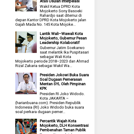
Atas Usulan Interpelasi
Wakil Ketua DPRD Kota
Mojokerto Sony Basoeki
Rahardjo saat ditemui di
depan Kantor DPRD Kota Mojokerto jalan
Gajah Mada No. 145 Kota Mojoke...
Lantik Wali–Wawali Kota
Mojokerto, Gubernur Pesan
Leadership Kolaboratif
Gubernur Jatim Soekarwo
saat melantik Ika Puspitasari
sebagai Wali Kota
Mojokerto periode 2018–2023 dan Ahmad
Rizal Zakaria sebagai Wakil Wa...
Presiden Jokowi Buka Suara
Soal Dugaan Pemerasan
Mentan SYL Oleh Pimpinan
KPK
Presiden RI Joko Widodo.
Kota JAKARTA –
(harianbuana.com). Presiden Republik
Indonesia (RI) Joko Widodo buka suara
soal perkara dugaan pemer...
Percantik Wajah Kota
Mojokerto, DLH Konsentrasi
Pembenahan Taman Publik