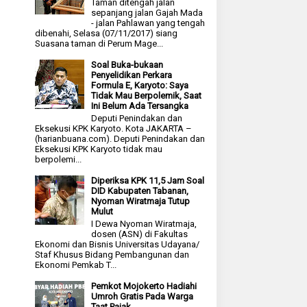
Taman ditengah jalan
sepanjang jalan Gajah Mada
- jalan Pahlawan yang tengah
dibenahi, Selasa (07/11/2017) siang
Suasana taman di Perum Mage...
Soal Buka-bukaan
Penyelidikan Perkara
Formula E, Karyoto: Saya
Tidak Mau Berpolemik, Saat
Ini Belum Ada Tersangka
Deputi Penindakan dan
Eksekusi KPK Karyoto. Kota JAKARTA –
(harianbuana.com). Deputi Penindakan dan
Eksekusi KPK Karyoto tidak mau
berpolemi...
Diperiksa KPK 11,5 Jam Soal
DID Kabupaten Tabanan,
Nyoman Wiratmaja Tutup
Mulut
I Dewa Nyoman Wiratmaja,
dosen (ASN) di Fakultas
Ekonomi dan Bisnis Universitas Udayana/
Staf Khusus Bidang Pembangunan dan
Ekonomi Pemkab T...
Pemkot Mojokerto Hadiahi
Umroh Gratis Pada Warga
Taat Pajak