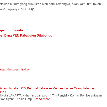
 melawan hukum yang dilakukan oleh para Tersangka, akan kami umumkan
ukup", tegasnya.
*(DI/HB)*
pati Situbondo
psi Dana PEN Kabupaten Situbondo
arta
,
Nasional
,
Tipikor
alam Jabatan, KPK Kembali Tetapkan Mentan Syahrul Yasin Sebagai
TPPU
ri.Kota JAKARTA – (harianbuana.com).Tim Penyidik Komisi Pemberantasan
kan Syahrul Yasin Limp…
Read More