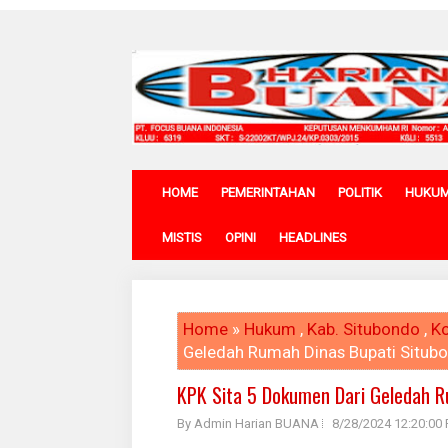
HOME
PEMERINTAHAN
POLITIK
HUKU
MISTIS
OPINI
HEADLINES
Home
»
Hukum
,
Kab. Situbondo
,
Ko
Geledah Rumah Dinas Bupati Situb
KPK Sita 5 Dokumen Dari Geledah R
By Admin Harian BUANA
8/28/2024 12:20:00