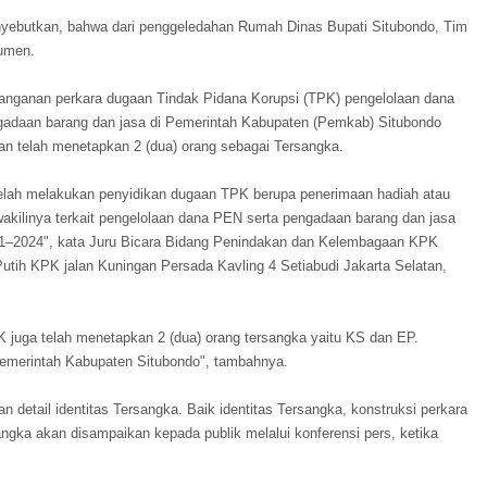
nyebutkan, bahwa dari penggeledahan Rumah Dinas Bupati Situbondo, Tim
umen.
ganan perkara dugaan Tindak Pidana Korupsi (TPK) pengelolaan dana
gadaan barang dan jasa di Pemerintah Kabupaten (Pemkab) Situbondo
an telah menetapkan 2 (dua) orang sebagai Tersangka.
telah melakukan penyidikan dugaan TPK berupa penerimaan hadiah atau
wakilinya terkait pengelolaan dana PEN serta pengadaan barang dan jasa
21–2024", kata Juru Bicara Bidang Penindakan dan Kelembagaan KPK
tih KPK jalan Kuningan Persada Kavling 4 Setiabudi Jakarta Selatan,
K juga telah menetapkan 2 (dua) orang tersangka yaitu KS dan EP.
emerintah Kabupaten Situbondo", tambahnya.
detail identitas Tersangka. Baik identitas Tersangka, konstruksi perkara
ngka akan disampaikan kepada publik melalui konferensi pers, ketika