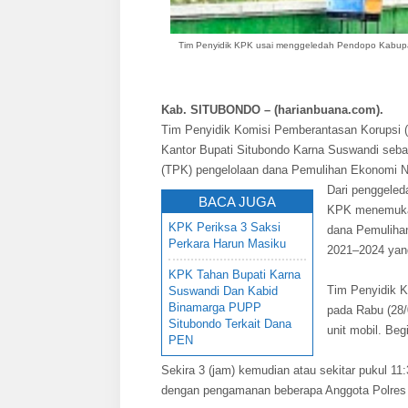
Tim Penyidik KPK usai menggeledah Pendopo Kabupa
Kab. SITUBONDO – (harianbuana.com).
Tim Penyidik Komisi Pemberantasan Korupsi 
Kantor Bupati Situbondo Karna Suswandi seba
(TPK) pengelolaan dana Pemulihan Ekonomi Na
Dari penggeled
BACA JUGA
KPK menemukan
KPK Periksa 3 Saksi
dana Pemulihan
Perkara Harun Masiku
2021–2024 yang
KPK Tahan Bupati Karna
Tim Penyidik K
Suswandi Dan Kabid
Binamarga PUPP
pada Rabu (28/
Situbondo Terkait Dana
unit mobil. Be
PEN
Sekira 3 (jam) kemudian atau sekitar pukul 1
dengan pengamanan beberapa Anggota Polres 