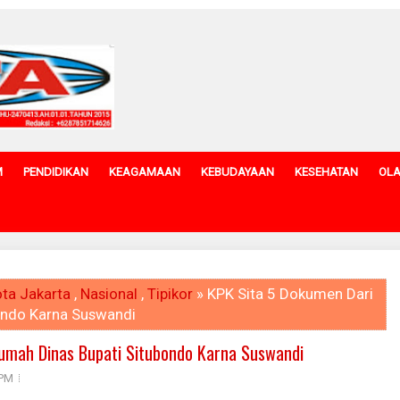
M
PENDIDIKAN
KEAGAMAAN
KEBUDAYAAN
KESEHATAN
OL
ta Jakarta
,
Nasional
,
Tipikor
» KPK Sita 5 Dokumen Dari
ondo Karna Suswandi
umah Dinas Bupati Situbondo Karna Suswandi
 PM