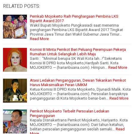
RELATED POSTS:
Pemkab Mojokerto Raih Penghargaan Pembina LKS
Bipartit Award 2017
Wakil Bupati Mojokerto Pungkasiadi saat menerima
penghargan Pembina LKS Bipartit Award 2017 Tingkat
Provinsi Jawa Timur dari Wakil Gubernur Jawa Timur…
Read More
Komisi III Minta Pemkot Beri Peluang Perempuan Pekerja
Rumahan Untuk Selangkah Lebih Maju
Santi : "Minimal berupa SK Wali Kota lah...!"Sekretaris
Komisi III DPRD kota Mojokerto,Hardyah Santi. Kota
MOJOKERTO — (harianbuana.com). Himpun…
Read More
Atasi Ledakan Pengangguran, Dewan Tekankan Pemkot
Harus Maksimalkan Peran UMKM
Ketua Komisi III DPRD Kota Mojokerto, Djunaidi Malik. Kota
MOJOKERTO — (harianbuana.com). Persoalan banyaknya
pengangguran di Kota Mojokerto benar-ben…
Read More
Pemkot Mojokerto Terbelit Persoalan Ledakan
Pengangguran
Kepala Disnakertrans Pemkot Mojokerto, Hariyanto. Kota
MOJOKERTO — (harianbuana.com). Dari tahun ketahun,
belitan persoalan pengangguran seolah semaki…
Read
More