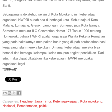
lah...!”, pungkas Sekretaris Komisi III DPRD Kota Mojokerto, Hardyah
Santi.
Sebagaimana dikatehui, selain di Kota Mojokerto ini, keberadaan
organisasi HWPRI sudah ada di berbagai kota. Sebut saja di Kota
Malang, Lumajang, Gresik, Lamongan, Sumenep juga Kota lainnya.
Sementara menurut ILO Convention Nomor 177 Tahun 1996 tentang
Homework, bahwa HWPRI adalah organisasi Wanita Pekerja Rumahan
yang pada hakekatnya merupakan buruh yang diupah berdasarkan hasil
kerja yang telah mereka lakukan. Dimana, keberadaan mereka bisa
berasal dari berbagai kelompok kelas maupun tingkat pendidikan. Dari
situ, maka dapat dikatakan jika keberadaan HWPRI merupakan
organisasi legal.
*(DI/Red)*
Categories:
Headline
,
Jawa Timur
,
Ketenaga-kerjaan
,
Kota mojokerto
,
Nasional
,
Pemerintahan
,
politik