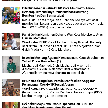
Pengurus Muslimat NU se Kota Mojooert...
Dilantik Sebagai Ketua DPRD Kota Mojokerto, Melda
Berharap Terbentuknya Pemerintahan Baru Yang
Berintegritas Dan Bermartabat
Ketua DPRD Kota Mojokerto, Febriana Meldyawati saat
memberikan keterangan pers kepada belasan awak media,
Rabu (26/07/2017) siang, usai Sida...
Partai Golkar Komitmen Dukung Wali Kota Mojokerto Atas
Usulan Interpelasi
Wakil Ketua DPRD Kota Mojokerto Sony Basoeki Rahardjo
saat ditemui di depan Kantor DPRD Kota Mojokerto jalan
Gajah Mada No. 145 Kota Mojoke...
Islam Itu Memang Agama Kemanusiaan: Kesalah-pahaman
Terkait Puasa Ramadhan (1)
Macharodji Machfud. Oleh: Macharodji Machfud .
Assalamu’alaikum Warahmatullahi Wabarakatuh.
A’udzubillahiminasysyaithanirrajim. Bismillahirr...
KPK Kembali Ingatkan, Pemda Manfaatkan Anggaran
Penanganan Covid–19 Sesuai Aturan
Wakil Ketua KPK Alexander Marwata. Kota JAKARTA –
(harianbuana.com). Komisi Pemberantasan Korupsi (KPK)
kembali mengingatkan pemerint...
Sekdakot Mojokerto Pimpin Upacara Hari Guru Dan
Serahkan Penghargaan Guru Favorit