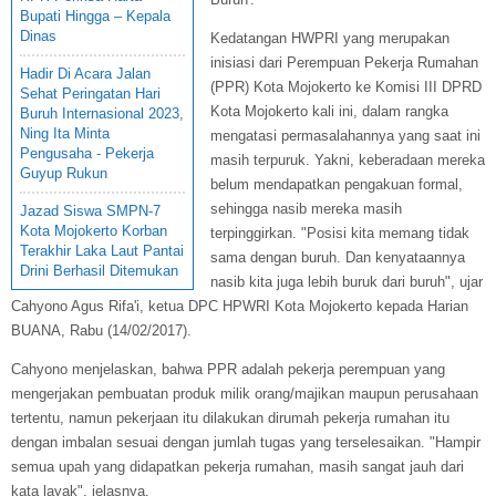
Bupati Hingga – Kepala
Dinas
Kedatangan HWPRI yang merupakan
inisiasi dari Perempuan Pekerja Rumahan
Hadir Di Acara Jalan
(PPR) Kota Mojokerto ke Komisi III DPRD
Sehat Peringatan Hari
Kota Mojokerto kali ini, dalam rangka
Buruh Internasional 2023,
Ning Ita Minta
mengatasi permasalahannya yang saat ini
Pengusaha - Pekerja
masih terpuruk. Yakni, keberadaan mereka
Guyup Rukun
belum mendapatkan pengakuan formal,
sehingga nasib mereka masih
Jazad Siswa SMPN-7
Kota Mojokerto Korban
terpinggirkan. "Posisi kita memang tidak
Terakhir Laka Laut Pantai
sama dengan buruh. Dan kenyataannya
Drini Berhasil Ditemukan
nasib kita juga lebih buruk dari buruh", ujar
Cahyono Agus Rifa'i, ketua DPC HPWRI Kota Mojokerto kepada Harian
BUANA, Rabu (14/02/2017).
Cahyono menjelaskan, bahwa PPR adalah pekerja perempuan yang
mengerjakan pembuatan produk milik orang/majikan maupun perusahaan
tertentu, namun pekerjaan itu dilakukan dirumah pekerja rumahan itu
dengan imbalan sesuai dengan jumlah tugas yang terselesaikan. "Hampir
semua upah yang didapatkan pekerja rumahan, masih sangat jauh dari
kata layak", jelasnya.