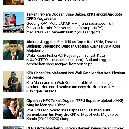
Selasa 19 Nopember 2019. Kota MO...
Terkait Perkara Dugaan Suap Jaksa, KPK Panggil Anggota
DPRD Yogyakarta
Gedung KPK Kota JAKARTA – (harianbuana.com). Tim
Penyidik Komisi Pemberantasan Korupsi (KPK)
menjadwalkan pemeriksaan 2 (dua) anggota...
Alokasi Anggaran Pendidikan Capai Rp. 180 M, Dewan
Berharap Sebanding Dengan Capaian kualitas SDM Kota
Mojokerto
Wakil Ketua Fraksi PDI Perjuangan, Suliyat. Kota
MOJOKERTO – (harianbuana.com). Alokasi anggaran
pendidikan yang menjadi komponen pri...
KPK Cecar Rita Maharani Istri Wali Kota Medan Soal Plesiran
Ke Jepang
Rita Maharani istri Wali Kota non-aktif Medan Tengku
Dzulmi Eldin usai diperiksa tim Penyidik di kantor KPK jalan
Kuningan Persada – ...
Diperiksa KPK Terkait Dugaan TPPU Bupati Mojokerto MKP,
Ning Ita Mengaku Clear
Wali Kota Mojokerto Ika Puspitasari usai menjalani
pemeriksaan tim Penyidik KPK di Mapolresta Mojokerto,
Kamis (23/01/2020) siang. ...
DPRD Kota Mojokerto Ungkap Banyak Kejanggalan Proyek