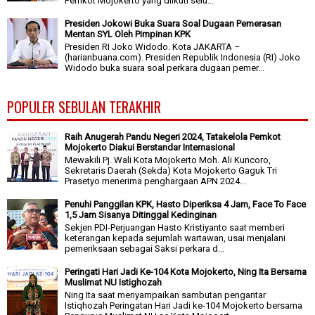
Pemkot Mojokerto yang diikuti selu...
Presiden Jokowi Buka Suara Soal Dugaan Pemerasan
Mentan SYL Oleh Pimpinan KPK
Presiden RI Joko Widodo. Kota JAKARTA –
(harianbuana.com). Presiden Republik Indonesia (RI) Joko
Widodo buka suara soal perkara dugaan pemer...
POPULER SEBULAN TERAKHIR
Raih Anugerah Pandu Negeri 2024, Tatakelola Pemkot
Mojokerto Diakui Berstandar Internasional
Mewakili Pj. Wali Kota Mojokerto Moh. Ali Kuncoro,
Sekretaris Daerah (Sekda) Kota Mojokerto Gaguk Tri
Prasetyo menerima penghargaan APN 2024...
Penuhi Panggilan KPK, Hasto Diperiksa 4 Jam, Face To Face
1,5 Jam Sisanya Ditinggal Kedinginan
Sekjen PDI-Perjuangan Hasto Kristiyanto saat memberi
keterangan kepada sejumlah wartawan, usai menjalani
pemeriksaan sebagai Saksi perkara d...
Peringati Hari Jadi Ke-104 Kota Mojokerto, Ning Ita Bersama
Muslimat NU Istighozah
Ning Ita saat menyampaikan sambutan pengantar
Istiqhozah Peringatan Hari Jadi ke-104 Mojokerto bersama