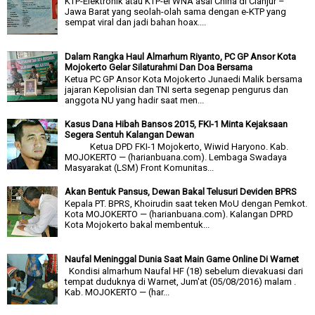
KTP-Elektronik atau KTP-el WNA asal China di Cianjur –
Jawa Barat yang seolah-olah sama dengan e-KTP yang
sempat viral dan jadi bahan hoax....
Dalam Rangka Haul Almarhum Riyanto, PC GP Ansor Kota
Mojokerto Gelar Silaturahmi Dan Doa Bersama
Ketua PC GP Ansor Kota Mojokerto Junaedi Malik bersama
jajaran Kepolisian dan TNI serta segenap pengurus dan
anggota NU yang hadir saat men...
Kasus Dana Hibah Bansos 2015, FKI-1 Minta Kejaksaan
Segera Sentuh Kalangan Dewan
Ketua DPD FKI-1 Mojokerto, Wiwid Haryono. Kab.
MOJOKERTO — (harianbuana.com). Lembaga Swadaya
Masyarakat (LSM) Front Komunitas...
Akan Bentuk Pansus, Dewan Bakal Telusuri Deviden BPRS
Kepala PT. BPRS, Khoirudin saat teken MoU dengan Pemkot.
Kota MOJOKERTO — (harianbuana.com). Kalangan DPRD
Kota Mojokerto bakal membentuk...
Naufal Meninggal Dunia Saat Main Game Online Di Warnet
Kondisi almarhum Naufal HF (18) sebelum dievakuasi dari
tempat duduknya di Warnet, Jum'at (05/08/2016) malam .
Kab. MOJOKERTO — (har...