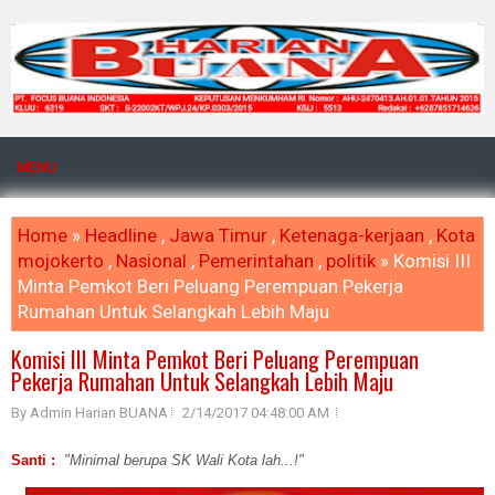
MENU
Home
»
Headline
,
Jawa Timur
,
Ketenaga-kerjaan
,
Kota
mojokerto
,
Nasional
,
Pemerintahan
,
politik
» Komisi III
Minta Pemkot Beri Peluang Perempuan Pekerja
Rumahan Untuk Selangkah Lebih Maju
Komisi III Minta Pemkot Beri Peluang Perempuan
Pekerja Rumahan Untuk Selangkah Lebih Maju
By Admin Harian BUANA
2/14/2017 04:48:00 AM
Santi :
"
Minimal berupa SK Wali Kota lah...!"