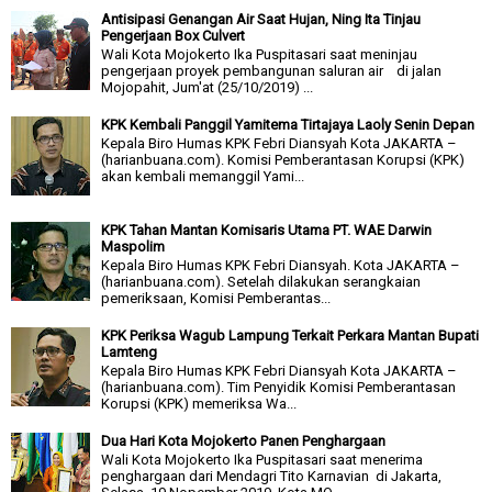
Antisipasi Genangan Air Saat Hujan, Ning Ita Tinjau
Pengerjaan Box Culvert
Wali Kota Mojokerto Ika Puspitasari saat meninjau
pengerjaan proyek pembangunan saluran air di jalan
Mojopahit, Jum'at (25/10/2019) ...
KPK Kembali Panggil Yamitema Tirtajaya Laoly Senin Depan
Kepala Biro Humas KPK Febri Diansyah Kota JAKARTA –
(harianbuana.com). Komisi Pemberantasan Korupsi (KPK)
akan kembali memanggil Yami...
KPK Tahan Mantan Komisaris Utama PT. WAE Darwin
Maspolim
Kepala Biro Humas KPK Febri Diansyah. Kota JAKARTA –
(harianbuana.com). Setelah dilakukan serangkaian
pemeriksaan, Komisi Pemberantas...
KPK Periksa Wagub Lampung Terkait Perkara Mantan Bupati
Lamteng
Kepala Biro Humas KPK Febri Diansyah Kota JAKARTA –
(harianbuana.com). Tim Penyidik Komisi Pemberantasan
Korupsi (KPK) memeriksa Wa...
Dua Hari Kota Mojokerto Panen Penghargaan
Wali Kota Mojokerto Ika Puspitasari saat menerima
penghargaan dari Mendagri Tito Karnavian di Jakarta,