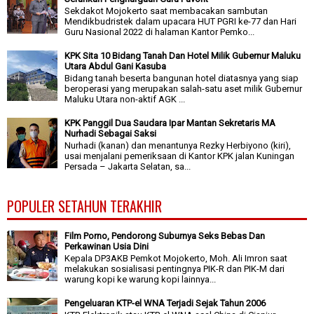
Sekdakot Mojokerto saat membacakan sambutan
Mendikbudristek dalam upacara HUT PGRI ke-77 dan Hari
Guru Nasional 2022 di halaman Kantor Pemko...
KPK Sita 10 Bidang Tanah Dan Hotel Milik Gubernur Maluku
Utara Abdul Gani Kasuba
Bidang tanah beserta bangunan hotel diatasnya yang siap
beroperasi yang merupakan salah-satu aset milik Gubernur
Maluku Utara non-aktif AGK ...
KPK Panggil Dua Saudara Ipar Mantan Sekretaris MA
Nurhadi Sebagai Saksi
Nurhadi (kanan) dan menantunya Rezky Herbiyono (kiri),
usai menjalani pemeriksaan di Kantor KPK jalan Kuningan
Persada – Jakarta Selatan, sa...
POPULER SETAHUN TERAKHIR
Film Porno, Pendorong Suburnya Seks Bebas Dan
Perkawinan Usia Dini
Kepala DP3AKB Pemkot Mojokerto, Moh. Ali Imron saat
melakukan sosialisasi pentingnya PIK-R dan PIK-M dari
warung kopi ke warung kopi lainnya...
Pengeluaran KTP-el WNA Terjadi Sejak Tahun 2006