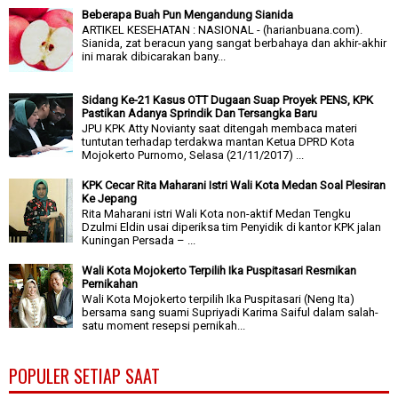
Beberapa Buah Pun Mengandung Sianida
ARTIKEL KESEHATAN : NASIONAL - (harianbuana.com).
Sianida, zat beracun yang sangat berbahaya dan akhir-akhir
ini marak dibicarakan bany...
Sidang Ke-21 Kasus OTT Dugaan Suap Proyek PENS, KPK
Pastikan Adanya Sprindik Dan Tersangka Baru
JPU KPK Atty Novianty saat ditengah membaca materi
tuntutan terhadap terdakwa mantan Ketua DPRD Kota
Mojokerto Purnomo, Selasa (21/11/2017) ...
KPK Cecar Rita Maharani Istri Wali Kota Medan Soal Plesiran
Ke Jepang
Rita Maharani istri Wali Kota non-aktif Medan Tengku
Dzulmi Eldin usai diperiksa tim Penyidik di kantor KPK jalan
Kuningan Persada – ...
Wali Kota Mojokerto Terpilih Ika Puspitasari Resmikan
Pernikahan
Wali Kota Mojokerto terpilih Ika Puspitasari (Neng Ita)
bersama sang suami Supriyadi Karima Saiful dalam salah-
satu moment resepsi pernikah...
POPULER SETIAP SAAT