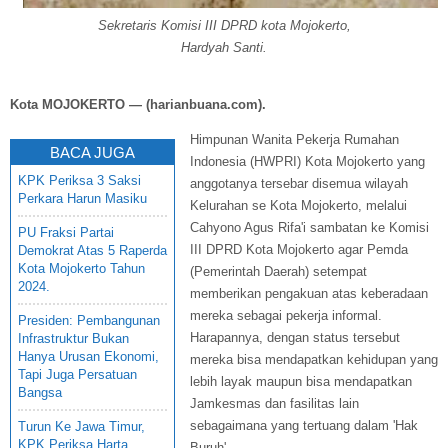
Sekretaris Komisi III DPRD kota Mojokerto,
Hardyah Santi.
Kota MOJOKERTO — (harianbuana.com).
Himpunan Wanita Pekerja Rumahan
BACA JUGA
Indonesia (HWPRI) Kota Mojokerto yang
KPK Periksa 3 Saksi
anggotanya tersebar disemua wilayah
Perkara Harun Masiku
Kelurahan se Kota Mojokerto, melalui
Cahyono Agus Rifa'i sambatan ke Komisi
PU Fraksi Partai
III DPRD Kota Mojokerto agar Pemda
Demokrat Atas 5 Raperda
Kota Mojokerto Tahun
(Pemerintah Daerah) setempat
2024.
memberikan pengakuan atas keberadaan
mereka sebagai pekerja informal.
Presiden: Pembangunan
Harapannya, dengan status tersebut
Infrastruktur Bukan
Hanya Urusan Ekonomi,
mereka bisa mendapatkan kehidupan yang
Tapi Juga Persatuan
lebih layak maupun bisa mendapatkan
Bangsa
Jamkesmas dan fasilitas lain
sebagaimana yang tertuang dalam 'Hak
Turun Ke Jawa Timur,
KPK Periksa Harta
Buruh'.