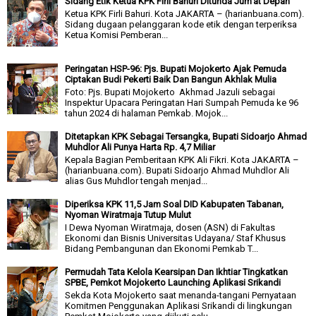
Sidang Etik Ketua KPK Firli Bahuri Ditunda Jum'at Depan
Ketua KPK Firli Bahuri. Kota JAKARTA – (harianbuana.com).
Sidang dugaan pelanggaran kode etik dengan terperiksa
Ketua Komisi Pemberan...
Peringatan HSP-96: Pjs. Bupati Mojokerto Ajak Pemuda
Ciptakan Budi Pekerti Baik Dan Bangun Akhlak Mulia
Foto: Pjs. Bupati Mojokerto Akhmad Jazuli sebagai
Inspektur Upacara Peringatan Hari Sumpah Pemuda ke 96
tahun 2024 di halaman Pemkab. Mojok...
Ditetapkan KPK Sebagai Tersangka, Bupati Sidoarjo Ahmad
Muhdlor Ali Punya Harta Rp. 4,7 Miliar
Kepala Bagian Pemberitaan KPK Ali Fikri. Kota JAKARTA –
(harianbuana.com). Bupati Sidoarjo Ahmad Muhdlor Ali
alias Gus Muhdlor tengah menjad...
Diperiksa KPK 11,5 Jam Soal DID Kabupaten Tabanan,
Nyoman Wiratmaja Tutup Mulut
I Dewa Nyoman Wiratmaja, dosen (ASN) di Fakultas
Ekonomi dan Bisnis Universitas Udayana/ Staf Khusus
Bidang Pembangunan dan Ekonomi Pemkab T...
Permudah Tata Kelola Kearsipan Dan Ikhtiar Tingkatkan
SPBE, Pemkot Mojokerto Launching Aplikasi Srikandi
Sekda Kota Mojokerto saat menanda-tangani Pernyataan
Komitmen Penggunakan Aplikasi Srikandi di lingkungan