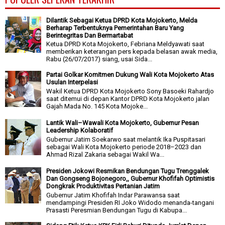
Dilantik Sebagai Ketua DPRD Kota Mojokerto, Melda
Berharap Terbentuknya Pemerintahan Baru Yang
Berintegritas Dan Bermartabat
Ketua DPRD Kota Mojokerto, Febriana Meldyawati saat
memberikan keterangan pers kepada belasan awak media,
Rabu (26/07/2017) siang, usai Sida...
Partai Golkar Komitmen Dukung Wali Kota Mojokerto Atas
Usulan Interpelasi
Wakil Ketua DPRD Kota Mojokerto Sony Basoeki Rahardjo
saat ditemui di depan Kantor DPRD Kota Mojokerto jalan
Gajah Mada No. 145 Kota Mojoke...
Lantik Wali–Wawali Kota Mojokerto, Gubernur Pesan
Leadership Kolaboratif
Gubernur Jatim Soekarwo saat melantik Ika Puspitasari
sebagai Wali Kota Mojokerto periode 2018–2023 dan
Ahmad Rizal Zakaria sebagai Wakil Wa...
Presiden Jokowi Resmikan Bendungan Tugu Trenggalek
Dan Gongseng Bojonegoro,, Gubernur Khofifah Optimistis
Dongkrak Produktivitas Pertanian Jatim
Gubernur Jatim Khofifah Indar Parawansa saat
mendampingi Presiden RI Joko Widodo menanda-tangani
Prasasti Peresmian Bendungan Tugu di Kabupa...