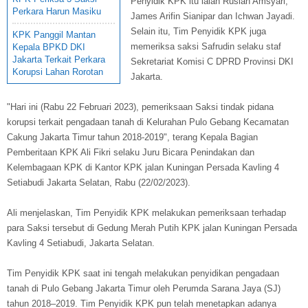
Penyidik KPK itu ialah Ruslan Amsyari,
Perkara Harun Masiku
James Arifin Sianipar dan Ichwan Jayadi.
Selain itu, Tim Penyidik KPK juga
KPK Panggil Mantan
memeriksa saksi Safrudin selaku staf
Kepala BPKD DKI
Jakarta Terkait Perkara
Sekretariat Komisi C DPRD Provinsi DKI
Korupsi Lahan Rorotan
Jakarta.
"Hari ini (Rabu 22 Februari 2023), pemeriksaan Saksi tindak pidana
korupsi terkait pengadaan tanah di Kelurahan Pulo Gebang Kecamatan
Cakung Jakarta Timur tahun 2018-2019", terang Kepala Bagian
Pemberitaan KPK Ali Fikri selaku Juru Bicara Penindakan dan
Kelembagaan KPK di Kantor KPK jalan Kuningan Persada Kavling 4
Setiabudi Jakarta Selatan, Rabu (22/02/2023).
Ali menjelaskan, Tim Penyidik KPK melakukan pemeriksaan terhadap
para Saksi tersebut di Gedung Merah Putih KPK jalan Kuningan Persada
Kavling 4 Setiabudi, Jakarta Selatan.
Tim Penyidik KPK saat ini tengah melakukan penyidikan pengadaan
tanah di Pulo Gebang Jakarta Timur oleh Perumda Sarana Jaya (SJ)
tahun 2018–2019. Tim Penyidik KPK pun telah menetapkan adanya