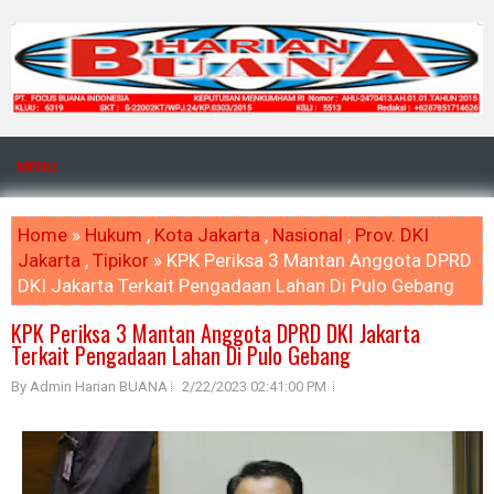
MENU
Home
»
Hukum
,
Kota Jakarta
,
Nasional
,
Prov. DKI
Jakarta
,
Tipikor
» KPK Periksa 3 Mantan Anggota DPRD
DKI Jakarta Terkait Pengadaan Lahan Di Pulo Gebang
KPK Periksa 3 Mantan Anggota DPRD DKI Jakarta
Terkait Pengadaan Lahan Di Pulo Gebang
By Admin Harian BUANA
2/22/2023 02:41:00 PM