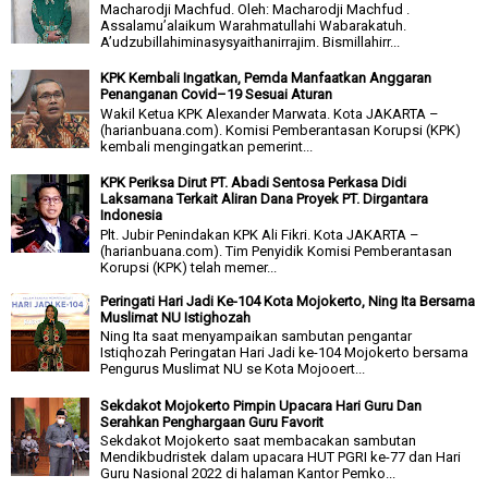
Macharodji Machfud. Oleh: Macharodji Machfud .
Assalamu’alaikum Warahmatullahi Wabarakatuh.
A’udzubillahiminasysyaithanirrajim. Bismillahirr...
KPK Kembali Ingatkan, Pemda Manfaatkan Anggaran
Penanganan Covid–19 Sesuai Aturan
Wakil Ketua KPK Alexander Marwata. Kota JAKARTA –
(harianbuana.com). Komisi Pemberantasan Korupsi (KPK)
kembali mengingatkan pemerint...
KPK Periksa Dirut PT. Abadi Sentosa Perkasa Didi
Laksamana Terkait Aliran Dana Proyek PT. Dirgantara
Indonesia
Plt. Jubir Penindakan KPK Ali Fikri. Kota JAKARTA –
(harianbuana.com). Tim Penyidik Komisi Pemberantasan
Korupsi (KPK) telah memer...
Peringati Hari Jadi Ke-104 Kota Mojokerto, Ning Ita Bersama
Muslimat NU Istighozah
Ning Ita saat menyampaikan sambutan pengantar
Istiqhozah Peringatan Hari Jadi ke-104 Mojokerto bersama
Pengurus Muslimat NU se Kota Mojooert...
Sekdakot Mojokerto Pimpin Upacara Hari Guru Dan
Serahkan Penghargaan Guru Favorit
Sekdakot Mojokerto saat membacakan sambutan
Mendikbudristek dalam upacara HUT PGRI ke-77 dan Hari
Guru Nasional 2022 di halaman Kantor Pemko...