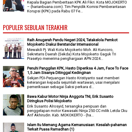
Kepala Bagian Pemberitaan KPK Ali Fikri. Kota MOJOKERTO
– (harianbuana.com). Tim Penyidik Komisi Pemberantasan
Korupsi (KPK) pada Rabu 07 Fe...
POPULER SEBULAN TERAKHIR
Raih Anugerah Pandu Negeri 2024, Tatakelola Pemkot
Mojokerto Diakui Berstandar Internasional
Mewakili Pj. Wali Kota Mojokerto Moh. Ali Kuncoro,
Sekretaris Daerah (Sekda) Kota Mojokerto Gaguk Tri
Prasetyo menerima penghargaan APN 2024...
Penuhi Panggilan KPK, Hasto Diperiksa 4 Jam, Face To Face
1,5 Jam Sisanya Ditinggal Kedinginan
Sekjen PDI-Perjuangan Hasto Kristiyanto saat memberi
keterangan kepada sejumlah wartawan, usai menjalani
pemeriksaan sebagai Saksi perkara d...
Bawa Kabur Motor Ninja Anggota TNI, Erik Susanto
Diringkus Polisi Mojokerto
Erik Susanto Alrosyid, tersangka penipuan dan
penggelapan motor Kawasaki Ninja 250 CC milik Letda Cku
Arif Akhirudin. Kab. MOKOKERTO - (ha...
Islam Itu Memang Agama Kemanusiaan: Kesalah-pahaman
Terkait Puasa Ramadhan (1)