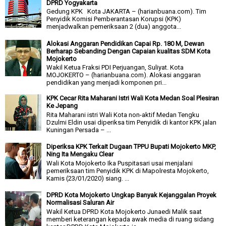
DPRD Yogyakarta
Gedung KPK Kota JAKARTA – (harianbuana.com). Tim
Penyidik Komisi Pemberantasan Korupsi (KPK)
menjadwalkan pemeriksaan 2 (dua) anggota...
Alokasi Anggaran Pendidikan Capai Rp. 180 M, Dewan
Berharap Sebanding Dengan Capaian kualitas SDM Kota
Mojokerto
Wakil Ketua Fraksi PDI Perjuangan, Suliyat. Kota
MOJOKERTO – (harianbuana.com). Alokasi anggaran
pendidikan yang menjadi komponen pri...
KPK Cecar Rita Maharani Istri Wali Kota Medan Soal Plesiran
Ke Jepang
Rita Maharani istri Wali Kota non-aktif Medan Tengku
Dzulmi Eldin usai diperiksa tim Penyidik di kantor KPK jalan
Kuningan Persada – ...
Diperiksa KPK Terkait Dugaan TPPU Bupati Mojokerto MKP,
Ning Ita Mengaku Clear
Wali Kota Mojokerto Ika Puspitasari usai menjalani
pemeriksaan tim Penyidik KPK di Mapolresta Mojokerto,
Kamis (23/01/2020) siang. ...
DPRD Kota Mojokerto Ungkap Banyak Kejanggalan Proyek
Normalisasi Saluran Air
Wakil Ketua DPRD Kota Mojokerto Junaedi Malik saat
memberi keterangan kepada awak media di ruang sidang