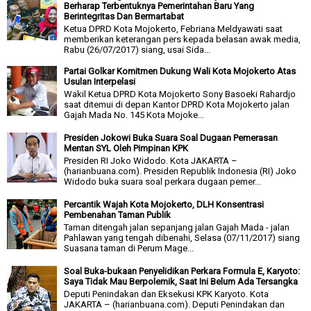
Berharap Terbentuknya Pemerintahan Baru Yang
Berintegritas Dan Bermartabat
Ketua DPRD Kota Mojokerto, Febriana Meldyawati saat
memberikan keterangan pers kepada belasan awak media,
Rabu (26/07/2017) siang, usai Sida...
Partai Golkar Komitmen Dukung Wali Kota Mojokerto Atas
Usulan Interpelasi
Wakil Ketua DPRD Kota Mojokerto Sony Basoeki Rahardjo
saat ditemui di depan Kantor DPRD Kota Mojokerto jalan
Gajah Mada No. 145 Kota Mojoke...
Presiden Jokowi Buka Suara Soal Dugaan Pemerasan
Mentan SYL Oleh Pimpinan KPK
Presiden RI Joko Widodo. Kota JAKARTA –
(harianbuana.com). Presiden Republik Indonesia (RI) Joko
Widodo buka suara soal perkara dugaan pemer...
Percantik Wajah Kota Mojokerto, DLH Konsentrasi
Pembenahan Taman Publik
Taman ditengah jalan sepanjang jalan Gajah Mada - jalan
Pahlawan yang tengah dibenahi, Selasa (07/11/2017) siang
Suasana taman di Perum Mage...
Soal Buka-bukaan Penyelidikan Perkara Formula E, Karyoto:
Saya Tidak Mau Berpolemik, Saat Ini Belum Ada Tersangka
Deputi Penindakan dan Eksekusi KPK Karyoto. Kota
JAKARTA – (harianbuana.com). Deputi Penindakan dan