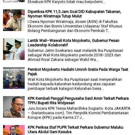
Eksekusi KPK Karyoto tidak mau berpolemi...
Diperiksa KPK 11,5 Jam Soal DID Kabupaten Tabanan,
Nyoman Wiratmaja Tutup Mulut
I Dewa Nyoman Wiratmaja, dosen (ASN) di Fakultas
Ekonomi dan Bisnis Universitas Udayana/ Staf Khusus
Bidang Pembangunan dan Ekonomi Pemkab T...
Lantik Wali–Wawali Kota Mojokerto, Gubernur Pesan
Leadership Kolaboratif
Gubernur Jatim Soekarwo saat melantik Ika Puspitasari
sebagai Wali Kota Mojokerto periode 2018–2023 dan
Ahmad Rizal Zakaria sebagai Wakil Wa...
Pemkot Mojokerto Hadiahi Umroh Gratis Pada Warga Taat
Pajak
Wali Kota Mojokerto Ika Puspitasari saat menyerahkan
hadiah kepada kelurahan kedundung atas capaian
pembayar terbaik kategori Kelurahan besa...
KPK Kembali Panggil Pengusaha Said Amin Terkait Perkara
TPPU Bupati Rita Widyasari
Juru bicara KPK Tessa Mahardhika Sugiarto. Kota JAKARTA
– (harianbuana.com). Tim Penyidik Komisi Pemberantasan
Korupsi (KPK) pada Kamis 27 J...
KPK Periksa Staf PUPR Terkait Perkara Gubernur Maluku
Utara Abdul Gani Kasuba