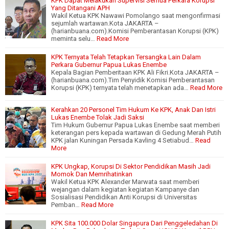
KPK Dapat Melakukan Supervisi Semua Perkara Korupsi
Yang Ditangani APH
Wakil Ketua KPK Nawawi Pomolango saat mengonfirmasi
sejumlah wartawan.Kota JAKARTA –
(harianbuana.com).Komisi Pemberantasan Korupsi (KPK)
meminta selu…
Read More
KPK Ternyata Telah Tetapkan Tersangka Lain Dalam
Perkara Gubernur Papua Lukas Enembe
Kepala Bagian Pemberitaan KPK Ali Fikri.Kota JAKARTA –
(harianbuana.com).Tim Penyidik Komisi Pemberantasan
Korupsi (KPK) ternyata telah menetapkan ada…
Read More
Kerahkan 20 Personel Tim Hukum Ke KPK, Anak Dan Istri
Lukas Enembe Tolak Jadi Saksi
Tim Hukum Gubernur Papua Lukas Enembe saat memberi
keterangan pers kepada wartawan di Gedung Merah Putih
KPK jalan Kuningan Persada Kavling 4 Setiabud…
Read
More
KPK Ungkap, Korupsi Di Sektor Pendidikan Masih Jadi
Momok Dan Memrihatinkan
Wakil Ketua KPK Alexander Marwata saat memberi
wejangan dalam kegiatan kegiatan Kampanye dan
Sosialisasi Pendidikan Anti Korupsi di Universitas
Pemban…
Read More
KPK Sita 100.000 Dolar Singapura Dari Penggeledahan Di