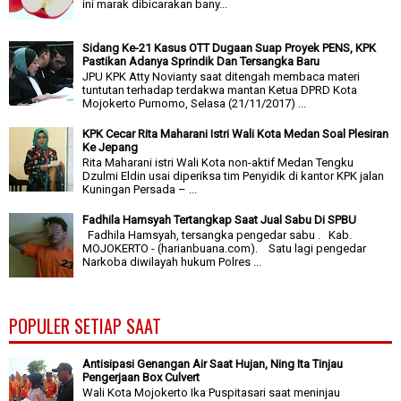
ini marak dibicarakan bany...
Sidang Ke-21 Kasus OTT Dugaan Suap Proyek PENS, KPK
Pastikan Adanya Sprindik Dan Tersangka Baru
JPU KPK Atty Novianty saat ditengah membaca materi
tuntutan terhadap terdakwa mantan Ketua DPRD Kota
Mojokerto Purnomo, Selasa (21/11/2017) ...
KPK Cecar Rita Maharani Istri Wali Kota Medan Soal Plesiran
Ke Jepang
Rita Maharani istri Wali Kota non-aktif Medan Tengku
Dzulmi Eldin usai diperiksa tim Penyidik di kantor KPK jalan
Kuningan Persada – ...
Fadhila Hamsyah Tertangkap Saat Jual Sabu Di SPBU
Fadhila Hamsyah, tersangka pengedar sabu . Kab.
MOJOKERTO - (harianbuana.com). Satu lagi pengedar
Narkoba diwilayah hukum Polres ...
POPULER SETIAP SAAT
Antisipasi Genangan Air Saat Hujan, Ning Ita Tinjau
Pengerjaan Box Culvert
Wali Kota Mojokerto Ika Puspitasari saat meninjau