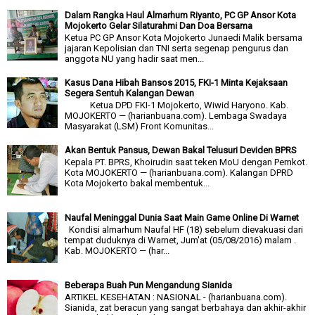
Dalam Rangka Haul Almarhum Riyanto, PC GP Ansor Kota
Mojokerto Gelar Silaturahmi Dan Doa Bersama
Ketua PC GP Ansor Kota Mojokerto Junaedi Malik bersama
jajaran Kepolisian dan TNI serta segenap pengurus dan
anggota NU yang hadir saat men...
Kasus Dana Hibah Bansos 2015, FKI-1 Minta Kejaksaan
Segera Sentuh Kalangan Dewan
Ketua DPD FKI-1 Mojokerto, Wiwid Haryono. Kab.
MOJOKERTO — (harianbuana.com). Lembaga Swadaya
Masyarakat (LSM) Front Komunitas...
Akan Bentuk Pansus, Dewan Bakal Telusuri Deviden BPRS
Kepala PT. BPRS, Khoirudin saat teken MoU dengan Pemkot.
Kota MOJOKERTO — (harianbuana.com). Kalangan DPRD
Kota Mojokerto bakal membentuk...
Naufal Meninggal Dunia Saat Main Game Online Di Warnet
Kondisi almarhum Naufal HF (18) sebelum dievakuasi dari
tempat duduknya di Warnet, Jum'at (05/08/2016) malam .
Kab. MOJOKERTO — (har...
Beberapa Buah Pun Mengandung Sianida
ARTIKEL KESEHATAN : NASIONAL - (harianbuana.com).
Sianida, zat beracun yang sangat berbahaya dan akhir-akhir