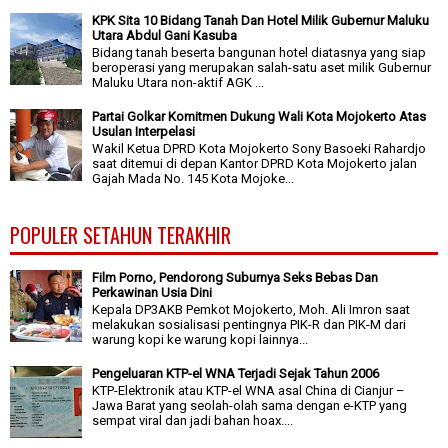
KPK Sita 10 Bidang Tanah Dan Hotel Milik Gubernur Maluku
Utara Abdul Gani Kasuba
Bidang tanah beserta bangunan hotel diatasnya yang siap
beroperasi yang merupakan salah-satu aset milik Gubernur
Maluku Utara non-aktif AGK ...
Partai Golkar Komitmen Dukung Wali Kota Mojokerto Atas
Usulan Interpelasi
Wakil Ketua DPRD Kota Mojokerto Sony Basoeki Rahardjo
saat ditemui di depan Kantor DPRD Kota Mojokerto jalan
Gajah Mada No. 145 Kota Mojoke...
POPULER SETAHUN TERAKHIR
Film Porno, Pendorong Suburnya Seks Bebas Dan
Perkawinan Usia Dini
Kepala DP3AKB Pemkot Mojokerto, Moh. Ali Imron saat
melakukan sosialisasi pentingnya PIK-R dan PIK-M dari
warung kopi ke warung kopi lainnya...
Pengeluaran KTP-el WNA Terjadi Sejak Tahun 2006
KTP-Elektronik atau KTP-el WNA asal China di Cianjur –
Jawa Barat yang seolah-olah sama dengan e-KTP yang
sempat viral dan jadi bahan hoax....