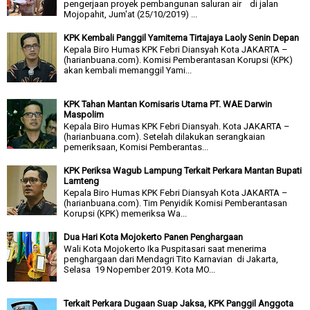
pengerjaan proyek pembangunan saluran air di jalan
Mojopahit, Jum'at (25/10/2019) ...
KPK Kembali Panggil Yamitema Tirtajaya Laoly Senin Depan
Kepala Biro Humas KPK Febri Diansyah Kota JAKARTA –
(harianbuana.com). Komisi Pemberantasan Korupsi (KPK)
akan kembali memanggil Yami...
KPK Tahan Mantan Komisaris Utama PT. WAE Darwin
Maspolim
Kepala Biro Humas KPK Febri Diansyah. Kota JAKARTA –
(harianbuana.com). Setelah dilakukan serangkaian
pemeriksaan, Komisi Pemberantas...
KPK Periksa Wagub Lampung Terkait Perkara Mantan Bupati
Lamteng
Kepala Biro Humas KPK Febri Diansyah Kota JAKARTA –
(harianbuana.com). Tim Penyidik Komisi Pemberantasan
Korupsi (KPK) memeriksa Wa...
Dua Hari Kota Mojokerto Panen Penghargaan
Wali Kota Mojokerto Ika Puspitasari saat menerima
penghargaan dari Mendagri Tito Karnavian di Jakarta,
Selasa 19 Nopember 2019. Kota MO...
Terkait Perkara Dugaan Suap Jaksa, KPK Panggil Anggota