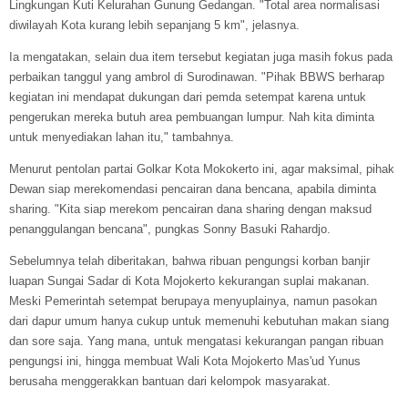
Lingkungan Kuti Kelurahan Gunung Gedangan. "Total area normalisasi
diwilayah Kota kurang lebih sepanjang 5 km", jelasnya.
Ia mengatakan, selain dua item tersebut kegiatan juga masih fokus pada
perbaikan tanggul yang ambrol di Surodinawan. "Pihak BBWS berharap
kegiatan ini mendapat dukungan dari pemda setempat karena untuk
pengerukan mereka butuh area pembuangan lumpur. Nah kita diminta
untuk menyediakan lahan itu," tambahnya.
Menurut pentolan partai Golkar Kota Mokokerto ini, agar maksimal, pihak
Dewan siap merekomendasi pencairan dana bencana, apabila diminta
sharing. "Kita siap merekom pencairan dana sharing dengan maksud
penanggulangan bencana", pungkas Sonny Basuki Rahardjo.
Sebelumnya telah diberitakan, bahwa ribuan pengungsi korban banjir
luapan Sungai Sadar di Kota Mojokerto kekurangan suplai makanan.
Meski Pemerintah setempat berupaya menyuplainya, namun pasokan
dari dapur umum hanya cukup untuk memenuhi kebutuhan makan siang
dan sore saja. Yang mana, untuk mengatasi kekurangan pangan ribuan
pengungsi ini, hingga membuat Wali Kota Mojokerto Mas'ud Yunus
berusaha menggerakkan bantuan dari kelompok masyarakat.