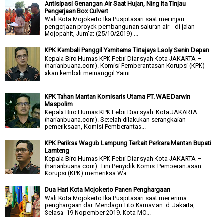
Antisipasi Genangan Air Saat Hujan, Ning Ita Tinjau
Pengerjaan Box Culvert
Wali Kota Mojokerto Ika Puspitasari saat meninjau
pengerjaan proyek pembangunan saluran air di jalan
Mojopahit, Jum'at (25/10/2019) ...
KPK Kembali Panggil Yamitema Tirtajaya Laoly Senin Depan
Kepala Biro Humas KPK Febri Diansyah Kota JAKARTA –
(harianbuana.com). Komisi Pemberantasan Korupsi (KPK)
akan kembali memanggil Yami...
KPK Tahan Mantan Komisaris Utama PT. WAE Darwin
Maspolim
Kepala Biro Humas KPK Febri Diansyah. Kota JAKARTA –
(harianbuana.com). Setelah dilakukan serangkaian
pemeriksaan, Komisi Pemberantas...
KPK Periksa Wagub Lampung Terkait Perkara Mantan Bupati
Lamteng
Kepala Biro Humas KPK Febri Diansyah Kota JAKARTA –
(harianbuana.com). Tim Penyidik Komisi Pemberantasan
Korupsi (KPK) memeriksa Wa...
Dua Hari Kota Mojokerto Panen Penghargaan
Wali Kota Mojokerto Ika Puspitasari saat menerima
penghargaan dari Mendagri Tito Karnavian di Jakarta,
Selasa 19 Nopember 2019. Kota MO...