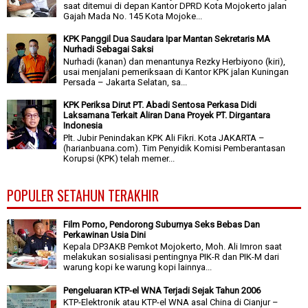
saat ditemui di depan Kantor DPRD Kota Mojokerto jalan
Gajah Mada No. 145 Kota Mojoke...
KPK Panggil Dua Saudara Ipar Mantan Sekretaris MA
Nurhadi Sebagai Saksi
Nurhadi (kanan) dan menantunya Rezky Herbiyono (kiri),
usai menjalani pemeriksaan di Kantor KPK jalan Kuningan
Persada – Jakarta Selatan, sa...
KPK Periksa Dirut PT. Abadi Sentosa Perkasa Didi
Laksamana Terkait Aliran Dana Proyek PT. Dirgantara
Indonesia
Plt. Jubir Penindakan KPK Ali Fikri. Kota JAKARTA –
(harianbuana.com). Tim Penyidik Komisi Pemberantasan
Korupsi (KPK) telah memer...
POPULER SETAHUN TERAKHIR
Film Porno, Pendorong Suburnya Seks Bebas Dan
Perkawinan Usia Dini
Kepala DP3AKB Pemkot Mojokerto, Moh. Ali Imron saat
melakukan sosialisasi pentingnya PIK-R dan PIK-M dari
warung kopi ke warung kopi lainnya...
Pengeluaran KTP-el WNA Terjadi Sejak Tahun 2006
KTP-Elektronik atau KTP-el WNA asal China di Cianjur –