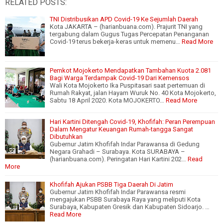
RELATED POSTS:
TNI Distribusikan APD Covid-19 Ke Sejumlah Daerah
Kota JAKARTA – (harianbuana.com). Prajurit TNI yang
tergabung dalam Gugus Tugas Percepatan Penanganan
Covid-19 terus bekerja-keras untuk memenu…
Read More
Pemkot Mojokerto Mendapatkan Tambahan Kuota 2.081
Bagi Warga Terdampak Covid-19 Dari Kemensos
Wali Kota Mojokerto Ika Puspitasari saat pertemuan di
Rumah Rakyat, jalan Hayam Wuruk No. 40 Kota Mojokerto,
Sabtu 18 April 2020. Kota MOJOKERTO…
Read More
Hari Kartini Ditengah Covid-19, Khofifah: Peran Perempuan
Dalam Mengatur Keuangan Rumah-tangga Sangat
Dibutuhkan
Gubernur Jatim Khofifah Indar Parawansa di Gedung
Negara Grahadi – Surabaya. Kota SURABAYA –
(harianbuana.com). Peringatan Hari Kartini 202…
Read
More
Khofifah Ajukan PSBB Tiga Daerah Di Jatim
Gubernur Jatim Khofifah Indar Parawansa resmi
mengajukan PSBB Surabaya Raya yang meliputi Kota
Surabaya, Kabupaten Gresik dan Kabupaten Sidoarjo. …
Read More