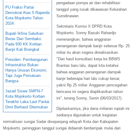
pengadaan pompa air dan rehabilitasi
PU Fraksi Partai
tanggul yang rusak dikawasan Kelurahan
Demokrat Atas 5 Raperda
Surodinawan.
Kota Mojokerto Tahun
2024.
Sekretaris Komisi II DPRD Kota
Mojokerto, Sonny Basuki Rahardjo
Bupati Ikfina Salurkan
Beras Dan Sembako
menerangkan, bahwa anggraran
Pada 930 KK Korban
penanganan dampak banjir sebesar Rp. 25
Banjir Kali Brangkal
miliar itu akan segera direalisasikan.
"Dari hasil konsultasi kerja ke BBWS
Presiden: Pembangunan
Infrastruktur Bukan
Brantas baru lalu, dapat kita ketahui
Hanya Urusan Ekonomi,
bahwa anggaran penanganan dampak
Tapi Juga Persatuan
banjir beberapa hari lalu cukup besar,
Bangsa
yakni Rp 25 miliar. Anggaran pencegahan
Jazad Siswa SMPN-7
bencana ini segera diaplikasikan tahun
Kota Mojokerto Korban
ini", terang Sonny, Senin (06/03/2017).
Terakhir Laka Laut Pantai
Drini Berhasil Ditemukan
Dijelaskannya, jika dana miliaran rupiah ini
sedianya digunakan untuk kegiatan
normalisasi sungai Sadar disepanjang wilayah Kota dan Kabupaten
Mojokerto, peninggian tanggul sungai didaerah berdampak mulai dari