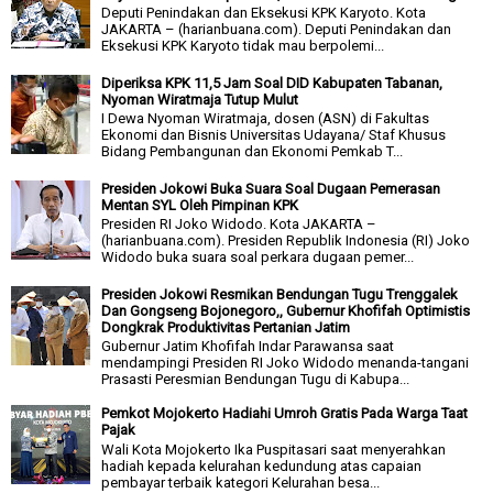
Deputi Penindakan dan Eksekusi KPK Karyoto. Kota
JAKARTA – (harianbuana.com). Deputi Penindakan dan
Eksekusi KPK Karyoto tidak mau berpolemi...
Diperiksa KPK 11,5 Jam Soal DID Kabupaten Tabanan,
Nyoman Wiratmaja Tutup Mulut
I Dewa Nyoman Wiratmaja, dosen (ASN) di Fakultas
Ekonomi dan Bisnis Universitas Udayana/ Staf Khusus
Bidang Pembangunan dan Ekonomi Pemkab T...
Presiden Jokowi Buka Suara Soal Dugaan Pemerasan
Mentan SYL Oleh Pimpinan KPK
Presiden RI Joko Widodo. Kota JAKARTA –
(harianbuana.com). Presiden Republik Indonesia (RI) Joko
Widodo buka suara soal perkara dugaan pemer...
Presiden Jokowi Resmikan Bendungan Tugu Trenggalek
Dan Gongseng Bojonegoro,, Gubernur Khofifah Optimistis
Dongkrak Produktivitas Pertanian Jatim
Gubernur Jatim Khofifah Indar Parawansa saat
mendampingi Presiden RI Joko Widodo menanda-tangani
Prasasti Peresmian Bendungan Tugu di Kabupa...
Pemkot Mojokerto Hadiahi Umroh Gratis Pada Warga Taat
Pajak
Wali Kota Mojokerto Ika Puspitasari saat menyerahkan
hadiah kepada kelurahan kedundung atas capaian
pembayar terbaik kategori Kelurahan besa...