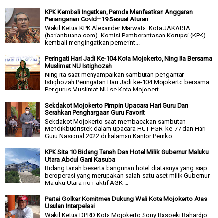
KPK Kembali Ingatkan, Pemda Manfaatkan Anggaran
Penanganan Covid–19 Sesuai Aturan
Wakil Ketua KPK Alexander Marwata. Kota JAKARTA –
(harianbuana.com). Komisi Pemberantasan Korupsi (KPK)
kembali mengingatkan pemerint...
Peringati Hari Jadi Ke-104 Kota Mojokerto, Ning Ita Bersama
Muslimat NU Istighozah
Ning Ita saat menyampaikan sambutan pengantar
Istiqhozah Peringatan Hari Jadi ke-104 Mojokerto bersama
Pengurus Muslimat NU se Kota Mojooert...
Sekdakot Mojokerto Pimpin Upacara Hari Guru Dan
Serahkan Penghargaan Guru Favorit
Sekdakot Mojokerto saat membacakan sambutan
Mendikbudristek dalam upacara HUT PGRI ke-77 dan Hari
Guru Nasional 2022 di halaman Kantor Pemko...
KPK Sita 10 Bidang Tanah Dan Hotel Milik Gubernur Maluku
Utara Abdul Gani Kasuba
Bidang tanah beserta bangunan hotel diatasnya yang siap
beroperasi yang merupakan salah-satu aset milik Gubernur
Maluku Utara non-aktif AGK ...
Partai Golkar Komitmen Dukung Wali Kota Mojokerto Atas
Usulan Interpelasi
Wakil Ketua DPRD Kota Mojokerto Sony Basoeki Rahardjo