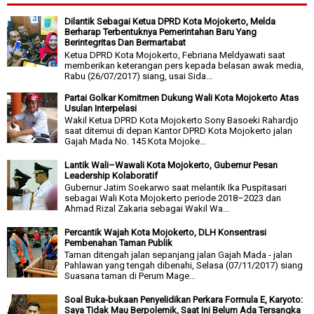
Dilantik Sebagai Ketua DPRD Kota Mojokerto, Melda
Berharap Terbentuknya Pemerintahan Baru Yang
Berintegritas Dan Bermartabat
Ketua DPRD Kota Mojokerto, Febriana Meldyawati saat
memberikan keterangan pers kepada belasan awak media,
Rabu (26/07/2017) siang, usai Sida...
Partai Golkar Komitmen Dukung Wali Kota Mojokerto Atas
Usulan Interpelasi
Wakil Ketua DPRD Kota Mojokerto Sony Basoeki Rahardjo
saat ditemui di depan Kantor DPRD Kota Mojokerto jalan
Gajah Mada No. 145 Kota Mojoke...
Lantik Wali–Wawali Kota Mojokerto, Gubernur Pesan
Leadership Kolaboratif
Gubernur Jatim Soekarwo saat melantik Ika Puspitasari
sebagai Wali Kota Mojokerto periode 2018–2023 dan
Ahmad Rizal Zakaria sebagai Wakil Wa...
Percantik Wajah Kota Mojokerto, DLH Konsentrasi
Pembenahan Taman Publik
Taman ditengah jalan sepanjang jalan Gajah Mada - jalan
Pahlawan yang tengah dibenahi, Selasa (07/11/2017) siang
Suasana taman di Perum Mage...
Soal Buka-bukaan Penyelidikan Perkara Formula E, Karyoto:
Saya Tidak Mau Berpolemik, Saat Ini Belum Ada Tersangka