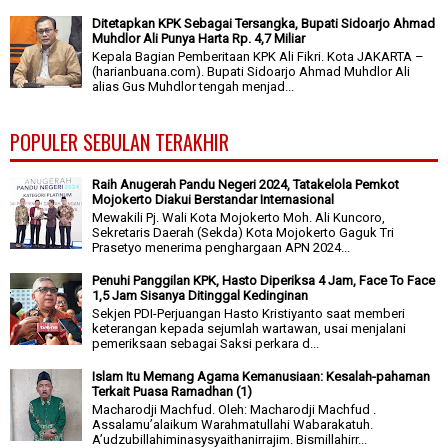
Ditetapkan KPK Sebagai Tersangka, Bupati Sidoarjo Ahmad
Muhdlor Ali Punya Harta Rp. 4,7 Miliar
Kepala Bagian Pemberitaan KPK Ali Fikri. Kota JAKARTA –
(harianbuana.com). Bupati Sidoarjo Ahmad Muhdlor Ali
alias Gus Muhdlor tengah menjad...
POPULER SEBULAN TERAKHIR
Raih Anugerah Pandu Negeri 2024, Tatakelola Pemkot
Mojokerto Diakui Berstandar Internasional
Mewakili Pj. Wali Kota Mojokerto Moh. Ali Kuncoro,
Sekretaris Daerah (Sekda) Kota Mojokerto Gaguk Tri
Prasetyo menerima penghargaan APN 2024...
Penuhi Panggilan KPK, Hasto Diperiksa 4 Jam, Face To Face
1,5 Jam Sisanya Ditinggal Kedinginan
Sekjen PDI-Perjuangan Hasto Kristiyanto saat memberi
keterangan kepada sejumlah wartawan, usai menjalani
pemeriksaan sebagai Saksi perkara d...
Islam Itu Memang Agama Kemanusiaan: Kesalah-pahaman
Terkait Puasa Ramadhan (1)
Macharodji Machfud. Oleh: Macharodji Machfud .
Assalamu’alaikum Warahmatullahi Wabarakatuh.
A’udzubillahiminasysyaithanirrajim. Bismillahirr...