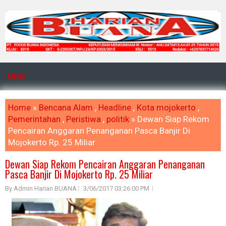
MENU
Home
»
Bencana Alam
,
Headline
,
Kota mojokerto
,
Pemerintahan
,
Peristiwa
,
politik
» Dewan Siap Rekom
Pencairan Anggaran Penanganan Pasca Banjir Di
Mojokerto Rp. 25 Miliar
Dewan Siap Rekom Pencairan Anggaran Penanganan
Pasca Banjir Di Mojokerto Rp. 25 Miliar
By Admin Harian BUANA
3/06/2017 03:26:00 PM