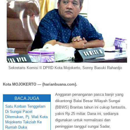
Sekretaris Komisi II DPRD Kota Mojokerto, Sonny Basuki Rahardjo
Kota MO
JOKERTO — (harianbuana.com).
Anggaran penanganan pasca banjir yang
BACA JUGA
dikantongi Balai Besar Wilayah Sungai
Satu Korban Tenggelam
(BBWS) Brantas tahun ini cukup fantastis,
Di Sungai Pacet
yakni Rp 25 miliar. Dana ini, sedianya
Ditemukan, Pj. Wali Kota
digunakan untuk normalisasi dan
Mojokerto Takziah Ke
peninggian tanggul sungai Sadar,
Rumah Duka