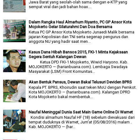
Jawa Barat yang seolah-olah sama dengan e-KTP yang
sempat viral dan jadi bahan hoax....
Dalam Rangka Haul Almarhum Riyanto, PC GP Ansor Kota
Mojokerto Gelar Silaturahmi Dan Doa Bersama
Ketua PC GP Ansor Kota Mojokerto Junaedi Malik bersama
jajaran Kepolisian dan TNI serta segenap pengurus dan
anggota NU yang hadir saat men...
Kasus Dana Hibah Bansos 2015, FKI-1 Minta Kejaksaan
Segera Sentuh Kalangan Dewan
Ketua DPD FKI-1 Mojokerto, Wiwid Haryono. Kab.
MOJOKERTO — (harianbuana.com). Lembaga Swadaya
Masyarakat (LSM) Front Komunitas...
Akan Bentuk Pansus, Dewan Bakal Telusuri Deviden BPRS
Kepala PT. BPRS, Khoirudin saat teken MoU dengan Pemkot.
Kota MOJOKERTO — (harianbuana.com). Kalangan DPRD
Kota Mojokerto bakal membentuk...
Naufal Meninggal Dunia Saat Main Game Online Di Warnet
Kondisi almarhum Naufal HF (18) sebelum dievakuasi dari
tempat duduknya di Warnet, Jum'at (05/08/2016) malam .
Kab. MOJOKERTO — (har...