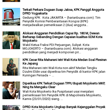
Terkait Perkara Dugaan Suap Jaksa, KPK Panggil Anggota
DPRD Yogyakarta
Gedung KPK Kota JAKARTA – (harianbuana.com). Tim
Penyidik Komisi Pemberantasan Korupsi (KPK)
menjadwalkan pemeriksaan 2 (dua) anggota...
Alokasi Anggaran Pendidikan Capai Rp. 180 M, Dewan
Berharap Sebanding Dengan Capaian kualitas SDM Kota
Mojokerto
Wakil Ketua Fraksi PDI Perjuangan, Suliyat. Kota
MOJOKERTO – (harianbuana.com). Alokasi anggaran
pendidikan yang menjadi komponen pri...
KPK Cecar Rita Maharani Istri Wali Kota Medan Soal Plesiran
Ke Jepang
Rita Maharani istri Wali Kota non-aktif Medan Tengku
Dzulmi Eldin usai diperiksa tim Penyidik di kantor KPK jalan
Kuningan Persada – ...
Diperiksa KPK Terkait Dugaan TPPU Bupati Mojokerto MKP,
Ning Ita Mengaku Clear
Wali Kota Mojokerto Ika Puspitasari usai menjalani
pemeriksaan tim Penyidik KPK di Mapolresta Mojokerto,
Kamis (23/01/2020) siang. ...
DPRD Kota Mojokerto Ungkap Banyak Kejanggalan Proyek