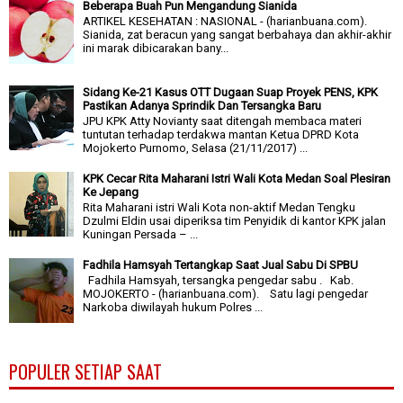
Beberapa Buah Pun Mengandung Sianida
ARTIKEL KESEHATAN : NASIONAL - (harianbuana.com).
Sianida, zat beracun yang sangat berbahaya dan akhir-akhir
ini marak dibicarakan bany...
Sidang Ke-21 Kasus OTT Dugaan Suap Proyek PENS, KPK
Pastikan Adanya Sprindik Dan Tersangka Baru
JPU KPK Atty Novianty saat ditengah membaca materi
tuntutan terhadap terdakwa mantan Ketua DPRD Kota
Mojokerto Purnomo, Selasa (21/11/2017) ...
KPK Cecar Rita Maharani Istri Wali Kota Medan Soal Plesiran
Ke Jepang
Rita Maharani istri Wali Kota non-aktif Medan Tengku
Dzulmi Eldin usai diperiksa tim Penyidik di kantor KPK jalan
Kuningan Persada – ...
Fadhila Hamsyah Tertangkap Saat Jual Sabu Di SPBU
Fadhila Hamsyah, tersangka pengedar sabu . Kab.
MOJOKERTO - (harianbuana.com). Satu lagi pengedar
Narkoba diwilayah hukum Polres ...
POPULER SETIAP SAAT