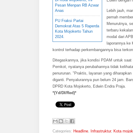
Edwin dengan n
Pesan Menpan RB Azwar
Anas
Lebih jauh, man
pernah member
PU Fraksi Partai
Menurutnya, se
Demokrat Atas 5 Raperda
terbaru kekala
Kota Mojokerto Tahun
2024.
modal dari APB
laporannya ke 
kontrol terhadap perkembangannya bisa terkont
Ditegaskannya, jika kondisi PDAM untuk saat i
Pemkot, nyatanya perubahannya tidak kelihata
penurunan. "Praktis, layanan yang diharapkan
diganti. Penyalurannya pun belum 24 jam. Ban
DPRD Kota Mojokerto, Edwin Endra Praja.
*(Yd/DI/Red)*
Categories:
Headline
,
Infrastruktur
,
Kota mojok