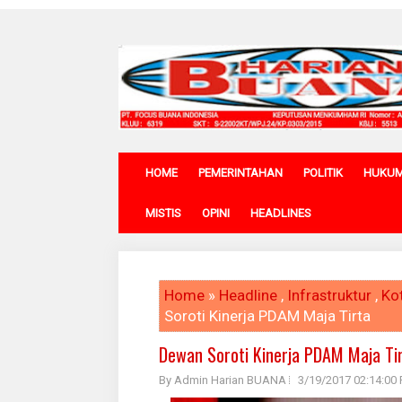
HOME
PEMERINTAHAN
POLITIK
HUKU
MISTIS
OPINI
HEADLINES
Home
»
Headline
,
Infrastruktur
,
Ko
Soroti Kinerja PDAM Maja Tirta
Dewan Soroti Kinerja PDAM Maja Ti
By Admin Harian BUANA
3/19/2017 02:14:00