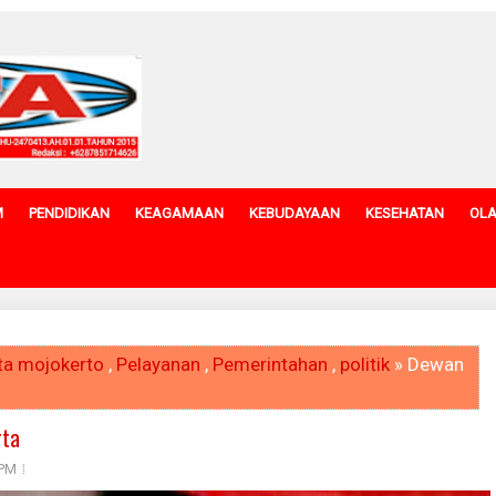
M
PENDIDIKAN
KEAGAMAAN
KEBUDAYAAN
KESEHATAN
OL
ta mojokerto
,
Pelayanan
,
Pemerintahan
,
politik
» Dewan
rta
 PM