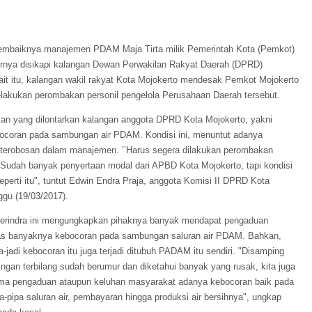
embaiknya manajemen PDAM Maja Tirta milik Pemerintah Kota (Pemkot)
irnya disikapi kalangan Dewan Perwakilan Rakyat Daerah (DPRD)
ait itu, kalangan wakil rakyat Kota Mojokerto mendesak Pemkot Mojokerto
lakukan perombakan personil pengelola Perusahaan Daerah tersebut.
san yang dilontarkan kalangan anggota DPRD Kota Mojokerto, yakni
ocoran pada sambungan air PDAM. Kondisi ini, menuntut adanya
terobosan dalam manajemen. ’’Harus segera dilakukan perombakan
udah banyak penyertaan modal dari APBD Kota Mojokerto, tapi kondisi
erti itu", tuntut Edwin Endra Praja, anggota Komisi II DPRD Kota
ggu (19/03/2017).
i Gerindra ini mengungkapkan pihaknya banyak mendapat pengaduan
as banyaknya kebocoran pada sambungan saluran air PDAM. Bahkan,
a-jadi kebocoran itu juga terjadi ditubuh PADAM itu sendiri. "Disamping
ringan terbilang sudah berumur dan diketahui banyak yang rusak, kita juga
ma pengaduan ataupun keluhan masyarakat adanya kebocoran baik pada
-pipa saluran air, pembayaran hingga produksi air bersihnya", ungkap