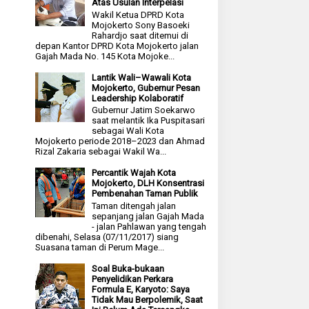
Atas Usulan Interpelasi
Wakil Ketua DPRD Kota
Mojokerto Sony Basoeki
Rahardjo saat ditemui di
depan Kantor DPRD Kota Mojokerto jalan
Gajah Mada No. 145 Kota Mojoke...
Lantik Wali–Wawali Kota
Mojokerto, Gubernur Pesan
Leadership Kolaboratif
Gubernur Jatim Soekarwo
saat melantik Ika Puspitasari
sebagai Wali Kota
Mojokerto periode 2018–2023 dan Ahmad
Rizal Zakaria sebagai Wakil Wa...
Percantik Wajah Kota
Mojokerto, DLH Konsentrasi
Pembenahan Taman Publik
Taman ditengah jalan
sepanjang jalan Gajah Mada
- jalan Pahlawan yang tengah
dibenahi, Selasa (07/11/2017) siang
Suasana taman di Perum Mage...
Soal Buka-bukaan
Penyelidikan Perkara
Formula E, Karyoto: Saya
Tidak Mau Berpolemik, Saat