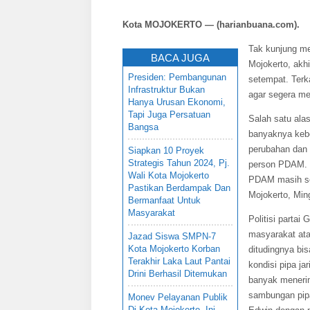
Kota MOJOKERTO — (harianbuana.com).
Tak kunjung m
BACA JUGA
Mojokerto, akh
Presiden: Pembangunan
setempat. Terk
Infrastruktur Bukan
agar segera me
Hanya Urusan Ekonomi,
Tapi Juga Persatuan
Salah satu ala
Bangsa
banyaknya keb
perubahan dan 
Siapkan 10 Proyek
Strategis Tahun 2024, Pj.
person PDAM. S
Wali Kota Mojokerto
PDAM masih sep
Pastikan Berdampak Dan
Mojokerto, Min
Bermanfaat Untuk
Masyarakat
Politisi parta
masyarakat at
Jazad Siswa SMPN-7
Kota Mojokerto Korban
ditudingnya bis
Terakhir Laka Laut Pantai
kondisi pipa ja
Drini Berhasil Ditemukan
banyak meneri
sambungan pipa
Monev Pelayanan Publik
Di Kota Mojokerto, Ini