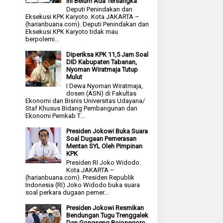
Ini Belum Ada Tersangka
Deputi Penindakan dan
Eksekusi KPK Karyoto. Kota JAKARTA –
(harianbuana.com). Deputi Penindakan dan
Eksekusi KPK Karyoto tidak mau
berpolemi...
Diperiksa KPK 11,5 Jam Soal
DID Kabupaten Tabanan,
Nyoman Wiratmaja Tutup
Mulut
I Dewa Nyoman Wiratmaja,
dosen (ASN) di Fakultas
Ekonomi dan Bisnis Universitas Udayana/
Staf Khusus Bidang Pembangunan dan
Ekonomi Pemkab T...
Presiden Jokowi Buka Suara
Soal Dugaan Pemerasan
Mentan SYL Oleh Pimpinan
KPK
Presiden RI Joko Widodo.
Kota JAKARTA –
(harianbuana.com). Presiden Republik
Indonesia (RI) Joko Widodo buka suara
soal perkara dugaan pemer...
Presiden Jokowi Resmikan
Bendungan Tugu Trenggalek
Dan Gongseng Bojonegoro,,