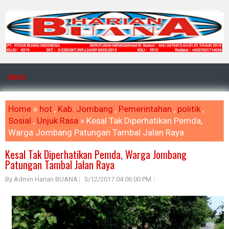
MENU
Home
»
hot
,
Kab. Jombang
,
Pemerintahan
,
politik
,
Sosial
,
Unjuk Rasa
» Kesal Tak Diperhatikan Pemda,
Warga Jombang Patungan Tambal Jalan Raya
Kesal Tak Diperhatikan Pemda, Warga Jombang
Patungan Tambal Jalan Raya
By Admin Harian BUANA
3/12/2017 04:06:00 PM