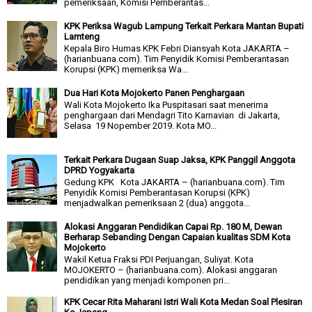
pemeriksaan, Komisi Pemberantas...
KPK Periksa Wagub Lampung Terkait Perkara Mantan Bupati
Lamteng
Kepala Biro Humas KPK Febri Diansyah Kota JAKARTA –
(harianbuana.com). Tim Penyidik Komisi Pemberantasan
Korupsi (KPK) memeriksa Wa...
Dua Hari Kota Mojokerto Panen Penghargaan
Wali Kota Mojokerto Ika Puspitasari saat menerima
penghargaan dari Mendagri Tito Karnavian di Jakarta,
Selasa 19 Nopember 2019. Kota MO...
Terkait Perkara Dugaan Suap Jaksa, KPK Panggil Anggota
DPRD Yogyakarta
Gedung KPK Kota JAKARTA – (harianbuana.com). Tim
Penyidik Komisi Pemberantasan Korupsi (KPK)
menjadwalkan pemeriksaan 2 (dua) anggota...
Alokasi Anggaran Pendidikan Capai Rp. 180 M, Dewan
Berharap Sebanding Dengan Capaian kualitas SDM Kota
Mojokerto
Wakil Ketua Fraksi PDI Perjuangan, Suliyat. Kota
MOJOKERTO – (harianbuana.com). Alokasi anggaran
pendidikan yang menjadi komponen pri...
KPK Cecar Rita Maharani Istri Wali Kota Medan Soal Plesiran