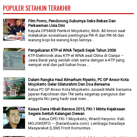
POPULER SETAHUN TERAKHIR
Film Porno, Pendorong Suburnya Seks Bebas Dan
Perkawinan Usia Dini
Kepala DP3AKB Pemkot Mojokerto, Moh. Ali Imron saat
melakukan sosialisasi pentingnya PIK-R dan PIK-M dari
warung kopi ke warung kopi lainnya...
Pengeluaran KTP-el WNA Terjadi Sejak Tahun 2006
KTP-Elektronik atau KTP-el WNA asal China di Cianjur –
Jawa Barat yang seolah-olah sama dengan e-KTP yang
sempat viral dan jadi bahan hoax....
Dalam Rangka Haul Almarhum Riyanto, PC GP Ansor Kota
Mojokerto Gelar Silaturahmi Dan Doa Bersama
Ketua PC GP Ansor Kota Mojokerto Junaedi Malik bersama
jajaran Kepolisian dan TNI serta segenap pengurus dan
anggota NU yang hadir saat men...
Kasus Dana Hibah Bansos 2015, FKI-1 Minta Kejaksaan
Segera Sentuh Kalangan Dewan
Ketua DPD FKI-1 Mojokerto, Wiwid Haryono. Kab.
MOJOKERTO — (harianbuana.com). Lembaga Swadaya
Masyarakat (LSM) Front Komunitas...