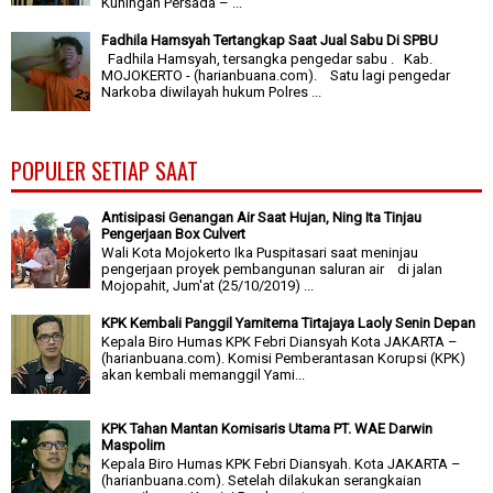
Kuningan Persada – ...
Fadhila Hamsyah Tertangkap Saat Jual Sabu Di SPBU
Fadhila Hamsyah, tersangka pengedar sabu . Kab.
MOJOKERTO - (harianbuana.com). Satu lagi pengedar
Narkoba diwilayah hukum Polres ...
POPULER SETIAP SAAT
Antisipasi Genangan Air Saat Hujan, Ning Ita Tinjau
Pengerjaan Box Culvert
Wali Kota Mojokerto Ika Puspitasari saat meninjau
pengerjaan proyek pembangunan saluran air di jalan
Mojopahit, Jum'at (25/10/2019) ...
KPK Kembali Panggil Yamitema Tirtajaya Laoly Senin Depan
Kepala Biro Humas KPK Febri Diansyah Kota JAKARTA –
(harianbuana.com). Komisi Pemberantasan Korupsi (KPK)
akan kembali memanggil Yami...
KPK Tahan Mantan Komisaris Utama PT. WAE Darwin
Maspolim
Kepala Biro Humas KPK Febri Diansyah. Kota JAKARTA –
(harianbuana.com). Setelah dilakukan serangkaian