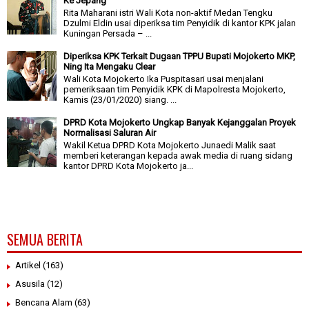
Ke Jepang
Rita Maharani istri Wali Kota non-aktif Medan Tengku
Dzulmi Eldin usai diperiksa tim Penyidik di kantor KPK jalan
Kuningan Persada – ...
Diperiksa KPK Terkait Dugaan TPPU Bupati Mojokerto MKP,
Ning Ita Mengaku Clear
Wali Kota Mojokerto Ika Puspitasari usai menjalani
pemeriksaan tim Penyidik KPK di Mapolresta Mojokerto,
Kamis (23/01/2020) siang. ...
DPRD Kota Mojokerto Ungkap Banyak Kejanggalan Proyek
Normalisasi Saluran Air
Wakil Ketua DPRD Kota Mojokerto Junaedi Malik saat
memberi keterangan kepada awak media di ruang sidang
kantor DPRD Kota Mojokerto ja...
SEMUA BERITA
Artikel
(163)
Asusila
(12)
Bencana Alam
(63)