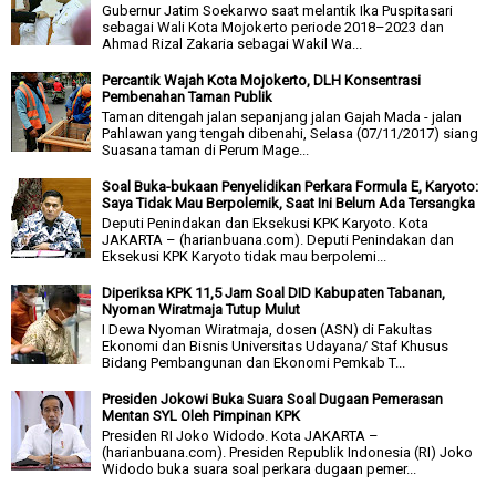
Gubernur Jatim Soekarwo saat melantik Ika Puspitasari
sebagai Wali Kota Mojokerto periode 2018–2023 dan
Ahmad Rizal Zakaria sebagai Wakil Wa...
Percantik Wajah Kota Mojokerto, DLH Konsentrasi
Pembenahan Taman Publik
Taman ditengah jalan sepanjang jalan Gajah Mada - jalan
Pahlawan yang tengah dibenahi, Selasa (07/11/2017) siang
Suasana taman di Perum Mage...
Soal Buka-bukaan Penyelidikan Perkara Formula E, Karyoto:
Saya Tidak Mau Berpolemik, Saat Ini Belum Ada Tersangka
Deputi Penindakan dan Eksekusi KPK Karyoto. Kota
JAKARTA – (harianbuana.com). Deputi Penindakan dan
Eksekusi KPK Karyoto tidak mau berpolemi...
Diperiksa KPK 11,5 Jam Soal DID Kabupaten Tabanan,
Nyoman Wiratmaja Tutup Mulut
I Dewa Nyoman Wiratmaja, dosen (ASN) di Fakultas
Ekonomi dan Bisnis Universitas Udayana/ Staf Khusus
Bidang Pembangunan dan Ekonomi Pemkab T...
Presiden Jokowi Buka Suara Soal Dugaan Pemerasan
Mentan SYL Oleh Pimpinan KPK
Presiden RI Joko Widodo. Kota JAKARTA –
(harianbuana.com). Presiden Republik Indonesia (RI) Joko
Widodo buka suara soal perkara dugaan pemer...