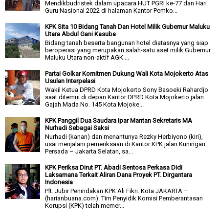
Mendikbudristek dalam upacara HUT PGRI ke-77 dan Hari
Guru Nasional 2022 di halaman Kantor Pemko...
KPK Sita 10 Bidang Tanah Dan Hotel Milik Gubernur Maluku
Utara Abdul Gani Kasuba
Bidang tanah beserta bangunan hotel diatasnya yang siap
beroperasi yang merupakan salah-satu aset milik Gubernur
Maluku Utara non-aktif AGK ...
Partai Golkar Komitmen Dukung Wali Kota Mojokerto Atas
Usulan Interpelasi
Wakil Ketua DPRD Kota Mojokerto Sony Basoeki Rahardjo
saat ditemui di depan Kantor DPRD Kota Mojokerto jalan
Gajah Mada No. 145 Kota Mojoke...
KPK Panggil Dua Saudara Ipar Mantan Sekretaris MA
Nurhadi Sebagai Saksi
Nurhadi (kanan) dan menantunya Rezky Herbiyono (kiri),
usai menjalani pemeriksaan di Kantor KPK jalan Kuningan
Persada – Jakarta Selatan, sa...
KPK Periksa Dirut PT. Abadi Sentosa Perkasa Didi
Laksamana Terkait Aliran Dana Proyek PT. Dirgantara
Indonesia
Plt. Jubir Penindakan KPK Ali Fikri. Kota JAKARTA –
(harianbuana.com). Tim Penyidik Komisi Pemberantasan
Korupsi (KPK) telah memer...