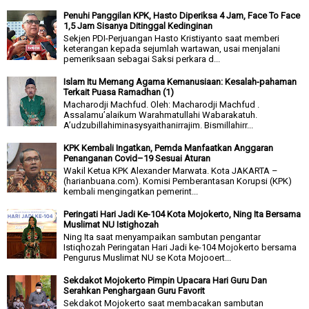
Penuhi Panggilan KPK, Hasto Diperiksa 4 Jam, Face To Face
1,5 Jam Sisanya Ditinggal Kedinginan
Sekjen PDI-Perjuangan Hasto Kristiyanto saat memberi
keterangan kepada sejumlah wartawan, usai menjalani
pemeriksaan sebagai Saksi perkara d...
Islam Itu Memang Agama Kemanusiaan: Kesalah-pahaman
Terkait Puasa Ramadhan (1)
Macharodji Machfud. Oleh: Macharodji Machfud .
Assalamu’alaikum Warahmatullahi Wabarakatuh.
A’udzubillahiminasysyaithanirrajim. Bismillahirr...
KPK Kembali Ingatkan, Pemda Manfaatkan Anggaran
Penanganan Covid–19 Sesuai Aturan
Wakil Ketua KPK Alexander Marwata. Kota JAKARTA –
(harianbuana.com). Komisi Pemberantasan Korupsi (KPK)
kembali mengingatkan pemerint...
Peringati Hari Jadi Ke-104 Kota Mojokerto, Ning Ita Bersama
Muslimat NU Istighozah
Ning Ita saat menyampaikan sambutan pengantar
Istiqhozah Peringatan Hari Jadi ke-104 Mojokerto bersama
Pengurus Muslimat NU se Kota Mojooert...
Sekdakot Mojokerto Pimpin Upacara Hari Guru Dan
Serahkan Penghargaan Guru Favorit
Sekdakot Mojokerto saat membacakan sambutan