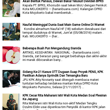
Akan Bentuk Pansus, Dewan Bakal Telusuri Deviden BPRS
Kepala PT. BPRS, Khoirudin saat teken MoU dengan Pemkot.
Kota MOJOKERTO — (harianbuana.com). Kalangan DPRD
Kota Mojokerto bakal membentuk...
Naufal Meninggal Dunia Saat Main Game Online Di Warnet
Kondisi almarhum Naufal HF (18) sebelum dievakuasi dari
tempat duduknya di Warnet, Jum'at (05/08/2016) malam .
Kab. MOJOKERTO — (har...
Beberapa Buah Pun Mengandung Sianida
ARTIKEL KESEHATAN : NASIONAL - (harianbuana.com).
Sianida, zat beracun yang sangat berbahaya dan akhir-akhir
ini marak dibicarakan bany...
Sidang Ke-21 Kasus OTT Dugaan Suap Proyek PENS, KPK
Pastikan Adanya Sprindik Dan Tersangka Baru
JPU KPK Atty Novianty saat ditengah membaca materi
tuntutan terhadap terdakwa mantan Ketua DPRD Kota
Mojokerto Purnomo, Selasa (21/11/2017) ...
KPK Cecar Rita Maharani Istri Wali Kota Medan Soal Plesiran
Ke Jepang
Rita Maharani istri Wali Kota non-aktif Medan Tengku
Dzulmi Eldin usai diperiksa tim Penyidik di kantor KPK jalan