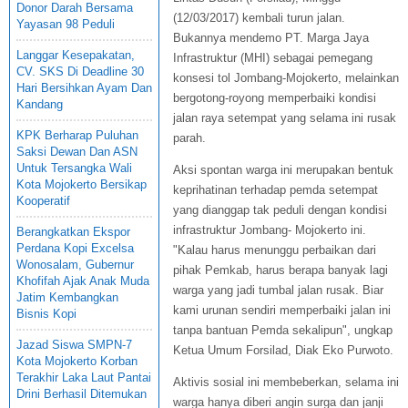
Donor Darah Bersama
(12/03/2017) kembali turun jalan.
Yayasan 98 Peduli
Bukannya mendemo PT. Marga Jaya
Langgar Kesepakatan,
Infrastruktur (MHI) sebagai pemegang
CV. SKS Di Deadline 30
konsesi tol Jombang-Mojokerto, melainkan
Hari Bersihkan Ayam Dan
bergotong-royong memperbaiki kondisi
Kandang
jalan raya setempat yang selama ini rusak
KPK Berharap Puluhan
parah.
Saksi Dewan Dan ASN
Untuk Tersangka Wali
Aksi spontan warga ini merupakan bentuk
Kota Mojokerto Bersikap
keprihatinan terhadap pemda setempat
Kooperatif
yang dianggap tak peduli dengan kondisi
infrastruktur Jombang- Mojokerto ini.
Berangkatkan Ekspor
Perdana Kopi Excelsa
"Kalau harus menunggu perbaikan dari
Wonosalam, Gubernur
pihak Pemkab, harus berapa banyak lagi
Khofifah Ajak Anak Muda
warga yang jadi tumbal jalan rusak. Biar
Jatim Kembangkan
kami urunan sendiri memperbaiki jalan ini
Bisnis Kopi
tanpa bantuan Pemda sekalipun", ungkap
Jazad Siswa SMPN-7
Ketua Umum Forsilad, Diak Eko Purwoto.
Kota Mojokerto Korban
Terakhir Laka Laut Pantai
Aktivis sosial ini membeberkan, selama ini
Drini Berhasil Ditemukan
warga hanya diberi angin surga dan janji