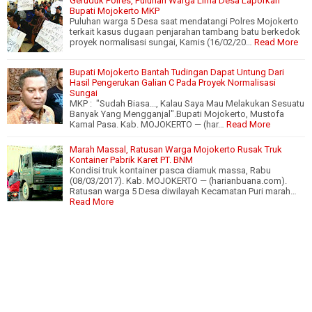
Geruduk Polres, Puluhan Warga Lima Desa Laporkan
Bupati Mojokerto MKP
Puluhan warga 5 Desa saat mendatangi Polres Mojokerto
terkait kasus dugaan penjarahan tambang batu berkedok
proyek normalisasi sungai, Kamis (16/02/20…
Read More
Bupati Mojokerto Bantah Tudingan Dapat Untung Dari
Hasil Pengerukan Galian C Pada Proyek Normalisasi
Sungai
MKP : "Sudah Biasa..., Kalau Saya Mau Melakukan Sesuatu
Banyak Yang Mengganjal".Bupati Mojokerto, Mustofa
Kamal Pasa. Kab. MOJOKERTO — (har…
Read More
Marah Massal, Ratusan Warga Mojokerto Rusak Truk
Kontainer Pabrik Karet PT. BNM
Kondisi truk kontainer pasca diamuk massa, Rabu
(08/03/2017). Kab. MOJOKERTO — (harianbuana.com).
Ratusan warga 5 Desa diwilayah Kecamatan Puri marah…
Read More