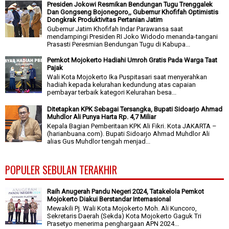
Presiden Jokowi Resmikan Bendungan Tugu Trenggalek
Dan Gongseng Bojonegoro,, Gubernur Khofifah Optimistis
Dongkrak Produktivitas Pertanian Jatim
Gubernur Jatim Khofifah Indar Parawansa saat
mendampingi Presiden RI Joko Widodo menanda-tangani
Prasasti Peresmian Bendungan Tugu di Kabupa...
Pemkot Mojokerto Hadiahi Umroh Gratis Pada Warga Taat
Pajak
Wali Kota Mojokerto Ika Puspitasari saat menyerahkan
hadiah kepada kelurahan kedundung atas capaian
pembayar terbaik kategori Kelurahan besa...
Ditetapkan KPK Sebagai Tersangka, Bupati Sidoarjo Ahmad
Muhdlor Ali Punya Harta Rp. 4,7 Miliar
Kepala Bagian Pemberitaan KPK Ali Fikri. Kota JAKARTA –
(harianbuana.com). Bupati Sidoarjo Ahmad Muhdlor Ali
alias Gus Muhdlor tengah menjad...
POPULER SEBULAN TERAKHIR
Raih Anugerah Pandu Negeri 2024, Tatakelola Pemkot
Mojokerto Diakui Berstandar Internasional
Mewakili Pj. Wali Kota Mojokerto Moh. Ali Kuncoro,
Sekretaris Daerah (Sekda) Kota Mojokerto Gaguk Tri
Prasetyo menerima penghargaan APN 2024...