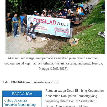
Aksi ratusan warga memperbaiki kerusakan jalan raya Kesamben,
sebagai wujud keprihatinan terhadap minimnya tanggung-jawab Pemda,
Minggu (12/03/2017).
Kab. JOMBANG — (harianbuana.com).
Ratusan warga Desa Blimbing Kecamatan
BACA JUGA
Kesamben Kabupaten Jombang yang
Cabup Jayapura
tergabung dalam Forum Silahturahmi
Yohannis Manangsang
Lintas Dusun (Forsilad), Minggu