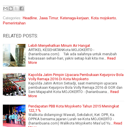
Categories:
Headline
,
Jawa Timur
,
Ketenaga-kerjaan
,
Kota mojokerto
,
Pemerintahan
RELATED POSTS:
Lebih Menyehatkan Minum Air Hangat
ARTIKEL KESEHATANKota MOJOKERTO -
(harianbuana.com). Tak ada salahnya untuk merubah
kebiasaan sehari-hari, yakni setiap kali kita me…
Read
More
Kapolda Jatim Pimpin Upacara Pembukaan Kejurprov Bola
Volly Remaja 2016 Di Kota Mojokerto
Kapolda Jatim Anton Setiadji, saat memimpin upacara
pembukaan Kejurprov Bola Volly Remaja 2016 di GOR dan
Seni Majapahit Kota MOJOKERTO - (harianbuana…
Read
More
Pendapatan PBB Kota Mojokerto Tahun 2015 Meningkat
122,7 %
Walikota didampingi Wawali, Sekdakot, Ket. DPR, Ka.
DPPKA bersama jajaran Lurah se-Kota MOJOKERTO -
(harianbuana.com) Walikota Mojokerto Mas’ud Yu…
Read