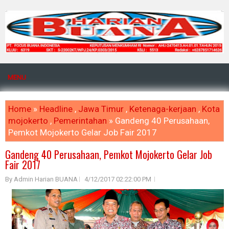
MENU
Home
»
Headline
,
Jawa Timur
,
Ketenaga-kerjaan
,
Kota
mojokerto
,
Pemerintahan
» Gandeng 40 Perusahaan,
Pemkot Mojokerto Gelar Job Fair 2017
Gandeng 40 Perusahaan, Pemkot Mojokerto Gelar Job
Fair 2017
By Admin Harian BUANA
4/12/2017 02:22:00 PM