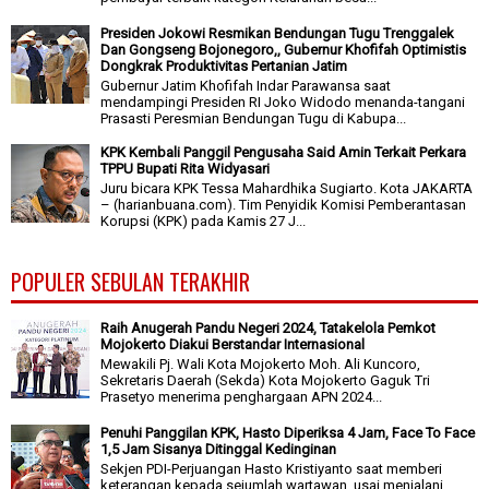
Presiden Jokowi Resmikan Bendungan Tugu Trenggalek
Dan Gongseng Bojonegoro,, Gubernur Khofifah Optimistis
Dongkrak Produktivitas Pertanian Jatim
Gubernur Jatim Khofifah Indar Parawansa saat
mendampingi Presiden RI Joko Widodo menanda-tangani
Prasasti Peresmian Bendungan Tugu di Kabupa...
KPK Kembali Panggil Pengusaha Said Amin Terkait Perkara
TPPU Bupati Rita Widyasari
Juru bicara KPK Tessa Mahardhika Sugiarto. Kota JAKARTA
– (harianbuana.com). Tim Penyidik Komisi Pemberantasan
Korupsi (KPK) pada Kamis 27 J...
POPULER SEBULAN TERAKHIR
Raih Anugerah Pandu Negeri 2024, Tatakelola Pemkot
Mojokerto Diakui Berstandar Internasional
Mewakili Pj. Wali Kota Mojokerto Moh. Ali Kuncoro,
Sekretaris Daerah (Sekda) Kota Mojokerto Gaguk Tri
Prasetyo menerima penghargaan APN 2024...
Penuhi Panggilan KPK, Hasto Diperiksa 4 Jam, Face To Face
1,5 Jam Sisanya Ditinggal Kedinginan
Sekjen PDI-Perjuangan Hasto Kristiyanto saat memberi
keterangan kepada sejumlah wartawan, usai menjalani