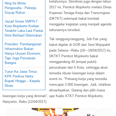
ketahunnya. Demikian juga dengan tahun
Ning Ita Minta
2017 ini, Pemkot Mojokerto melalui Dinas
Pengusaha - Pekerja
Guyup Rukun
Koperasi Tenaga Kerja dan Transmigrasi
(DKTKT) setempat bakal kembali
Jazad Siswa SMPN-7
menggelar kegiatan yang menjadi agenda
Kota Mojokerto Korban
tahunannya tersebut.
Terakhir Laka Laut Pantai
Drini Berhasil Ditemukan
Tak tanggung-tanggung, Job Fair yang
Presiden: Pembangunan
bakal digelar di GOR dan Seni Mojopahit
Infrastruktur Bukan
pada Selasa—Rabu (18—19/04/2017) itu,
Hanya Urusan Ekonomi,
DKTKT Pemkot Mojokerto bakal
Tapi Juga Persatuan
menggandeng 40 (empat puluh)
Bangsa
perusahaan dari 6 Kota, sehingga akan
Turun Ke Jawa Timur,
tersedia ribuan lowongan kerja dalam
KPK Periksa Harta
event ini. "Peluang kerja yang tersedia
Bupati Hingga – Kepala
mencapai 3.000 lowongan. Jadi, silahkan
Dinas
dimanfaatkan. Datang dan pilih mana
lowongan kerja yang diminati", ujar Kadis KTKT Pemkot Mojokerto,
Hariyanto, Rabu (12/04/2017).