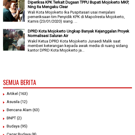
Diperiksa KPK Terkait Dugaan TPPU Bupati Mojokerto MKP,
Ning Ita Mengaku Clear
Wali Kota Mojokerto Ika Puspitasari usai menjalani
pemeriksaan tim Penyidik KPK di Mapolresta Mojokerto,
Kamis (23/01/2020) siang. ...
DPRD Kota Mojokerto Ungkap Banyak Kejanggalan Proyek
Normalisasi Saluran Air
Wakil Ketua DPRD Kota Mojokerto Junaedi Malik saat
memberi keterangan kepada awak media di ruang sidang
kantor DPRD Kota Mojokerto ja...
SEMUA BERITA
Artikel
(163)
Asusila
(12)
Bencana Alam
(63)
BNPT
(2)
Budaya
(95)
Cagar Budaya
(8)