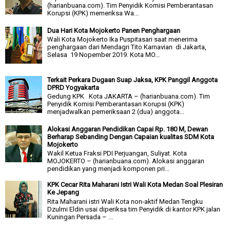
(harianbuana.com). Tim Penyidik Komisi Pemberantasan
Korupsi (KPK) memeriksa Wa...
Dua Hari Kota Mojokerto Panen Penghargaan
Wali Kota Mojokerto Ika Puspitasari saat menerima
penghargaan dari Mendagri Tito Karnavian di Jakarta,
Selasa 19 Nopember 2019. Kota MO...
Terkait Perkara Dugaan Suap Jaksa, KPK Panggil Anggota
DPRD Yogyakarta
Gedung KPK Kota JAKARTA – (harianbuana.com). Tim
Penyidik Komisi Pemberantasan Korupsi (KPK)
menjadwalkan pemeriksaan 2 (dua) anggota...
Alokasi Anggaran Pendidikan Capai Rp. 180 M, Dewan
Berharap Sebanding Dengan Capaian kualitas SDM Kota
Mojokerto
Wakil Ketua Fraksi PDI Perjuangan, Suliyat. Kota
MOJOKERTO – (harianbuana.com). Alokasi anggaran
pendidikan yang menjadi komponen pri...
KPK Cecar Rita Maharani Istri Wali Kota Medan Soal Plesiran
Ke Jepang
Rita Maharani istri Wali Kota non-aktif Medan Tengku
Dzulmi Eldin usai diperiksa tim Penyidik di kantor KPK jalan
Kuningan Persada – ...