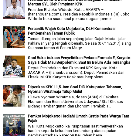
Mentan SYL Oleh Pimpinan KPK
Presiden RI Joko Widodo. Kota JAKARTA –
(harianbuana.com). Presiden Republik Indonesia (RI) Joko
Widodo buka suara soal perkara dugaan pemer...
Percantik Wajah Kota Mojokerto, DLH Konsentrasi
Pembenahan Taman Publik
Taman ditengah jalan sepanjang jalan Gajah Mada - jalan
Pahlawan yang tengah dibenahi, Selasa (07/11/2017) siang
Suasana taman di Perum Mage...
Soal Buka-bukaan Penyelidikan Perkara Formula E, Karyoto:
Saya Tidak Mau Berpolemik, Saat Ini Belum Ada Tersangka
Deputi Penindakan dan Eksekusi KPK Karyoto. Kota
JAKARTA – (harianbuana.com). Deputi Penindakan dan
Eksekusi KPK Karyoto tidak mau berpolemi...
Diperiksa KPK 11,5 Jam Soal DID Kabupaten Tabanan,
Nyoman Wiratmaja Tutup Mulut
I Dewa Nyoman Wiratmaja, dosen (ASN) di Fakultas
Ekonomi dan Bisnis Universitas Udayana/ Staf Khusus
Bidang Pembangunan dan Ekonomi Pemkab T...
Pemkot Mojokerto Hadiahi Umroh Gratis Pada Warga Taat
Pajak
Wali Kota Mojokerto Ika Puspitasari saat menyerahkan
hadiah kepada kelurahan kedundung atas capaian
pembayar terbaik kategori Kelurahan besa...