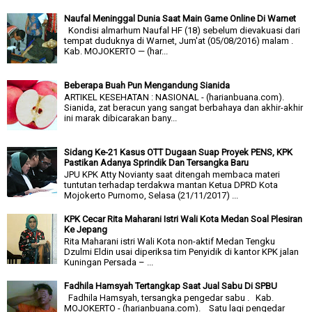
Naufal Meninggal Dunia Saat Main Game Online Di Warnet
Kondisi almarhum Naufal HF (18) sebelum dievakuasi dari
tempat duduknya di Warnet, Jum'at (05/08/2016) malam .
Kab. MOJOKERTO — (har...
Beberapa Buah Pun Mengandung Sianida
ARTIKEL KESEHATAN : NASIONAL - (harianbuana.com).
Sianida, zat beracun yang sangat berbahaya dan akhir-akhir
ini marak dibicarakan bany...
Sidang Ke-21 Kasus OTT Dugaan Suap Proyek PENS, KPK
Pastikan Adanya Sprindik Dan Tersangka Baru
JPU KPK Atty Novianty saat ditengah membaca materi
tuntutan terhadap terdakwa mantan Ketua DPRD Kota
Mojokerto Purnomo, Selasa (21/11/2017) ...
KPK Cecar Rita Maharani Istri Wali Kota Medan Soal Plesiran
Ke Jepang
Rita Maharani istri Wali Kota non-aktif Medan Tengku
Dzulmi Eldin usai diperiksa tim Penyidik di kantor KPK jalan
Kuningan Persada – ...
Fadhila Hamsyah Tertangkap Saat Jual Sabu Di SPBU
Fadhila Hamsyah, tersangka pengedar sabu . Kab.
MOJOKERTO - (harianbuana.com). Satu lagi pengedar