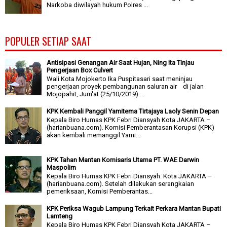
Narkoba diwilayah hukum Polres ...
POPULER SETIAP SAAT
Antisipasi Genangan Air Saat Hujan, Ning Ita Tinjau
Pengerjaan Box Culvert
Wali Kota Mojokerto Ika Puspitasari saat meninjau
pengerjaan proyek pembangunan saluran air di jalan
Mojopahit, Jum'at (25/10/2019) ...
KPK Kembali Panggil Yamitema Tirtajaya Laoly Senin Depan
Kepala Biro Humas KPK Febri Diansyah Kota JAKARTA –
(harianbuana.com). Komisi Pemberantasan Korupsi (KPK)
akan kembali memanggil Yami...
KPK Tahan Mantan Komisaris Utama PT. WAE Darwin
Maspolim
Kepala Biro Humas KPK Febri Diansyah. Kota JAKARTA –
(harianbuana.com). Setelah dilakukan serangkaian
pemeriksaan, Komisi Pemberantas...
KPK Periksa Wagub Lampung Terkait Perkara Mantan Bupati
Lamteng
Kepala Biro Humas KPK Febri Diansyah Kota JAKARTA –