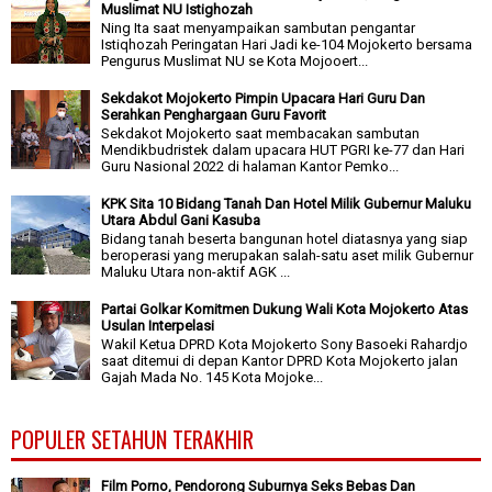
Muslimat NU Istighozah
Ning Ita saat menyampaikan sambutan pengantar
Istiqhozah Peringatan Hari Jadi ke-104 Mojokerto bersama
Pengurus Muslimat NU se Kota Mojooert...
Sekdakot Mojokerto Pimpin Upacara Hari Guru Dan
Serahkan Penghargaan Guru Favorit
Sekdakot Mojokerto saat membacakan sambutan
Mendikbudristek dalam upacara HUT PGRI ke-77 dan Hari
Guru Nasional 2022 di halaman Kantor Pemko...
KPK Sita 10 Bidang Tanah Dan Hotel Milik Gubernur Maluku
Utara Abdul Gani Kasuba
Bidang tanah beserta bangunan hotel diatasnya yang siap
beroperasi yang merupakan salah-satu aset milik Gubernur
Maluku Utara non-aktif AGK ...
Partai Golkar Komitmen Dukung Wali Kota Mojokerto Atas
Usulan Interpelasi
Wakil Ketua DPRD Kota Mojokerto Sony Basoeki Rahardjo
saat ditemui di depan Kantor DPRD Kota Mojokerto jalan
Gajah Mada No. 145 Kota Mojoke...
POPULER SETAHUN TERAKHIR
Film Porno, Pendorong Suburnya Seks Bebas Dan