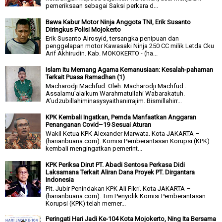
pemeriksaan sebagai Saksi perkara d...
Bawa Kabur Motor Ninja Anggota TNI, Erik Susanto
Diringkus Polisi Mojokerto
Erik Susanto Alrosyid, tersangka penipuan dan
penggelapan motor Kawasaki Ninja 250 CC milik Letda Cku
Arif Akhirudin. Kab. MOKOKERTO - (ha...
Islam Itu Memang Agama Kemanusiaan: Kesalah-pahaman
Terkait Puasa Ramadhan (1)
Macharodji Machfud. Oleh: Macharodji Machfud .
Assalamu’alaikum Warahmatullahi Wabarakatuh.
A’udzubillahiminasysyaithanirrajim. Bismillahirr...
KPK Kembali Ingatkan, Pemda Manfaatkan Anggaran
Penanganan Covid–19 Sesuai Aturan
Wakil Ketua KPK Alexander Marwata. Kota JAKARTA –
(harianbuana.com). Komisi Pemberantasan Korupsi (KPK)
kembali mengingatkan pemerint...
KPK Periksa Dirut PT. Abadi Sentosa Perkasa Didi
Laksamana Terkait Aliran Dana Proyek PT. Dirgantara
Indonesia
Plt. Jubir Penindakan KPK Ali Fikri. Kota JAKARTA –
(harianbuana.com). Tim Penyidik Komisi Pemberantasan
Korupsi (KPK) telah memer...
Peringati Hari Jadi Ke-104 Kota Mojokerto, Ning Ita Bersama