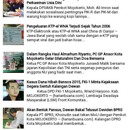
Perkawinan Usia Dini
Kepala DP3AKB Pemkot Mojokerto, Moh. Ali Imron saat
melakukan sosialisasi pentingnya PIK-R dan PIK-M dari
warung kopi ke warung kopi lainnya...
Pengeluaran KTP-el WNA Terjadi Sejak Tahun 2006
KTP-Elektronik atau KTP-el WNA asal China di Cianjur –
Jawa Barat yang seolah-olah sama dengan e-KTP yang
sempat viral dan jadi bahan hoax....
Dalam Rangka Haul Almarhum Riyanto, PC GP Ansor Kota
Mojokerto Gelar Silaturahmi Dan Doa Bersama
Ketua PC GP Ansor Kota Mojokerto Junaedi Malik bersama
jajaran Kepolisian dan TNI serta segenap pengurus dan
anggota NU yang hadir saat men...
Kasus Dana Hibah Bansos 2015, FKI-1 Minta Kejaksaan
Segera Sentuh Kalangan Dewan
Ketua DPD FKI-1 Mojokerto, Wiwid Haryono. Kab.
MOJOKERTO — (harianbuana.com). Lembaga Swadaya
Masyarakat (LSM) Front Komunitas...
Akan Bentuk Pansus, Dewan Bakal Telusuri Deviden BPRS
Kepala PT. BPRS, Khoirudin saat teken MoU dengan Pemkot.
Kota MOJOKERTO — (harianbuana.com). Kalangan DPRD
Kota Mojokerto bakal membentuk...