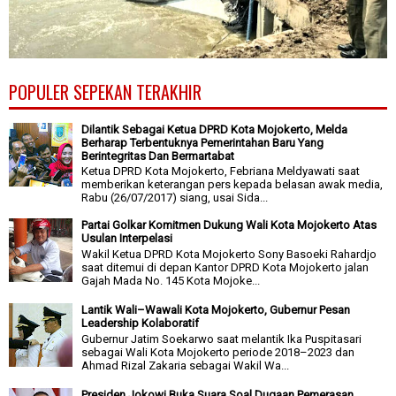
POPULER SEPEKAN TERAKHIR
Dilantik Sebagai Ketua DPRD Kota Mojokerto, Melda
Berharap Terbentuknya Pemerintahan Baru Yang
Berintegritas Dan Bermartabat
Ketua DPRD Kota Mojokerto, Febriana Meldyawati saat
memberikan keterangan pers kepada belasan awak media,
Rabu (26/07/2017) siang, usai Sida...
Partai Golkar Komitmen Dukung Wali Kota Mojokerto Atas
Usulan Interpelasi
Wakil Ketua DPRD Kota Mojokerto Sony Basoeki Rahardjo
saat ditemui di depan Kantor DPRD Kota Mojokerto jalan
Gajah Mada No. 145 Kota Mojoke...
Lantik Wali–Wawali Kota Mojokerto, Gubernur Pesan
Leadership Kolaboratif
Gubernur Jatim Soekarwo saat melantik Ika Puspitasari
sebagai Wali Kota Mojokerto periode 2018–2023 dan
Ahmad Rizal Zakaria sebagai Wakil Wa...
Presiden Jokowi Buka Suara Soal Dugaan Pemerasan