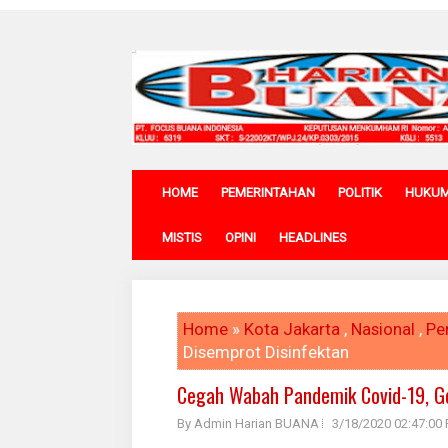
HOME
PEMERINTAHAN
POLITIK
HUKU
MISTIS
OPINI
HEADLINES
Home
»
Kota Jakarta
,
Nasional
,
Pe
Disemprot Disinfektan
Cegah Wabah Pandemik Covid-19, G
By Admin Harian BUANA
3/18/2020 02:47:00