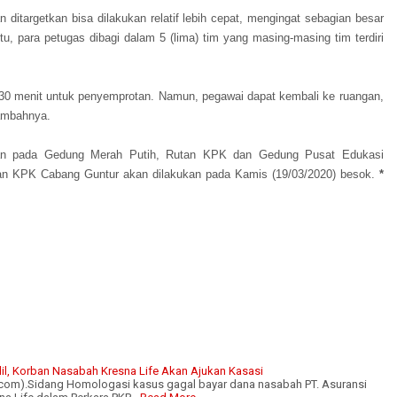
itargetkan bisa dilakukan relatif lebih cepat, mengingat sebagian besar
tu, para petugas dibagi dalam 5 (lima) tim yang masing-masing tim terdiri
r 30 menit untuk penyemprotan. Namun, pegawai dapat kembali ke ruangan,
tambahnya.
uskan pada Gedung Merah Putih, Rutan KPK dan Gedung Pusat Edukasi
tan KPK Cabang Guntur akan dilakukan pada Kamis (19/03/2020) besok.
*
l, Korban Nasabah Kresna Life Akan Ajukan Kasasi
com).Sidang Homologasi kasus gagal bayar dana nasabah PT. Asuransi