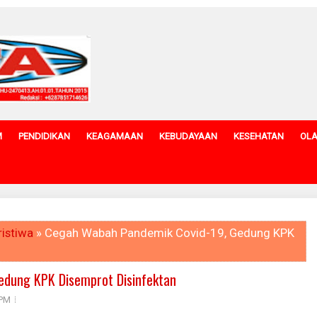
M
PENDIDIKAN
KEAGAMAAN
KEBUDAYAAN
KESEHATAN
OL
ristiwa
» Cegah Wabah Pandemik Covid-19, Gedung KPK
edung KPK Disemprot Disinfektan
 PM