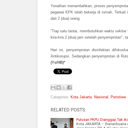
Yonathan menambahkan, proses penyemprotan d
pegawai KPK telah bekerja di rumah. Terkait i
dari 2 (dua) orang.
“Tiap satu lantai, membutuhkan waktu sekita
kira-kira 2 (dua) jam setelah penyemprotan", 
Hari ini, penyemprotan disinfektan difok
Antikorupsi. Sedangkan penyemprotan di Ru
(Ys/HB)*
Categories:
Kota Jakarta
,
Nasional
,
Peristiwa
RELATED POSTS:
Putusan PKPU Dianggap Tak Adi
Kota JAKARTA – (harianbuana.