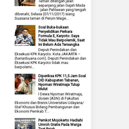
Taman ditengah jalan
sepanjang jalan Gajah Mada
- jalan Pahlawan yang tengah
dibenahi, Selasa (07/11/2017) siang
Suasana taman di Perum Mage...
Soal Buka-bukaan
Penyelidikan Perkara
Formula E, Karyoto: Saya
Tidak Mau Berpolemik, Saat
Ini Belum Ada Tersangka
Deputi Penindakan dan
Eksekusi KPK Karyoto. Kota JAKARTA –
(harianbuana.com). Deputi Penindakan dan
Eksekusi KPK Karyoto tidak mau
berpolemi...
Diperiksa KPK 11,5 Jam Soal
DID Kabupaten Tabanan,
Nyoman Wiratmaja Tutup
Mulut
I Dewa Nyoman Wiratmaja,
dosen (ASN) di Fakultas
Ekonomi dan Bisnis Universitas Udayana/
Staf Khusus Bidang Pembangunan dan
Ekonomi Pemkab T...
Pemkot Mojokerto Hadiahi
Umroh Gratis Pada Warga
Taat Pajak