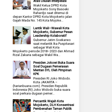
Atas Usulan Interpelasi
Wakil Ketua DPRD Kota
Mojokerto Sony Basoeki
Rahardjo saat ditemui di
depan Kantor DPRD Kota Mojokerto jalan
Gajah Mada No. 145 Kota Mojoke...
Lantik Wali–Wawali Kota
Mojokerto, Gubernur Pesan
Leadership Kolaboratif
Gubernur Jatim Soekarwo
saat melantik Ika Puspitasari
sebagai Wali Kota
Mojokerto periode 2018–2023 dan Ahmad
Rizal Zakaria sebagai Wakil Wa...
Presiden Jokowi Buka Suara
Soal Dugaan Pemerasan
Mentan SYL Oleh Pimpinan
KPK
Presiden RI Joko Widodo.
Kota JAKARTA –
(harianbuana.com). Presiden Republik
Indonesia (RI) Joko Widodo buka suara
soal perkara dugaan pemer...
Percantik Wajah Kota
Mojokerto, DLH Konsentrasi
Pembenahan Taman Publik