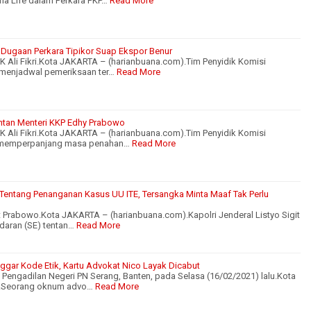
na Life dalam Perkara PKP…
Read More
t Dugaan Perkara Tipikor Suap Ekspor Benur
PK Ali Fikri.Kota JAKARTA – (harianbuana.com).Tim Penyidik Komisi
 menjadwal pemeriksaan ter…
Read More
tan Menteri KKP Edhy Prabowo
PK Ali Fikri.Kota JAKARTA – (harianbuana.com).Tim Penyidik Komisi
 memperpanjang masa penahan…
Read More
n Tentang Penanganan Kasus UU ITE, Tersangka Minta Maaf Tak Perlu
git Prabowo.Kota JAKARTA – (harianbuana.com).Kapolri Jenderal Listyo Sigit
daran (SE) tentan…
Read More
ggar Kode Etik, Kartu Advokat Nico Layak Dicabut
i Pengadilan Negeri PN Serang, Banten, pada Selasa (16/02/2021) lalu.Kota
.Seorang oknum advo…
Read More