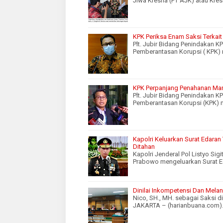
Jiwa Kresna (PT AJK) atau Kres
KPK Periksa Enam Saksi Terkai
Plt. Jubir Bidang Penindakan K
Pemberantasan Korupsi ( KPK)
KPK Perpanjang Penahanan Man
Plt. Jubir Bidang Penindakan K
Pemberantasan Korupsi (KPK)
Kapolri Keluarkan Surat Edara
Ditahan
Kapolri Jenderal Pol Listyo Si
Prabowo mengeluarkan Surat E
Dinilai Inkompetensi Dan Melan
Nico, SH., MH. sebagai Saksi d
JAKARTA – (harianbuana.com)