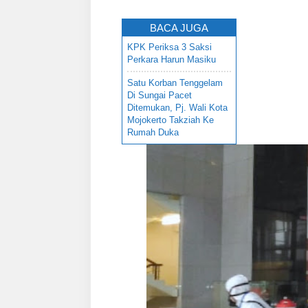
BACA JUGA
KPK Periksa 3 Saksi
Perkara Harun Masiku
Satu Korban Tenggelam
Di Sungai Pacet
Ditemukan, Pj. Wali Kota
Mojokerto Takziah Ke
Rumah Duka