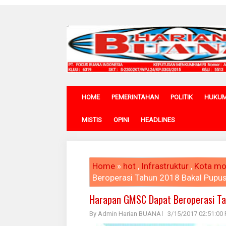
HOME
PEMERINTAHAN
POLITIK
HUKU
MISTIS
OPINI
HEADLINES
Home
»
hot
,
Infrastruktur
,
Kota mo
Beroperasi Tahun 2018 Bakal Pupu
Harapan GMSC Dapat Beroperasi Ta
By Admin Harian BUANA
3/15/2017 02:51:00