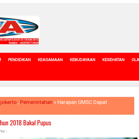
M
PENDIDIKAN
KEAGAMAAN
KEBUDAYAAN
KESEHATAN
OL
jokerto
,
Pemerintahan
» Harapan GMSC Dapat
s
hun 2018 Bakal Pupus
 PM