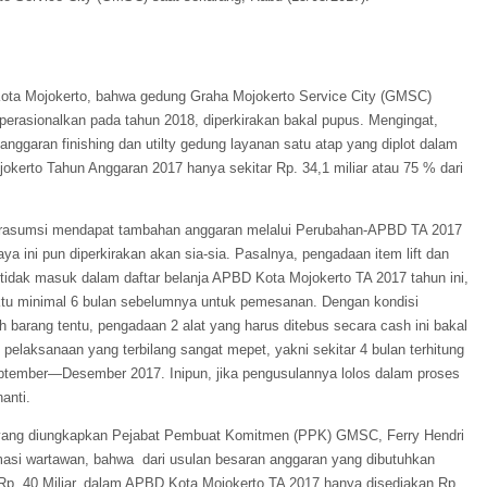
Kota Mojokerto, bahwa gedung
Graha Mojokerto Service City (GMSC)
operasionalkan pada tahun 2018,
diperkirakan bakal pupus. Mengingat,
anggaran finishing dan utilty gedung layanan satu atap yang diplot dalam
kerto Tahun Anggaran 2017 hanya sekitar Rp. 34,1 miliar atau 75 % dari
rasumsi mendapat tambahan anggaran melalui Perubahan-APBD TA 2017
ya ini pun diperkirakan akan sia-sia. Pasalnya, pengadaan item lift dan
 tidak masuk dalam daftar belanja APBD Kota Mojokerto TA 2017 tahun ini,
tu minimal 6 bulan sebelumnya untuk pemesanan. Dengan kondisi
h barang tentu, pengadaan 2 alat yang harus ditebus secara cash ini bakal
 pelaksanaan yang terbilang sangat mepet, yakni sekitar 4 bulan terhitung
ptember—Desember 2017. Inipun, jika pengusulannya lolos dalam proses
anti.
ang diungkapkan Pejabat Pembuat Komitmen (PPK) GMSC, Ferry Hendri
rmasi wartawan, bahwa dari usulan besaran anggaran yang dibutuhkan
a Rp. 40 Miliar, dalam APBD Kota Mojokerto TA 2017 hanya disediakan Rp.