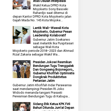
Atas Usulan Interpelasi
Wakil Ketua DPRD Kota
Mojokerto Sony Basoeki
Rahardjo saat ditemui di
depan Kantor DPRD Kota Mojokerto jalan
Gajah Mada No. 145 Kota Mojoke...
Lantik Wali–Wawali Kota
Mojokerto, Gubernur Pesan
Leadership Kolaboratif
Gubernur Jatim Soekarwo
saat melantik Ika Puspitasari
sebagai Wali Kota
Mojokerto periode 2018–2023 dan Ahmad
Rizal Zakaria sebagai Wakil Wa...
Presiden Jokowi Resmikan
Bendungan Tugu Trenggalek
Dan Gongseng Bojonegoro,,
Gubernur Khofifah Optimistis
Dongkrak Produktivitas
Pertanian Jatim
Gubernur Jatim Khofifah Indar Parawansa
saat mendampingi Presiden RI Joko
Widodo menanda-tangani Prasasti
Peresmian Bendungan Tugu di Kabupa...
Sidang Etik Ketua KPK Firli
Bahuri Ditunda Jum'at Depan