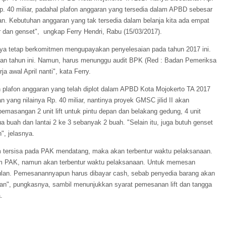
. 40 miliar, padahal plafon anggaran yang tersedia dalam APBD sebesar
ran. Kebutuhan anggaran yang tak tersedia dalam belanja kita ada empat
ir dan genset", ungkap Ferry Hendri, Rabu (15/03/2017).
nya tetap berkomitmen mengupayakan penyelesaian pada tahun 2017 ini.
an tahun ini. Namun, harus menunggu audit BPK (Red : Badan Pemeriksa
a awal April nanti", kata Ferry.
 plafon anggaran yang telah diplot dalam APBD Kota Mojokerto TA 2017
n yang nilainya Rp. 40 miliar, nantinya proyek GMSC jilid II akan
emasangan 2 unit lift untuk pintu depan dan belakang gedung, 4 unit
ua buah dan lantai 2 ke 3 sebanyak 2 buah. "Selain itu, juga butuh genset
", jelasnya.
m tersisa pada PAK mendatang, maka akan terbentur waktu pelaksanaan.
lam PAK, namun akan terbentur waktu pelaksanaan. Untuk memesan
 bulan. Pemesanannyapun harus dibayar cash, sebab penyedia barang akan
n", pungkasnya, sambil menunjukkan syarat pemesanan lift dan tangga
.