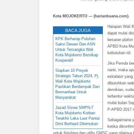
Kota MOJOKERTO — (harianbuana.com).
Harapan Wali 
BACA JUGA
dapat mulai di
KPK Berharap Puluhan
besaran plafon 
Saksi Dewan Dan ASN
APBD Kota Mojo
Untuk Tersangka Wali
kebutuhan riil.
Kota Mojokerto Bersikap
Kooperatif
Jika Pemda be
nanti, maka upa
Siapkan 10 Proyek
Strategis Tahun 2024, Pj.
eskalator yang
Wali Kota Mojokerto
dibutuhkan wak
Pastikan Berdampak Dan
demikian, suda
Bermanfaat Untuk
terbentur waktu
Masyarakat
mulai bulan Se
Jazad Siswa SMPN-7
P-APBD 2017 n
Kota Mojokerto Korban
Terakhir Laka Laut Pantai
Sebagaimana y
Drini Berhasil Ditemukan
ketika dikonfi
untuk finishing dan utilty GMSC yang nilainy