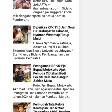
Ketua KPK Firli Bahuri. Kota
JAKARTA –
(harianbuana.com). Sidang
dugaan pelanggaran kode
etik dengan terperiksa Ketua Komisi
Pemberan...
Diperiksa KPK 11,5 Jam Soal
DID Kabupaten Tabanan,
Nyoman Wiratmaja Tutup
Mulut
I Dewa Nyoman Wiratmaja,
dosen (ASN) di Fakultas
Ekonomi dan Bisnis Universitas Udayana/
Staf Khusus Bidang Pembangunan dan
Ekonomi Pemkab T...
Peringatan HSP-96: Pjs.
Bupati Mojokerto Ajak
Pemuda Ciptakan Budi
Pekerti Baik Dan Bangun
Akhlak Mulia
Foto: Pjs. Bupati Mojokerto
Akhmad Jazuli sebagai Inspektur Upacara
Peringatan Hari Sumpah Pemuda ke 96
tahun 2024 di halaman Pemkab. Mojok...
Permudah Tata Kelola
Kearsipan Dan Ikhtiar
Tingkatkan SPBE, Pemkot