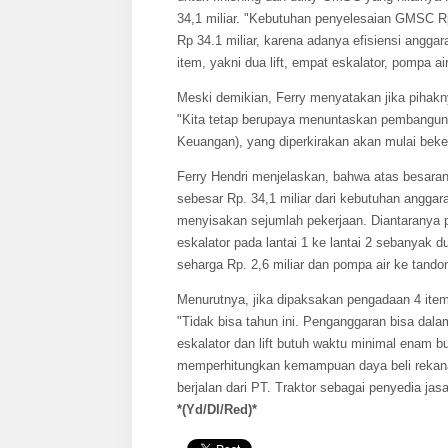
34,1 miliar. "Kebutuhan penyelesaian GMSC Rp
Rp 34.1 miliar, karena adanya efisiensi angga
item, yakni dua lift, empat eskalator, pompa a
Meski demikian, Ferry menyatakan jika pihak
"Kita tetap berupaya menuntaskan pembangun
Keuangan), yang diperkirakan akan mulai bekerj
Ferry Hendri menjelaskan, bahwa atas besaran
sebesar Rp. 34,1 miliar dari kebutuhan anggara
menyisakan sejumlah pekerjaan. Diantaranya p
eskalator pada lantai 1 ke lantai 2 sebanyak d
seharga Rp. 2,6 miliar dan pompa air ke tandon
Menurutnya, jika dipaksakan pengadaan 4 ite
"Tidak bisa tahun ini. Penganggaran bisa da
eskalator dan lift butuh waktu minimal enam
memperhitungkan kemampuan daya beli rekana
berjalan dari PT. Traktor sebagai penyedia jasa
*(Yd/DI/Red)*