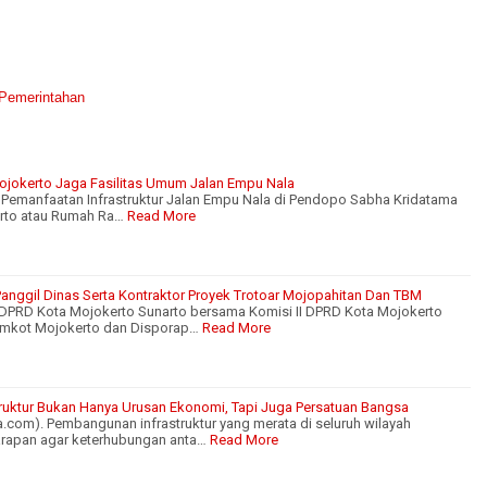
Pemerintahan
Mojokerto Jaga Fasilitas Umum Jalan Empu Nala
i Pemanfaatan Infrastruktur Jalan Empu Nala di Pendopo Sabha Kridatama
rto atau Rumah Ra…
Read More
I Panggil Dinas Serta Kontraktor Proyek Trotoar Mojopahitan Dan TBM
 DPRD Kota Mojokerto Sunarto bersama Komisi II DPRD Kota Mojokerto
emkot Mojokerto dan Disporap…
Read More
ruktur Bukan Hanya Urusan Ekonomi, Tapi Juga Persatuan Bangsa
com). Pembangunan infrastruktur yang merata di seluruh wilayah
arapan agar keterhubungan anta…
Read More