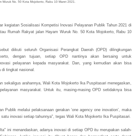
m Wuruk No. 50 Kota Mojokerto, Rabu 10 Maret 2021
.
r kegiatan Sosialisasi Kompetisi Inovasi Pelayanan Publik Tahun 2021 di
atau Rumah Rakyat jalan Hayam Wuruk No. 50 Kota Mojokerto, Rabu 10
rsebut diikuti seluruh Organisasi Perangkat Daerah (OPD) dilingkungan
erto, dengan tujuan, setiap OPD nantinya akan bersaing untuk
novasi pelayanan kepada masyarakat. Dan, yang kemudian akan bisa
 di tingkat nasional.
 sekaligus arahannya, Wali Kota Mojokerto Ika Puspitasari menegaskan,
pelayanan masyarakat. Untuk itu, masing-masing OPD setidaknya bisa
n Publik melalui pelaksanaan gerakan ‘one agency one inovation’, maka
 satu inovasi setiap tahunnya", tegas Wali Kota Mojokerto Ika Puspitasari.
Ita" ini menandaskan, adanya inovasi di setiap OPD itu merupakan salah-