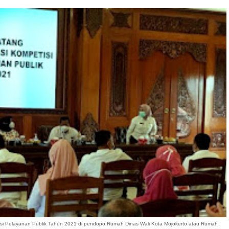
vasi Pelayanan Publik Tahun 2021 di pendopo Rumah Dinas Wali Kota Mojokerto atau Rumah