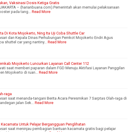
kan, Vaksinasi Dosis Ketiga Gratis
 JAKARTA – (harianbuana.com).Pemerintah akan memulai pelaksanaan
booster pada tang…
Read More
a Di Kota Mojokerto, Ning Ita Uji Coba Shuttle Car
tasari dan Kepala Dinas Perhubungan Pemkot Mojokerto Endri Agus
ba shuttel car yang nantiny…
Read More
Pemkab Mojokerto Luncurkan Layanan Call Center 112
wati saat memberi paparan dalam FGD Menuju Aktifasi Layanan Panggilan
ten Mojokerto di ruan…
Read More
ah-raga
asari saat menanda-tangani Berita Acara Peresmikan 7 Sarptas Olah-raga di
Randegan jalan Sek…
Read More
an Kacamata Untuk Pelajar Bergangguan Penglihatan
asari saat meninjau pembagian bantuan kacamata gratis bagi pelajar