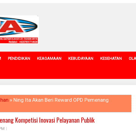
M
PENDIDIKAN
KEAGAMAAN
KEBUDAYAAN
KESEHATAN
OL
ahan
» Ning Ita Akan Beri Reward OPD Pemenang
enang Kompetisi Inovasi Pelayanan Publik
 PM