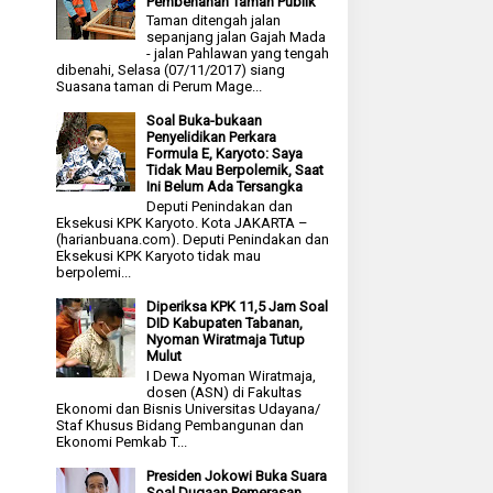
Pembenahan Taman Publik
Taman ditengah jalan
sepanjang jalan Gajah Mada
- jalan Pahlawan yang tengah
dibenahi, Selasa (07/11/2017) siang
Suasana taman di Perum Mage...
Soal Buka-bukaan
Penyelidikan Perkara
Formula E, Karyoto: Saya
Tidak Mau Berpolemik, Saat
Ini Belum Ada Tersangka
Deputi Penindakan dan
Eksekusi KPK Karyoto. Kota JAKARTA –
(harianbuana.com). Deputi Penindakan dan
Eksekusi KPK Karyoto tidak mau
berpolemi...
Diperiksa KPK 11,5 Jam Soal
DID Kabupaten Tabanan,
Nyoman Wiratmaja Tutup
Mulut
I Dewa Nyoman Wiratmaja,
dosen (ASN) di Fakultas
Ekonomi dan Bisnis Universitas Udayana/
Staf Khusus Bidang Pembangunan dan
Ekonomi Pemkab T...
Presiden Jokowi Buka Suara
Soal Dugaan Pemerasan