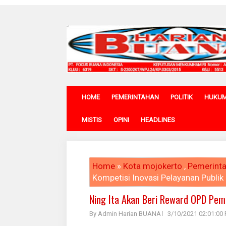
HOME
PEMERINTAHAN
POLITIK
HUKU
MISTIS
OPINI
HEADLINES
Home
»
Kota mojokerto
,
Pemerint
Kompetisi Inovasi Pelayanan Publik
Ning Ita Akan Beri Reward OPD Pem
By Admin Harian BUANA
3/10/2021 02:01:00