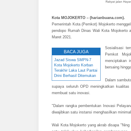
Rakyat jalan Haya
Kota MOJOKERTO – (harianbuana.com).
Pemerintah Kota (Pemkot) Mojokerto menggela
pendopo Rumah Dinas Wali Kota Mojokerto 
Maret 2021.
Sosialisasi te
BACA JUGA
Pemkot Mojok
Jazad Siswa SMPN-7
menciptakan i
Kota Mojokerto Korban
bersaing hingga
Terakhir Laka Laut Pantai
Drini Berhasil Ditemukan
Dalam sambutan
supaya seluruh OPD meningkatkan kualitas 
membuat satu inovasi.
"Dalam rangka pembentukan Inovasi Pelayana
diwajibkan satu instansi menghasilkan minimal
Wali Kota Mojokerto yang akrab disapa "Ning 