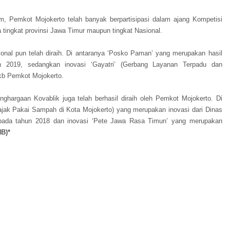
m, Pemkot Mojokerto telah banyak berpartisipasi dalam ajang Kompetisi
a tingkat provinsi Jawa Timur maupun tingkat Nasional.
sional pun telah diraih. Di antaranya ‘Posko Paman’ yang merupakan hasil
 2019, sedangkan inovasi ‘Gayatri’ (Gerbang Layanan Terpadu dan
pkb Pemkot Mojokerto.
enghargaan Kovablik juga telah berhasil diraih oleh Pemkot Mojokerto. Di
jak Pakai Sampah di Kota Mojokerto) yang merupakan inovasi dari Dinas
pada tahun 2018 dan inovasi ‘Pete Jawa Rasa Timun’ yang merupakan
HB)*