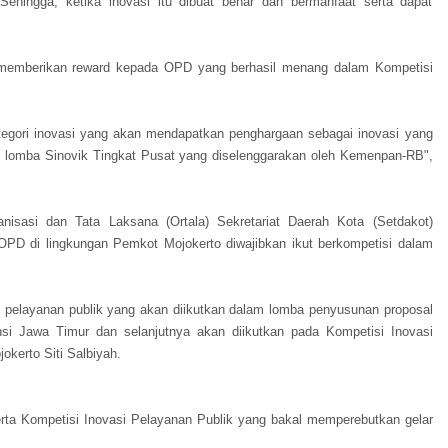
Sehingga, ketika inovasi itu dibuat benar dan bermanfaat serta dapat
 memberikan reward kepada OPD yang berhasil menang dalam Kompetisi
ategori inovasi yang akan mendapatkan penghargaan sebagai inovasi yang
am lomba Sinovik Tingkat Pusat yang diselenggarakan oleh Kemenpan-RB",
nisasi dan Tata Laksana (Ortala) Sekretariat Daerah Kota (Setdakot)
OPD di lingkungan Pemkot Mojokerto diwajibkan ikut berkompetisi dalam
 pelayanan publik yang akan diikutkan dalam lomba penyusunan proposal
insi Jawa Timur dan selanjutnya akan diikutkan pada Kompetisi Inovasi
okerto Siti Salbiyah.
rta Kompetisi Inovasi Pelayanan Publik yang bakal memperebutkan gelar