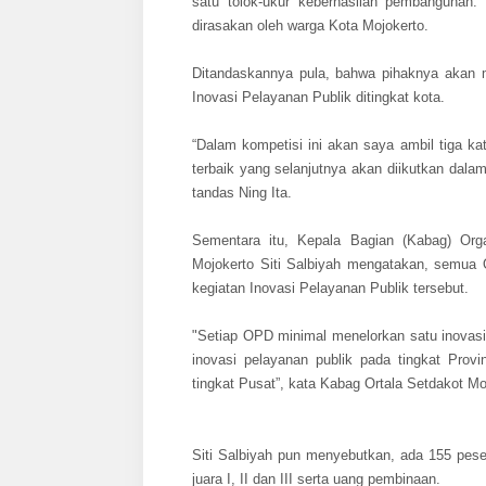
satu tolok-ukur keberhasilan pembangunan. 
dirasakan oleh warga Kota Mojokerto.
Ditandaskannya pula, bahwa pihaknya akan
Inovasi Pelayanan Publik ditingkat kota.
“Dalam kompetisi ini akan saya ambil tiga k
terbaik yang selanjutnya akan diikutkan dal
tandas Ning Ita.
Sementara itu, Kepala Bagian (Kabag) Orga
Mojokerto Siti Salbiyah mengatakan, semua 
kegiatan Inovasi Pelayanan Publik tersebut.
"Setiap OPD minimal menelorkan satu inovasi
inovasi pelayanan publik pada tingkat Prov
tingkat Pusat”, kata Kabag Ortala Setdakot Moj
Siti Salbiyah pun menyebutkan, ada 155 pese
juara I, II dan III serta uang pembinaan.