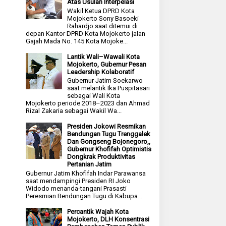
Atas Usulan Interpelasi
Wakil Ketua DPRD Kota
Mojokerto Sony Basoeki
Rahardjo saat ditemui di
depan Kantor DPRD Kota Mojokerto jalan
Gajah Mada No. 145 Kota Mojoke...
Lantik Wali–Wawali Kota
Mojokerto, Gubernur Pesan
Leadership Kolaboratif
Gubernur Jatim Soekarwo
saat melantik Ika Puspitasari
sebagai Wali Kota
Mojokerto periode 2018–2023 dan Ahmad
Rizal Zakaria sebagai Wakil Wa...
Presiden Jokowi Resmikan
Bendungan Tugu Trenggalek
Dan Gongseng Bojonegoro,,
Gubernur Khofifah Optimistis
Dongkrak Produktivitas
Pertanian Jatim
Gubernur Jatim Khofifah Indar Parawansa
saat mendampingi Presiden RI Joko
Widodo menanda-tangani Prasasti
Peresmian Bendungan Tugu di Kabupa...
Percantik Wajah Kota
Mojokerto, DLH Konsentrasi