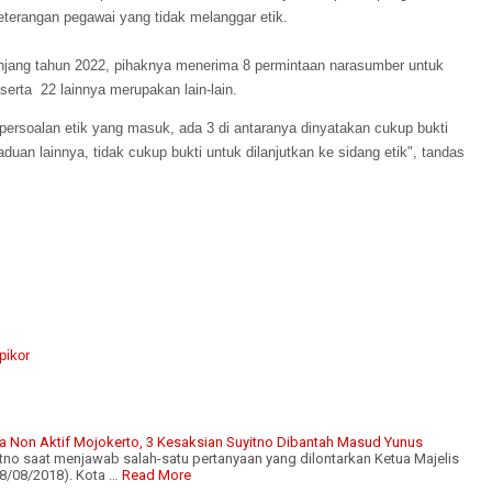
keterangan pegawai yang tidak melanggar etik.
njang tahun 2022, pihaknya menerima 8 permintaan narasumber untuk
serta 22 lainnya merupakan lain-lain.
ersoalan etik yang masuk, ada 3 di antaranya dinyatakan cukup bukti
uan lainnya, tidak cukup bukti untuk dilanjutkan ke sidang etik", tandas
pikor
a Non Aktif Mojokerto, 3 Kesaksian Suyitno Dibantah Masud Yunus
tno saat menjawab salah-satu pertanyaan yang dilontarkan Ketua Majelis
8/08/2018). Kota …
Read More