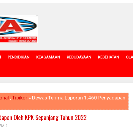
M
PENDIDIKAN
KEAGAMAAN
KEBUDAYAAN
KESEHATAN
OL
onal
,
Tipikor
» Dewas Terima Laporan 1.460 Penyadapan
dapan Oleh KPK Sepanjang Tahun 2022
 PM