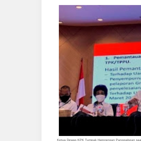
Ketua Dewas KPK Tumpak Hatorangan Panggabean saat