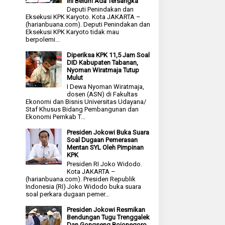
Ini Belum Ada Tersangka
Deputi Penindakan dan
Eksekusi KPK Karyoto. Kota JAKARTA –
(harianbuana.com). Deputi Penindakan dan
Eksekusi KPK Karyoto tidak mau
berpolemi...
Diperiksa KPK 11,5 Jam Soal
DID Kabupaten Tabanan,
Nyoman Wiratmaja Tutup
Mulut
I Dewa Nyoman Wiratmaja,
dosen (ASN) di Fakultas
Ekonomi dan Bisnis Universitas Udayana/
Staf Khusus Bidang Pembangunan dan
Ekonomi Pemkab T...
Presiden Jokowi Buka Suara
Soal Dugaan Pemerasan
Mentan SYL Oleh Pimpinan
KPK
Presiden RI Joko Widodo.
Kota JAKARTA –
(harianbuana.com). Presiden Republik
Indonesia (RI) Joko Widodo buka suara
soal perkara dugaan pemer...
Presiden Jokowi Resmikan
Bendungan Tugu Trenggalek
Dan Gongseng Bojonegoro,,