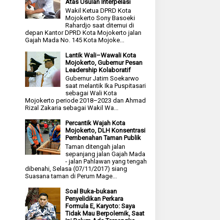
Atas Usulan Interpelasi
Wakil Ketua DPRD Kota
Mojokerto Sony Basoeki
Rahardjo saat ditemui di
depan Kantor DPRD Kota Mojokerto jalan
Gajah Mada No. 145 Kota Mojoke...
Lantik Wali–Wawali Kota
Mojokerto, Gubernur Pesan
Leadership Kolaboratif
Gubernur Jatim Soekarwo
saat melantik Ika Puspitasari
sebagai Wali Kota
Mojokerto periode 2018–2023 dan Ahmad
Rizal Zakaria sebagai Wakil Wa...
Percantik Wajah Kota
Mojokerto, DLH Konsentrasi
Pembenahan Taman Publik
Taman ditengah jalan
sepanjang jalan Gajah Mada
- jalan Pahlawan yang tengah
dibenahi, Selasa (07/11/2017) siang
Suasana taman di Perum Mage...
Soal Buka-bukaan
Penyelidikan Perkara
Formula E, Karyoto: Saya
Tidak Mau Berpolemik, Saat