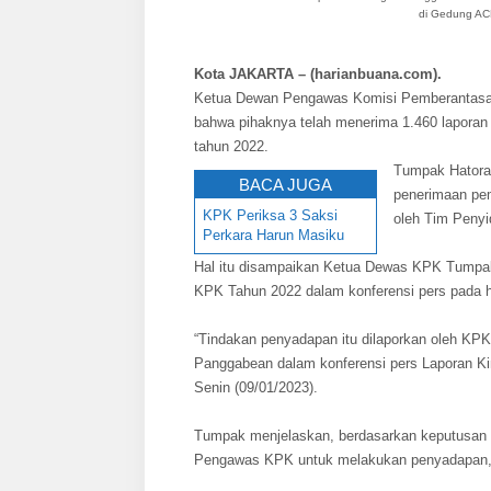
di Gedung ACL
Kota JAKARTA – (harianbuana.com).
Ketua Dewan Pengawas Komisi Pemberantasa
bahwa pihaknya telah menerima 1.460 laporan
tahun 2022.
Tumpak Hatora
BACA JUGA
penerimaan pem
KPK Periksa 3 Saksi
oleh Tim Penyi
Perkara Harun Masiku
Hal itu disampaikan Ketua Dewas KPK Tumpa
KPK Tahun 2022 dalam konferensi pers pada ha
“Tindakan penyadapan itu dilaporkan oleh K
Panggabean dalam konferensi pers Laporan K
Senin (09/01/2023).
Tumpak menjelaskan, berdasarkan keputusan M
Pengawas KPK untuk melakukan penyadapan, 