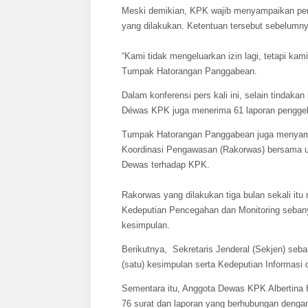
Meski demikian, KPK wajib menyampaikan pem
yang dilakukan. Ketentuan tersebut sebelum
“Kami tidak mengeluarkan izin lagi, tetapi ka
Tumpak Hatorangan Panggabean.
Dalam konferensi pers kali ini, selain tind
Déwas KPK juga menerima 61 laporan penggeled
Tumpak Hatorangan Panggabean juga menyamp
Koordinasi Pengawasan (Rakorwas) bersama u
Dewas terhadap KPK.
Rakorwas yang dilakukan tiga bulan sekali itu 
Kedeputian Pencegahan dan Monitoring sebanya
kesimpulan.
Berikutnya, Sekretaris Jenderal (Sekjen) seba
(satu) kesimpulan serta Kedeputian Informasi
Sementara itu, Anggota Dewas KPK Albertina
76 surat dan laporan yang berhubungan dengan