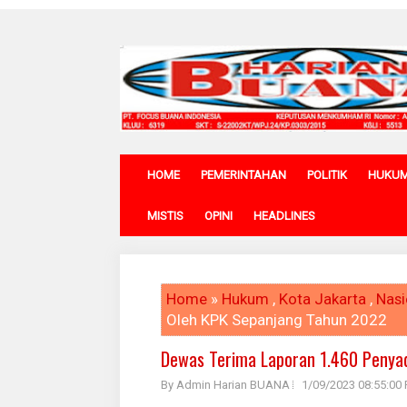
HOME
PEMERINTAHAN
POLITIK
HUKU
MISTIS
OPINI
HEADLINES
Home
»
Hukum
,
Kota Jakarta
,
Nasi
Oleh KPK Sepanjang Tahun 2022
Dewas Terima Laporan 1.460 Penya
By Admin Harian BUANA
1/09/2023 08:55:00