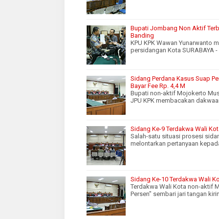
Bupati Jombang Non Aktif Terb
Banding
KPU KPK Wawan Yunarwanto men
persidangan Kota SURABAYA - 
Sidang Perdana Kasus Suap Per
Bayar Fee Rp. 4,4 M
Bupati non-aktif Mojokerto Mu
JPU KPK membacakan dakwaan
Sidang Ke-9 Terdakwa Wali Kot
Salah-satu situasi prosesi sid
melontarkan pertanyaan kepada
Sidang Ke-10 Terdakwa Wali Kot
Terdakwa Wali Kota non-aktif M
Persen" sembari jari tangan kiri