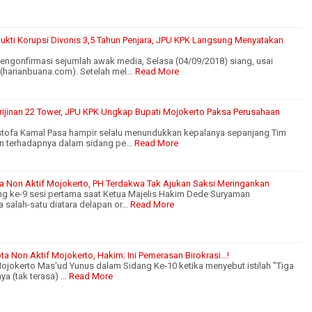
ukti Korupsi Divonis 3,5 Tahun Penjara, JPU KPK Langsung Menyatakan
gonfirmasi sejumlah awak media, Selasa (04/09/2018) siang, usai
(harianbuana.com). Setelah mel…
Read More
ijinan 22 Tower, JPU KPK Ungkap Bupati Mojokerto Paksa Perusahaan
stofa Kamal Pasa hampir selalu menundukkan kepalanya sepanjang Tim
 terhadapnya dalam sidang pe…
Read More
a Non Aktif Mojokerto, PH Terdakwa Tak Ajukan Saksi Meringankan
ang ke-9 sesi pertama saat Ketua Majelis Hakim Dede Suryaman
 salah-satu diatara delapan or…
Read More
a Non Aktif Mojokerto, Hakim: Ini Pemerasan Birokrasi...!
ojokerto Mas'ud Yunus dalam Sidang Ke-10 ketika menyebut istilah "Tiga
nya (tak terasa) …
Read More