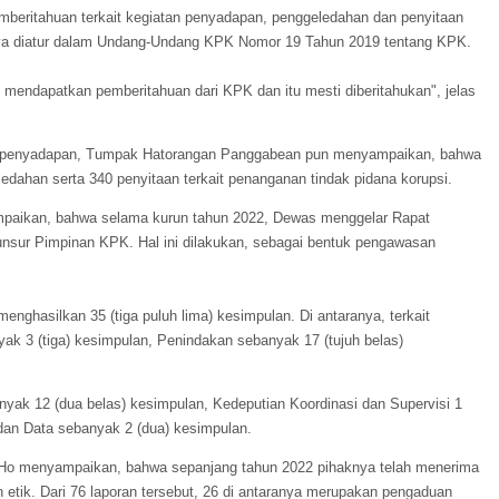
beritahuan terkait kegiatan penyadapan, penggeledahan dan penyitaan
nya diatur dalam Undang-Undang KPK Nomor 19 Tahun 2019 tentang KPK.
mi mendapatkan pemberitahuan dari KPK dan itu mesti diberitahukan", jelas
akan penyadapan, Tumpak Hatorangan Panggabean pun menyampaikan, bahwa
ahan serta 340 penyitaan terkait penanganan tindak pidana korupsi.
aikan, bahwa selama kurun tahun 2022, Dewas menggelar Rapat
nsur Pimpinan KPK. Hal ini dilakukan, sebagai bentuk pengawasan
menghasilkan 35 (tiga puluh lima) kesimpulan. Di antaranya, terkait
k 3 (tiga) kesimpulan, Penindakan sebanyak 17 (tujuh belas)
nyak 12 (dua belas) kesimpulan, Kedeputian Koordinasi dan Supervisi 1
 dan Data sebanyak 2 (dua) kesimpulan.
 Ho menyampaikan, bahwa sepanjang tahun 2022 pihaknya telah menerima
 etik. Dari 76 laporan tersebut, 26 di antaranya merupakan pengaduan