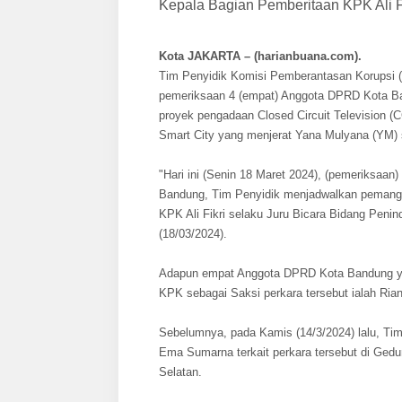
Kepala Bagian Pemberitaan KPK Ali Fi
Kota JAKARTA – (harianbuana.com).
Tim Penyidik Komisi Pemberantasan Korupsi (
pemeriksaan 4 (empat) Anggota DPRD Kota Ba
proyek pengadaan Closed Circuit Television 
Smart City yang menjerat Yana Mulyana (YM)
"Hari ini (Senin 18 Maret 2024), (pemeriksa
Bandung, Tim Penyidik menjadwalkan pemanggi
KPK Ali Fikri selaku Juru Bicara Bidang Pen
(18/03/2024).
Adapun empat Anggota DPRD Kota Bandung yang 
KPK sebagai Saksi perkara tersebut ialah Ria
Sebelumnya, pada Kamis (14/3/2024) lalu, Ti
Ema Sumarna terkait perkara tersebut di Gedu
Selatan.