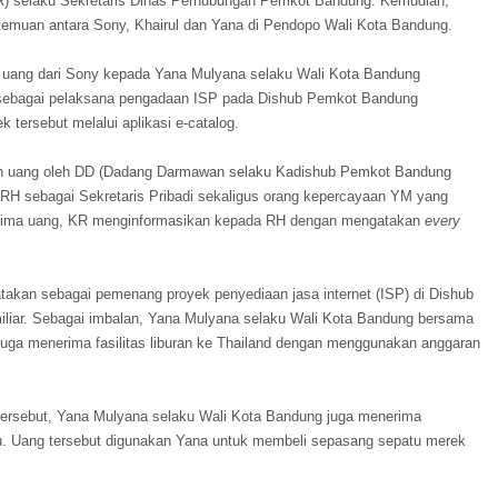
l (KR) selaku Sekretaris Dinas Perhubungan Pemkot Bandung. Kemudian,
rtemuan antara Sony, Khairul dan Yana di Pendopo Wali Kota Bandung.
 uang dari Sony kepada Yana Mulyana selaku Wali Kota Bandung
sebagai pelaksana pengadaan ISP pada Dishub Pemkot Bandung
 tersebut melalui aplikasi e-catalog.
aan uang oleh DD (Dadang Darmawan selaku Kadishub Pemkot Bandung
 RH sebagai Sekretaris Pribadi sekaligus orang kepercayaan YM yang
rima uang, KR menginformasikan kepada RH dengan mengatakan
every
takan sebagai pemenang proyek penyediaan jasa internet (ISP) di Dishub
iliar. Sebagai imbalan, Yana Mulyana selaku Wali Kota Bandung bersama
juga menerima fasilitas liburan ke Thailand dengan menggunakan anggaran
d tersebut, Yana Mulyana selaku Wali Kota Bandung juga menerima
u. Uang tersebut digunakan Yana untuk membeli sepasang sepatu merek