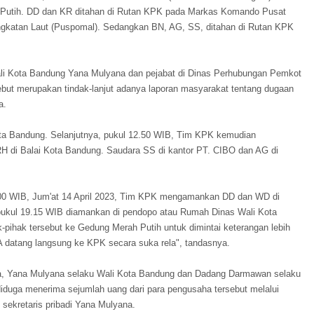
Putih. DD dan KR ditahan di Rutan KPK pada Markas Komando Pusat
 Angkatan Laut (Puspomal). Sedangkan BN, AG, SS, ditahan di Rutan KPK
i Kota Bandung Yana Mulyana dan pejabat di Dinas Perhubungan Pemkot
ebut merupakan tindak-lanjut adanya laporan masyarakat tentang dugaan
a.
ta Bandung. Selanjutnya, pukul 12.50 WIB, Tim KPK kemudian
 di Balai Kota Bandung. Saudara SS di kantor PT. CIBO dan AG di
.00 WIB, Jum'at 14 April 2023, Tim KPK mengamankan DD dan WD di
ukul 19.15 WIB diamankan di pendopo atau Rumah Dinas Wali Kota
ihak tersebut ke Gedung Merah Putih untuk dimintai keterangan lebih
MA datang langsung ke KPK secara suka rela", tandasnya.
a, Yana Mulyana selaku Wali Kota Bandung dan Dadang Darmawan selaku
duga menerima sejumlah uang dari para pengusaha tersebut melalui
u sekretaris pribadi Yana Mulyana.