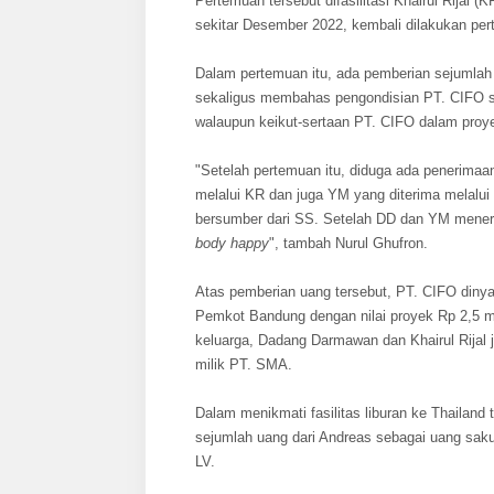
Pertemuan tersebut difasilitasi Khairul Rija
sekitar Desember 2022, kembali dilakukan pe
Dalam pertemuan itu, ada pemberian sejumlah
sekaligus membahas pengondisian PT. CIFO 
walaupun keikut-sertaan PT. CIFO dalam proyek
"Setelah pertemuan itu, diduga ada penerim
melalui KR dan juga YM yang diterima melalui
bersumber dari SS. Setelah DD dan YM mene
body happy
", tambah Nurul Ghufron.
Atas pemberian uang tersebut, PT. CIFO dinya
Pemkot Bandung dengan nilai proyek Rp 2,5 m
keluarga, Dadang Darmawan dan Khairul Rijal 
milik PT. SMA.
Dalam menikmati fasilitas liburan ke Thailan
sejumlah uang dari Andreas sebagai uang sak
LV.