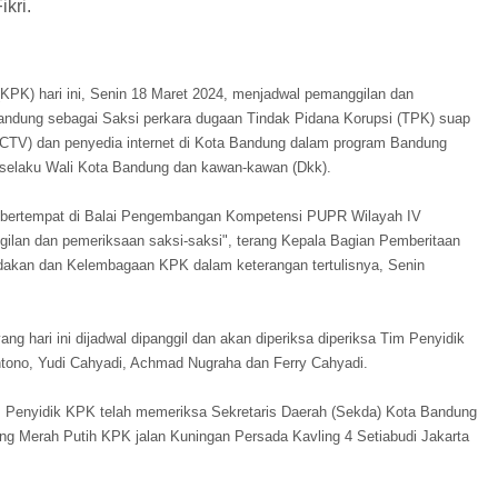
kri.
KPK) hari ini, Senin 18 Maret 2024, menjadwal pemanggilan dan
ndung sebagai Saksi perkara dugaan Tindak Pidana Korupsi (TPK) suap
(CCTV) dan penyedia internet di Kota Bandung dalam program Bandung
 selaku Wali Kota Bandung dan kawan-kawan (Dkk).
an) bertempat di Balai Pengembangan Kompetensi PUPR Wilayah IV
lan dan pemeriksaan saksi-saksi", terang Kepala Bagian Pemberitaan
indakan dan Kelembagaan KPK dalam keterangan tertulisnya, Senin
hari ini dijadwal dipanggil dan akan diperiksa diperiksa Tim Penyidik
ntono, Yudi Cahyadi, Achmad Nugraha dan Ferry Cahyadi.
m Penyidik KPK telah memeriksa Sekretaris Daerah (Sekda) Kota Bandung
ng Merah Putih KPK jalan Kuningan Persada Kavling 4 Setiabudi Jakarta