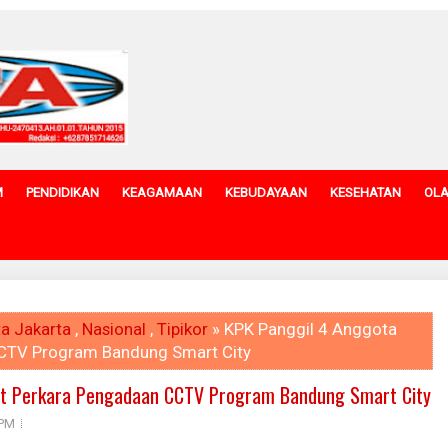
M
PENDIDIKAN
KEAGAMAAN
KEBUDAYAAN
KESEHATAN
OL
a Jakarta
,
Nasional
,
Tipikor
» KPK Panggil 4 Anggota
CCTV Program Bandung Smart City
it Perkara Pengadaan CCTV Program Bandung Smart City
 PM