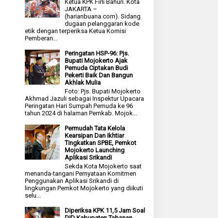
Ketua KPK Firli Bahuri. Kota
JAKARTA –
(harianbuana.com). Sidang
dugaan pelanggaran kode
etik dengan terperiksa Ketua Komisi
Pemberan...
Peringatan HSP-96: Pjs.
Bupati Mojokerto Ajak
Pemuda Ciptakan Budi
Pekerti Baik Dan Bangun
Akhlak Mulia
Foto: Pjs. Bupati Mojokerto
Akhmad Jazuli sebagai Inspektur Upacara
Peringatan Hari Sumpah Pemuda ke 96
tahun 2024 di halaman Pemkab. Mojok...
Permudah Tata Kelola
Kearsipan Dan Ikhtiar
Tingkatkan SPBE, Pemkot
Mojokerto Launching
Aplikasi Srikandi
Sekda Kota Mojokerto saat
menanda-tangani Pernyataan Komitmen
Penggunakan Aplikasi Srikandi di
lingkungan Pemkot Mojokerto yang diikuti
selu...
Diperiksa KPK 11,5 Jam Soal
DID Kabupaten Tabanan,