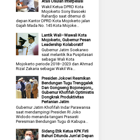
Atas Usulan Interpelasi
Wakil Ketua DPRD Kota
Mojokerto Sony Basoeki
Rahardjo saat ditemui di
depan Kantor DPRD Kota Mojokerto jalan
Gajah Mada No. 145 Kota Mojoke...
Lantik Wali–Wawali Kota
Mojokerto, Gubernur Pesan
Leadership Kolaboratif
Gubernur Jatim Soekarwo
saat melantik Ika Puspitasari
sebagai Wali Kota
Mojokerto periode 2018–2023 dan Ahmad
Rizal Zakaria sebagai Wakil Wa...
Presiden Jokowi Resmikan
Bendungan Tugu Trenggalek
Dan Gongseng Bojonegoro,,
Gubernur Khofifah Optimistis
Dongkrak Produktivitas
Pertanian Jatim
Gubernur Jatim Khofifah Indar Parawansa
saat mendampingi Presiden RI Joko
Widodo menanda-tangani Prasasti
Peresmian Bendungan Tugu di Kabupa...
Sidang Etik Ketua KPK Firli
Bahuri Ditunda Jum'at Depan