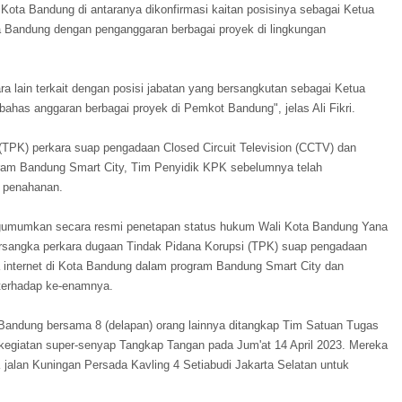
Kota Bandung di antaranya dikonfirmasi kaitan posisinya sebagai Ketua
 Bandung dengan penganggaran berbagai proyek di lingkungan
ra lain terkait dengan posisi jabatan yang bersangkutan sebagai Ketua
as anggaran berbagai proyek di Pemkot Bandung", jelas Ali Fikri.
(TPK) perkara suap pengadaan Closed Circuit Television (CCTV) dan
gram Bandung Smart City, Tim Penyidik KPK sebelumnya telah
 penahanan.
ngumumkan secara resmi penetapan status hukum Wali Kota Bandung Yana
Tersangka perkara dugaan Tindak Pidana Korupsi (TPK) suap pengadaan
a internet di Kota Bandung dalam program Bandung Smart City dan
terhadap ke-enamnya.
andung bersama 8 (delapan) orang lainnya ditangkap Tim Satuan Tugas
egiatan super-senyap Tangkap Tangan pada Jum'at 14 April 2023. Mereka
alan Kuningan Persada Kavling 4 Setiabudi Jakarta Selatan untuk