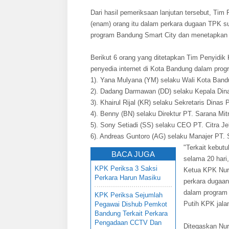
Dari hasil pemeriksaan lanjutan tersebut, Ti
(enam) orang itu dalam perkara dugaan TPK s
program Bandung Smart City dan menetapkan 
Berikut 6 orang yang ditetapkan Tim Penyid
penyedia internet di Kota Bandung dalam prog
1). Yana Mulyana (YM) selaku Wali Kota Band
2). Dadang Darmawan (DD) selaku Kepala Din
3). Khairul Rijal (KR) selaku Sekretaris Din
4). Benny (BN) selaku Direktur PT. Sarana Mi
5). Sony Setiadi (SS) selaku CEO PT. Citra Je
6). Andreas Guntoro (AG) selaku Manajer PT. 
"Terkait kebut
BACA JUGA
selama 20 hari,
KPK Periksa 3 Saksi
Ketua KPK Nuru
Perkara Harun Masiku
perkara dugaa
dalam program 
KPK Periksa Sejumlah
Putih KPK jala
Pegawai Dishub Pemkot
Bandung Terkait Perkara
Pengadaan CCTV Dan
Ditegaskan Nur