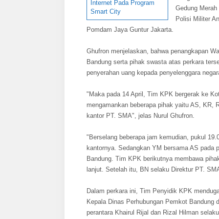
Internet Pada Program
Gedung Merah 
Smart City
Polisi Militer
Pomdam Jaya Guntur Jakarta.
Ghufron menjelaskan, bahwa penangkapan Wal
Bandung serta pihak swasta atas perkara ters
penyerahan uang kepada penyelenggara negar
"Maka pada 14 April, Tim KPK bergerak ke Ko
mengamankan beberapa pihak yaitu AS, KR, RH
kantor PT. SMA", jelas Nurul Ghufron.
"Berselang beberapa jam kemudian, pukul 19
kantornya. Sedangkan YM bersama AS pada p
Bandung. Tim KPK berikutnya membawa pihak-p
lanjut. Setelah itu, BN selaku Direktur PT. S
Dalam perkara ini, Tim Penyidik KPK mendug
Kepala Dinas Perhubungan Pemkot Bandung di
perantara Khairul Rijal dan Rizal Hilman selak