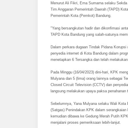
Menurut Ali Fikri, Ema Sumarna selaku Sekda 
Tim Anggaran Pemerintah Daerah (TAPD) Kota
Pemerintah Kota (Pemkot) Bandung.
"Yang bersangkutan hadir dan dikonfimasi anta
TAPD Kota Bandung yang salah-satunya membah
Dalam perkara dugaan Tindak Pidana Korupsi 
penyedia internet di Kota Bandung dalam pro
menetapkan 6 Tersangka dan telah melakukan
Pada Minggu (16/04/2023) dini-hari, KPK me
Mulyana dan 5 (lima) orang lainnya sebagai 
Closed Circuit Television (CCTV) dan penyedi
langsung melakukan upaya paksa penahanan 
Sebelumnya, Yana Mulyana selaku Wali Kota B
(Satgas) Penindakan KPK dalam serangkaian k
kemudian dibawa ke Gedung Merah Putih KPK j
menjalani proses pemeriksaan lebih-lanjut.