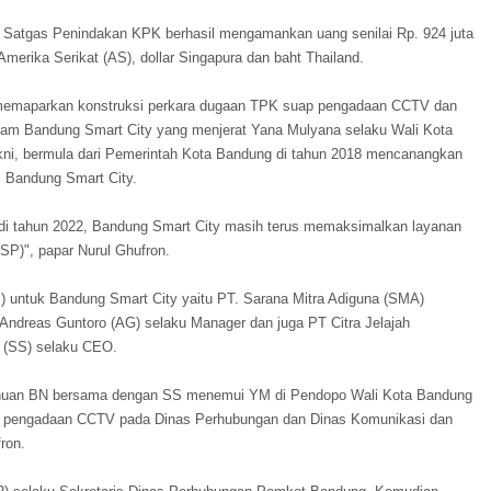
 Satgas Penindakan KPK berhasil mengamankan uang senilai Rp. 924 juta
 Amerika Serikat (AS), dollar Singapura dan baht Thailand.
n memaparkan konstruksi perkara dugaan TPK suap pengadaan CCTV dan
gram Bandung Smart City yang menjerat Yana Mulyana selaku Wali Kota
akni, bermula dari Pemerintah Kota Bandung di tahun 2018 mencanangkan
 Bandung Smart City.
 di tahun 2022, Bandung Smart City masih terus memaksimalkan layanan
ISP)", papar Nurul Ghufron.
) untuk Bandung Smart City yaitu PT. Sarana Mitra Adiguna (SMA)
 Andreas Guntoro (AG) selaku Manager dan juga PT Citra Jelajah
i (SS) selaku CEO.
ahuan BN bersama dengan SS menemui YM di Pendopo Wali Kota Bandung
k pengadaan CCTV pada Dinas Perhubungan dan Dinas Komunikasi dan
ron.