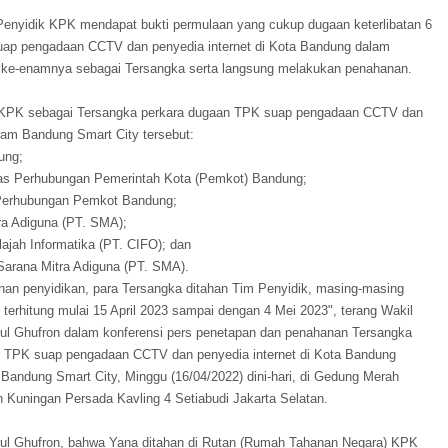
m Penyidik KPK mendapat bukti permulaan yang cukup dugaan keterlibatan 6
uap pengadaan CCTV dan penyedia internet di Kota Bandung dalam
ke-enamnya sebagai Tersangka serta langsung melakukan penahanan.
ik KPK sebagai Tersangka perkara dugaan TPK suap pengadaan CCTV dan
ram Bandung Smart City tersebut:
ung;
as Perhubungan Pemerintah Kota (Pemkot) Bandung;
as Perhubungan Pemkot Bandung;
tra Adiguna (PT. SMA);
lajah Informatika (PT. CIFO); dan
Sarana Mitra Adiguna (PT. SMA).
uhan penyidikan, para Tersangka ditahan Tim Penyidik, masing-masing
 terhitung mulai 15 April 2023 sampai dengan 4 Mei 2023", terang Wakil
l Ghufron dalam konferensi pers penetapan dan penahanan Tersangka
n TPK suap pengadaan CCTV dan penyedia internet di Kota Bandung
Bandung Smart City, Minggu (16/04/2022) dini-hari, di Gedung Merah
n Kuningan Persada Kavling 4 Setiabudi Jakarta Selatan.
ul Ghufron, bahwa Yana ditahan di Rutan (Rumah Tahanan Negara) KPK