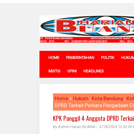
HOME
PEMERINTAHAN
POLITIK
HUKU
MISTIS
OPINI
HEADLINES
Home
»
Hukum
,
Kota Bandung
,
Kot
DPRD Terkait Perkara Pengadaan 
KPK Panggil 4 Anggota DPRD Terka
By Admin Harian BUANA
3/18/2024 12:02:00