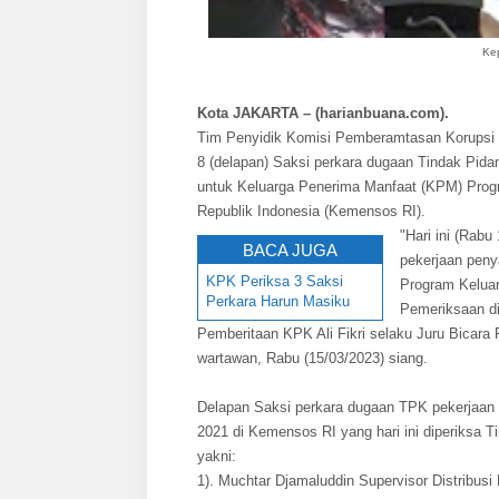
Kep
Kota JAKARTA – (harianbuana.com).
Tim Penyidik Komisi Pemberamtasan Korupsi (
8 (delapan) Saksi perkara dugaan Tindak Pida
untuk Keluarga Penerima Manfaat (KPM) Prog
Republik Indonesia (Kemensos RI).
"Hari ini (Rab
BACA JUGA
pekerjaan peny
KPK Periksa 3 Saksi
Program Kelua
Perkara Harun Masiku
Pemeriksaan di
Pemberitaan KPK Ali Fikri selaku Juru Bicar
wartawan, Rabu (15/03/2023) siang.
Delapan Saksi perkara dugaan TPK pekerjaan
2021 di Kemensos RI yang hari ini diperiksa 
yakni:
1). Muchtar Djamaluddin Supervisor Distribus