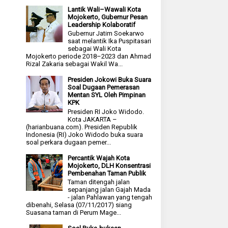
Lantik Wali–Wawali Kota
Mojokerto, Gubernur Pesan
Leadership Kolaboratif
Gubernur Jatim Soekarwo
saat melantik Ika Puspitasari
sebagai Wali Kota
Mojokerto periode 2018–2023 dan Ahmad
Rizal Zakaria sebagai Wakil Wa...
Presiden Jokowi Buka Suara
Soal Dugaan Pemerasan
Mentan SYL Oleh Pimpinan
KPK
Presiden RI Joko Widodo.
Kota JAKARTA –
(harianbuana.com). Presiden Republik
Indonesia (RI) Joko Widodo buka suara
soal perkara dugaan pemer...
Percantik Wajah Kota
Mojokerto, DLH Konsentrasi
Pembenahan Taman Publik
Taman ditengah jalan
sepanjang jalan Gajah Mada
- jalan Pahlawan yang tengah
dibenahi, Selasa (07/11/2017) siang
Suasana taman di Perum Mage...