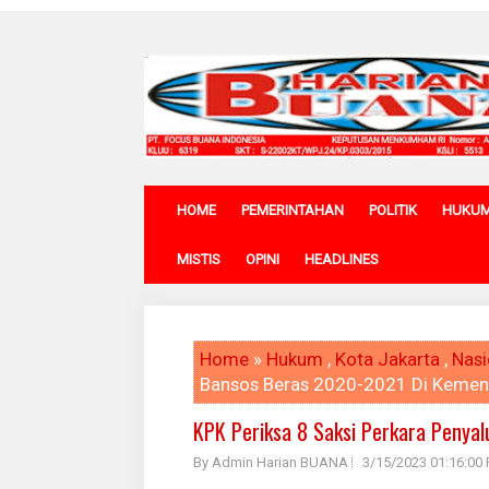
HOME
PEMERINTAHAN
POLITIK
HUKU
MISTIS
OPINI
HEADLINES
Home
»
Hukum
,
Kota Jakarta
,
Nasi
Bansos Beras 2020-2021 Di Kemen
KPK Periksa 8 Saksi Perkara Penya
By Admin Harian BUANA
3/15/2023 01:16:00