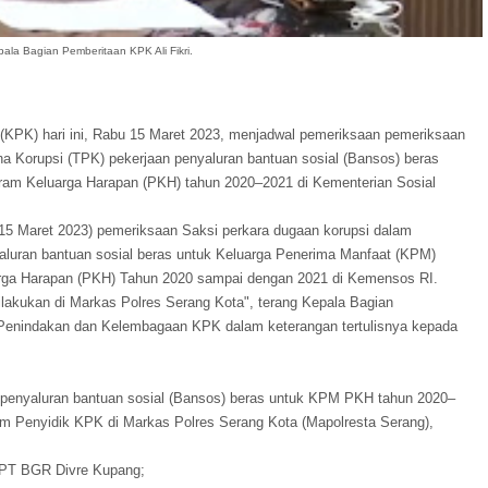
ala Bagian Pemberitaan KPK Ali Fikri.
KPK) hari ini, Rabu 15 Maret 2023, menjadwal pemeriksaan pemeriksaan
na Korupsi (TPK) pekerjaan penyaluran bantuan sosial (Bansos) beras
ram Keluarga Harapan (PKH) tahun 2020–2021 di Kementerian Sosial
u 15 Maret 2023) pemeriksaan Saksi perkara dugaan korupsi dalam
aluran bantuan sosial beras untuk Keluarga Penerima Manfaat (KPM)
rga Harapan (PKH) Tahun 2020 sampai dengan 2021 di Kemensos RI.
lakukan di Markas Polres Serang Kota", terang Kepala Bagian
a Penindakan dan Kelembagaan KPK dalam keterangan tertulisnya kepada
 penyaluran bantuan sosial (Bansos) beras untuk KPM PKH tahun 2020–
Tim Penyidik KPK di Markas Polres Serang Kota (Mapolresta Serang),
i PT BGR Divre Kupang;