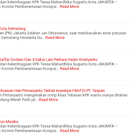
n dan kelembagaan KPK Tessa Mahardhika Sugiarto.Kota JAKARTA –
ik Komisi Pemberantasan Korupsi…
Read More
 Kota Semarang
ri (PN) Jakarta Selatan Jan Oktavianus, saat membacakan amar putusan
a Semarang Hevearita Gu…
Read More
i Saffar Godam Dan 4 Saksi Lain Perkara Hasto Kristiyanto
n dan Kelembagaan KPK Tessa Mahardhika Sugiarto.Kota JAKARTA –
ik Komisi Pemberantasan Korupsi…
Read More
kiawan Heri Primaryanto Terkait Investasi Fiktif Di PT. Taspen
eri Primaryanto mengenakan romp khas Tahanan KPK warna oranye ditahan
edung Merah Putih jal…
Read More
arun Masiku
n dan Kelembagaan KPK Tessa Mahardhika Sugiarto.Kota JAKARTA –
ik Komisi Pemberantasan Korupsi…
Read More