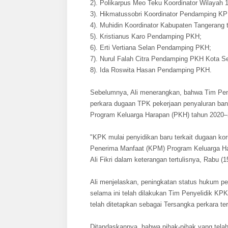
2). Polikarpus Meo Teku Koordinator Wilayah 
3). Hikmatussobri Koordinator Pendamping K
4). Muhidin Koordinator Kabupaten Tangerang 
5). Kristianus Karo Pendamping PKH;
6). Erti Vertiana Selan Pendamping PKH;
7). Nurul Falah Citra Pendamping PKH Kota S
8). Ida Roswita Hasan Pendamping PKH.
Sebelumnya, Ali menerangkan, bahwa Tim Pen
perkara dugaan TPK pekerjaan penyaluran ban
Program Keluarga Harapan (PKH) tahun 2020–2
"KPK mulai penyidikan baru terkait dugaan ko
Penerima Manfaat (KPM) Program Keluarga Ha
Ali Fikri dalam keterangan tertulisnya, Rabu (1
Ali menjelaskan, peningkatan status hukum pen
selama ini telah dilakukan Tim Penyelidik KPK
telah ditetapkan sebagai Tersangka perkara te
Ditandaskannya, bahwa pihak-pihak yang telah