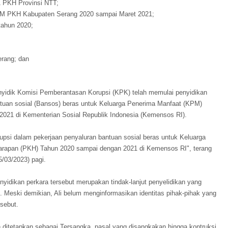
1 PKH Provinsi NTT;
PM PKH Kabupaten Serang 2020 sampai Maret 2021;
tahun 2020;
erang; dan
yidik Komisi Pemberantasan Korupsi (KPK) telah memulai penyidikan
tuan sosial (Bansos) beras untuk Keluarga Penerima Manfaat (KPM)
021 di Kementerian Sosial Republik Indonesia (Kemensos RI).
rupsi dalam pekerjaan penyaluran bantuan sosial beras untuk Keluarga
rapan (PKH) Tahun 2020 sampai dengan 2021 di Kemensos RI", terang
5/03/2023) pagi.
yidikan perkara tersebut merupakan tindak-lanjut penyelidikan yang
. Meski demikian, Ali belum menginformasikan identitas pihak-pihak yang
rsebut.
 ditetapkan sebagai Tersangka, pasal yang disangkakan hingga kontruksi