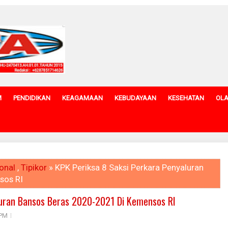
M
PENDIDIKAN
KEAGAMAAN
KEBUDAYAAN
KESEHATAN
OL
onal
,
Tipikor
» KPK Periksa 8 Saksi Perkara Penyaluran
sos RI
luran Bansos Beras 2020-2021 Di Kemensos RI
 PM