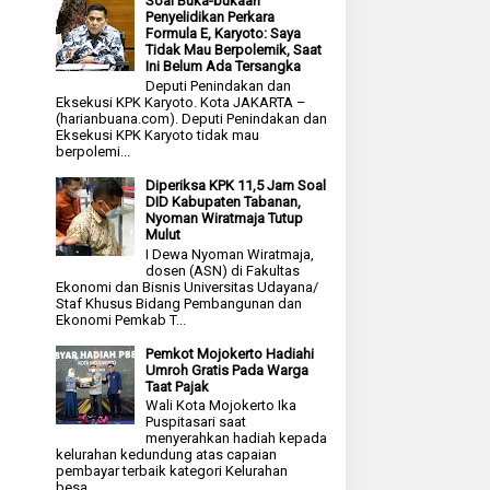
Soal Buka-bukaan
Penyelidikan Perkara
Formula E, Karyoto: Saya
Tidak Mau Berpolemik, Saat
Ini Belum Ada Tersangka
Deputi Penindakan dan
Eksekusi KPK Karyoto. Kota JAKARTA –
(harianbuana.com). Deputi Penindakan dan
Eksekusi KPK Karyoto tidak mau
berpolemi...
Diperiksa KPK 11,5 Jam Soal
DID Kabupaten Tabanan,
Nyoman Wiratmaja Tutup
Mulut
I Dewa Nyoman Wiratmaja,
dosen (ASN) di Fakultas
Ekonomi dan Bisnis Universitas Udayana/
Staf Khusus Bidang Pembangunan dan
Ekonomi Pemkab T...
Pemkot Mojokerto Hadiahi
Umroh Gratis Pada Warga
Taat Pajak
Wali Kota Mojokerto Ika
Puspitasari saat
menyerahkan hadiah kepada
kelurahan kedundung atas capaian
pembayar terbaik kategori Kelurahan
besa...