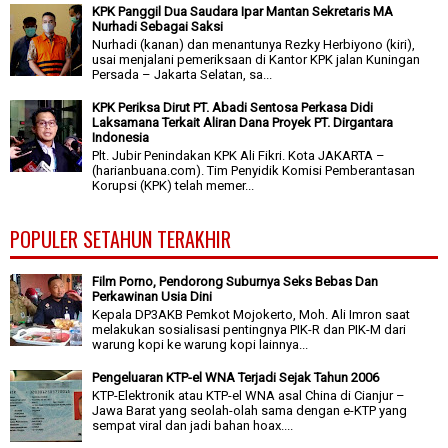
KPK Panggil Dua Saudara Ipar Mantan Sekretaris MA
Nurhadi Sebagai Saksi
Nurhadi (kanan) dan menantunya Rezky Herbiyono (kiri),
usai menjalani pemeriksaan di Kantor KPK jalan Kuningan
Persada – Jakarta Selatan, sa...
KPK Periksa Dirut PT. Abadi Sentosa Perkasa Didi
Laksamana Terkait Aliran Dana Proyek PT. Dirgantara
Indonesia
Plt. Jubir Penindakan KPK Ali Fikri. Kota JAKARTA –
(harianbuana.com). Tim Penyidik Komisi Pemberantasan
Korupsi (KPK) telah memer...
POPULER SETAHUN TERAKHIR
Film Porno, Pendorong Suburnya Seks Bebas Dan
Perkawinan Usia Dini
Kepala DP3AKB Pemkot Mojokerto, Moh. Ali Imron saat
melakukan sosialisasi pentingnya PIK-R dan PIK-M dari
warung kopi ke warung kopi lainnya...
Pengeluaran KTP-el WNA Terjadi Sejak Tahun 2006
KTP-Elektronik atau KTP-el WNA asal China di Cianjur –
Jawa Barat yang seolah-olah sama dengan e-KTP yang
sempat viral dan jadi bahan hoax....