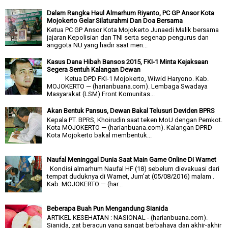
Dalam Rangka Haul Almarhum Riyanto, PC GP Ansor Kota
Mojokerto Gelar Silaturahmi Dan Doa Bersama
Ketua PC GP Ansor Kota Mojokerto Junaedi Malik bersama
jajaran Kepolisian dan TNI serta segenap pengurus dan
anggota NU yang hadir saat men...
Kasus Dana Hibah Bansos 2015, FKI-1 Minta Kejaksaan
Segera Sentuh Kalangan Dewan
Ketua DPD FKI-1 Mojokerto, Wiwid Haryono. Kab.
MOJOKERTO — (harianbuana.com). Lembaga Swadaya
Masyarakat (LSM) Front Komunitas...
Akan Bentuk Pansus, Dewan Bakal Telusuri Deviden BPRS
Kepala PT. BPRS, Khoirudin saat teken MoU dengan Pemkot.
Kota MOJOKERTO — (harianbuana.com). Kalangan DPRD
Kota Mojokerto bakal membentuk...
Naufal Meninggal Dunia Saat Main Game Online Di Warnet
Kondisi almarhum Naufal HF (18) sebelum dievakuasi dari
tempat duduknya di Warnet, Jum'at (05/08/2016) malam .
Kab. MOJOKERTO — (har...
Beberapa Buah Pun Mengandung Sianida
ARTIKEL KESEHATAN : NASIONAL - (harianbuana.com).
Sianida, zat beracun yang sangat berbahaya dan akhir-akhir