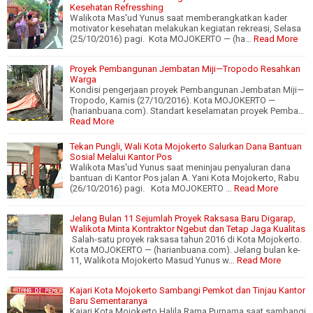
Kesehatan Refresshing
Walikota Mas'ud Yunus saat memberangkatkan kader
motivator kesehatan melakukan kegiatan rekreasi, Selasa
(25/10/2016) pagi. Kota MOJOKERTO — (ha…
Read More
Proyek Pembangunan Jembatan Miji—Tropodo Resahkan
Warga
Kondisi pengerjaan proyek Pembangunan Jembatan Miji—
Tropodo, Kamis (27/10/2016). Kota MOJOKERTO —
(harianbuana.com). Standart keselamatan proyek Pemba…
Read More
Tekan Pungli, Wali Kota Mojokerto Salurkan Dana Bantuan
Sosial Melalui Kantor Pos
Walikota Mas'ud Yunus saat meninjau penyaluran dana
bantuan di Kantor Pos jalan A. Yani Kota Mojokerto, Rabu
(26/10/2016) pagi. Kota MOJOKERTO …
Read More
Jelang Bulan 11 Sejumlah Proyek Raksasa Baru Digarap,
Walikota Minta Kontraktor Ngebut dan Tetap Jaga Kualitas
Salah-satu proyek raksasa tahun 2016 di Kota Mojokerto.
Kota MOJOKERTO — (harianbuana.com). Jelang bulan ke-
11, Walikota Mojokerto Masud Yunus w…
Read More
Kajari Kota Mojokerto Sambangi Pemkot dan Tinjau Kantor
Baru Sementaranya
Kajari Kota Mojokerto Halila Rama Purnama saat sambangi