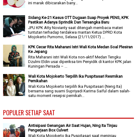
ini marak dibicarakan bany...
Sidang Ke-21 Kasus OTT Dugaan Suap Proyek PENS, KPK
Pastikan Adanya Sprindik Dan Tersangka Baru
JPU KPK Atty Novianty saat ditengah membaca materi
tuntutan terhadap terdakwa mantan Ketua DPRD Kota
Mojokerto Purnomo, Selasa (21/11/2017) ...
KPK Cecar Rita Maharani Istri Wali Kota Medan Soal Plesiran
Ke Jepang
Rita Maharani istri Wali Kota non-aktif Medan Tengku
Dzulmi Eldin usai diperiksa tim Penyidik di kantor KPK jalan
Kuningan Persada – ...
Wali Kota Mojokerto Terpilih Ika Puspitasari Resmikan
Pernikahan
Wali Kota Mojokerto terpilih Ika Puspitasari (Neng Ita)
bersama sang suami Supriyadi Karima Saiful dalam salah-
satu moment resepsi pernikah...
POPULER SETIAP SAAT
Antisipasi Genangan Air Saat Hujan, Ning Ita Tinjau
Pengerjaan Box Culvert
Wali Kota Mojokerto Ika Puspitasari saat meninjau