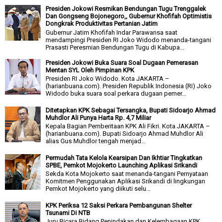
Presiden Jokowi Resmikan Bendungan Tugu Trenggalek
Dan Gongseng Bojonegoro,, Gubernur Khofifah Optimistis
Dongkrak Produktivitas Pertanian Jatim
Gubernur Jatim Khofifah Indar Parawansa saat
mendampingi Presiden RI Joko Widodo menanda-tangani
Prasasti Peresmian Bendungan Tugu di Kabupa...
Presiden Jokowi Buka Suara Soal Dugaan Pemerasan
Mentan SYL Oleh Pimpinan KPK
Presiden RI Joko Widodo. Kota JAKARTA –
(harianbuana.com). Presiden Republik Indonesia (RI) Joko
Widodo buka suara soal perkara dugaan pemer...
Ditetapkan KPK Sebagai Tersangka, Bupati Sidoarjo Ahmad
Muhdlor Ali Punya Harta Rp. 4,7 Miliar
Kepala Bagian Pemberitaan KPK Ali Fikri. Kota JAKARTA –
(harianbuana.com). Bupati Sidoarjo Ahmad Muhdlor Ali
alias Gus Muhdlor tengah menjad...
Permudah Tata Kelola Kearsipan Dan Ikhtiar Tingkatkan
SPBE, Pemkot Mojokerto Launching Aplikasi Srikandi
Sekda Kota Mojokerto saat menanda-tangani Pernyataan
Komitmen Penggunakan Aplikasi Srikandi di lingkungan
Pemkot Mojokerto yang diikuti selu...
KPK Periksa 12 Saksi Perkara Pembangunan Shelter
Tsunami Di NTB
Juru Bicara Bidang Penindakan dan Kelembagaan KPK