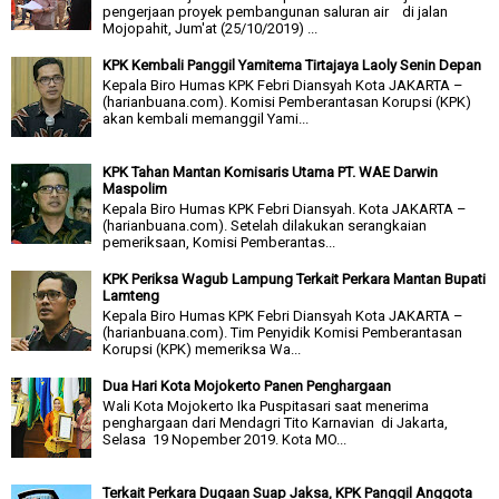
pengerjaan proyek pembangunan saluran air di jalan
Mojopahit, Jum'at (25/10/2019) ...
KPK Kembali Panggil Yamitema Tirtajaya Laoly Senin Depan
Kepala Biro Humas KPK Febri Diansyah Kota JAKARTA –
(harianbuana.com). Komisi Pemberantasan Korupsi (KPK)
akan kembali memanggil Yami...
KPK Tahan Mantan Komisaris Utama PT. WAE Darwin
Maspolim
Kepala Biro Humas KPK Febri Diansyah. Kota JAKARTA –
(harianbuana.com). Setelah dilakukan serangkaian
pemeriksaan, Komisi Pemberantas...
KPK Periksa Wagub Lampung Terkait Perkara Mantan Bupati
Lamteng
Kepala Biro Humas KPK Febri Diansyah Kota JAKARTA –
(harianbuana.com). Tim Penyidik Komisi Pemberantasan
Korupsi (KPK) memeriksa Wa...
Dua Hari Kota Mojokerto Panen Penghargaan
Wali Kota Mojokerto Ika Puspitasari saat menerima
penghargaan dari Mendagri Tito Karnavian di Jakarta,
Selasa 19 Nopember 2019. Kota MO...
Terkait Perkara Dugaan Suap Jaksa, KPK Panggil Anggota