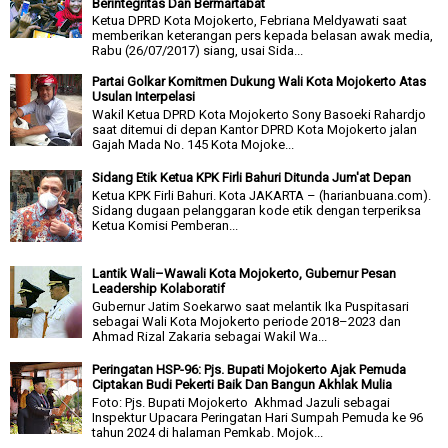
Berintegritas Dan Bermartabat
Ketua DPRD Kota Mojokerto, Febriana Meldyawati saat
memberikan keterangan pers kepada belasan awak media,
Rabu (26/07/2017) siang, usai Sida...
Partai Golkar Komitmen Dukung Wali Kota Mojokerto Atas
Usulan Interpelasi
Wakil Ketua DPRD Kota Mojokerto Sony Basoeki Rahardjo
saat ditemui di depan Kantor DPRD Kota Mojokerto jalan
Gajah Mada No. 145 Kota Mojoke...
Sidang Etik Ketua KPK Firli Bahuri Ditunda Jum'at Depan
Ketua KPK Firli Bahuri. Kota JAKARTA – (harianbuana.com).
Sidang dugaan pelanggaran kode etik dengan terperiksa
Ketua Komisi Pemberan...
Lantik Wali–Wawali Kota Mojokerto, Gubernur Pesan
Leadership Kolaboratif
Gubernur Jatim Soekarwo saat melantik Ika Puspitasari
sebagai Wali Kota Mojokerto periode 2018–2023 dan
Ahmad Rizal Zakaria sebagai Wakil Wa...
Peringatan HSP-96: Pjs. Bupati Mojokerto Ajak Pemuda
Ciptakan Budi Pekerti Baik Dan Bangun Akhlak Mulia
Foto: Pjs. Bupati Mojokerto Akhmad Jazuli sebagai
Inspektur Upacara Peringatan Hari Sumpah Pemuda ke 96
tahun 2024 di halaman Pemkab. Mojok...