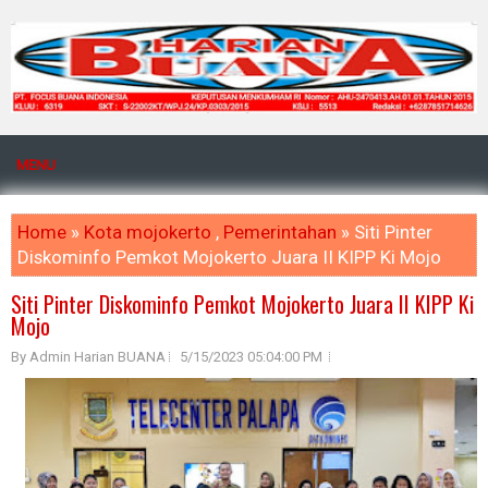
MENU
Home
»
Kota mojokerto
,
Pemerintahan
» Siti Pinter
Diskominfo Pemkot Mojokerto Juara II KIPP Ki Mojo
Siti Pinter Diskominfo Pemkot Mojokerto Juara II KIPP Ki
Mojo
By Admin Harian BUANA
5/15/2023 05:04:00 PM