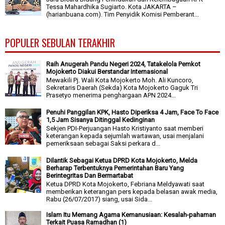
Tessa Mahardhika Sugiarto. Kota JAKARTA –
(harianbuana.com). Tim Penyidik Komisi Pemberant...
POPULER SEBULAN TERAKHIR
Raih Anugerah Pandu Negeri 2024, Tatakelola Pemkot
Mojokerto Diakui Berstandar Internasional
Mewakili Pj. Wali Kota Mojokerto Moh. Ali Kuncoro,
Sekretaris Daerah (Sekda) Kota Mojokerto Gaguk Tri
Prasetyo menerima penghargaan APN 2024...
Penuhi Panggilan KPK, Hasto Diperiksa 4 Jam, Face To Face
1,5 Jam Sisanya Ditinggal Kedinginan
Sekjen PDI-Perjuangan Hasto Kristiyanto saat memberi
keterangan kepada sejumlah wartawan, usai menjalani
pemeriksaan sebagai Saksi perkara d...
Dilantik Sebagai Ketua DPRD Kota Mojokerto, Melda
Berharap Terbentuknya Pemerintahan Baru Yang
Berintegritas Dan Bermartabat
Ketua DPRD Kota Mojokerto, Febriana Meldyawati saat
memberikan keterangan pers kepada belasan awak media,
Rabu (26/07/2017) siang, usai Sida...
Islam Itu Memang Agama Kemanusiaan: Kesalah-pahaman
Terkait Puasa Ramadhan (1)