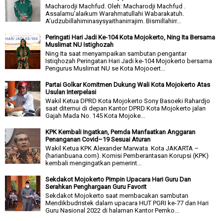
Macharodji Machfud. Oleh: Macharodji Machfud .
Assalamu’alaikum Warahmatullahi Wabarakatuh.
A’udzubillahiminasysyaithanirrajim. Bismillahirr...
Peringati Hari Jadi Ke-104 Kota Mojokerto, Ning Ita Bersama
Muslimat NU Istighozah
Ning Ita saat menyampaikan sambutan pengantar
Istiqhozah Peringatan Hari Jadi ke-104 Mojokerto bersama
Pengurus Muslimat NU se Kota Mojooert...
Partai Golkar Komitmen Dukung Wali Kota Mojokerto Atas
Usulan Interpelasi
Wakil Ketua DPRD Kota Mojokerto Sony Basoeki Rahardjo
saat ditemui di depan Kantor DPRD Kota Mojokerto jalan
Gajah Mada No. 145 Kota Mojoke...
KPK Kembali Ingatkan, Pemda Manfaatkan Anggaran
Penanganan Covid–19 Sesuai Aturan
Wakil Ketua KPK Alexander Marwata. Kota JAKARTA –
(harianbuana.com). Komisi Pemberantasan Korupsi (KPK)
kembali mengingatkan pemerint...
Sekdakot Mojokerto Pimpin Upacara Hari Guru Dan
Serahkan Penghargaan Guru Favorit
Sekdakot Mojokerto saat membacakan sambutan
Mendikbudristek dalam upacara HUT PGRI ke-77 dan Hari
Guru Nasional 2022 di halaman Kantor Pemko...