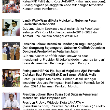
Ketua KPK Firli Bahuri. Kota JAKARTA – (harianbuana.com).
Sidang dugaan pelanggaran kode etik dengan terperiksa
Ketua Komisi Pemberan...
Lantik Wali–Wawali Kota Mojokerto, Gubernur Pesan
Leadership Kolaboratif
Gubernur Jatim Soekarwo saat melantik Ika Puspitasari
sebagai Wali Kota Mojokerto periode 2018–2023 dan
Ahmad Rizal Zakaria sebagai Wakil Wa...
Presiden Jokowi Resmikan Bendungan Tugu Trenggalek
Dan Gongseng Bojonegoro,, Gubernur Khofifah Optimistis
Dongkrak Produktivitas Pertanian Jatim
Gubernur Jatim Khofifah Indar Parawansa saat
mendampingi Presiden RI Joko Widodo menanda-tangani
Prasasti Peresmian Bendungan Tugu di Kabupa...
Peringatan HSP-96: Pjs. Bupati Mojokerto Ajak Pemuda
Ciptakan Budi Pekerti Baik Dan Bangun Akhlak Mulia
Foto: Pjs. Bupati Mojokerto Akhmad Jazuli sebagai
Inspektur Upacara Peringatan Hari Sumpah Pemuda ke 96
tahun 2024 di halaman Pemkab. Mojok...
Presiden Jokowi Buka Suara Soal Dugaan Pemerasan
Mentan SYL Oleh Pimpinan KPK
Presiden RI Joko Widodo. Kota JAKARTA –
(harianbuana.com). Presiden Republik Indonesia (RI) Joko
Widodo buka suara soal perkara dugaan pemer...