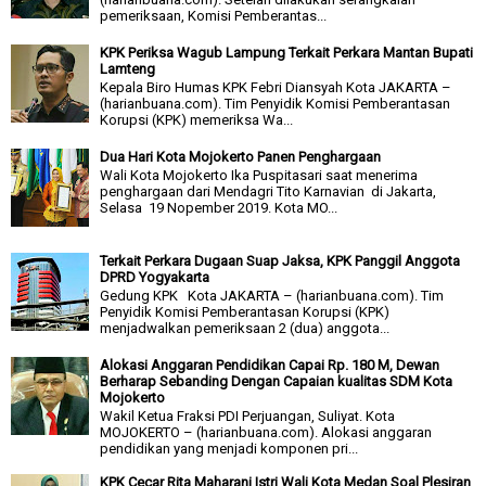
pemeriksaan, Komisi Pemberantas...
KPK Periksa Wagub Lampung Terkait Perkara Mantan Bupati
Lamteng
Kepala Biro Humas KPK Febri Diansyah Kota JAKARTA –
(harianbuana.com). Tim Penyidik Komisi Pemberantasan
Korupsi (KPK) memeriksa Wa...
Dua Hari Kota Mojokerto Panen Penghargaan
Wali Kota Mojokerto Ika Puspitasari saat menerima
penghargaan dari Mendagri Tito Karnavian di Jakarta,
Selasa 19 Nopember 2019. Kota MO...
Terkait Perkara Dugaan Suap Jaksa, KPK Panggil Anggota
DPRD Yogyakarta
Gedung KPK Kota JAKARTA – (harianbuana.com). Tim
Penyidik Komisi Pemberantasan Korupsi (KPK)
menjadwalkan pemeriksaan 2 (dua) anggota...
Alokasi Anggaran Pendidikan Capai Rp. 180 M, Dewan
Berharap Sebanding Dengan Capaian kualitas SDM Kota
Mojokerto
Wakil Ketua Fraksi PDI Perjuangan, Suliyat. Kota
MOJOKERTO – (harianbuana.com). Alokasi anggaran
pendidikan yang menjadi komponen pri...
KPK Cecar Rita Maharani Istri Wali Kota Medan Soal Plesiran