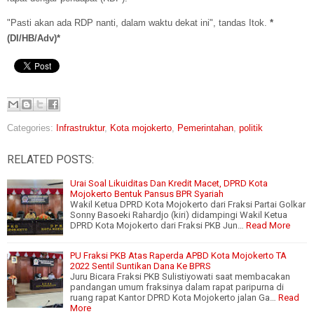
"Pasti akan ada RDP nanti, dalam waktu dekat ini", tandas Itok.
*
(DI/HB/Adv)*
Categories:
Infrastruktur
,
Kota mojokerto
,
Pemerintahan
,
politik
RELATED POSTS:
Urai Soal Likuiditas Dan Kredit Macet, DPRD Kota
Mojokerto Bentuk Pansus BPR Syariah
Wakil Ketua DPRD Kota Mojokerto dari Fraksi Partai Golkar
Sonny Basoeki Rahardjo (kiri) didampingi Wakil Ketua
DPRD Kota Mojokerto dari Fraksi PKB Jun…
Read More
PU Fraksi PKB Atas Raperda APBD Kota Mojokerto TA
2022 Sentil Suntikan Dana Ke BPRS
Juru Bicara Fraksi PKB Sulistiyowati saat membacakan
pandangan umum fraksinya dalam rapat paripurna di
ruang rapat Kantor DPRD Kota Mojokerto jalan Ga…
Read
More