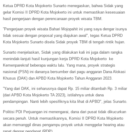
Ketua DPRD Kota Mojokerto Sunarto menegaskan, bahwa Sidak yang
gelar Komisi II DPRD Kota Mojokerto ini untuk memastikan kesesuaian
hasil pengerjaan dengan perencanaan proyek wisata TBM.
”Pengerjaan proyek wisata Bahari Mojopahit ini yang saya dengar isunya
tidak sesuai dengan proposal yang diajukan awal", tegas Ketua DPRD
Kota Mojokerto Sunarto disela Sidak proyek TBM di tengah rintik hujan.
Sunarto menjelaskan, Sidak yang dilakukan kali ini juga dalam rangka
menindak-lanjuti hasil kunjungan kerja DPRD Kota Mojokerto ke
Kemenparekraf beberapa waktu lalu. Yang mana, proyek strategis
nasional (PSN) ini dananya bersumber dari pagu anggaran Dana Alokasi
Khusus (DAK) dan APBD Kota Mojokerto Tahun Anggaran 2023.
”Yang dari DAK, ini seharusnya dapat Rp. 15 miliar ditambah Rp. 3 miliar
(dari APBD Kota Mojokerto TA 2023), istilahnya untuk dana
pendampingan. Nanti lebih spesifiknya kita lihat di APBD", jelas Sunarto.
Politisi PDI Perjuangan ini menengarai, dana dari pusat tidak dikucurkan
secara penuh. Untuk memastikannya, Komisi II DPRD Kota Mojokerto
akan memanggil dinas pengampu proyek untuk menggelar hearing atau
rapat dengar pendapat (RDP).