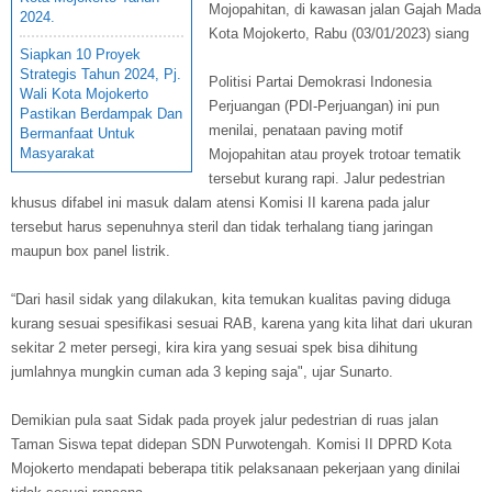
Mojopahitan, di kawasan jalan Gajah Mada
2024.
Kota Mojokerto, Rabu (03/01/2023) siang
Siapkan 10 Proyek
Strategis Tahun 2024, Pj.
Politisi Partai Demokrasi Indonesia
Wali Kota Mojokerto
Perjuangan (PDI-Perjuangan) ini pun
Pastikan Berdampak Dan
menilai, penataan paving motif
Bermanfaat Untuk
Masyarakat
Mojopahitan atau proyek trotoar tematik
tersebut kurang rapi. Jalur pedestrian
khusus difabel ini masuk dalam atensi Komisi II karena pada jalur
tersebut harus sepenuhnya steril dan tidak terhalang tiang jaringan
maupun box panel listrik.
“Dari hasil sidak yang dilakukan, kita temukan kualitas paving diduga
kurang sesuai spesifikasi sesuai RAB, karena yang kita lihat dari ukuran
sekitar 2 meter persegi, kira kira yang sesuai spek bisa dihitung
jumlahnya mungkin cuman ada 3 keping saja", ujar Sunarto.
Demikian pula saat Sidak pada proyek jalur pedestrian di ruas jalan
Taman Siswa tepat didepan SDN Purwotengah. Komisi II DPRD Kota
Mojokerto mendapati beberapa titik pelaksanaan pekerjaan yang dinilai