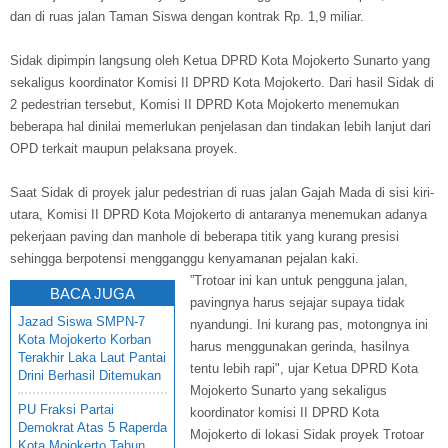
dan di ruas jalan Taman Siswa dengan kontrak Rp. 1,9 miliar.
Sidak dipimpin langsung oleh Ketua DPRD Kota Mojokerto Sunarto yang
sekaligus koordinator Komisi II DPRD Kota Mojokerto. Dari hasil Sidak di
2 pedestrian tersebut, Komisi II DPRD Kota Mojokerto menemukan
beberapa hal dinilai memerlukan penjelasan dan tindakan lebih lanjut dari
OPD terkait maupun pelaksana proyek.
Saat Sidak di proyek jalur pedestrian di ruas jalan Gajah Mada di sisi kiri-
utara, Komisi II DPRD Kota Mojokerto di antaranya menemukan adanya
pekerjaan paving dan manhole di beberapa titik yang kurang presisi
sehingga berpotensi mengganggu kenyamanan pejalan kaki.
”Trotoar ini kan untuk pengguna jalan,
BACA JUGA
pavingnya harus sejajar supaya tidak
Jazad Siswa SMPN-7
nyandungi. Ini kurang pas, motongnya ini
Kota Mojokerto Korban
harus menggunakan gerinda, hasilnya
Terakhir Laka Laut Pantai
tentu lebih rapi", ujar Ketua DPRD Kota
Drini Berhasil Ditemukan
Mojokerto Sunarto yang sekaligus
PU Fraksi Partai
koordinator komisi II DPRD Kota
Demokrat Atas 5 Raperda
Mojokerto di lokasi Sidak proyek Trotoar
Kota Mojokerto Tahun