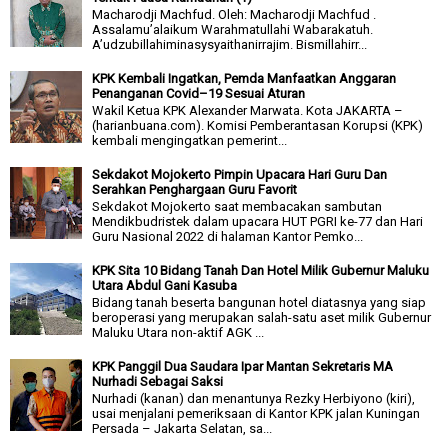
Macharodji Machfud. Oleh: Macharodji Machfud .
Assalamu’alaikum Warahmatullahi Wabarakatuh.
A’udzubillahiminasysyaithanirrajim. Bismillahirr...
KPK Kembali Ingatkan, Pemda Manfaatkan Anggaran
Penanganan Covid–19 Sesuai Aturan
Wakil Ketua KPK Alexander Marwata. Kota JAKARTA –
(harianbuana.com). Komisi Pemberantasan Korupsi (KPK)
kembali mengingatkan pemerint...
Sekdakot Mojokerto Pimpin Upacara Hari Guru Dan
Serahkan Penghargaan Guru Favorit
Sekdakot Mojokerto saat membacakan sambutan
Mendikbudristek dalam upacara HUT PGRI ke-77 dan Hari
Guru Nasional 2022 di halaman Kantor Pemko...
KPK Sita 10 Bidang Tanah Dan Hotel Milik Gubernur Maluku
Utara Abdul Gani Kasuba
Bidang tanah beserta bangunan hotel diatasnya yang siap
beroperasi yang merupakan salah-satu aset milik Gubernur
Maluku Utara non-aktif AGK ...
KPK Panggil Dua Saudara Ipar Mantan Sekretaris MA
Nurhadi Sebagai Saksi
Nurhadi (kanan) dan menantunya Rezky Herbiyono (kiri),
usai menjalani pemeriksaan di Kantor KPK jalan Kuningan
Persada – Jakarta Selatan, sa...