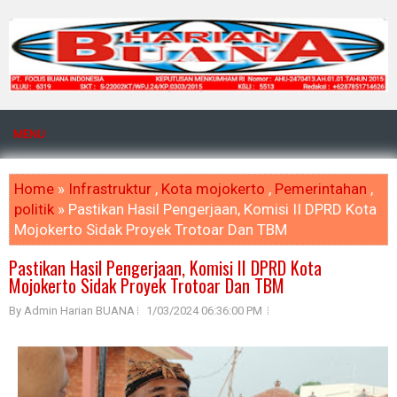
MENU
Home
»
Infrastruktur
,
Kota mojokerto
,
Pemerintahan
,
politik
» Pastikan Hasil Pengerjaan, Komisi II DPRD Kota
Mojokerto Sidak Proyek Trotoar Dan TBM
Pastikan Hasil Pengerjaan, Komisi II DPRD Kota
Mojokerto Sidak Proyek Trotoar Dan TBM
By Admin Harian BUANA
1/03/2024 06:36:00 PM