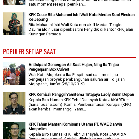
satu moment resepsi pernikah...
KPK Cecar Rita Maharani Istri Wali Kota Medan Soal Plesiran
Ke Jepang
Rita Maharani istri Wali Kota non-aktif Medan Tengku
Dzulmi Eldin usai diperiksa tim Penyidik di kantor KPK jalan
Kuningan Persada – ...
POPULER SETIAP SAAT
Antisipasi Genangan Air Saat Hujan, Ning Ita Tinjau
Pengerjaan Box Culvert
Wali Kota Mojokerto Ika Puspitasari saat meninjau
pengerjaan proyek pembangunan saluran air di jalan
Mojopahit, Jum'at (25/10/2019) ...
KPK Kembali Panggil Yamitema Tirtajaya Laoly Senin Depan
Kepala Biro Humas KPK Febri Diansyah Kota JAKARTA –
(harianbuana.com). Komisi Pemberantasan Korupsi (KPK)
akan kembali memanggil Yami...
KPK Tahan Mantan Komisaris Utama PT. WAE Darwin
Maspolim
Kepala Biro Humas KPK Febri Diansyah. Kota JAKARTA –
(harianbuana.com). Setelah dilakukan serangkaian