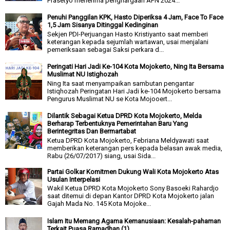
Prasetyo menerima penghargaan APN 2024...
Penuhi Panggilan KPK, Hasto Diperiksa 4 Jam, Face To Face
1,5 Jam Sisanya Ditinggal Kedinginan
Sekjen PDI-Perjuangan Hasto Kristiyanto saat memberi
keterangan kepada sejumlah wartawan, usai menjalani
pemeriksaan sebagai Saksi perkara d...
Peringati Hari Jadi Ke-104 Kota Mojokerto, Ning Ita Bersama
Muslimat NU Istighozah
Ning Ita saat menyampaikan sambutan pengantar
Istiqhozah Peringatan Hari Jadi ke-104 Mojokerto bersama
Pengurus Muslimat NU se Kota Mojooert...
Dilantik Sebagai Ketua DPRD Kota Mojokerto, Melda
Berharap Terbentuknya Pemerintahan Baru Yang
Berintegritas Dan Bermartabat
Ketua DPRD Kota Mojokerto, Febriana Meldyawati saat
memberikan keterangan pers kepada belasan awak media,
Rabu (26/07/2017) siang, usai Sida...
Partai Golkar Komitmen Dukung Wali Kota Mojokerto Atas
Usulan Interpelasi
Wakil Ketua DPRD Kota Mojokerto Sony Basoeki Rahardjo
saat ditemui di depan Kantor DPRD Kota Mojokerto jalan
Gajah Mada No. 145 Kota Mojoke...
Islam Itu Memang Agama Kemanusiaan: Kesalah-pahaman
Terkait Puasa Ramadhan (1)