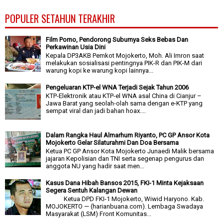
POPULER SETAHUN TERAKHIR
Film Porno, Pendorong Suburnya Seks Bebas Dan
Perkawinan Usia Dini
Kepala DP3AKB Pemkot Mojokerto, Moh. Ali Imron saat
melakukan sosialisasi pentingnya PIK-R dan PIK-M dari
warung kopi ke warung kopi lainnya...
Pengeluaran KTP-el WNA Terjadi Sejak Tahun 2006
KTP-Elektronik atau KTP-el WNA asal China di Cianjur –
Jawa Barat yang seolah-olah sama dengan e-KTP yang
sempat viral dan jadi bahan hoax....
Dalam Rangka Haul Almarhum Riyanto, PC GP Ansor Kota
Mojokerto Gelar Silaturahmi Dan Doa Bersama
Ketua PC GP Ansor Kota Mojokerto Junaedi Malik bersama
jajaran Kepolisian dan TNI serta segenap pengurus dan
anggota NU yang hadir saat men...
Kasus Dana Hibah Bansos 2015, FKI-1 Minta Kejaksaan
Segera Sentuh Kalangan Dewan
Ketua DPD FKI-1 Mojokerto, Wiwid Haryono. Kab.
MOJOKERTO — (harianbuana.com). Lembaga Swadaya
Masyarakat (LSM) Front Komunitas...