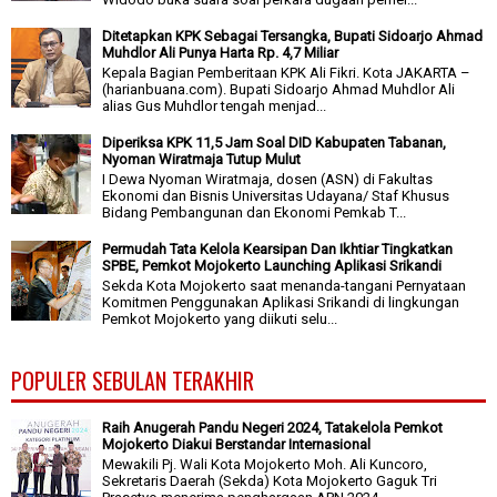
Ditetapkan KPK Sebagai Tersangka, Bupati Sidoarjo Ahmad
Muhdlor Ali Punya Harta Rp. 4,7 Miliar
Kepala Bagian Pemberitaan KPK Ali Fikri. Kota JAKARTA –
(harianbuana.com). Bupati Sidoarjo Ahmad Muhdlor Ali
alias Gus Muhdlor tengah menjad...
Diperiksa KPK 11,5 Jam Soal DID Kabupaten Tabanan,
Nyoman Wiratmaja Tutup Mulut
I Dewa Nyoman Wiratmaja, dosen (ASN) di Fakultas
Ekonomi dan Bisnis Universitas Udayana/ Staf Khusus
Bidang Pembangunan dan Ekonomi Pemkab T...
Permudah Tata Kelola Kearsipan Dan Ikhtiar Tingkatkan
SPBE, Pemkot Mojokerto Launching Aplikasi Srikandi
Sekda Kota Mojokerto saat menanda-tangani Pernyataan
Komitmen Penggunakan Aplikasi Srikandi di lingkungan
Pemkot Mojokerto yang diikuti selu...
POPULER SEBULAN TERAKHIR
Raih Anugerah Pandu Negeri 2024, Tatakelola Pemkot
Mojokerto Diakui Berstandar Internasional
Mewakili Pj. Wali Kota Mojokerto Moh. Ali Kuncoro,
Sekretaris Daerah (Sekda) Kota Mojokerto Gaguk Tri