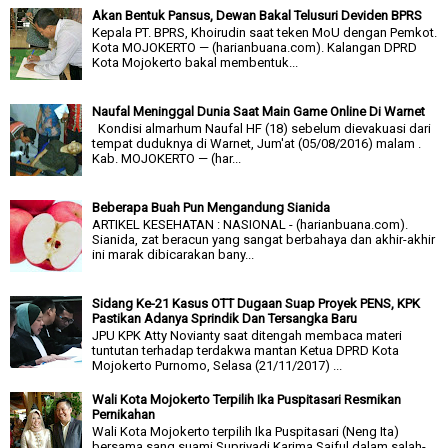
Akan Bentuk Pansus, Dewan Bakal Telusuri Deviden BPRS
Kepala PT. BPRS, Khoirudin saat teken MoU dengan Pemkot.
Kota MOJOKERTO — (harianbuana.com). Kalangan DPRD
Kota Mojokerto bakal membentuk...
Naufal Meninggal Dunia Saat Main Game Online Di Warnet
Kondisi almarhum Naufal HF (18) sebelum dievakuasi dari
tempat duduknya di Warnet, Jum'at (05/08/2016) malam .
Kab. MOJOKERTO — (har...
Beberapa Buah Pun Mengandung Sianida
ARTIKEL KESEHATAN : NASIONAL - (harianbuana.com).
Sianida, zat beracun yang sangat berbahaya dan akhir-akhir
ini marak dibicarakan bany...
Sidang Ke-21 Kasus OTT Dugaan Suap Proyek PENS, KPK
Pastikan Adanya Sprindik Dan Tersangka Baru
JPU KPK Atty Novianty saat ditengah membaca materi
tuntutan terhadap terdakwa mantan Ketua DPRD Kota
Mojokerto Purnomo, Selasa (21/11/2017) ...
Wali Kota Mojokerto Terpilih Ika Puspitasari Resmikan
Pernikahan
Wali Kota Mojokerto terpilih Ika Puspitasari (Neng Ita)
bersama sang suami Supriyadi Karima Saiful dalam salah-