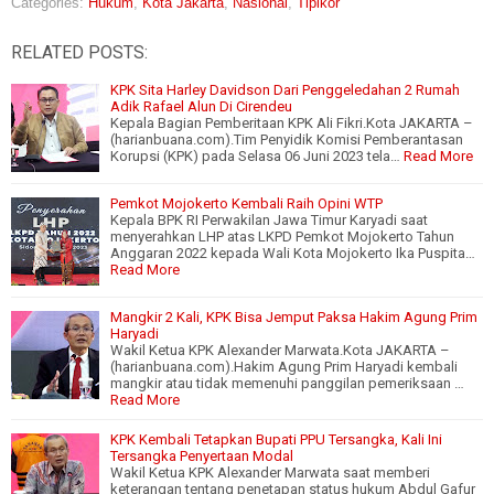
Categories:
Hukum
,
Kota Jakarta
,
Nasional
,
Tipikor
RELATED POSTS:
KPK Sita Harley Davidson Dari Penggeledahan 2 Rumah
Adik Rafael Alun Di Cirendeu
Kepala Bagian Pemberitaan KPK Ali Fikri.Kota JAKARTA –
(harianbuana.com).Tim Penyidik Komisi Pemberantasan
Korupsi (KPK) pada Selasa 06 Juni 2023 tela…
Read More
Pemkot Mojokerto Kembali Raih Opini WTP
Kepala BPK RI Perwakilan Jawa Timur Karyadi saat
menyerahkan LHP atas LKPD Pemkot Mojokerto Tahun
Anggaran 2022 kepada Wali Kota Mojokerto Ika Puspita…
Read More
Mangkir 2 Kali, KPK Bisa Jemput Paksa Hakim Agung Prim
Haryadi
Wakil Ketua KPK Alexander Marwata.Kota JAKARTA –
(harianbuana.com).Hakim Agung Prim Haryadi kembali
mangkir atau tidak memenuhi panggilan pemeriksaan …
Read More
KPK Kembali Tetapkan Bupati PPU Tersangka, Kali Ini
Tersangka Penyertaan Modal
Wakil Ketua KPK Alexander Marwata saat memberi
keterangan tentang penetapan status hukum Abdul Gafur