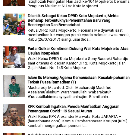
Istiqhozah Peringatan Hari Jadi ke-104 Mojokerto bersama
Pengurus Muslimat NU se Kota Mojooert...
Dilantik Sebagai Ketua DPRD Kota Mojokerto, Melda
Berharap Terbentuknya Pemerintahan Baru Yang
Berintegritas Dan Bermartabat
Ketua DPRD Kota Mojokerto, Febriana Meldyawati saat
memberikan keterangan pers kepada belasan awak media,
Rabu (26/07/2017) siang, usai Sida...
Partai Golkar Komitmen Dukung Wali Kota Mojokerto Atas
Usulan Interpelasi
Wakil Ketua DPRD Kota Mojokerto Sony Basoeki Rahardjo
saat ditemui di depan Kantor DPRD Kota Mojokerto jalan
Gajah Mada No. 145 Kota Mojoke...
Islam Itu Memang Agama Kemanusiaan: Kesalah-pahaman
Terkait Puasa Ramadhan (1)
Macharodji Machfud. Oleh: Macharodji Machfud .
Assalamu’alaikum Warahmatullahi Wabarakatuh.
A’udzubillahiminasysyaithanirrajim. Bismillahirr...
KPK Kembali Ingatkan, Pemda Manfaatkan Anggaran
Penanganan Covid–19 Sesuai Aturan
Wakil Ketua KPK Alexander Marwata. Kota JAKARTA –
(harianbuana.com). Komisi Pemberantasan Korupsi (KPK)
kembali mengingatkan pemerint...