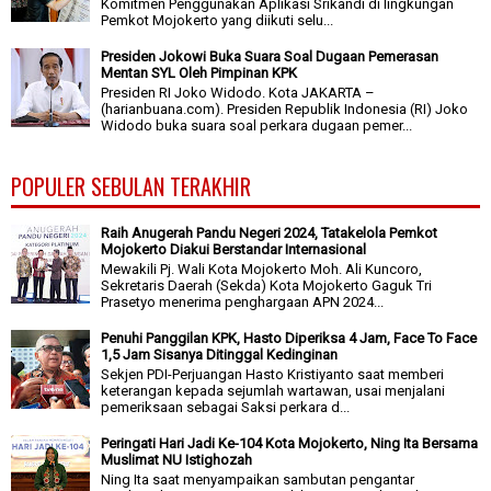
Komitmen Penggunakan Aplikasi Srikandi di lingkungan
Pemkot Mojokerto yang diikuti selu...
Presiden Jokowi Buka Suara Soal Dugaan Pemerasan
Mentan SYL Oleh Pimpinan KPK
Presiden RI Joko Widodo. Kota JAKARTA –
(harianbuana.com). Presiden Republik Indonesia (RI) Joko
Widodo buka suara soal perkara dugaan pemer...
POPULER SEBULAN TERAKHIR
Raih Anugerah Pandu Negeri 2024, Tatakelola Pemkot
Mojokerto Diakui Berstandar Internasional
Mewakili Pj. Wali Kota Mojokerto Moh. Ali Kuncoro,
Sekretaris Daerah (Sekda) Kota Mojokerto Gaguk Tri
Prasetyo menerima penghargaan APN 2024...
Penuhi Panggilan KPK, Hasto Diperiksa 4 Jam, Face To Face
1,5 Jam Sisanya Ditinggal Kedinginan
Sekjen PDI-Perjuangan Hasto Kristiyanto saat memberi
keterangan kepada sejumlah wartawan, usai menjalani
pemeriksaan sebagai Saksi perkara d...
Peringati Hari Jadi Ke-104 Kota Mojokerto, Ning Ita Bersama
Muslimat NU Istighozah
Ning Ita saat menyampaikan sambutan pengantar