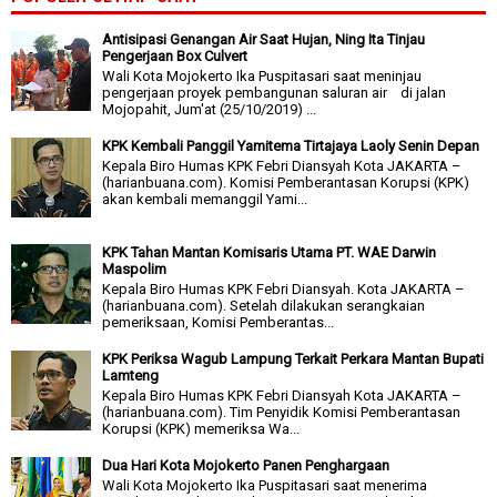
Antisipasi Genangan Air Saat Hujan, Ning Ita Tinjau
Pengerjaan Box Culvert
Wali Kota Mojokerto Ika Puspitasari saat meninjau
pengerjaan proyek pembangunan saluran air di jalan
Mojopahit, Jum'at (25/10/2019) ...
KPK Kembali Panggil Yamitema Tirtajaya Laoly Senin Depan
Kepala Biro Humas KPK Febri Diansyah Kota JAKARTA –
(harianbuana.com). Komisi Pemberantasan Korupsi (KPK)
akan kembali memanggil Yami...
KPK Tahan Mantan Komisaris Utama PT. WAE Darwin
Maspolim
Kepala Biro Humas KPK Febri Diansyah. Kota JAKARTA –
(harianbuana.com). Setelah dilakukan serangkaian
pemeriksaan, Komisi Pemberantas...
KPK Periksa Wagub Lampung Terkait Perkara Mantan Bupati
Lamteng
Kepala Biro Humas KPK Febri Diansyah Kota JAKARTA –
(harianbuana.com). Tim Penyidik Komisi Pemberantasan
Korupsi (KPK) memeriksa Wa...
Dua Hari Kota Mojokerto Panen Penghargaan
Wali Kota Mojokerto Ika Puspitasari saat menerima