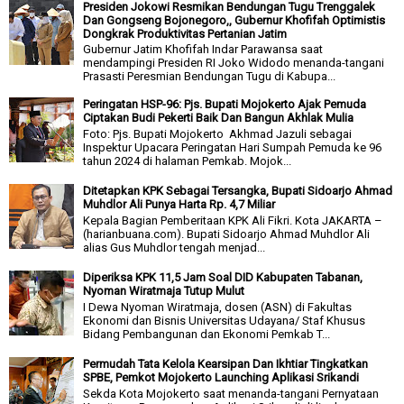
Presiden Jokowi Resmikan Bendungan Tugu Trenggalek
Dan Gongseng Bojonegoro,, Gubernur Khofifah Optimistis
Dongkrak Produktivitas Pertanian Jatim
Gubernur Jatim Khofifah Indar Parawansa saat
mendampingi Presiden RI Joko Widodo menanda-tangani
Prasasti Peresmian Bendungan Tugu di Kabupa...
Peringatan HSP-96: Pjs. Bupati Mojokerto Ajak Pemuda
Ciptakan Budi Pekerti Baik Dan Bangun Akhlak Mulia
Foto: Pjs. Bupati Mojokerto Akhmad Jazuli sebagai
Inspektur Upacara Peringatan Hari Sumpah Pemuda ke 96
tahun 2024 di halaman Pemkab. Mojok...
Ditetapkan KPK Sebagai Tersangka, Bupati Sidoarjo Ahmad
Muhdlor Ali Punya Harta Rp. 4,7 Miliar
Kepala Bagian Pemberitaan KPK Ali Fikri. Kota JAKARTA –
(harianbuana.com). Bupati Sidoarjo Ahmad Muhdlor Ali
alias Gus Muhdlor tengah menjad...
Diperiksa KPK 11,5 Jam Soal DID Kabupaten Tabanan,
Nyoman Wiratmaja Tutup Mulut
I Dewa Nyoman Wiratmaja, dosen (ASN) di Fakultas
Ekonomi dan Bisnis Universitas Udayana/ Staf Khusus
Bidang Pembangunan dan Ekonomi Pemkab T...
Permudah Tata Kelola Kearsipan Dan Ikhtiar Tingkatkan
SPBE, Pemkot Mojokerto Launching Aplikasi Srikandi
Sekda Kota Mojokerto saat menanda-tangani Pernyataan