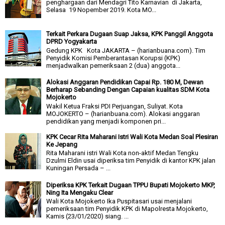
penghargaan dari Mendagri Tito Karnavian di Jakarta,
Selasa 19 Nopember 2019. Kota MO...
Terkait Perkara Dugaan Suap Jaksa, KPK Panggil Anggota
DPRD Yogyakarta
Gedung KPK Kota JAKARTA – (harianbuana.com). Tim
Penyidik Komisi Pemberantasan Korupsi (KPK)
menjadwalkan pemeriksaan 2 (dua) anggota...
Alokasi Anggaran Pendidikan Capai Rp. 180 M, Dewan
Berharap Sebanding Dengan Capaian kualitas SDM Kota
Mojokerto
Wakil Ketua Fraksi PDI Perjuangan, Suliyat. Kota
MOJOKERTO – (harianbuana.com). Alokasi anggaran
pendidikan yang menjadi komponen pri...
KPK Cecar Rita Maharani Istri Wali Kota Medan Soal Plesiran
Ke Jepang
Rita Maharani istri Wali Kota non-aktif Medan Tengku
Dzulmi Eldin usai diperiksa tim Penyidik di kantor KPK jalan
Kuningan Persada – ...
Diperiksa KPK Terkait Dugaan TPPU Bupati Mojokerto MKP,
Ning Ita Mengaku Clear
Wali Kota Mojokerto Ika Puspitasari usai menjalani
pemeriksaan tim Penyidik KPK di Mapolresta Mojokerto,
Kamis (23/01/2020) siang. ...