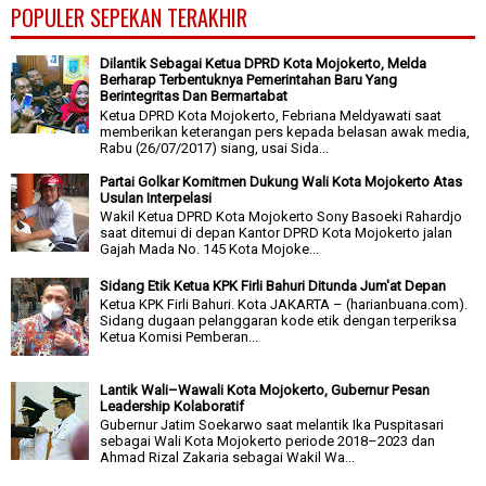
POPULER SEPEKAN TERAKHIR
Dilantik Sebagai Ketua DPRD Kota Mojokerto, Melda
Berharap Terbentuknya Pemerintahan Baru Yang
Berintegritas Dan Bermartabat
Ketua DPRD Kota Mojokerto, Febriana Meldyawati saat
memberikan keterangan pers kepada belasan awak media,
Rabu (26/07/2017) siang, usai Sida...
Partai Golkar Komitmen Dukung Wali Kota Mojokerto Atas
Usulan Interpelasi
Wakil Ketua DPRD Kota Mojokerto Sony Basoeki Rahardjo
saat ditemui di depan Kantor DPRD Kota Mojokerto jalan
Gajah Mada No. 145 Kota Mojoke...
Sidang Etik Ketua KPK Firli Bahuri Ditunda Jum'at Depan
Ketua KPK Firli Bahuri. Kota JAKARTA – (harianbuana.com).
Sidang dugaan pelanggaran kode etik dengan terperiksa
Ketua Komisi Pemberan...
Lantik Wali–Wawali Kota Mojokerto, Gubernur Pesan
Leadership Kolaboratif
Gubernur Jatim Soekarwo saat melantik Ika Puspitasari
sebagai Wali Kota Mojokerto periode 2018–2023 dan
Ahmad Rizal Zakaria sebagai Wakil Wa...