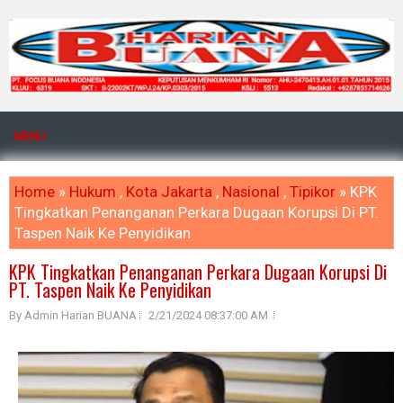
MENU
Home
»
Hukum
,
Kota Jakarta
,
Nasional
,
Tipikor
» KPK
Tingkatkan Penanganan Perkara Dugaan Korupsi Di PT.
Taspen Naik Ke Penyidikan
KPK Tingkatkan Penanganan Perkara Dugaan Korupsi Di
PT. Taspen Naik Ke Penyidikan
By Admin Harian BUANA
2/21/2024 08:37:00 AM