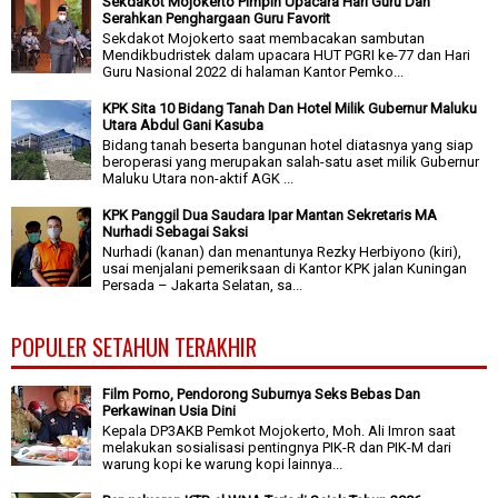
Sekdakot Mojokerto Pimpin Upacara Hari Guru Dan
Serahkan Penghargaan Guru Favorit
Sekdakot Mojokerto saat membacakan sambutan
Mendikbudristek dalam upacara HUT PGRI ke-77 dan Hari
Guru Nasional 2022 di halaman Kantor Pemko...
KPK Sita 10 Bidang Tanah Dan Hotel Milik Gubernur Maluku
Utara Abdul Gani Kasuba
Bidang tanah beserta bangunan hotel diatasnya yang siap
beroperasi yang merupakan salah-satu aset milik Gubernur
Maluku Utara non-aktif AGK ...
KPK Panggil Dua Saudara Ipar Mantan Sekretaris MA
Nurhadi Sebagai Saksi
Nurhadi (kanan) dan menantunya Rezky Herbiyono (kiri),
usai menjalani pemeriksaan di Kantor KPK jalan Kuningan
Persada – Jakarta Selatan, sa...
POPULER SETAHUN TERAKHIR
Film Porno, Pendorong Suburnya Seks Bebas Dan
Perkawinan Usia Dini
Kepala DP3AKB Pemkot Mojokerto, Moh. Ali Imron saat
melakukan sosialisasi pentingnya PIK-R dan PIK-M dari
warung kopi ke warung kopi lainnya...