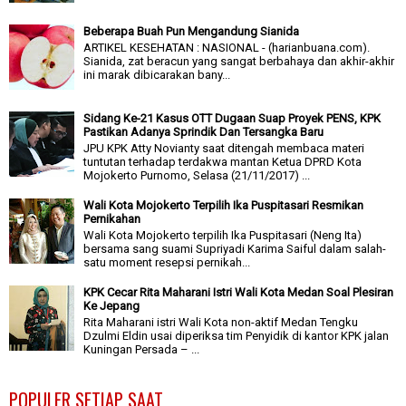
Beberapa Buah Pun Mengandung Sianida
ARTIKEL KESEHATAN : NASIONAL - (harianbuana.com).
Sianida, zat beracun yang sangat berbahaya dan akhir-akhir
ini marak dibicarakan bany...
Sidang Ke-21 Kasus OTT Dugaan Suap Proyek PENS, KPK
Pastikan Adanya Sprindik Dan Tersangka Baru
JPU KPK Atty Novianty saat ditengah membaca materi
tuntutan terhadap terdakwa mantan Ketua DPRD Kota
Mojokerto Purnomo, Selasa (21/11/2017) ...
Wali Kota Mojokerto Terpilih Ika Puspitasari Resmikan
Pernikahan
Wali Kota Mojokerto terpilih Ika Puspitasari (Neng Ita)
bersama sang suami Supriyadi Karima Saiful dalam salah-
satu moment resepsi pernikah...
KPK Cecar Rita Maharani Istri Wali Kota Medan Soal Plesiran
Ke Jepang
Rita Maharani istri Wali Kota non-aktif Medan Tengku
Dzulmi Eldin usai diperiksa tim Penyidik di kantor KPK jalan
Kuningan Persada – ...
POPULER SETIAP SAAT