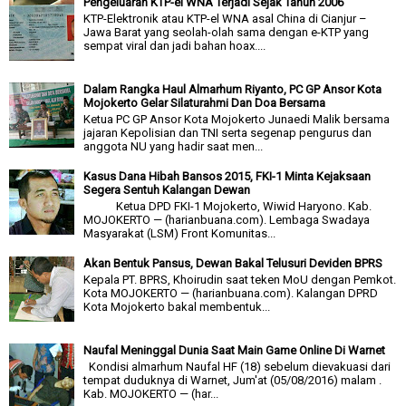
Pengeluaran KTP-el WNA Terjadi Sejak Tahun 2006
KTP-Elektronik atau KTP-el WNA asal China di Cianjur –
Jawa Barat yang seolah-olah sama dengan e-KTP yang
sempat viral dan jadi bahan hoax....
Dalam Rangka Haul Almarhum Riyanto, PC GP Ansor Kota
Mojokerto Gelar Silaturahmi Dan Doa Bersama
Ketua PC GP Ansor Kota Mojokerto Junaedi Malik bersama
jajaran Kepolisian dan TNI serta segenap pengurus dan
anggota NU yang hadir saat men...
Kasus Dana Hibah Bansos 2015, FKI-1 Minta Kejaksaan
Segera Sentuh Kalangan Dewan
Ketua DPD FKI-1 Mojokerto, Wiwid Haryono. Kab.
MOJOKERTO — (harianbuana.com). Lembaga Swadaya
Masyarakat (LSM) Front Komunitas...
Akan Bentuk Pansus, Dewan Bakal Telusuri Deviden BPRS
Kepala PT. BPRS, Khoirudin saat teken MoU dengan Pemkot.
Kota MOJOKERTO — (harianbuana.com). Kalangan DPRD
Kota Mojokerto bakal membentuk...
Naufal Meninggal Dunia Saat Main Game Online Di Warnet
Kondisi almarhum Naufal HF (18) sebelum dievakuasi dari
tempat duduknya di Warnet, Jum'at (05/08/2016) malam .
Kab. MOJOKERTO — (har...