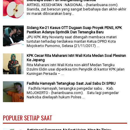
ARTIKEL KESEHATAN : NASIONAL - (harianbuana.com).
Sianida, zat beracun yang sangat berbahaya dan akhir-akhir
ini marak dibicarakan bany...
Sidang Ke-21 Kasus OTT Dugaan Suap Proyek PENS, KPK
Pastikan Adanya Sprindik Dan Tersangka Baru
JPU KPK Atty Novianty saat ditengah membaca materi
tuntutan terhadap terdakwa mantan Ketua DPRD Kota
Mojokerto Purnomo, Selasa (21/11/2017) ...
KPK Cecar Rita Maharani Istri Wali Kota Medan Soal Plesiran
Ke Jepang
Rita Maharani istri Wali Kota non-aktif Medan Tengku
Dzulmi Eldin usai diperiksa tim Penyidik di kantor KPK jalan
Kuningan Persada – ...
Fadhila Hamsyah Tertangkap Saat Jual Sabu Di SPBU
Fadhila Hamsyah, tersangka pengedar sabu . Kab.
MOJOKERTO - (harianbuana.com). Satu lagi pengedar
Narkoba diwilayah hukum Polres ...
POPULER SETIAP SAAT