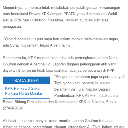
Menurutnya, ia merasa tidak melakukan penyalah-gunaan kewenangan
atas koordinasi Dewas KPK dengan PPATK yang dipersoalkan Wakil
Ketua KPK Nurul Ghufron. Pasalnya, langkah itu dilakukan atas
penugasan.
"Yang dilaporkan itu pun saya kan dalam rangka melaksanakan tugas,
ada Surat Tugasnya", tegas Albertina Ho.
Sementara itu, KPK memastikan tidak ada pertengkaran antara Nurul
Ghufron dengan Albertina Ho. Laporan dugaan pelanggaran etik yang
diajukan Ghufron itu tidak bisa diartikan adanya perpecahan di KPK.
"Pengertian berantem juga seperti apa ya?
BACA JUGA
Tapi, yang kami pahami ini bukan
KPK Periksa 3 Saksi
berantem ya", ujar Kepala Bagian
Perkara Harun Masiku
Pemberitaan KPK Ali Fikri selaku Juru
Bicara Bidang Penindakan dan Kelembagaan KPK di Jakarta, Sabtu
(27/04/2024).
Ali tidak menampik banyak pihak menilai laporan Ghufron terhadap
Albertina sebagai perseteruan. Namun, ditegaskan Ali Fikri, bahwa aduan