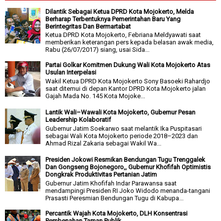
Dilantik Sebagai Ketua DPRD Kota Mojokerto, Melda
Berharap Terbentuknya Pemerintahan Baru Yang
Berintegritas Dan Bermartabat
Ketua DPRD Kota Mojokerto, Febriana Meldyawati saat
memberikan keterangan pers kepada belasan awak media,
Rabu (26/07/2017) siang, usai Sida...
Partai Golkar Komitmen Dukung Wali Kota Mojokerto Atas
Usulan Interpelasi
Wakil Ketua DPRD Kota Mojokerto Sony Basoeki Rahardjo
saat ditemui di depan Kantor DPRD Kota Mojokerto jalan
Gajah Mada No. 145 Kota Mojoke...
Lantik Wali–Wawali Kota Mojokerto, Gubernur Pesan
Leadership Kolaboratif
Gubernur Jatim Soekarwo saat melantik Ika Puspitasari
sebagai Wali Kota Mojokerto periode 2018–2023 dan
Ahmad Rizal Zakaria sebagai Wakil Wa...
Presiden Jokowi Resmikan Bendungan Tugu Trenggalek
Dan Gongseng Bojonegoro,, Gubernur Khofifah Optimistis
Dongkrak Produktivitas Pertanian Jatim
Gubernur Jatim Khofifah Indar Parawansa saat
mendampingi Presiden RI Joko Widodo menanda-tangani
Prasasti Peresmian Bendungan Tugu di Kabupa...
Percantik Wajah Kota Mojokerto, DLH Konsentrasi
Pembenahan Taman Publik