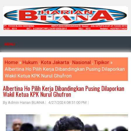
MENU
Home
»
Hukum
,
Kota Jakarta
,
Nasional
,
Tipikor
»
Albertina Ho Pilih Kerja Dibandingkan Pusing Dilaporkan
Wakil Ketua KPK Nurul Ghufron
Albertina Ho Pilih Kerja Dibandingkan Pusing Dilaporkan
Wakil Ketua KPK Nurul Ghufron
By Admin Harian BUANA
4/27/2024 08:51:00 PM