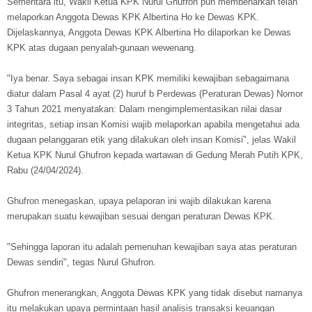
Sementara itu, Wakil Ketua KPK Nurul Ghufron pun membenarkan telah
melaporkan Anggota Dewas KPK Albertina Ho ke Dewas KPK.
Dijelaskannya, Anggota Dewas KPK Albertina Ho dilaporkan ke Dewas
KPK atas dugaan penyalah-gunaan wewenang.
"Iya benar. Saya sebagai insan KPK memiliki kewajiban sebagaimana
diatur dalam Pasal 4 ayat (2) huruf b Perdewas (Peraturan Dewas) Nomor
3 Tahun 2021 menyatakan: Dalam mengimplementasikan nilai dasar
integritas, setiap insan Komisi wajib melaporkan apabila mengetahui ada
dugaan pelanggaran etik yang dilakukan oleh insan Komisi", jelas Wakil
Ketua KPK Nurul Ghufron kepada wartawan di Gedung Merah Putih KPK,
Rabu (24/04/2024).
Ghufron menegaskan, upaya pelaporan ini wajib dilakukan karena
merupakan suatu kewajiban sesuai dengan peraturan Dewas KPK.
"Sehingga laporan itu adalah pemenuhan kewajiban saya atas peraturan
Dewas sendiri", tegas Nurul Ghufron.
Ghufron menerangkan, Anggota Dewas KPK yang tidak disebut namanya
itu melakukan upaya permintaan hasil analisis transaksi keuangan