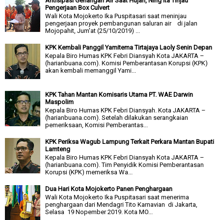
Antisipasi Genangan Air Saat Hujan, Ning Ita Tinjau
Pengerjaan Box Culvert
Wali Kota Mojokerto Ika Puspitasari saat meninjau
pengerjaan proyek pembangunan saluran air di jalan
Mojopahit, Jum'at (25/10/2019) ...
KPK Kembali Panggil Yamitema Tirtajaya Laoly Senin Depan
Kepala Biro Humas KPK Febri Diansyah Kota JAKARTA –
(harianbuana.com). Komisi Pemberantasan Korupsi (KPK)
akan kembali memanggil Yami...
KPK Tahan Mantan Komisaris Utama PT. WAE Darwin
Maspolim
Kepala Biro Humas KPK Febri Diansyah. Kota JAKARTA –
(harianbuana.com). Setelah dilakukan serangkaian
pemeriksaan, Komisi Pemberantas...
KPK Periksa Wagub Lampung Terkait Perkara Mantan Bupati
Lamteng
Kepala Biro Humas KPK Febri Diansyah Kota JAKARTA –
(harianbuana.com). Tim Penyidik Komisi Pemberantasan
Korupsi (KPK) memeriksa Wa...
Dua Hari Kota Mojokerto Panen Penghargaan
Wali Kota Mojokerto Ika Puspitasari saat menerima
penghargaan dari Mendagri Tito Karnavian di Jakarta,
Selasa 19 Nopember 2019. Kota MO...