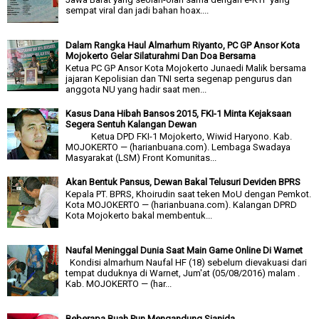
sempat viral dan jadi bahan hoax....
Dalam Rangka Haul Almarhum Riyanto, PC GP Ansor Kota
Mojokerto Gelar Silaturahmi Dan Doa Bersama
Ketua PC GP Ansor Kota Mojokerto Junaedi Malik bersama
jajaran Kepolisian dan TNI serta segenap pengurus dan
anggota NU yang hadir saat men...
Kasus Dana Hibah Bansos 2015, FKI-1 Minta Kejaksaan
Segera Sentuh Kalangan Dewan
Ketua DPD FKI-1 Mojokerto, Wiwid Haryono. Kab.
MOJOKERTO — (harianbuana.com). Lembaga Swadaya
Masyarakat (LSM) Front Komunitas...
Akan Bentuk Pansus, Dewan Bakal Telusuri Deviden BPRS
Kepala PT. BPRS, Khoirudin saat teken MoU dengan Pemkot.
Kota MOJOKERTO — (harianbuana.com). Kalangan DPRD
Kota Mojokerto bakal membentuk...
Naufal Meninggal Dunia Saat Main Game Online Di Warnet
Kondisi almarhum Naufal HF (18) sebelum dievakuasi dari
tempat duduknya di Warnet, Jum'at (05/08/2016) malam .
Kab. MOJOKERTO — (har...
Beberapa Buah Pun Mengandung Sianida