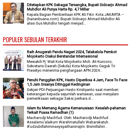
Ditetapkan KPK Sebagai Tersangka, Bupati Sidoarjo Ahmad
Muhdlor Ali Punya Harta Rp. 4,7 Miliar
Kepala Bagian Pemberitaan KPK Ali Fikri. Kota JAKARTA –
(harianbuana.com). Bupati Sidoarjo Ahmad Muhdlor Ali
alias Gus Muhdlor tengah menjad...
POPULER SEBULAN TERAKHIR
Raih Anugerah Pandu Negeri 2024, Tatakelola Pemkot
Mojokerto Diakui Berstandar Internasional
Mewakili Pj. Wali Kota Mojokerto Moh. Ali Kuncoro,
Sekretaris Daerah (Sekda) Kota Mojokerto Gaguk Tri
Prasetyo menerima penghargaan APN 2024...
Penuhi Panggilan KPK, Hasto Diperiksa 4 Jam, Face To Face
1,5 Jam Sisanya Ditinggal Kedinginan
Sekjen PDI-Perjuangan Hasto Kristiyanto saat memberi
keterangan kepada sejumlah wartawan, usai menjalani
pemeriksaan sebagai Saksi perkara d...
Islam Itu Memang Agama Kemanusiaan: Kesalah-pahaman
Terkait Puasa Ramadhan (1)
Macharodji Machfud. Oleh: Macharodji Machfud .
Assalamu’alaikum Warahmatullahi Wabarakatuh.
A’udzubillahiminasysyaithanirrajim. Bismillahirr...