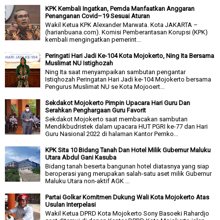
KPK Kembali Ingatkan, Pemda Manfaatkan Anggaran
Penanganan Covid–19 Sesuai Aturan
Wakil Ketua KPK Alexander Marwata. Kota JAKARTA –
(harianbuana.com). Komisi Pemberantasan Korupsi (KPK)
kembali mengingatkan pemerint...
Peringati Hari Jadi Ke-104 Kota Mojokerto, Ning Ita Bersama
Muslimat NU Istighozah
Ning Ita saat menyampaikan sambutan pengantar
Istiqhozah Peringatan Hari Jadi ke-104 Mojokerto bersama
Pengurus Muslimat NU se Kota Mojooert...
Sekdakot Mojokerto Pimpin Upacara Hari Guru Dan
Serahkan Penghargaan Guru Favorit
Sekdakot Mojokerto saat membacakan sambutan
Mendikbudristek dalam upacara HUT PGRI ke-77 dan Hari
Guru Nasional 2022 di halaman Kantor Pemko...
KPK Sita 10 Bidang Tanah Dan Hotel Milik Gubernur Maluku
Utara Abdul Gani Kasuba
Bidang tanah beserta bangunan hotel diatasnya yang siap
beroperasi yang merupakan salah-satu aset milik Gubernur
Maluku Utara non-aktif AGK ...
Partai Golkar Komitmen Dukung Wali Kota Mojokerto Atas
Usulan Interpelasi
Wakil Ketua DPRD Kota Mojokerto Sony Basoeki Rahardjo