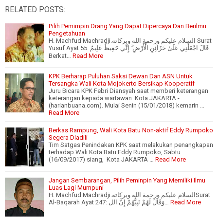
RELATED POSTS:
Pilih Pemimpin Orang Yang Dapat Dipercaya Dan Berilmu
Pengetahuan
H. Machfud Machradji.السلام عليكم ورحمة الله وبركاته Surat
Yusuf Ayat 55: قَالَ اجْعَلْنِي عَلَىٰ خَزَائِنِ الْأَرْضِ ۖ إِنِّي حَفِيظٌ عَلِيمٌ
Berkat…
Read More
KPK Berharap Puluhan Saksi Dewan Dan ASN Untuk
Tersangka Wali Kota Mojokerto Bersikap Kooperatif
Juru Bicara KPK Febri Diansyah saat memberi keterangan
keterangan kepada wartawan. Kota JAKARTA -
(harianbuana.com). Mulai Senin (15/01/2018) kemarin …
Read More
Berkas Rampung, Wali Kota Batu Non-aktif Eddy Rumpoko
Segera Diadili
Tim Satgas Penindakan KPK saat melakukan penangkapan
terhadap Wali Kota Batu Eddy Rumpoko, Sabtu
(16/09/2017) siang, Kota JAKARTA …
Read More
Jangan Sembarangan, Pilih Peminpin Yang Memiliki Ilmu
Luas Lagi Mumpuni
H. Machfud Machradji.السلام عليكم ورحمة الله وبركاتهSurat
Al-Baqarah Ayat 247: وَقَالَ لَهُمْ نَبِيُّهُمْ إِنَّ الل…
Read More