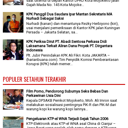
saat ditemui di depan Kantor DPRD Kota Mojokerto jalan
Gajah Mada No. 145 Kota Mojoke...
KPK Panggil Dua Saudara Ipar Mantan Sekretaris MA
Nurhadi Sebagai Saksi
Nurhadi (kanan) dan menantunya Rezky Herbiyono (kiri),
usai menjalani pemeriksaan di Kantor KPK jalan Kuningan
Persada – Jakarta Selatan, sa...
KPK Periksa Dirut PT. Abadi Sentosa Perkasa Didi
Laksamana Terkait Aliran Dana Proyek PT. Dirgantara
Indonesia
Plt. Jubir Penindakan KPK Ali Fikri. Kota JAKARTA –
(harianbuana.com). Tim Penyidik Komisi Pemberantasan
Korupsi (KPK) telah memer...
POPULER SETAHUN TERAKHIR
Film Porno, Pendorong Suburnya Seks Bebas Dan
Perkawinan Usia Dini
Kepala DP3AKB Pemkot Mojokerto, Moh. Ali Imron saat
melakukan sosialisasi pentingnya PIK-R dan PIK-M dari
warung kopi ke warung kopi lainnya...
Pengeluaran KTP-el WNA Terjadi Sejak Tahun 2006
KTP-Elektronik atau KTP-el WNA asal China di Cianjur –
Jawa Barat yang seolah-olah sama dengan e-KTP yang