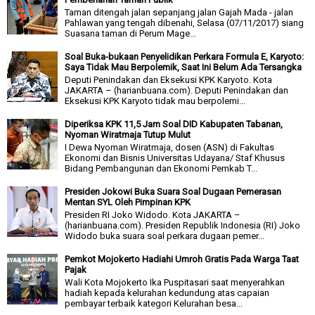
Taman ditengah jalan sepanjang jalan Gajah Mada - jalan
Pahlawan yang tengah dibenahi, Selasa (07/11/2017) siang
Suasana taman di Perum Mage...
Soal Buka-bukaan Penyelidikan Perkara Formula E, Karyoto:
Saya Tidak Mau Berpolemik, Saat Ini Belum Ada Tersangka
Deputi Penindakan dan Eksekusi KPK Karyoto. Kota
JAKARTA – (harianbuana.com). Deputi Penindakan dan
Eksekusi KPK Karyoto tidak mau berpolemi...
Diperiksa KPK 11,5 Jam Soal DID Kabupaten Tabanan,
Nyoman Wiratmaja Tutup Mulut
I Dewa Nyoman Wiratmaja, dosen (ASN) di Fakultas
Ekonomi dan Bisnis Universitas Udayana/ Staf Khusus
Bidang Pembangunan dan Ekonomi Pemkab T...
Presiden Jokowi Buka Suara Soal Dugaan Pemerasan
Mentan SYL Oleh Pimpinan KPK
Presiden RI Joko Widodo. Kota JAKARTA –
(harianbuana.com). Presiden Republik Indonesia (RI) Joko
Widodo buka suara soal perkara dugaan pemer...
Pemkot Mojokerto Hadiahi Umroh Gratis Pada Warga Taat
Pajak
Wali Kota Mojokerto Ika Puspitasari saat menyerahkan
hadiah kepada kelurahan kedundung atas capaian
pembayar terbaik kategori Kelurahan besa...