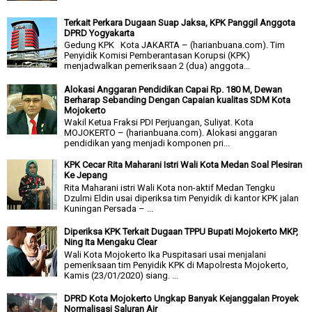
Terkait Perkara Dugaan Suap Jaksa, KPK Panggil Anggota
DPRD Yogyakarta
Gedung KPK Kota JAKARTA – (harianbuana.com). Tim
Penyidik Komisi Pemberantasan Korupsi (KPK)
menjadwalkan pemeriksaan 2 (dua) anggota...
Alokasi Anggaran Pendidikan Capai Rp. 180 M, Dewan
Berharap Sebanding Dengan Capaian kualitas SDM Kota
Mojokerto
Wakil Ketua Fraksi PDI Perjuangan, Suliyat. Kota
MOJOKERTO – (harianbuana.com). Alokasi anggaran
pendidikan yang menjadi komponen pri...
KPK Cecar Rita Maharani Istri Wali Kota Medan Soal Plesiran
Ke Jepang
Rita Maharani istri Wali Kota non-aktif Medan Tengku
Dzulmi Eldin usai diperiksa tim Penyidik di kantor KPK jalan
Kuningan Persada – ...
Diperiksa KPK Terkait Dugaan TPPU Bupati Mojokerto MKP,
Ning Ita Mengaku Clear
Wali Kota Mojokerto Ika Puspitasari usai menjalani
pemeriksaan tim Penyidik KPK di Mapolresta Mojokerto,
Kamis (23/01/2020) siang. ...
DPRD Kota Mojokerto Ungkap Banyak Kejanggalan Proyek
Normalisasi Saluran Air