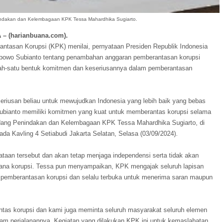
Indakan dan Kelembagaan KPK Tessa Mahardhika Sugiarto.
 – (harianbuana.com).
ntasan Korupsi (KPK) menilai, pernyataan Presiden Republik Indonesia
Prabowo Subianto tentang penambahan anggaran pemberantasan korupsi
ah-satu bentuk komitmen dan keseriusannya dalam pemberantasan
seriusan beliau untuk mewujudkan Indonesia yang lebih baik yang bebas
ubianto memiliki komitmen yang kuat untuk memberantas korupsi selama
dang Penindakan dan Kelembagaan KPK Tessa Mahardhika Sugiarto, di
a Kavling 4 Setiabudi Jakarta Selatan, Selasa (03/09/2024).
aan tersebut dan akan tetap menjaga independensi serta tidak akan
dana korupsi. Tessa pun menyampaikan, KPK mengajak seluruh lapisan
pemberantasan korupsi dan selalu terbuka untuk menerima saran maupun
tas korupsi dan kami juga meminta seluruh masyarakat seluruh elemen
m perjalanannya. Kegiatan yang dilakukan KPK ini untuk kemaslahatan