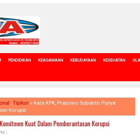
M
PENDIDIKAN
KEAGAMAAN
KEBUDAYAAN
KESEHATAN
OL
onal
,
Tipikor
» Kata KPK, Prabowo Subianto Punya
an Korupsi
 Komitmen Kuat Dalam Pemberantasan Korupsi
 PM