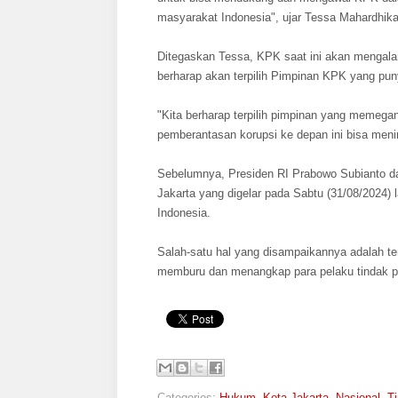
masyarakat Indonesia", ujar Tessa Mahardhika
Ditegaskan Tessa, KPK saat ini akan mengalam
berharap akan terpilih Pimpinan KPK yang p
"Kita berharap terpilih pimpinan yang memega
pemberantasan korupsi ke depan ini bisa menin
Sebelumnya, Presiden RI Prabowo Subianto da
Jakarta yang digelar pada Sabtu (31/08/2024
Indonesia.
Salah-satu hal yang disampaikannya adalah t
memburu dan menangkap para pelaku tindak p
Categories:
Hukum
,
Kota Jakarta
,
Nasional
,
Ti