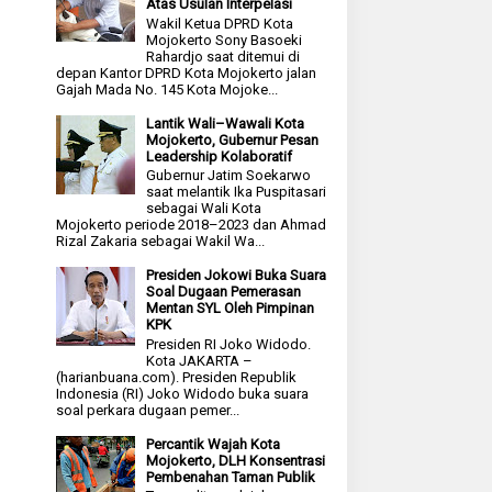
Atas Usulan Interpelasi
Wakil Ketua DPRD Kota
Mojokerto Sony Basoeki
Rahardjo saat ditemui di
depan Kantor DPRD Kota Mojokerto jalan
Gajah Mada No. 145 Kota Mojoke...
Lantik Wali–Wawali Kota
Mojokerto, Gubernur Pesan
Leadership Kolaboratif
Gubernur Jatim Soekarwo
saat melantik Ika Puspitasari
sebagai Wali Kota
Mojokerto periode 2018–2023 dan Ahmad
Rizal Zakaria sebagai Wakil Wa...
Presiden Jokowi Buka Suara
Soal Dugaan Pemerasan
Mentan SYL Oleh Pimpinan
KPK
Presiden RI Joko Widodo.
Kota JAKARTA –
(harianbuana.com). Presiden Republik
Indonesia (RI) Joko Widodo buka suara
soal perkara dugaan pemer...
Percantik Wajah Kota
Mojokerto, DLH Konsentrasi
Pembenahan Taman Publik