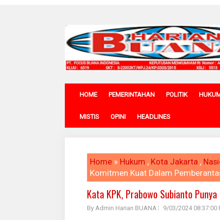
HOME
PEMERINTAHAN
POLITIK
HUKU
MISTIS
OPINI
HEADLINES
Home
»
Hukum
,
Kota Jakarta
,
Nasi
Komitmen Kuat Dalam Pemberantas
Kata KPK, Prabowo Subianto Punya
By Admin Harian BUANA
9/03/2024 08:37:00