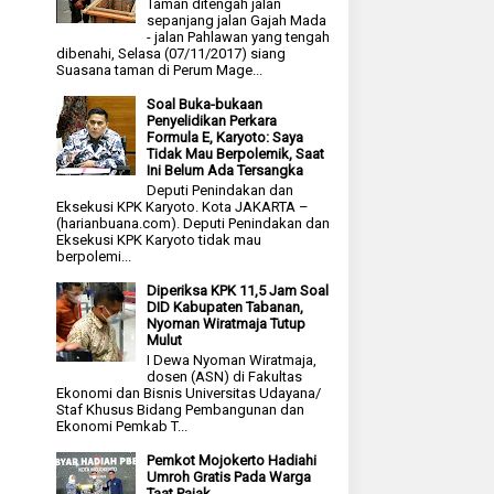
Taman ditengah jalan
sepanjang jalan Gajah Mada
- jalan Pahlawan yang tengah
dibenahi, Selasa (07/11/2017) siang
Suasana taman di Perum Mage...
Soal Buka-bukaan
Penyelidikan Perkara
Formula E, Karyoto: Saya
Tidak Mau Berpolemik, Saat
Ini Belum Ada Tersangka
Deputi Penindakan dan
Eksekusi KPK Karyoto. Kota JAKARTA –
(harianbuana.com). Deputi Penindakan dan
Eksekusi KPK Karyoto tidak mau
berpolemi...
Diperiksa KPK 11,5 Jam Soal
DID Kabupaten Tabanan,
Nyoman Wiratmaja Tutup
Mulut
I Dewa Nyoman Wiratmaja,
dosen (ASN) di Fakultas
Ekonomi dan Bisnis Universitas Udayana/
Staf Khusus Bidang Pembangunan dan
Ekonomi Pemkab T...
Pemkot Mojokerto Hadiahi
Umroh Gratis Pada Warga
Taat Pajak