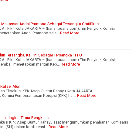
 Makassar Andhi Pramono Sebagai Tersangka Gratifikasi
 Ali Fikri.Kota JAKARTA – (harianbuana.com).Tim Penyidik Komisi
 menetapkan Andhi Pramono sela…
Read More
un Tersangka, Kali Ini Sebagai Tersangka TPPU
 Ali Fikri.Kota JAKARTA – (harianbuana.com).Tim Penyidik Komisi
 kembali menetapkan mantan Kep…
Read More
 Rafael Alun
 dan Eksekusi KPK Asep Guntur Rahayu.Kota JAKARTA –
k Komisi Pemberantasan Korupsi (KPK) har…
Read More
lan Lingkar Timur Bengkalis
ksekusi KPK Asep Guntur Rahayu saat mengumumkan penahanan Komisaris
lim (SH) dalam konferensi…
Read More