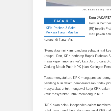
Juru Bicara Bidang Pen
Kota JAKARTA
BACA JUGA
Komisi Pembera
KPK Periksa 3 Saksi
(RI) terpilih 
Perkara Harun Masiku
merupakan sal
korupsi di Tanah Air.
"Pernyataan ini kami pandang sebagai niat ke
korupsi. Dan, KPK berharap Bapak Prabowo S
masa kepemimpinannya", kata Juru Bicara Bi
Gedung Merah Putih KPK jalan Kuningan Persad
Tessa menyatakan, KPK mengapresiasi pernyat
pandang bulu dalam pemberantasan tindak pi
masyarakat untuk mengawal kerja KPK dalam 
kritik masyarakat untuk membangun KPK.
"KPK akan selalu independen dalam memberan
untuk bisa mendukung dan mengawal KPK dala