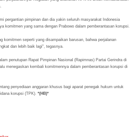
.
i pergantian pimpinan dan dia yakin seluruh masyarakat Indonesia
unya komitmen yang sama dengan Prabowo dalam pemberantasan korupsi.
ng komitmen seperti yang disampaikan barusan, bahwa perjalanan
gkat dan lebih baik lagi", tegasnya.
lam penutupan Rapat Pimpinan Nasional (Rapimnas) Partai Gerindra di
) lalu menegaskan kembali komitmennya dalam pemberantasan korupsi di
entang penyediaan anggaran khusus bagi aparat penegak hukum untuk
idana korupsi (TPK).
*(HB)*
pikor