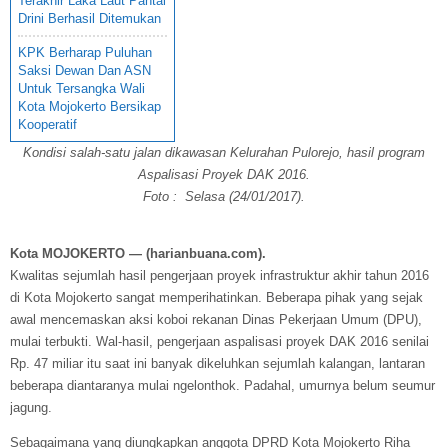
Terakhir Laka Laut Pantai
Drini Berhasil Ditemukan
KPK Berharap Puluhan
Saksi Dewan Dan ASN
Untuk Tersangka Wali
Kota Mojokerto Bersikap
Kooperatif
Kondisi salah-satu jalan dikawasan Kelurahan Pulorejo, hasil program
Aspalisasi Proyek DAK 2016.
Foto : Selasa (24/01/2017).
Kota MOJOKERTO — (harianbuana.com).
Kwalitas sejumlah hasil pengerjaan proyek infrastruktur akhir tahun 2016
di Kota Mojokerto sangat memperihatinkan. Beberapa pihak yang sejak
awal mencemaskan aksi koboi rekanan Dinas Pekerjaan Umum (DPU),
mulai terbukti. Wal-hasil, pengerjaan aspalisasi proyek DAK 2016 senilai
Rp. 47 miliar itu saat ini banyak dikeluhkan sejumlah kalangan, lantaran
beberapa diantaranya mulai ngelonthok. Padahal, umurnya belum seumur
jagung.
Sebagaimana yang diungkapkan anggota DPRD Kota Mojokerto Riha