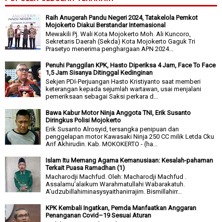
Raih Anugerah Pandu Negeri 2024, Tatakelola Pemkot
Mojokerto Diakui Berstandar Internasional
Mewakili Pj. Wali Kota Mojokerto Moh. Ali Kuncoro,
Sekretaris Daerah (Sekda) Kota Mojokerto Gaguk Tri
Prasetyo menerima penghargaan APN 2024...
Penuhi Panggilan KPK, Hasto Diperiksa 4 Jam, Face To Face
1,5 Jam Sisanya Ditinggal Kedinginan
Sekjen PDI-Perjuangan Hasto Kristiyanto saat memberi
keterangan kepada sejumlah wartawan, usai menjalani
pemeriksaan sebagai Saksi perkara d...
Bawa Kabur Motor Ninja Anggota TNI, Erik Susanto
Diringkus Polisi Mojokerto
Erik Susanto Alrosyid, tersangka penipuan dan
penggelapan motor Kawasaki Ninja 250 CC milik Letda Cku
Arif Akhirudin. Kab. MOKOKERTO - (ha...
Islam Itu Memang Agama Kemanusiaan: Kesalah-pahaman
Terkait Puasa Ramadhan (1)
Macharodji Machfud. Oleh: Macharodji Machfud .
Assalamu’alaikum Warahmatullahi Wabarakatuh.
A’udzubillahiminasysyaithanirrajim. Bismillahirr...
KPK Kembali Ingatkan, Pemda Manfaatkan Anggaran
Penanganan Covid–19 Sesuai Aturan