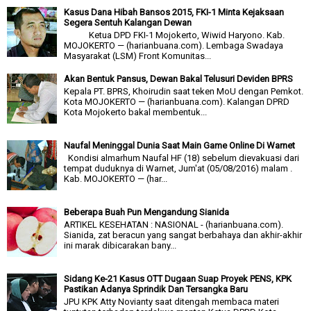
Kasus Dana Hibah Bansos 2015, FKI-1 Minta Kejaksaan
Segera Sentuh Kalangan Dewan
Ketua DPD FKI-1 Mojokerto, Wiwid Haryono. Kab.
MOJOKERTO — (harianbuana.com). Lembaga Swadaya
Masyarakat (LSM) Front Komunitas...
Akan Bentuk Pansus, Dewan Bakal Telusuri Deviden BPRS
Kepala PT. BPRS, Khoirudin saat teken MoU dengan Pemkot.
Kota MOJOKERTO — (harianbuana.com). Kalangan DPRD
Kota Mojokerto bakal membentuk...
Naufal Meninggal Dunia Saat Main Game Online Di Warnet
Kondisi almarhum Naufal HF (18) sebelum dievakuasi dari
tempat duduknya di Warnet, Jum'at (05/08/2016) malam .
Kab. MOJOKERTO — (har...
Beberapa Buah Pun Mengandung Sianida
ARTIKEL KESEHATAN : NASIONAL - (harianbuana.com).
Sianida, zat beracun yang sangat berbahaya dan akhir-akhir
ini marak dibicarakan bany...
Sidang Ke-21 Kasus OTT Dugaan Suap Proyek PENS, KPK
Pastikan Adanya Sprindik Dan Tersangka Baru
JPU KPK Atty Novianty saat ditengah membaca materi