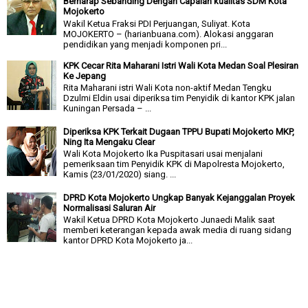
Berharap Sebanding Dengan Capaian kualitas SDM Kota
Mojokerto
Wakil Ketua Fraksi PDI Perjuangan, Suliyat. Kota
MOJOKERTO – (harianbuana.com). Alokasi anggaran
pendidikan yang menjadi komponen pri...
KPK Cecar Rita Maharani Istri Wali Kota Medan Soal Plesiran
Ke Jepang
Rita Maharani istri Wali Kota non-aktif Medan Tengku
Dzulmi Eldin usai diperiksa tim Penyidik di kantor KPK jalan
Kuningan Persada – ...
Diperiksa KPK Terkait Dugaan TPPU Bupati Mojokerto MKP,
Ning Ita Mengaku Clear
Wali Kota Mojokerto Ika Puspitasari usai menjalani
pemeriksaan tim Penyidik KPK di Mapolresta Mojokerto,
Kamis (23/01/2020) siang. ...
DPRD Kota Mojokerto Ungkap Banyak Kejanggalan Proyek
Normalisasi Saluran Air
Wakil Ketua DPRD Kota Mojokerto Junaedi Malik saat
memberi keterangan kepada awak media di ruang sidang
kantor DPRD Kota Mojokerto ja...