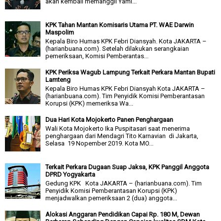
akan kembali memanggil Yami...
KPK Tahan Mantan Komisaris Utama PT. WAE Darwin
Maspolim
Kepala Biro Humas KPK Febri Diansyah. Kota JAKARTA –
(harianbuana.com). Setelah dilakukan serangkaian
pemeriksaan, Komisi Pemberantas...
KPK Periksa Wagub Lampung Terkait Perkara Mantan Bupati
Lamteng
Kepala Biro Humas KPK Febri Diansyah Kota JAKARTA –
(harianbuana.com). Tim Penyidik Komisi Pemberantasan
Korupsi (KPK) memeriksa Wa...
Dua Hari Kota Mojokerto Panen Penghargaan
Wali Kota Mojokerto Ika Puspitasari saat menerima
penghargaan dari Mendagri Tito Karnavian di Jakarta,
Selasa 19 Nopember 2019. Kota MO...
Terkait Perkara Dugaan Suap Jaksa, KPK Panggil Anggota
DPRD Yogyakarta
Gedung KPK Kota JAKARTA – (harianbuana.com). Tim
Penyidik Komisi Pemberantasan Korupsi (KPK)
menjadwalkan pemeriksaan 2 (dua) anggota...
Alokasi Anggaran Pendidikan Capai Rp. 180 M, Dewan