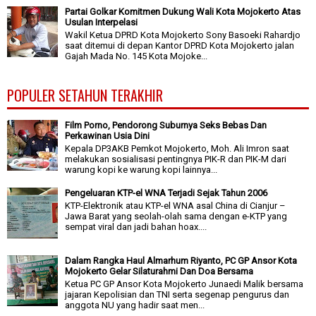
Partai Golkar Komitmen Dukung Wali Kota Mojokerto Atas
Usulan Interpelasi
Wakil Ketua DPRD Kota Mojokerto Sony Basoeki Rahardjo
saat ditemui di depan Kantor DPRD Kota Mojokerto jalan
Gajah Mada No. 145 Kota Mojoke...
POPULER SETAHUN TERAKHIR
Film Porno, Pendorong Suburnya Seks Bebas Dan
Perkawinan Usia Dini
Kepala DP3AKB Pemkot Mojokerto, Moh. Ali Imron saat
melakukan sosialisasi pentingnya PIK-R dan PIK-M dari
warung kopi ke warung kopi lainnya...
Pengeluaran KTP-el WNA Terjadi Sejak Tahun 2006
KTP-Elektronik atau KTP-el WNA asal China di Cianjur –
Jawa Barat yang seolah-olah sama dengan e-KTP yang
sempat viral dan jadi bahan hoax....
Dalam Rangka Haul Almarhum Riyanto, PC GP Ansor Kota
Mojokerto Gelar Silaturahmi Dan Doa Bersama
Ketua PC GP Ansor Kota Mojokerto Junaedi Malik bersama
jajaran Kepolisian dan TNI serta segenap pengurus dan
anggota NU yang hadir saat men...