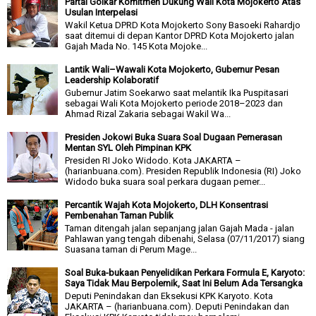
Partai Golkar Komitmen Dukung Wali Kota Mojokerto Atas
Usulan Interpelasi
Wakil Ketua DPRD Kota Mojokerto Sony Basoeki Rahardjo
saat ditemui di depan Kantor DPRD Kota Mojokerto jalan
Gajah Mada No. 145 Kota Mojoke...
Lantik Wali–Wawali Kota Mojokerto, Gubernur Pesan
Leadership Kolaboratif
Gubernur Jatim Soekarwo saat melantik Ika Puspitasari
sebagai Wali Kota Mojokerto periode 2018–2023 dan
Ahmad Rizal Zakaria sebagai Wakil Wa...
Presiden Jokowi Buka Suara Soal Dugaan Pemerasan
Mentan SYL Oleh Pimpinan KPK
Presiden RI Joko Widodo. Kota JAKARTA –
(harianbuana.com). Presiden Republik Indonesia (RI) Joko
Widodo buka suara soal perkara dugaan pemer...
Percantik Wajah Kota Mojokerto, DLH Konsentrasi
Pembenahan Taman Publik
Taman ditengah jalan sepanjang jalan Gajah Mada - jalan
Pahlawan yang tengah dibenahi, Selasa (07/11/2017) siang
Suasana taman di Perum Mage...
Soal Buka-bukaan Penyelidikan Perkara Formula E, Karyoto:
Saya Tidak Mau Berpolemik, Saat Ini Belum Ada Tersangka
Deputi Penindakan dan Eksekusi KPK Karyoto. Kota
JAKARTA – (harianbuana.com). Deputi Penindakan dan