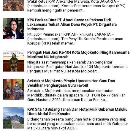
Wakil Ketua KPK Alexander Marwata. Kota JAKARTA –
(harianbuana.com). Komisi Pemberantasan Korupsi (KPK)
kembali mengingatkan pemerint...
KPK Periksa Dirut PT. Abadi Sentosa Perkasa Didi
Laksamana Terkait Aliran Dana Proyek PT. Dirgantara
Indonesia
Plt. Jubir Penindakan KPK Ali Fikri. Kota JAKARTA –
(harianbuana.com). Tim Penyidik Komisi Pemberantasan
Korupsi (KPK) telah memer...
Peringati Hari Jadi Ke-104 Kota Mojokerto, Ning Ita Bersama
Muslimat NU Istighozah
Ning Ita saat menyampaikan sambutan pengantar
Istiqhozah Peringatan Hari Jadi ke-104 Mojokerto bersama
Pengurus Muslimat NU se Kota Mojooert...
Sekdakot Mojokerto Pimpin Upacara Hari Guru Dan
Serahkan Penghargaan Guru Favorit
Sekdakot Mojokerto saat membacakan sambutan
Mendikbudristek dalam upacara HUT PGRI ke-77 dan Hari
Guru Nasional 2022 di halaman Kantor Pemko...
KPK Sita 10 Bidang Tanah Dan Hotel Milik Gubernur Maluku
Utara Abdul Gani Kasuba
Bidang tanah beserta bangunan hotel diatasnya yang siap
beroperasi yang merupakan salah-satu aset milik Gubernur
Maluku Utara non-aktif AGK ...