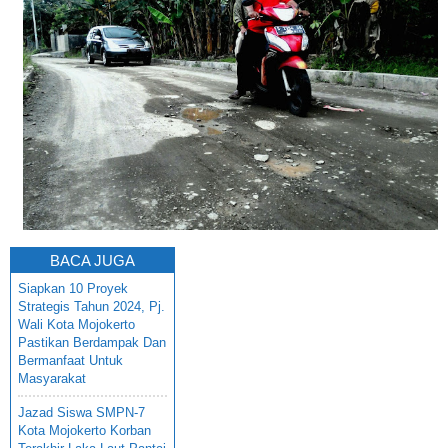
BACA JUGA
Siapkan 10 Proyek
Strategis Tahun 2024, Pj.
Wali Kota Mojokerto
Pastikan Berdampak Dan
Bermanfaat Untuk
Masyarakat
Jazad Siswa SMPN-7
Kota Mojokerto Korban