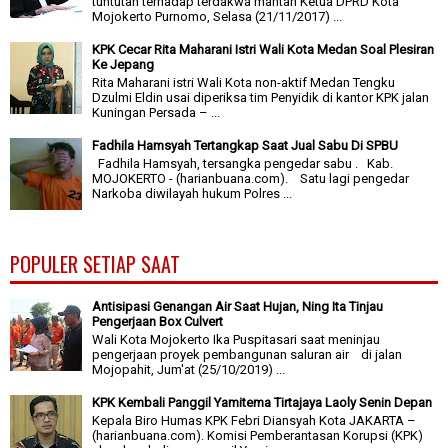
tuntutan terhadap terdakwa mantan Ketua DPRD Kota
Mojokerto Purnomo, Selasa (21/11/2017) ...
KPK Cecar Rita Maharani Istri Wali Kota Medan Soal Plesiran
Ke Jepang
Rita Maharani istri Wali Kota non-aktif Medan Tengku
Dzulmi Eldin usai diperiksa tim Penyidik di kantor KPK jalan
Kuningan Persada – ...
Fadhila Hamsyah Tertangkap Saat Jual Sabu Di SPBU
Fadhila Hamsyah, tersangka pengedar sabu . Kab.
MOJOKERTO - (harianbuana.com). Satu lagi pengedar
Narkoba diwilayah hukum Polres ...
POPULER SETIAP SAAT
Antisipasi Genangan Air Saat Hujan, Ning Ita Tinjau
Pengerjaan Box Culvert
Wali Kota Mojokerto Ika Puspitasari saat meninjau
pengerjaan proyek pembangunan saluran air di jalan
Mojopahit, Jum'at (25/10/2019) ...
KPK Kembali Panggil Yamitema Tirtajaya Laoly Senin Depan
Kepala Biro Humas KPK Febri Diansyah Kota JAKARTA –
(harianbuana.com). Komisi Pemberantasan Korupsi (KPK)