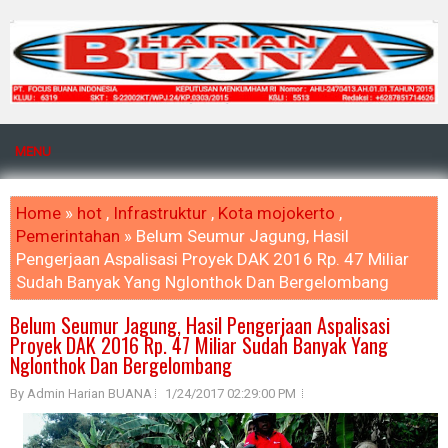
MENU
Home
»
hot
,
Infrastruktur
,
Kota mojokerto
,
Pemerintahan
» Belum Seumur Jagung, Hasil
Pengerjaan Aspalisasi Proyek DAK 2016 Rp. 47 Miliar
Sudah Banyak Yang Nglonthok Dan Bergelombang
Belum Seumur Jagung, Hasil Pengerjaan Aspalisasi
Proyek DAK 2016 Rp. 47 Miliar Sudah Banyak Yang
Nglonthok Dan Bergelombang
By Admin Harian BUANA
1/24/2017 02:29:00 PM