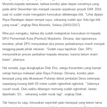
Mustofa kepada wartawan, bahwa kondisi jalan depan rumahnya yang
pada akhir Desember lalu menjadi sasaran aspalisasi proyek DAK 2016,
saat ini sudah mulai mengalami kerusakan dibeberapa titik. "Lihat dijalan
Raya Randegan depan tempat saya, sekarang sudah ajor. Ada tiga titik
yang rusak", ungkap Riha Mustofa, Selasa (24/01/2017).
Riha pun mengaku, bahwa dia sudah melaporkan kerusakan ini kepada
DPU Pemerintah Kota (Pemkot) Mojokerto. Dimana, dari laporannya
tersebut, pihak DPU menyatakan jika proses perbaikannya masih menjadi
tanggung-jawab pihak rekanan. "Sudah saya laporkan. Dan, DPU
menyerahkan proses perbaikan kepada rekanan, karena belum enam
bulan", jelasnya.
Hal senada, juga diungkapkan Diak Eko, warga Kesamben yang hampir
setiap harinya melewari jalan Raya Pulorejo. Dimana, kondisi jalan
beraspal yang ada dikawasan Pulorejo dekat jembatan Desa setempat,
sepanjang kurang lebih 50 meter sudah nglonthok-nglontok. "Jalannya
susah rusak. Dulu waktu dibangun memang sudah nglonthok, lantas
diperbaiki. Eh... sekarang sudah rusak lagi", ungkap Diak..
Tak hanya itu saja, kerusakan sejumlah jalan beraspal yang belum lama