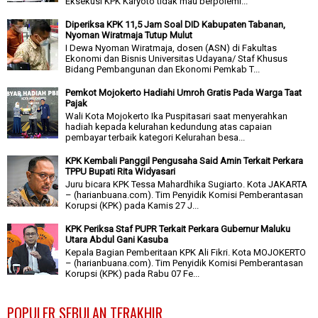
Eksekusi KPK Karyoto tidak mau berpolemi...
Diperiksa KPK 11,5 Jam Soal DID Kabupaten Tabanan,
Nyoman Wiratmaja Tutup Mulut
I Dewa Nyoman Wiratmaja, dosen (ASN) di Fakultas
Ekonomi dan Bisnis Universitas Udayana/ Staf Khusus
Bidang Pembangunan dan Ekonomi Pemkab T...
Pemkot Mojokerto Hadiahi Umroh Gratis Pada Warga Taat
Pajak
Wali Kota Mojokerto Ika Puspitasari saat menyerahkan
hadiah kepada kelurahan kedundung atas capaian
pembayar terbaik kategori Kelurahan besa...
KPK Kembali Panggil Pengusaha Said Amin Terkait Perkara
TPPU Bupati Rita Widyasari
Juru bicara KPK Tessa Mahardhika Sugiarto. Kota JAKARTA
– (harianbuana.com). Tim Penyidik Komisi Pemberantasan
Korupsi (KPK) pada Kamis 27 J...
KPK Periksa Staf PUPR Terkait Perkara Gubernur Maluku
Utara Abdul Gani Kasuba
Kepala Bagian Pemberitaan KPK Ali Fikri. Kota MOJOKERTO
– (harianbuana.com). Tim Penyidik Komisi Pemberantasan
Korupsi (KPK) pada Rabu 07 Fe...
POPULER SEBULAN TERAKHIR