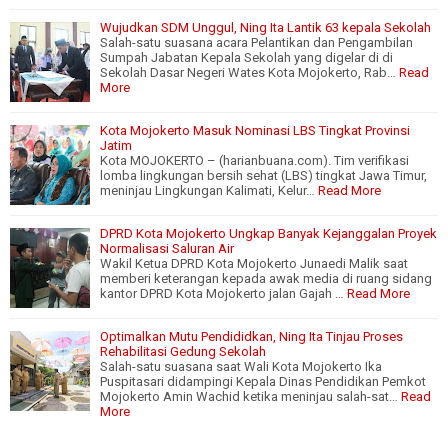
Wujudkan SDM Unggul, Ning Ita Lantik 63 kepala Sekolah
Salah-satu suasana acara Pelantikan dan Pengambilan
Sumpah Jabatan Kepala Sekolah yang digelar di di
Sekolah Dasar Negeri Wates Kota Mojokerto, Rab…
Read
More
Kota Mojokerto Masuk Nominasi LBS Tingkat Provinsi
Jatim
Kota MOJOKERTO – (harianbuana.com). Tim verifikasi
lomba lingkungan bersih sehat (LBS) tingkat Jawa Timur,
meninjau Lingkungan Kalimati, Kelur…
Read More
DPRD Kota Mojokerto Ungkap Banyak Kejanggalan Proyek
Normalisasi Saluran Air
Wakil Ketua DPRD Kota Mojokerto Junaedi Malik saat
memberi keterangan kepada awak media di ruang sidang
kantor DPRD Kota Mojokerto jalan Gajah …
Read More
Optimalkan Mutu Pendididkan, Ning Ita Tinjau Proses
Rehabilitasi Gedung Sekolah
Salah-satu suasana saat Wali Kota Mojokerto Ika
Puspitasari didampingi Kepala Dinas Pendidikan Pemkot
Mojokerto Amin Wachid ketika meninjau salah-sat…
Read
More