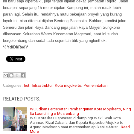
ini baru saja diperbaiki, juga terjadi dijalan dekat jembatan Rejoto. Jalan
beraspal sepanjang 15 meter dijalan Kampung ini, malah rusak lebih
parah lagi. Selain itu, rendahnya mutu pekerjaan proyek yang kurang
layak ini, bisa ditemui dijalan Benteng Pancasila. Bahkan, kondisi jalan
Semeru dan jalan Raya Bancang juga jalan Raya Mayjen Sungkono
dikawasan Kelurahan Wates Kecamatan Magersari, saat ini sudah
bergelombang dan sudah ada sejumlah titik yang nglonthok.
*( Yd/DI/Red)*
Categories:
hot
,
Infrastruktur
,
Kota mojokerto
,
Pemerintahan
RELATED POSTS:
Wujudkan Percepatan Pembangunan Kota Mojokerto, Ning
Ita Launching e-Musrenbang
Wali Kota Ika Puspitasari didampingi Wakil Wali Kota
Achmad Rizal Zakaria dan Kepala Bappeko Mojokerto
Agung Moelyono saat meresmikan aplikasi e-Musr…
Read
More