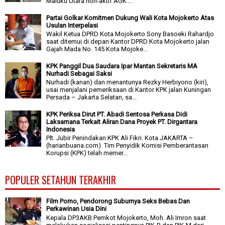
Maluku Utara non-aktif AGK ...
Partai Golkar Komitmen Dukung Wali Kota Mojokerto Atas
Usulan Interpelasi
Wakil Ketua DPRD Kota Mojokerto Sony Basoeki Rahardjo
saat ditemui di depan Kantor DPRD Kota Mojokerto jalan
Gajah Mada No. 145 Kota Mojoke...
KPK Panggil Dua Saudara Ipar Mantan Sekretaris MA
Nurhadi Sebagai Saksi
Nurhadi (kanan) dan menantunya Rezky Herbiyono (kiri),
usai menjalani pemeriksaan di Kantor KPK jalan Kuningan
Persada – Jakarta Selatan, sa...
KPK Periksa Dirut PT. Abadi Sentosa Perkasa Didi
Laksamana Terkait Aliran Dana Proyek PT. Dirgantara
Indonesia
Plt. Jubir Penindakan KPK Ali Fikri. Kota JAKARTA –
(harianbuana.com). Tim Penyidik Komisi Pemberantasan
Korupsi (KPK) telah memer...
POPULER SETAHUN TERAKHIR
Film Porno, Pendorong Suburnya Seks Bebas Dan
Perkawinan Usia Dini
Kepala DP3AKB Pemkot Mojokerto, Moh. Ali Imron saat