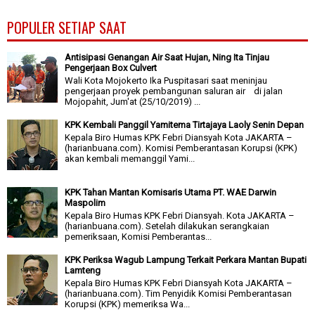
POPULER SETIAP SAAT
Antisipasi Genangan Air Saat Hujan, Ning Ita Tinjau
Pengerjaan Box Culvert
Wali Kota Mojokerto Ika Puspitasari saat meninjau
pengerjaan proyek pembangunan saluran air di jalan
Mojopahit, Jum'at (25/10/2019) ...
KPK Kembali Panggil Yamitema Tirtajaya Laoly Senin Depan
Kepala Biro Humas KPK Febri Diansyah Kota JAKARTA –
(harianbuana.com). Komisi Pemberantasan Korupsi (KPK)
akan kembali memanggil Yami...
KPK Tahan Mantan Komisaris Utama PT. WAE Darwin
Maspolim
Kepala Biro Humas KPK Febri Diansyah. Kota JAKARTA –
(harianbuana.com). Setelah dilakukan serangkaian
pemeriksaan, Komisi Pemberantas...
KPK Periksa Wagub Lampung Terkait Perkara Mantan Bupati
Lamteng
Kepala Biro Humas KPK Febri Diansyah Kota JAKARTA –
(harianbuana.com). Tim Penyidik Komisi Pemberantasan
Korupsi (KPK) memeriksa Wa...