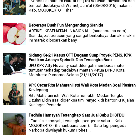
Kondisi almarhum Naufal HF (18) sebelum dievakuasi dari
tempat duduknya di Warnet, Jum'at (05/08/2016) malam .
Kab. MOJOKERTO — (har...
Beberapa Buah Pun Mengandung Sianida
ARTIKEL KESEHATAN : NASIONAL - (harianbuana.com).
Sianida, zat beracun yang sangat berbahaya dan akhir-akhir
ini marak dibicarakan bany...
Sidang Ke-21 Kasus OTT Dugaan Suap Proyek PENS, KPK
Pastikan Adanya Sprindik Dan Tersangka Baru
JPU KPK Atty Novianty saat ditengah membaca materi
tuntutan terhadap terdakwa mantan Ketua DPRD Kota
Mojokerto Purnomo, Selasa (21/11/2017) ...
KPK Cecar Rita Maharani Istri Wali Kota Medan Soal Plesiran
Ke Jepang
Rita Maharani istri Wali Kota non-aktif Medan Tengku
Dzulmi Eldin usai diperiksa tim Penyidik di kantor KPK jalan
Kuningan Persada – ...
Fadhila Hamsyah Tertangkap Saat Jual Sabu Di SPBU
Fadhila Hamsyah, tersangka pengedar sabu . Kab.
MOJOKERTO - (harianbuana.com). Satu lagi pengedar
Narkoba diwilayah hukum Polres ...