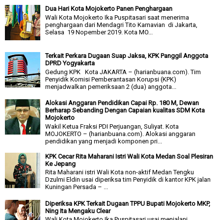
Dua Hari Kota Mojokerto Panen Penghargaan
Wali Kota Mojokerto Ika Puspitasari saat menerima
penghargaan dari Mendagri Tito Karnavian di Jakarta,
Selasa 19 Nopember 2019. Kota MO...
Terkait Perkara Dugaan Suap Jaksa, KPK Panggil Anggota
DPRD Yogyakarta
Gedung KPK Kota JAKARTA – (harianbuana.com). Tim
Penyidik Komisi Pemberantasan Korupsi (KPK)
menjadwalkan pemeriksaan 2 (dua) anggota...
Alokasi Anggaran Pendidikan Capai Rp. 180 M, Dewan
Berharap Sebanding Dengan Capaian kualitas SDM Kota
Mojokerto
Wakil Ketua Fraksi PDI Perjuangan, Suliyat. Kota
MOJOKERTO – (harianbuana.com). Alokasi anggaran
pendidikan yang menjadi komponen pri...
KPK Cecar Rita Maharani Istri Wali Kota Medan Soal Plesiran
Ke Jepang
Rita Maharani istri Wali Kota non-aktif Medan Tengku
Dzulmi Eldin usai diperiksa tim Penyidik di kantor KPK jalan
Kuningan Persada – ...
Diperiksa KPK Terkait Dugaan TPPU Bupati Mojokerto MKP,
Ning Ita Mengaku Clear
Wali Kota Mojokerto Ika Puspitasari usai menjalani