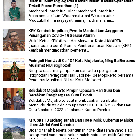
Islam Itu Memang Agama Kemanusiaan: Kesalah-pahaman
Terkait Puasa Ramadhan (1)
Macharodji Machfud. Oleh: Macharodji Machfud .
Assalamu’alaikum Warahmatullahi Wabarakatuh.
A’udzubillahiminasysyaithanirrajim. Bismillahirr...
KPK Kembali Ingatkan, Pemda Manfaatkan Anggaran
Penanganan Covid–19 Sesuai Aturan
Wakil Ketua KPK Alexander Marwata. Kota JAKARTA –
(harianbuana.com). Komisi Pemberantasan Korupsi (KPK)
kembali mengingatkan pemerint...
Peringati Hari Jadi Ke-104 Kota Mojokerto, Ning Ita Bersama
Muslimat NU Istighozah
Ning Ita saat menyampaikan sambutan pengantar
Istiqhozah Peringatan Hari Jadi ke-104 Mojokerto bersama
Pengurus Muslimat NU se Kota Mojooert...
Sekdakot Mojokerto Pimpin Upacara Hari Guru Dan
Serahkan Penghargaan Guru Favorit
Sekdakot Mojokerto saat membacakan sambutan
Mendikbudristek dalam upacara HUT PGRI ke-77 dan Hari
Guru Nasional 2022 di halaman Kantor Pemko...
KPK Sita 10 Bidang Tanah Dan Hotel Milik Gubernur Maluku
Utara Abdul Gani Kasuba
Bidang tanah beserta bangunan hotel diatasnya yang siap
beroperasi yang merupakan salah-satu aset milik Gubernur