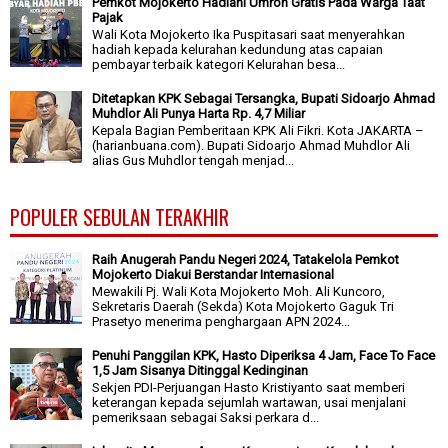
Pemkot Mojokerto Hadiahi Umroh Gratis Pada Warga Taat
Pajak
Wali Kota Mojokerto Ika Puspitasari saat menyerahkan
hadiah kepada kelurahan kedundung atas capaian
pembayar terbaik kategori Kelurahan besa...
Ditetapkan KPK Sebagai Tersangka, Bupati Sidoarjo Ahmad
Muhdlor Ali Punya Harta Rp. 4,7 Miliar
Kepala Bagian Pemberitaan KPK Ali Fikri. Kota JAKARTA –
(harianbuana.com). Bupati Sidoarjo Ahmad Muhdlor Ali
alias Gus Muhdlor tengah menjad...
POPULER SEBULAN TERAKHIR
Raih Anugerah Pandu Negeri 2024, Tatakelola Pemkot
Mojokerto Diakui Berstandar Internasional
Mewakili Pj. Wali Kota Mojokerto Moh. Ali Kuncoro,
Sekretaris Daerah (Sekda) Kota Mojokerto Gaguk Tri
Prasetyo menerima penghargaan APN 2024...
Penuhi Panggilan KPK, Hasto Diperiksa 4 Jam, Face To Face
1,5 Jam Sisanya Ditinggal Kedinginan
Sekjen PDI-Perjuangan Hasto Kristiyanto saat memberi
keterangan kepada sejumlah wartawan, usai menjalani
pemeriksaan sebagai Saksi perkara d...