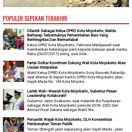
POPULER SEPEKAN TERAKHIR
Dilantik Sebagai Ketua DPRD Kota Mojokerto, Melda
Berharap Terbentuknya Pemerintahan Baru Yang
Berintegritas Dan Bermartabat
Ketua DPRD Kota Mojokerto, Febriana Meldyawati saat
memberikan keterangan pers kepada belasan awak media,
Rabu (26/07/2017) siang, usai Sida...
Partai Golkar Komitmen Dukung Wali Kota Mojokerto Atas
Usulan Interpelasi
Wakil Ketua DPRD Kota Mojokerto Sony Basoeki Rahardjo
saat ditemui di depan Kantor DPRD Kota Mojokerto jalan
Gajah Mada No. 145 Kota Mojoke...
Lantik Wali–Wawali Kota Mojokerto, Gubernur Pesan
Leadership Kolaboratif
Gubernur Jatim Soekarwo saat melantik Ika Puspitasari
sebagai Wali Kota Mojokerto periode 2018–2023 dan
Ahmad Rizal Zakaria sebagai Wakil Wa...
Percantik Wajah Kota Mojokerto, DLH Konsentrasi
Pembenahan Taman Publik
Taman ditengah jalan sepanjang jalan Gajah Mada - jalan