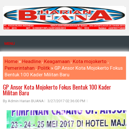
MENU
Home
»
Headline
,
Keagamaan
,
Kota mojokerto
,
Pemerintahan
,
Politk
» GP Ansor Kota Mojokerto Fokus
Bentuk 100 Kader Militan Baru
GP Ansor Kota Mojokerto Fokus Bentuk 100 Kader
Militan Baru
By Admin Harian BUANA
3/27/2017 02:36:00 PM