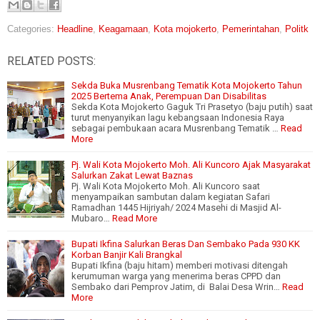
Categories:
Headline
,
Keagamaan
,
Kota mojokerto
,
Pemerintahan
,
Politk
RELATED POSTS:
Sekda Buka Musrenbang Tematik Kota Mojokerto Tahun
2025 Bertema Anak, Perempuan Dan Disabilitas
Sekda Kota Mojokerto Gaguk Tri Prasetyo (baju putih) saat
turut menyanyikan lagu kebangsaan Indonesia Raya
sebagai pembukaan acara Musrenbang Tematik …
Read
More
Pj. Wali Kota Mojokerto Moh. Ali Kuncoro Ajak Masyarakat
Salurkan Zakat Lewat Baznas
Pj. Wali Kota Mojokerto Moh. Ali Kuncoro saat
menyampaikan sambutan dalam kegiatan Safari
Ramadhan 1445 Hijriyah/ 2024 Masehi di Masjid Al-
Mubaro…
Read More
Bupati Ikfina Salurkan Beras Dan Sembako Pada 930 KK
Korban Banjir Kali Brangkal
Bupati Ikfina (baju hitam) memberi motivasi ditengah
kerumuman warga yang menerima beras CPPD dan
Sembako dari Pemprov Jatim, di Balai Desa Wrin…
Read
More