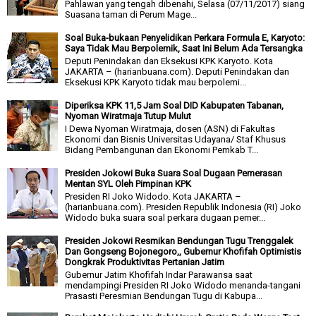
Pahlawan yang tengah dibenahi, Selasa (07/11/2017) siang
Suasana taman di Perum Mage...
Soal Buka-bukaan Penyelidikan Perkara Formula E, Karyoto:
Saya Tidak Mau Berpolemik, Saat Ini Belum Ada Tersangka
Deputi Penindakan dan Eksekusi KPK Karyoto. Kota
JAKARTA – (harianbuana.com). Deputi Penindakan dan
Eksekusi KPK Karyoto tidak mau berpolemi...
Diperiksa KPK 11,5 Jam Soal DID Kabupaten Tabanan,
Nyoman Wiratmaja Tutup Mulut
I Dewa Nyoman Wiratmaja, dosen (ASN) di Fakultas
Ekonomi dan Bisnis Universitas Udayana/ Staf Khusus
Bidang Pembangunan dan Ekonomi Pemkab T...
Presiden Jokowi Buka Suara Soal Dugaan Pemerasan
Mentan SYL Oleh Pimpinan KPK
Presiden RI Joko Widodo. Kota JAKARTA –
(harianbuana.com). Presiden Republik Indonesia (RI) Joko
Widodo buka suara soal perkara dugaan pemer...
Presiden Jokowi Resmikan Bendungan Tugu Trenggalek
Dan Gongseng Bojonegoro,, Gubernur Khofifah Optimistis
Dongkrak Produktivitas Pertanian Jatim
Gubernur Jatim Khofifah Indar Parawansa saat
mendampingi Presiden RI Joko Widodo menanda-tangani
Prasasti Peresmian Bendungan Tugu di Kabupa...