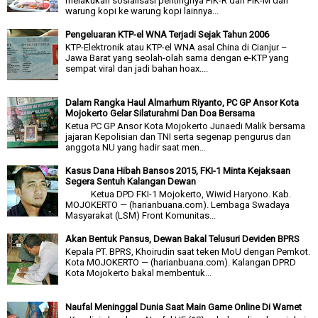
melakukan sosialisasi pentingnya PIK-R dan PIK-M dari
warung kopi ke warung kopi lainnya...
Pengeluaran KTP-el WNA Terjadi Sejak Tahun 2006
KTP-Elektronik atau KTP-el WNA asal China di Cianjur –
Jawa Barat yang seolah-olah sama dengan e-KTP yang
sempat viral dan jadi bahan hoax....
Dalam Rangka Haul Almarhum Riyanto, PC GP Ansor Kota
Mojokerto Gelar Silaturahmi Dan Doa Bersama
Ketua PC GP Ansor Kota Mojokerto Junaedi Malik bersama
jajaran Kepolisian dan TNI serta segenap pengurus dan
anggota NU yang hadir saat men...
Kasus Dana Hibah Bansos 2015, FKI-1 Minta Kejaksaan
Segera Sentuh Kalangan Dewan
Ketua DPD FKI-1 Mojokerto, Wiwid Haryono. Kab.
MOJOKERTO — (harianbuana.com). Lembaga Swadaya
Masyarakat (LSM) Front Komunitas...
Akan Bentuk Pansus, Dewan Bakal Telusuri Deviden BPRS
Kepala PT. BPRS, Khoirudin saat teken MoU dengan Pemkot.
Kota MOJOKERTO — (harianbuana.com). Kalangan DPRD
Kota Mojokerto bakal membentuk...
Naufal Meninggal Dunia Saat Main Game Online Di Warnet