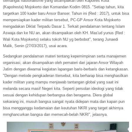
semangat nasionalisme yang disampaikan oleh Kapolres Kota
(Kapolresta) Mojokerto dan Komandan Kodim 0815. "Setiap tahun, kita
targetkan 100 kader baru Ansor Banser. Tahun ini (Red : 2017), untuk bisa
mempersiapkan kader militan tersebut, PC-GP Ansor Kota Mojokerto
mengadakan Diklat Terpadu Dasar 1. Terkait pendalaman tentang Islam
Aswaja dan ke NU an, akan disampaikan oleh KH. Mas'ud yunus (Red :
Wali Kota Mojokerto) selaku tokoh NU yg berbobot", terang Junaedi
Malik, Senin (27/03/2017), usai acara.
Sedangkan pendalaman materi tentang kepemimpinan serta manajemen
organisasi, akan disampaikan oleh pemateri dari jajaran Ansor Wilayah
Jatim dengan diwarnai kegiatan lapangan baris-berbaris dan ketangkasan.
"Dengan metode pengkaderan ttersebut, kita berharap bisa menghasilkan
kader militan yang mampu menjawab tantangan global yang saat ini
melanda secara masif Negeri kita. Seperti persolan ideologi yang tidak
sesuai dengan kehidupan berbangsa dan beragama. Diera global
sekarang ini, musuh bangsa sangat nyata didepan mata dan kapan pun
bisa mengganggu kedamaian dan keutuhan NKRI yang target akhirnya
mrnghancurkan bangsa dan memecah-belah NKRI", jelasnya.