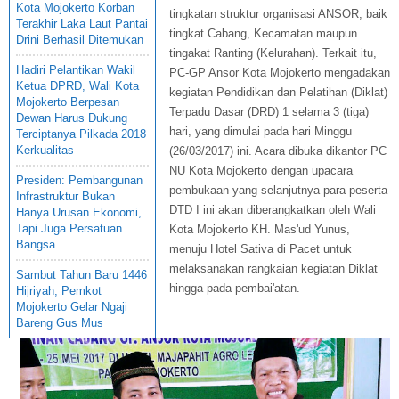
Kota Mojokerto Korban
tingkatan struktur organisasi ANSOR, baik
Terakhir Laka Laut Pantai
tingkat Cabang, Kecamatan maupun
Drini Berhasil Ditemukan
tingakat Ranting (Kelurahan). Terkait itu,
Hadiri Pelantikan Wakil
PC-GP Ansor Kota Mojokerto mengadakan
Ketua DPRD, Wali Kota
kegiatan Pendidikan dan Pelatihan (Diklat)
Mojokerto Berpesan
Terpadu Dasar (DRD) 1 selama 3 (tiga)
Dewan Harus Dukung
hari, yang dimulai pada hari Minggu
Terciptanya Pilkada 2018
Kerkualitas
(26/03/2017) ini. Acara dibuka dikantor PC
NU Kota Mojokerto dengan upacara
Presiden: Pembangunan
pembukaan yang selanjutnya para peserta
Infrastruktur Bukan
DTD I ini akan diberangkatkan oleh Wali
Hanya Urusan Ekonomi,
Tapi Juga Persatuan
Kota Mojokerto KH. Mas'ud Yunus,
Bangsa
menuju Hotel Sativa di Pacet untuk
melaksanakan rangkaian kegiatan Diklat
Sambut Tahun Baru 1446
hingga pada pembai'atan.
Hijriyah, Pemkot
Mojokerto Gelar Ngaji
Bareng Gus Mus