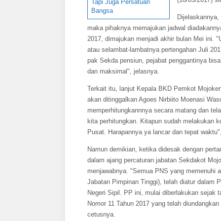
Tapi Juga Persatuan
Bangsa
Dijelaskannya,
maka pihaknya memajukan jadwal diadakannya 
2017, dimajukan menjadi akhir bulan Mei ini. "
atau selambat-lambatnya pertengahan Juli 2017
pak Sekda pensiun, pejabat penggantinya bisa 
dan maksimal", jelasnya.
Terkait itu, lanjut Kepala BKD Pemkot Mojoke
akan ditinggalkan Agoes Nirbiito Moenasi W
memperhitungkannnya secara matang dan telah 
kita perhitungkan. Kitapun sudah melakukan ko
Pusat. Harapannya ya lancar dan tepat waktu",
Namun demikian, ketika didesak dengan pertan
dalam ajang percaturan jabatan Sekdakot Moj
menjawabnya. "Semua PNS yang memenuhi atur
Jabatan Pimpinan Tinggi), telah diatur dala
Negeri Sipil. PP ini, mulai diberlakukan seja
Nomor 11 Tahun 2017 yang telah diundangkan 
cetusnya.