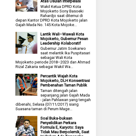
Atas Usulan Interpelasi
Wakil Ketua DPRD Kota
Mojokerto Sony Basoeki
Rahardjo saat ditemui di
depan Kantor DPRD Kota Mojokerto jalan
Gajah Mada No. 145 Kota Mojoke...
Lantik Wali–Wawali Kota
Mojokerto, Gubernur Pesan
Leadership Kolaboratif
Gubernur Jatim Soekarwo
saat melantik Ika Puspitasari
sebagai Wali Kota
Mojokerto periode 2018–2023 dan Ahmad
Rizal Zakaria sebagai Wakil Wa...
Percantik Wajah Kota
Mojokerto, DLH Konsentrasi
Pembenahan Taman Publik
Taman ditengah jalan
sepanjang jalan Gajah Mada
- jalan Pahlawan yang tengah
dibenahi, Selasa (07/11/2017) siang
Suasana taman di Perum Mage...
Soal Buka-bukaan
Penyelidikan Perkara
Formula E, Karyoto: Saya
Tidak Mau Berpolemik, Saat