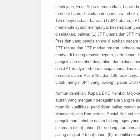
Lebih jauh, Endri Agus memaparkan, bahwa be
tersebut harus dilakukan dengan cara terbuka
105 menyebutkan, bahwa: (1) JPT utama, JPT 
memenuhi syarat mempunyai kesempatan yang
disebutkan, bahwa: (1) JPT utama dan JPT mad
Presiden yang pengisiannya dilakukan secara t
JPT utama dan JPT madya tertentu sebagaima
madya di bidang rahasia negara, pertahanan, 
pengelolaan sumber daya alam dan bidang lain
dan JPT madya tertentu sebagaimana dimaksud
tersebut dalam Pasal 105 dan 106, praktisn
untuk mengisi JPT yang lowong", papar Endri 
Namun demikian, Kapala BKD Pemkot Mojoker
aturan yang mengatur sebagaimana yang telah 
memiliki kualifikasi pendidikan paling rendah 
Manajerial, dan Kompetensi Sosial Kultural se
pengalaman Jabatan dalam bidang tugas yang t
selama 5 (lima) tahun; (4). sedang atau perna
paling singkat 2 (dua) tahun; (5). memiliki reka