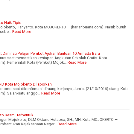
o Naik Tipis
jokerto, Hariyanto. Kota MOJOKERTO — (harianbuana.com). Nasib buruh
k sebe…
Read More
t Diminati Pelajar, Pemkot Ajukan Bantuan 10 Armada Baru
nus saat memastikan kesiapan Angkutan Sekolah Gratis. Kota
m). Pemerintah Kota (Pemkot) Mojok…
Read More
D Kota Mojokerto Dilaporkan
nomo saat dikonfirmasi diruang kerjanya, Jum'at (21/10/2016) siang. Kota
m). Salah-satu anggo…
Read More
to Resmi Terbentuk
Negeri Mojokerto, DLM Oktario Hutapea, SH., MH. Kota MOJOKERTO —
pembentukan Kejaksanaan Neger…
Read More