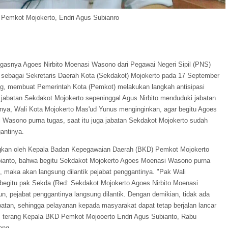
Pemkot Mojokerto, Endri Agus Subianro
ugasnya Agoes Nirbito Moenasi Wasono dari Pegawai Negeri Sipil (PNS)
 sebagai Sekretaris Daerah Kota (Sekdakot) Mojokerto pada 17 September
g, membuat Pemerintah Kota (Pemkot) melakukan langkah antisipasi
 jabatan Sekdakot Mojokerto sepeninggal Agus Nirbito menduduki jabatan
lnya, Wali Kota Mojokerto Mas'ud Yunus menginginkan, agar begitu Agoes
i Wasono purna tugas, saat itu juga jabatan Sekdakot Mojokerto sudah
gantinya.
ngkan oleh Kepala Badan Kepegawaian Daerah (BKD) Pemkot Mojokerto
ianto, bahwa begitu Sekdakot Mojokerto Agoes Moenasi Wasono purna
), maka akan langsung dilantik pejabat penggantinya. "Pak Wali
begitu pak Sekda (Red: Sekdakot Mojokerto Agoes Nirbito Moenasi
n, pejabat penggantinya langsung dilantik. Dengan demikian, tidak ada
atan, sehingga pelayanan kepada masyarakat dapat tetap berjalan lancar
 terang Kepala BKD Pemkot Mojooerto Endri Agus Subianto, Rabu
ang.