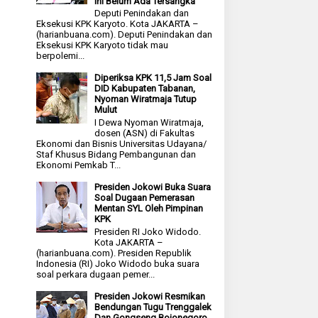
Ini Belum Ada Tersangka
Deputi Penindakan dan
Eksekusi KPK Karyoto. Kota JAKARTA –
(harianbuana.com). Deputi Penindakan dan
Eksekusi KPK Karyoto tidak mau
berpolemi...
Diperiksa KPK 11,5 Jam Soal
DID Kabupaten Tabanan,
Nyoman Wiratmaja Tutup
Mulut
I Dewa Nyoman Wiratmaja,
dosen (ASN) di Fakultas
Ekonomi dan Bisnis Universitas Udayana/
Staf Khusus Bidang Pembangunan dan
Ekonomi Pemkab T...
Presiden Jokowi Buka Suara
Soal Dugaan Pemerasan
Mentan SYL Oleh Pimpinan
KPK
Presiden RI Joko Widodo.
Kota JAKARTA –
(harianbuana.com). Presiden Republik
Indonesia (RI) Joko Widodo buka suara
soal perkara dugaan pemer...
Presiden Jokowi Resmikan
Bendungan Tugu Trenggalek
Dan Gongseng Bojonegoro,,