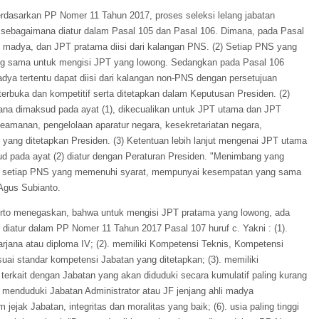
rdasarkan PP Nomer 11 Tahun 2017, proses seleksi lelang jabatan
, sebagaimana diatur dalam Pasal 105 dan Pasal 106. Dimana, pada Pasal
madya, dan JPT pratama diisi dari kalangan PNS. (2) Setiap PNS yang
 sama untuk mengisi JPT yang lowong. Sedangkan pada Pasal 106
ya tertentu dapat diisi dari kalangan non-PNS dengan persetujuan
erbuka dan kompetitif serta ditetapkan dalam Keputusan Presiden. (2)
na dimaksud pada ayat (1), dikecualikan untuk JPT utama dan JPT
keamanan, pengelolaan aparatur negara, kesekretariatan negara,
 yang ditetapkan Presiden. (3) Ketentuan lebih lanjut mengenai JPT utama
 pada ayat (2) diatur dengan Peraturan Presiden. "Menimbang yang
ya, setiap PNS yang memenuhi syarat, mempunyai kesempatan yang sama
Agus Subianto.
to menegaskan, bahwa untuk mengisi JPT pratama yang lowong, ada
diatur dalam PP Nomer 11 Tahun 2017 Pasal 107 huruf c. Yakni : (1).
sarjana atau diploma IV; (2). memiliki Kompetensi Teknis, Kompetensi
suai standar kompetensi Jabatan yang ditetapkan; (3). memiliki
erkait dengan Jabatan yang akan diduduki secara kumulatif paling kurang
h menduduki Jabatan Administrator atau JF jenjang ahli madya
m jejak Jabatan, integritas dan moralitas yang baik; (6). usia paling tinggi