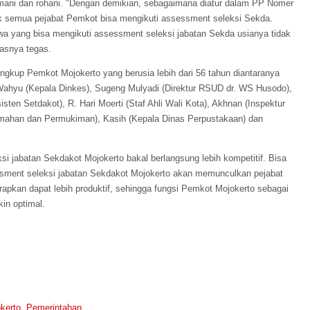
asmani dan rohani. "Dengan demikian, sebagaimana diatur dalam PP Nomer
dak semua pejabat Pemkot bisa mengikuti assessment seleksi Sekda.
wa yang bisa mengikuti assessment seleksi jabatan Sekda usianya tidak
kasnya tegas.
lingkup Pemkot Mojokerto yang berusia lebih dari 56 tahun diantaranya
h Wahyu (Kepala Dinkes), Sugeng Mulyadi (Direktur RSUD dr. WS Husodo),
sten Setdakot), R. Hari Moerti (Staf Ahli Wali Kota), Akhnan (Inspektur
umahan dan Permukiman), Kasih (Kepala Dinas Perpustakaan) dan
i jabatan Sekdakot Mojokerto bakal berlangsung lebih kompetitif. Bisa
sessment seleksi jabatan Sekdakot Mojokerto akan memunculkan pejabat
apkan dapat lebih produktif, sehingga fungsi Pemkot Mojokerto sebagai
in optimal.
kerto
,
Pemerintahan