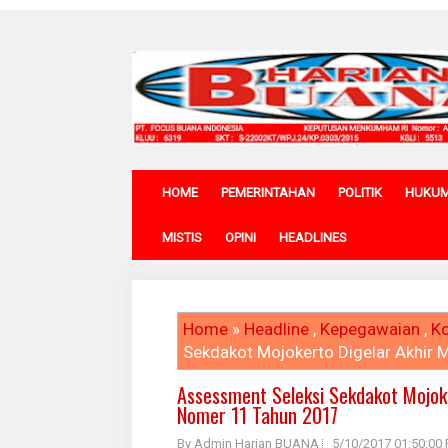
HOME
PEMERINTAHAN
POLITIK
HUKU
MISTIS
OPINI
HEADLINES
Home
»
Headline
,
Kepegawaian
,
Ko
Sekdakot Mojokerto Digelar Akhir 
Assessment Seleksi Sekdakot Mojoke
Nomer 11 Tahun 2017
By Admin Harian BUANA
5/10/2017 01:50:00