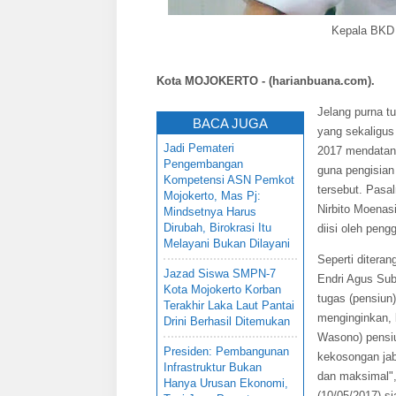
Kepala BKD 
Kota
MOJOKERTO
- (harianbuana.com).
Jelang purna t
BACA JUGA
yang sekaligus
Jadi Pemateri
2017 mendatan
Pengembangan
guna pengisian
Kompetensi ASN Pemkot
tersebut. Pasa
Mojokerto, Mas Pj:
Nirbito Moenas
Mindsetnya Harus
Dirubah, Birokrasi Itu
diisi oleh peng
Melayani Bukan Dilayani
Seperti ditera
Jazad Siswa SMPN-7
Endri Agus Sub
Kota Mojokerto Korban
tugas (pensiun
Terakhir Laka Laut Pantai
menginginkan, 
Drini Berhasil Ditemukan
Wasono) pensiu
Presiden: Pembangunan
kekosongan jab
Infrastruktur Bukan
dan maksimal",
Hanya Urusan Ekonomi,
(10/05/2017) si