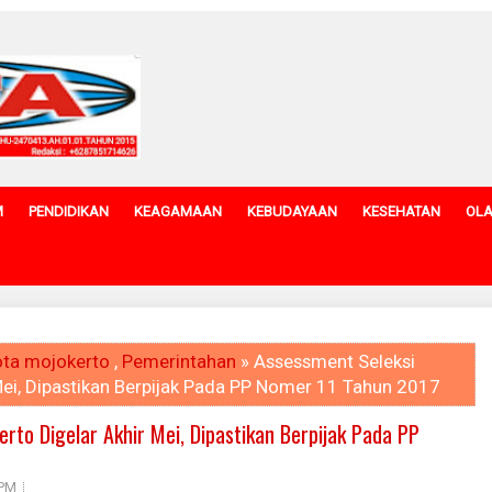
M
PENDIDIKAN
KEAGAMAAN
KEBUDAYAAN
KESEHATAN
OL
ta mojokerto
,
Pemerintahan
» Assessment Seleksi
Mei, Dipastikan Berpijak Pada PP Nomer 11 Tahun 2017
rto Digelar Akhir Mei, Dipastikan Berpijak Pada PP
 PM