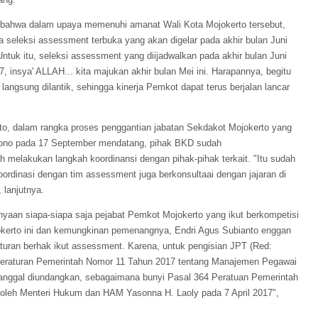
 bahwa dalam upaya memenuhi amanat Wali Kota Mojokerto tersebut,
seleksi assessment terbuka yang akan digelar pada akhir bulan Juni
Untuk itu, seleksi assessment yang diijadwalkan pada akhir bulan Juni
, insya' ALLAH... kita majukan akhir bulan Mei ini. Harapannya, begitu
langsung dilantik, sehingga kinerja Pemkot dapat terus berjalan lancar
rto, dalam rangka proses penggantian jabatan Sekdakot Mojokerto yang
asono pada 17 September mendatang, pihak BKD sudah
melakukan langkah koordinansi dengan pihak-pihak terkait. "Itu sudah
ordinasi dengan tim assessment juga berkonsultaai dengan jajaran di
 lanjutnya.
yaan siapa-siapa saja pejabat Pemkot Mojokerto yang ikut berkompetisi
okerto ini dan kemungkinan pemenangnya, Endri Agus Subianto enggan
an berhak ikut assessment. Karena, untuk pengisian JPT (Red:
m Peraturan Pemerintah Nomor 11 Tahun 2017 tentang Manajemen Pegawai
k tanggal diundangkan, sebagaimana bunyi Pasal 364 Peratuan Pemerintah
oleh Menteri Hukum dan HAM Yasonna H. Laoly pada 7 April 2017",