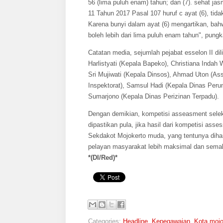
56 (lima puluh enam) tahun; dan (7). sehat j
11 Tahun 2017 Pasal 107 huruf c ayat (6), ti
Karena bunyi dalam ayat (6) mengartikan, bah
boleh lebih dari lima puluh enam tahun", pung
Catatan media, sejumlah pejabat esselon II di
Harlistyati (Kepala Bapeko), Christiana Inda
Sri Mujiwati (Kepala Dinsos), Ahmad Uton (Assi
Inspektorat), Samsul Hadi (Kepala Dinas Per
Sumarjono (Kepala Dinas Perizinan Terpadu).
Dengan demikian, kompetisi asseasment seleks
dipastikan pula, jika hasil dari kompetisi as
Sekdakot Mojokerto muda, yang tentunya dihar
pelayan masyarakat lebih maksimal dan semak
*(DI/Red)*
Categories:
Headline
,
Kepegawaian
,
Kota mojo