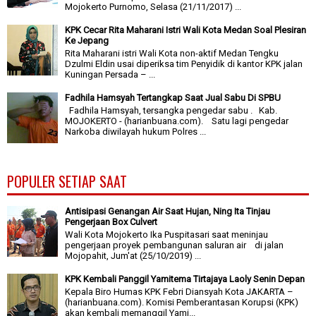
Mojokerto Purnomo, Selasa (21/11/2017) ...
KPK Cecar Rita Maharani Istri Wali Kota Medan Soal Plesiran
Ke Jepang
Rita Maharani istri Wali Kota non-aktif Medan Tengku
Dzulmi Eldin usai diperiksa tim Penyidik di kantor KPK jalan
Kuningan Persada – ...
Fadhila Hamsyah Tertangkap Saat Jual Sabu Di SPBU
Fadhila Hamsyah, tersangka pengedar sabu . Kab.
MOJOKERTO - (harianbuana.com). Satu lagi pengedar
Narkoba diwilayah hukum Polres ...
POPULER SETIAP SAAT
Antisipasi Genangan Air Saat Hujan, Ning Ita Tinjau
Pengerjaan Box Culvert
Wali Kota Mojokerto Ika Puspitasari saat meninjau
pengerjaan proyek pembangunan saluran air di jalan
Mojopahit, Jum'at (25/10/2019) ...
KPK Kembali Panggil Yamitema Tirtajaya Laoly Senin Depan
Kepala Biro Humas KPK Febri Diansyah Kota JAKARTA –
(harianbuana.com). Komisi Pemberantasan Korupsi (KPK)
akan kembali memanggil Yami...