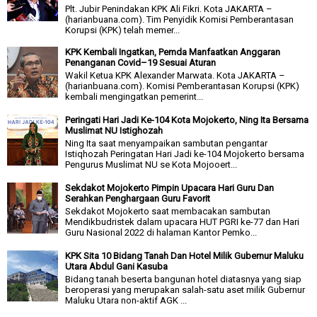
Plt. Jubir Penindakan KPK Ali Fikri. Kota JAKARTA –
(harianbuana.com). Tim Penyidik Komisi Pemberantasan
Korupsi (KPK) telah memer...
KPK Kembali Ingatkan, Pemda Manfaatkan Anggaran
Penanganan Covid–19 Sesuai Aturan
Wakil Ketua KPK Alexander Marwata. Kota JAKARTA –
(harianbuana.com). Komisi Pemberantasan Korupsi (KPK)
kembali mengingatkan pemerint...
Peringati Hari Jadi Ke-104 Kota Mojokerto, Ning Ita Bersama
Muslimat NU Istighozah
Ning Ita saat menyampaikan sambutan pengantar
Istiqhozah Peringatan Hari Jadi ke-104 Mojokerto bersama
Pengurus Muslimat NU se Kota Mojooert...
Sekdakot Mojokerto Pimpin Upacara Hari Guru Dan
Serahkan Penghargaan Guru Favorit
Sekdakot Mojokerto saat membacakan sambutan
Mendikbudristek dalam upacara HUT PGRI ke-77 dan Hari
Guru Nasional 2022 di halaman Kantor Pemko...
KPK Sita 10 Bidang Tanah Dan Hotel Milik Gubernur Maluku
Utara Abdul Gani Kasuba
Bidang tanah beserta bangunan hotel diatasnya yang siap
beroperasi yang merupakan salah-satu aset milik Gubernur
Maluku Utara non-aktif AGK ...