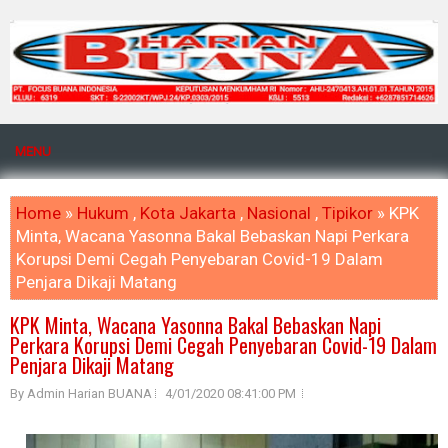
MENU
Home
»
Hukum
,
Kota Jakarta
,
Nasional
,
Tipikor
» KPK
Minta, Wacana Yasonna Bakal Bebaskan Napi Perkara
Korupsi Demi Cegah Penyebaran Covid-19 Dalam
Penjara Dikaji Matang
KPK Minta, Wacana Yasonna Bakal Bebaskan Napi
Perkara Korupsi Demi Cegah Penyebaran Covid-19 Dalam
Penjara Dikaji Matang
By Admin Harian BUANA
4/01/2020 08:41:00 PM