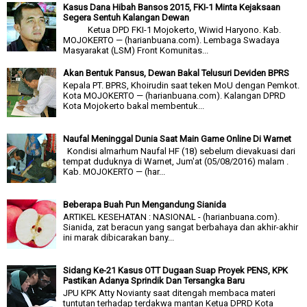
Kasus Dana Hibah Bansos 2015, FKI-1 Minta Kejaksaan
Segera Sentuh Kalangan Dewan
Ketua DPD FKI-1 Mojokerto, Wiwid Haryono. Kab.
MOJOKERTO — (harianbuana.com). Lembaga Swadaya
Masyarakat (LSM) Front Komunitas...
Akan Bentuk Pansus, Dewan Bakal Telusuri Deviden BPRS
Kepala PT. BPRS, Khoirudin saat teken MoU dengan Pemkot.
Kota MOJOKERTO — (harianbuana.com). Kalangan DPRD
Kota Mojokerto bakal membentuk...
Naufal Meninggal Dunia Saat Main Game Online Di Warnet
Kondisi almarhum Naufal HF (18) sebelum dievakuasi dari
tempat duduknya di Warnet, Jum'at (05/08/2016) malam .
Kab. MOJOKERTO — (har...
Beberapa Buah Pun Mengandung Sianida
ARTIKEL KESEHATAN : NASIONAL - (harianbuana.com).
Sianida, zat beracun yang sangat berbahaya dan akhir-akhir
ini marak dibicarakan bany...
Sidang Ke-21 Kasus OTT Dugaan Suap Proyek PENS, KPK
Pastikan Adanya Sprindik Dan Tersangka Baru
JPU KPK Atty Novianty saat ditengah membaca materi
tuntutan terhadap terdakwa mantan Ketua DPRD Kota