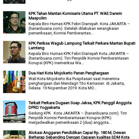
KPK Tahan Mantan Komisaris Utama PT. WAE Darwin
Maspolim
Kepala Biro Humas KPK Febri Diansyah. Kota JAKARTA –
(harianbuana.com). Setelah dilakukan serangkaian
pemeriksaan, Komisi Pemberantas...
KPK Periksa Wagub Lampung Terkait Perkara Mantan Bupati
Lamteng
Kepala Biro Humas KPK Febri Diansyah Kota JAKARTA –
(harianbuana.com). Tim Penyidik Komisi Pemberantasan
Korupsi (KPK) memeriksa Wa...
Dua Hari Kota Mojokerto Panen Penghargaan
Wali Kota Mojokerto Ika Puspitasari saat menerima
penghargaan dari Mendagri Tito Karnavian di Jakarta,
Selasa 19 Nopember 2019. Kota MO...
Terkait Perkara Dugaan Suap Jaksa, KPK Panggil Anggota
DPRD Yogyakarta
Gedung KPK Kota JAKARTA – (harianbuana.com). Tim
Penyidik Komisi Pemberantasan Korupsi (KPK)
menjadwalkan pemeriksaan 2 (dua) anggota...
Alokasi Anggaran Pendidikan Capai Rp. 180 M, Dewan
Berharap Sebanding Dengan Capaian kualitas SDM Kota