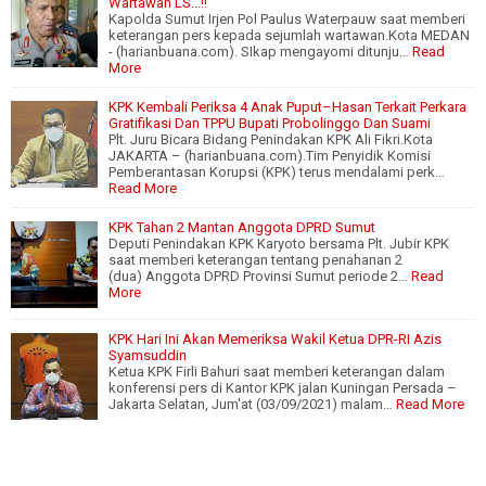
Wartawan LS...!!
Kapolda Sumut Irjen Pol Paulus Waterpauw saat memberi
keterangan pers kepada sejumlah wartawan.Kota MEDAN
- (harianbuana.com). SIkap mengayomi ditunju…
Read
More
KPK Kembali Periksa 4 Anak Puput–Hasan Terkait Perkara
Gratifikasi Dan TPPU Bupati Probolinggo Dan Suami
Plt. Juru Bicara Bidang Penindakan KPK Ali Fikri.Kota
JAKARTA – (harianbuana.com).Tim Penyidik Komisi
Pemberantasan Korupsi (KPK) terus mendalami perk…
Read More
KPK Tahan 2 Mantan Anggota DPRD Sumut
Deputi Penindakan KPK Karyoto bersama Plt. Jubir KPK
saat memberi keterangan tentang penahanan 2
(dua) Anggota DPRD Provinsi Sumut periode 2…
Read
More
KPK Hari Ini Akan Memeriksa Wakil Ketua DPR-RI Azis
Syamsuddin
Ketua KPK Firli Bahuri saat memberi keterangan dalam
konferensi pers di Kantor KPK jalan Kuningan Persada –
Jakarta Selatan, Jum'at (03/09/2021) malam…
Read More