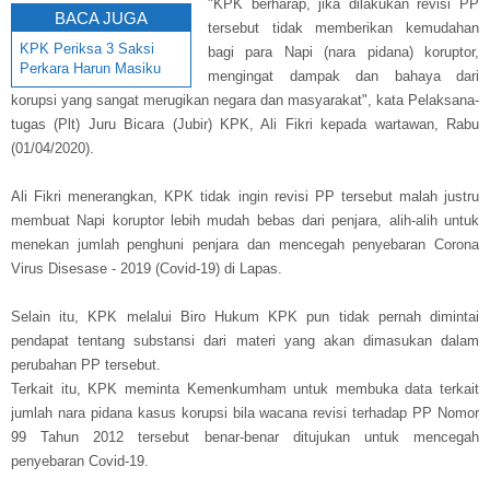
"KPK berharap, jika dilakukan revisi PP
BACA JUGA
tersebut tidak memberikan kemudahan
KPK Periksa 3 Saksi
bagi para Napi (nara pidana) koruptor,
Perkara Harun Masiku
mengingat dampak dan bahaya dari
korupsi yang sangat merugikan negara dan masyarakat", kata Pelaksana-
tugas (Plt) Juru Bicara (Jubir) KPK, Ali Fikri kepada wartawan, Rabu
(01/04/2020).
Ali Fikri menerangkan, KPK tidak ingin revisi PP tersebut malah justru
membuat Napi koruptor lebih mudah bebas dari penjara, alih-alih untuk
menekan jumlah penghuni penjara dan mencegah penyebaran Corona
Virus Disesase - 2019 (Covid-19) di Lapas.
Selain itu, KPK melalui Biro Hukum KPK pun tidak pernah dimintai
pendapat tentang substansi dari materi yang akan dimasukan dalam
perubahan PP tersebut.
Terkait itu, KPK meminta Kemenkumham untuk membuka data terkait
jumlah nara pidana kasus korupsi bila wacana revisi terhadap PP Nomor
99 Tahun 2012 tersebut benar-benar ditujukan untuk mencegah
penyebaran Covid-19.