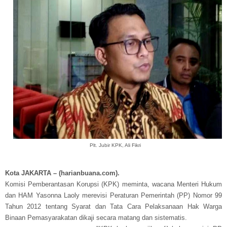
Plt. Jubir KPK, Ali Fikri
Kota JAKARTA – (harianbuana.com).
Komisi Pemberantasan Korupsi (KPK) meminta, wacana Menteri Hukum
dan HAM Yasonna Laoly merevisi Peraturan Pemerintah (PP) Nomor 99
Tahun 2012 tentang Syarat dan Tata Cara Pelaksanaan Hak Warga
Binaan Pemasyarakatan dikaji secara matang dan sistematis.