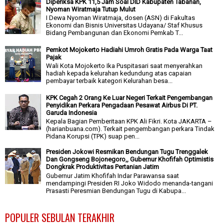
Diperiksa KPK 11,5 Jam Soal DID Kabupaten Tabanan,
Nyoman Wiratmaja Tutup Mulut
I Dewa Nyoman Wiratmaja, dosen (ASN) di Fakultas
Ekonomi dan Bisnis Universitas Udayana/ Staf Khusus
Bidang Pembangunan dan Ekonomi Pemkab T...
Pemkot Mojokerto Hadiahi Umroh Gratis Pada Warga Taat
Pajak
Wali Kota Mojokerto Ika Puspitasari saat menyerahkan
hadiah kepada kelurahan kedundung atas capaian
pembayar terbaik kategori Kelurahan besa...
KPK Cegah 2 Orang Ke Luar Negeri Terkait Pengembangan
Penyidikan Perkara Pengadaan Pesawat Airbus Di PT.
Garuda Indonesia
Kepala Bagian Pemberitaan KPK Ali Fikri. Kota JAKARTA –
(harianbuana.com). Terkait pengembangan perkara Tindak
Pidana Korupsi (TPK) suap pen...
Presiden Jokowi Resmikan Bendungan Tugu Trenggalek
Dan Gongseng Bojonegoro,, Gubernur Khofifah Optimistis
Dongkrak Produktivitas Pertanian Jatim
Gubernur Jatim Khofifah Indar Parawansa saat
mendampingi Presiden RI Joko Widodo menanda-tangani
Prasasti Peresmian Bendungan Tugu di Kabupa...
POPULER SEBULAN TERAKHIR