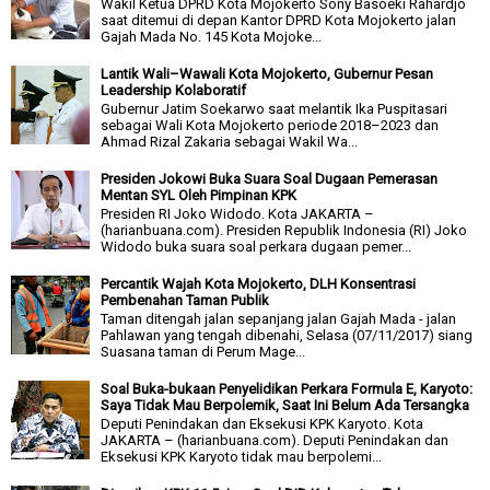
Wakil Ketua DPRD Kota Mojokerto Sony Basoeki Rahardjo
saat ditemui di depan Kantor DPRD Kota Mojokerto jalan
Gajah Mada No. 145 Kota Mojoke...
Lantik Wali–Wawali Kota Mojokerto, Gubernur Pesan
Leadership Kolaboratif
Gubernur Jatim Soekarwo saat melantik Ika Puspitasari
sebagai Wali Kota Mojokerto periode 2018–2023 dan
Ahmad Rizal Zakaria sebagai Wakil Wa...
Presiden Jokowi Buka Suara Soal Dugaan Pemerasan
Mentan SYL Oleh Pimpinan KPK
Presiden RI Joko Widodo. Kota JAKARTA –
(harianbuana.com). Presiden Republik Indonesia (RI) Joko
Widodo buka suara soal perkara dugaan pemer...
Percantik Wajah Kota Mojokerto, DLH Konsentrasi
Pembenahan Taman Publik
Taman ditengah jalan sepanjang jalan Gajah Mada - jalan
Pahlawan yang tengah dibenahi, Selasa (07/11/2017) siang
Suasana taman di Perum Mage...
Soal Buka-bukaan Penyelidikan Perkara Formula E, Karyoto:
Saya Tidak Mau Berpolemik, Saat Ini Belum Ada Tersangka
Deputi Penindakan dan Eksekusi KPK Karyoto. Kota
JAKARTA – (harianbuana.com). Deputi Penindakan dan
Eksekusi KPK Karyoto tidak mau berpolemi...