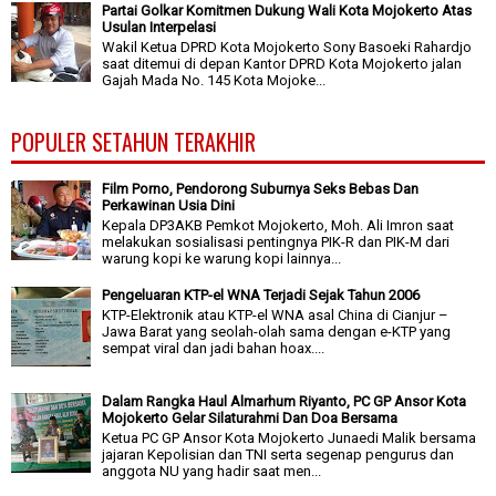
Partai Golkar Komitmen Dukung Wali Kota Mojokerto Atas
Usulan Interpelasi
Wakil Ketua DPRD Kota Mojokerto Sony Basoeki Rahardjo
saat ditemui di depan Kantor DPRD Kota Mojokerto jalan
Gajah Mada No. 145 Kota Mojoke...
POPULER SETAHUN TERAKHIR
Film Porno, Pendorong Suburnya Seks Bebas Dan
Perkawinan Usia Dini
Kepala DP3AKB Pemkot Mojokerto, Moh. Ali Imron saat
melakukan sosialisasi pentingnya PIK-R dan PIK-M dari
warung kopi ke warung kopi lainnya...
Pengeluaran KTP-el WNA Terjadi Sejak Tahun 2006
KTP-Elektronik atau KTP-el WNA asal China di Cianjur –
Jawa Barat yang seolah-olah sama dengan e-KTP yang
sempat viral dan jadi bahan hoax....
Dalam Rangka Haul Almarhum Riyanto, PC GP Ansor Kota
Mojokerto Gelar Silaturahmi Dan Doa Bersama
Ketua PC GP Ansor Kota Mojokerto Junaedi Malik bersama
jajaran Kepolisian dan TNI serta segenap pengurus dan
anggota NU yang hadir saat men...