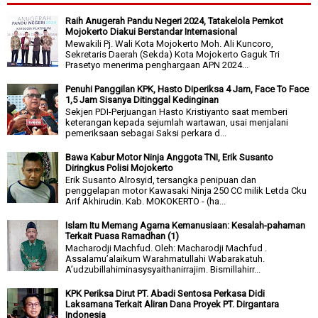
Raih Anugerah Pandu Negeri 2024, Tatakelola Pemkot
Mojokerto Diakui Berstandar Internasional
Mewakili Pj. Wali Kota Mojokerto Moh. Ali Kuncoro,
Sekretaris Daerah (Sekda) Kota Mojokerto Gaguk Tri
Prasetyo menerima penghargaan APN 2024...
Penuhi Panggilan KPK, Hasto Diperiksa 4 Jam, Face To Face
1,5 Jam Sisanya Ditinggal Kedinginan
Sekjen PDI-Perjuangan Hasto Kristiyanto saat memberi
keterangan kepada sejumlah wartawan, usai menjalani
pemeriksaan sebagai Saksi perkara d...
Bawa Kabur Motor Ninja Anggota TNI, Erik Susanto
Diringkus Polisi Mojokerto
Erik Susanto Alrosyid, tersangka penipuan dan
penggelapan motor Kawasaki Ninja 250 CC milik Letda Cku
Arif Akhirudin. Kab. MOKOKERTO - (ha...
Islam Itu Memang Agama Kemanusiaan: Kesalah-pahaman
Terkait Puasa Ramadhan (1)
Macharodji Machfud. Oleh: Macharodji Machfud .
Assalamu’alaikum Warahmatullahi Wabarakatuh.
A’udzubillahiminasysyaithanirrajim. Bismillahirr...
KPK Periksa Dirut PT. Abadi Sentosa Perkasa Didi
Laksamana Terkait Aliran Dana Proyek PT. Dirgantara
Indonesia