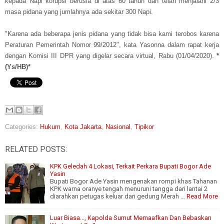
kepada Napi korupsi berusia di atas 60 tahun dan telah menjalani 2/3
masa pidana yang jumlahnya ada sekitar 300 Napi.
"Karena ada beberapa jenis pidana yang tidak bisa kami terobos karena
Peraturan Pemerintah Nomor 99/2012", kata Yasonna dalam rapat kerja
dengan Komisi III DPR yang digelar secara virtual, Rabu (01/04/2020).
*
(Ys/HB)*
Categories:
Hukum
,
Kota Jakarta
,
Nasional
,
Tipikor
RELATED POSTS:
KPK Geledah 4 Lokasi, Terkait Perkara Bupati Bogor Ade
Yasin
Bupati Bogor Ade Yasin mengenakan rompi khas Tahanan
KPK warna oranye tengah menuruni tangga dari lantai 2
diarahkan petugas keluar dari gedung Merah …
Read More
Luar Biasa..., Kapolda Sumut Memaafkan Dan Bebaskan