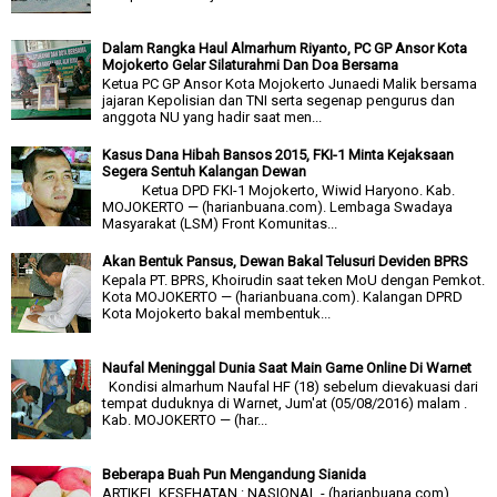
Dalam Rangka Haul Almarhum Riyanto, PC GP Ansor Kota
Mojokerto Gelar Silaturahmi Dan Doa Bersama
Ketua PC GP Ansor Kota Mojokerto Junaedi Malik bersama
jajaran Kepolisian dan TNI serta segenap pengurus dan
anggota NU yang hadir saat men...
Kasus Dana Hibah Bansos 2015, FKI-1 Minta Kejaksaan
Segera Sentuh Kalangan Dewan
Ketua DPD FKI-1 Mojokerto, Wiwid Haryono. Kab.
MOJOKERTO — (harianbuana.com). Lembaga Swadaya
Masyarakat (LSM) Front Komunitas...
Akan Bentuk Pansus, Dewan Bakal Telusuri Deviden BPRS
Kepala PT. BPRS, Khoirudin saat teken MoU dengan Pemkot.
Kota MOJOKERTO — (harianbuana.com). Kalangan DPRD
Kota Mojokerto bakal membentuk...
Naufal Meninggal Dunia Saat Main Game Online Di Warnet
Kondisi almarhum Naufal HF (18) sebelum dievakuasi dari
tempat duduknya di Warnet, Jum'at (05/08/2016) malam .
Kab. MOJOKERTO — (har...
Beberapa Buah Pun Mengandung Sianida
ARTIKEL KESEHATAN : NASIONAL - (harianbuana.com).