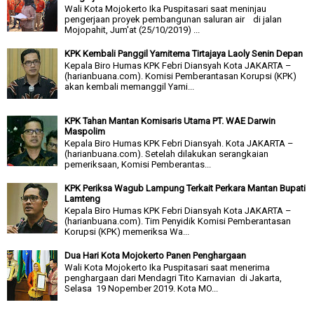
Wali Kota Mojokerto Ika Puspitasari saat meninjau
pengerjaan proyek pembangunan saluran air di jalan
Mojopahit, Jum'at (25/10/2019) ...
KPK Kembali Panggil Yamitema Tirtajaya Laoly Senin Depan
Kepala Biro Humas KPK Febri Diansyah Kota JAKARTA –
(harianbuana.com). Komisi Pemberantasan Korupsi (KPK)
akan kembali memanggil Yami...
KPK Tahan Mantan Komisaris Utama PT. WAE Darwin
Maspolim
Kepala Biro Humas KPK Febri Diansyah. Kota JAKARTA –
(harianbuana.com). Setelah dilakukan serangkaian
pemeriksaan, Komisi Pemberantas...
KPK Periksa Wagub Lampung Terkait Perkara Mantan Bupati
Lamteng
Kepala Biro Humas KPK Febri Diansyah Kota JAKARTA –
(harianbuana.com). Tim Penyidik Komisi Pemberantasan
Korupsi (KPK) memeriksa Wa...
Dua Hari Kota Mojokerto Panen Penghargaan
Wali Kota Mojokerto Ika Puspitasari saat menerima
penghargaan dari Mendagri Tito Karnavian di Jakarta,
Selasa 19 Nopember 2019. Kota MO...