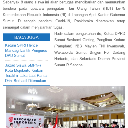
Sebanyak 8 orang siswa ini akan bertugas mengibarkan dan menurunkan
bendera pada upacara peringatan Hari Ulang Tahun (HUT) ke-75
Kemerdekaan Republik Indonesia (RI) di Lapangan Apel Kantor Gubernur
Sumut. Di tengah pandemi Covid-19, Paskibraka diharapkan tetap
semangat dalam menjalankan tugas.
Hadir dalam pengukuhan itu, Ketua DPRD
BACA JUGA
Sumut Baskami Ginting, Panglima Kodam
Ketum SPRI Hence
(Pangdam) I/BB Mayjen TNI Irwansyah,
Mandagi Lantik Pengurus
Wakapolda Sumut Brigjen Pol Dadang
DPD Sumut
Hartanto, dan Sekretaris Daerah Provinsi
Sumut R Sabrina.
Jazad Siswa SMPN-7
Kota Mojokerto Korban
Terakhir Laka Laut Pantai
Drini Berhasil Ditemukan