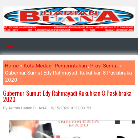
MENU
Home
»
Kota Medan
,
Pemerintahan
,
Prov. Sumut
»
Gubernur Sumut Edy Rahmayadi Kukuhkan 8 Paskibraka
2020
Gubernur Sumut Edy Rahmayadi Kukuhkan 8 Paskibraka
2020
By Admin Harian BUANA
8/15/2020 10:27:00 PM