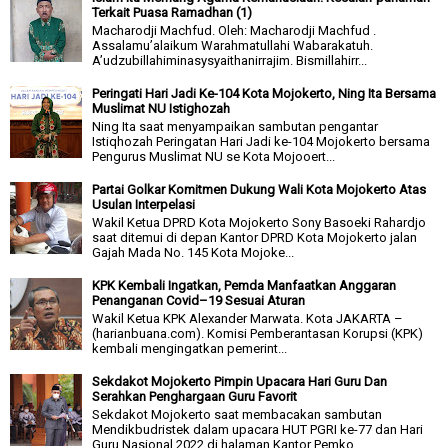
Terkait Puasa Ramadhan (1)
Macharodji Machfud. Oleh: Macharodji Machfud .
Assalamu’alaikum Warahmatullahi Wabarakatuh.
A’udzubillahiminasysyaithanirrajim. Bismillahirr...
Peringati Hari Jadi Ke-104 Kota Mojokerto, Ning Ita Bersama
Muslimat NU Istighozah
Ning Ita saat menyampaikan sambutan pengantar
Istiqhozah Peringatan Hari Jadi ke-104 Mojokerto bersama
Pengurus Muslimat NU se Kota Mojooert...
Partai Golkar Komitmen Dukung Wali Kota Mojokerto Atas
Usulan Interpelasi
Wakil Ketua DPRD Kota Mojokerto Sony Basoeki Rahardjo
saat ditemui di depan Kantor DPRD Kota Mojokerto jalan
Gajah Mada No. 145 Kota Mojoke...
KPK Kembali Ingatkan, Pemda Manfaatkan Anggaran
Penanganan Covid–19 Sesuai Aturan
Wakil Ketua KPK Alexander Marwata. Kota JAKARTA –
(harianbuana.com). Komisi Pemberantasan Korupsi (KPK)
kembali mengingatkan pemerint...
Sekdakot Mojokerto Pimpin Upacara Hari Guru Dan
Serahkan Penghargaan Guru Favorit
Sekdakot Mojokerto saat membacakan sambutan
Mendikbudristek dalam upacara HUT PGRI ke-77 dan Hari
Guru Nasional 2022 di halaman Kantor Pemko...