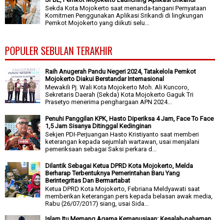
Sekda Kota Mojokerto saat menanda-tangani Pernyataan
Komitmen Penggunakan Aplikasi Srikandi di lingkungan
Pemkot Mojokerto yang diikuti selu...
POPULER SEBULAN TERAKHIR
Raih Anugerah Pandu Negeri 2024, Tatakelola Pemkot
Mojokerto Diakui Berstandar Internasional
Mewakili Pj. Wali Kota Mojokerto Moh. Ali Kuncoro,
Sekretaris Daerah (Sekda) Kota Mojokerto Gaguk Tri
Prasetyo menerima penghargaan APN 2024...
Penuhi Panggilan KPK, Hasto Diperiksa 4 Jam, Face To Face
1,5 Jam Sisanya Ditinggal Kedinginan
Sekjen PDI-Perjuangan Hasto Kristiyanto saat memberi
keterangan kepada sejumlah wartawan, usai menjalani
pemeriksaan sebagai Saksi perkara d...
Dilantik Sebagai Ketua DPRD Kota Mojokerto, Melda
Berharap Terbentuknya Pemerintahan Baru Yang
Berintegritas Dan Bermartabat
Ketua DPRD Kota Mojokerto, Febriana Meldyawati saat
memberikan keterangan pers kepada belasan awak media,
Rabu (26/07/2017) siang, usai Sida...
Islam Itu Memang Agama Kemanusiaan: Kesalah-pahaman