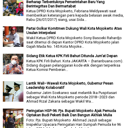
Berharap Terbentuknya Pemerintahan Baru Yang
Berintegritas Dan Bermartabat
Ketua DPRD Kota Mojokerto, Febriana Meldyawati saat
memberikan keterangan pers kepada belasan awak media,
Rabu (26/07/2017) siang, usai Sida...
Partai Golkar Komitmen Dukung Wali Kota Mojokerto Atas
Usulan Interpelasi
Wakil Ketua DPRD Kota Mojokerto Sony Basoeki Rahardjo
saat ditemui di depan Kantor DPRD Kota Mojokerto jalan
Gajah Mada No. 145 Kota Mojoke...
Sidang Etik Ketua KPK Firli Bahuri Ditunda Jum'at Depan
Ketua KPK Firli Bahuri. Kota JAKARTA – (harianbuana.com).
Sidang dugaan pelanggaran kode etik dengan terperiksa
Ketua Komisi Pemberan...
Lantik Wali–Wawali Kota Mojokerto, Gubernur Pesan
Leadership Kolaboratif
Gubernur Jatim Soekarwo saat melantik Ika Puspitasari
sebagai Wali Kota Mojokerto periode 2018–2023 dan
Ahmad Rizal Zakaria sebagai Wakil Wa...
Peringatan HSP-96: Pjs. Bupati Mojokerto Ajak Pemuda
Ciptakan Budi Pekerti Baik Dan Bangun Akhlak Mulia
Foto: Pjs. Bupati Mojokerto Akhmad Jazuli sebagai
Inspektur Upacara Peringatan Hari Sumpah Pemuda ke 96