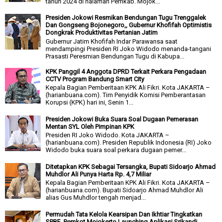
tahun 2024 di halaman Pemkab. Mojok...
Presiden Jokowi Resmikan Bendungan Tugu Trenggalek
Dan Gongseng Bojonegoro,, Gubernur Khofifah Optimistis
Dongkrak Produktivitas Pertanian Jatim
Gubernur Jatim Khofifah Indar Parawansa saat
mendampingi Presiden RI Joko Widodo menanda-tangani
Prasasti Peresmian Bendungan Tugu di Kabupa...
KPK Panggil 4 Anggota DPRD Terkait Perkara Pengadaan
CCTV Program Bandung Smart City
Kepala Bagian Pemberitaan KPK Ali Fikri. Kota JAKARTA –
(harianbuana.com). Tim Penyidik Komisi Pemberantasan
Korupsi (KPK) hari ini, Senin 1...
Presiden Jokowi Buka Suara Soal Dugaan Pemerasan
Mentan SYL Oleh Pimpinan KPK
Presiden RI Joko Widodo. Kota JAKARTA –
(harianbuana.com). Presiden Republik Indonesia (RI) Joko
Widodo buka suara soal perkara dugaan pemer...
Ditetapkan KPK Sebagai Tersangka, Bupati Sidoarjo Ahmad
Muhdlor Ali Punya Harta Rp. 4,7 Miliar
Kepala Bagian Pemberitaan KPK Ali Fikri. Kota JAKARTA –
(harianbuana.com). Bupati Sidoarjo Ahmad Muhdlor Ali
alias Gus Muhdlor tengah menjad...
Permudah Tata Kelola Kearsipan Dan Ikhtiar Tingkatkan
SPBE, Pemkot Mojokerto Launching Aplikasi Srikandi