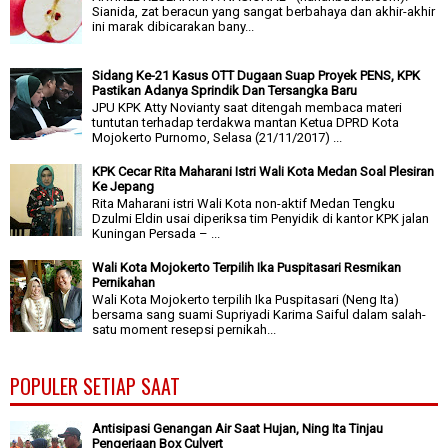
Sianida, zat beracun yang sangat berbahaya dan akhir-akhir
ini marak dibicarakan bany...
Sidang Ke-21 Kasus OTT Dugaan Suap Proyek PENS, KPK
Pastikan Adanya Sprindik Dan Tersangka Baru
JPU KPK Atty Novianty saat ditengah membaca materi
tuntutan terhadap terdakwa mantan Ketua DPRD Kota
Mojokerto Purnomo, Selasa (21/11/2017) ...
KPK Cecar Rita Maharani Istri Wali Kota Medan Soal Plesiran
Ke Jepang
Rita Maharani istri Wali Kota non-aktif Medan Tengku
Dzulmi Eldin usai diperiksa tim Penyidik di kantor KPK jalan
Kuningan Persada – ...
Wali Kota Mojokerto Terpilih Ika Puspitasari Resmikan
Pernikahan
Wali Kota Mojokerto terpilih Ika Puspitasari (Neng Ita)
bersama sang suami Supriyadi Karima Saiful dalam salah-
satu moment resepsi pernikah...
POPULER SETIAP SAAT
Antisipasi Genangan Air Saat Hujan, Ning Ita Tinjau
Pengerjaan Box Culvert