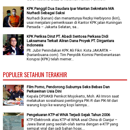
KPK Panggil Dua Saudara Ipar Mantan Sekretaris MA
Nurhadi Sebagai Saksi
Nurhadi (kanan) dan menantunya Rezky Herbiyono (kiri),
usai menjalani pemeriksaan di Kantor KPK jalan Kuningan
Persada – Jakarta Selatan, sa...
KPK Periksa Dirut PT. Abadi Sentosa Perkasa Didi
Laksamana Terkait Aliran Dana Proyek PT. Dirgantara
Indonesia
Plt. Jubir Penindakan KPK Ali Fikri. Kota JAKARTA –
(harianbuana.com). Tim Penyidik Komisi Pemberantasan
Korupsi (KPK) telah memer...
POPULER SETAHUN TERAKHIR
Film Porno, Pendorong Suburnya Seks Bebas Dan
Perkawinan Usia Dini
Kepala DP3AKB Pemkot Mojokerto, Moh. Ali Imron saat
melakukan sosialisasi pentingnya PIK-R dan PIK-M dari
warung kopi ke warung kopi lainnya...
Pengeluaran KTP-el WNA Terjadi Sejak Tahun 2006
KTP-Elektronik atau KTP-el WNA asal China di Cianjur –
Jawa Barat yang seolah-olah sama dengan e-KTP yang
sempat viral dan jadi bahan hoax....