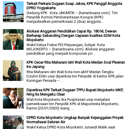
Terkait Perkara Dugaan Suap Jaksa, KPK Panggil Anggota
DPRD Yogyakarta
Gedung KPK Kota JAKARTA – (harianbuana.com). Tim
Penyidik Komisi Pemberantasan Korupsi (KPK)
menjadwalkan pemeriksaan 2 (dua) anggota...
Alokasi Anggaran Pendidikan Capai Rp. 180 M, Dewan
Berharap Sebanding Dengan Capaian kualitas SDM Kota
Mojokerto
Wakil Ketua Fraksi PDI Perjuangan, Suliyat. Kota
MOJOKERTO – (harianbuana.com). Alokasi anggaran
pendidikan yang menjadi komponen pri...
KPK Cecar Rita Maharani Istri Wali Kota Medan Soal Plesiran
Ke Jepang
Rita Maharani istri Wali Kota non-aktif Medan Tengku
Dzulmi Eldin usai diperiksa tim Penyidik di kantor KPK jalan
Kuningan Persada – ...
Diperiksa KPK Terkait Dugaan TPPU Bupati Mojokerto MKP,
Ning Ita Mengaku Clear
Wali Kota Mojokerto Ika Puspitasari usai menjalani
pemeriksaan tim Penyidik KPK di Mapolresta Mojokerto,
Kamis (23/01/2020) siang. ...
DPRD Kota Mojokerto Ungkap Banyak Kejanggalan Proyek
Normalisasi Saluran Air
Wakil Ketua DPRD Kota Mojokerto Junaedi Malik saat