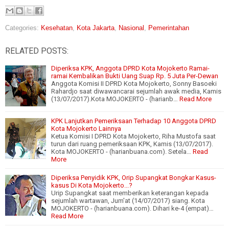
Categories:
Kesehatan
,
Kota Jakarta
,
Nasional
,
Pemerintahan
RELATED POSTS:
Diperiksa KPK, Anggota DPRD Kota Mojokerto Ramai-
ramai Kembalikan Bukti Uang Suap Rp. 5 Juta Per-Dewan
Anggota Komisi II DPRD Kota Mojokerto, Sonny Basoeki
Rahardjo saat diwawancarai sejumlah awak media, Kamis
(13/07/2017).Kota MOJOKERTO - (harianb…
Read More
KPK Lanjutkan Pemeriksaan Terhadap 10 Anggota DPRD
Kota Mojokerto Lainnya
Ketua Komisi I DPRD Kota Mojokerto, Riha Mustofa saat
turun dari ruang pemeriksaan KPK, Kamis (13/07/2017).
Kota MOJOKERTO - (harianbuana.com). Setela…
Read
More
Diperiksa Penyidik KPK, Orip Supangkat Bongkar Kasus-
kasus Di Kota Mojokerto...?
Urip Supangkat saat memberikan keterangan kepada
sejumlah wartawan, Jum'at (14/07/2017) siang. Kota
MOJOKERTO - (harianbuana.com). Dihari ke-4 (empat)…
Read More