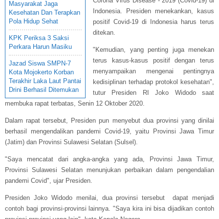
Corona Virus Disease - 2019 (Covid-19) di
Masyarakat Jaga
Indonesia. Presiden menekankan, kasus
Kesehatan Dan Terapkan
Pola Hidup Sehat
positif Covid-19 di Indonesia harus terus
ditekan.
KPK Periksa 3 Saksi
Perkara Harun Masiku
"Kemudian, yang penting juga menekan
terus kasus-kasus positif dengan terus
Jazad Siswa SMPN-7
menyampaikan mengenai pentingnya
Kota Mojokerto Korban
Terakhir Laka Laut Pantai
kedisiplinan terhadap protokol kesehatan",
Drini Berhasil Ditemukan
tutur Presiden RI Joko Widodo saat
membuka rapat terbatas, Senin 12 Oktober 2020.
Dalam rapat tersebut, Presiden pun menyebut dua provinsi yang dinilai
berhasil mengendalikan pandemi Covid-19, yaitu Provinsi Jawa Timur
(Jatim) dan Provinsi Sulawesi Selatan (Sulsel).
"Saya mencatat dari angka-angka yang ada, Provinsi Jawa Timur,
Provinsi Sulawesi Selatan menunjukan perbaikan dalam pengendalian
pandemi Covid", ujar Presiden.
Presiden Joko Widodo menilai, dua provinsi tersebut dapat menjadi
contoh bagi provinsi-provinsi lainnya. "Saya kira ini bisa dijadikan contoh