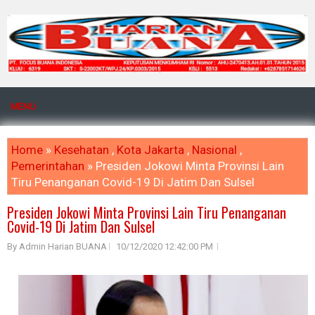
MENU
Home
»
Kesehatan
,
Kota Jakarta
,
Nasional
,
Pemerintahan
» Presiden Jokowi Minta Provinsi Lain
Tiru Penanganan Covid-19 Di Jatim Dan Sulsel
Presiden Jokowi Minta Provinsi Lain Tiru Penanganan
Covid-19 Di Jatim Dan Sulsel
By Admin Harian BUANA
10/12/2020 12:42:00 PM