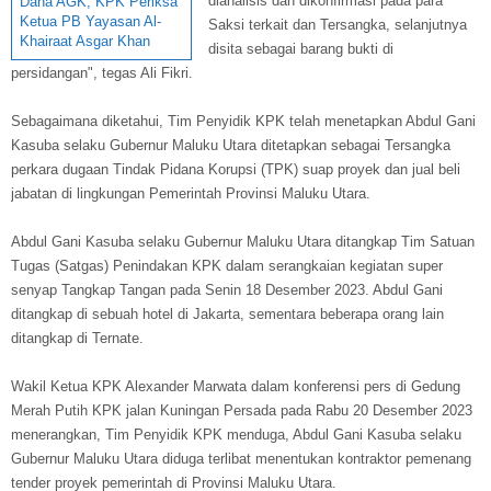
dianalisis dan dikonfirmasi pada para
Dana AGK, KPK Periksa
Ketua PB Yayasan Al-
Saksi terkait dan Tersangka, selanjutnya
Khairaat Asgar Khan
disita sebagai barang bukti di
persidangan", tegas Ali Fikri.
Sebagaimana diketahui, Tim Penyidik KPK telah menetapkan Abdul Gani
Kasuba selaku Gubernur Maluku Utara ditetapkan sebagai Tersangka
perkara dugaan Tindak Pidana Korupsi (TPK) suap proyek dan jual beli
jabatan di lingkungan Pemerintah Provinsi Maluku Utara.
Abdul Gani Kasuba selaku Gubernur Maluku Utara ditangkap Tim Satuan
Tugas (Satgas) Penindakan KPK dalam serangkaian kegiatan super
senyap Tangkap Tangan pada Senin 18 Desember 2023. Abdul Gani
ditangkap di sebuah hotel di Jakarta, sementara beberapa orang lain
ditangkap di Ternate.
Wakil Ketua KPK Alexander Marwata dalam konferensi pers di Gedung
Merah Putih KPK jalan Kuningan Persada pada Rabu 20 Desember 2023
menerangkan, Tim Penyidik KPK menduga, Abdul Gani Kasuba selaku
Gubernur Maluku Utara diduga terlibat menentukan kontraktor pemenang
tender proyek pemerintah di Provinsi Maluku Utara.