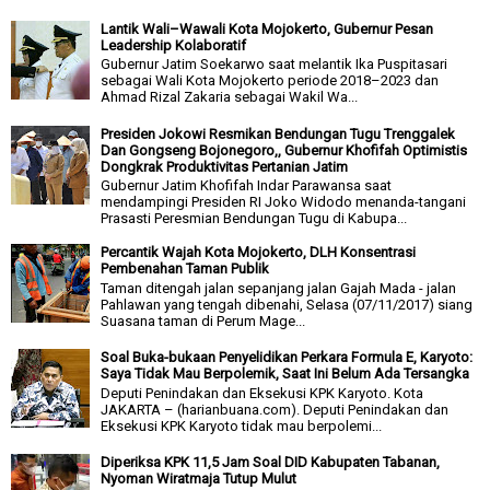
Lantik Wali–Wawali Kota Mojokerto, Gubernur Pesan
Leadership Kolaboratif
Gubernur Jatim Soekarwo saat melantik Ika Puspitasari
sebagai Wali Kota Mojokerto periode 2018–2023 dan
Ahmad Rizal Zakaria sebagai Wakil Wa...
Presiden Jokowi Resmikan Bendungan Tugu Trenggalek
Dan Gongseng Bojonegoro,, Gubernur Khofifah Optimistis
Dongkrak Produktivitas Pertanian Jatim
Gubernur Jatim Khofifah Indar Parawansa saat
mendampingi Presiden RI Joko Widodo menanda-tangani
Prasasti Peresmian Bendungan Tugu di Kabupa...
Percantik Wajah Kota Mojokerto, DLH Konsentrasi
Pembenahan Taman Publik
Taman ditengah jalan sepanjang jalan Gajah Mada - jalan
Pahlawan yang tengah dibenahi, Selasa (07/11/2017) siang
Suasana taman di Perum Mage...
Soal Buka-bukaan Penyelidikan Perkara Formula E, Karyoto:
Saya Tidak Mau Berpolemik, Saat Ini Belum Ada Tersangka
Deputi Penindakan dan Eksekusi KPK Karyoto. Kota
JAKARTA – (harianbuana.com). Deputi Penindakan dan
Eksekusi KPK Karyoto tidak mau berpolemi...
Diperiksa KPK 11,5 Jam Soal DID Kabupaten Tabanan,
Nyoman Wiratmaja Tutup Mulut