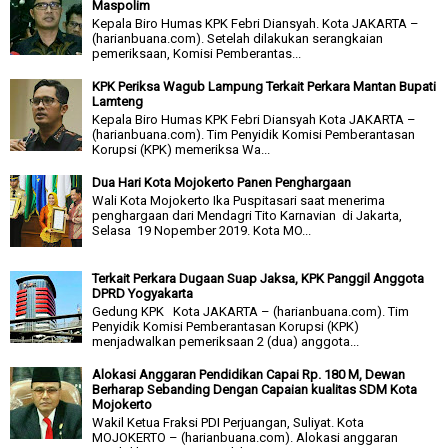
Maspolim
Kepala Biro Humas KPK Febri Diansyah. Kota JAKARTA –
(harianbuana.com). Setelah dilakukan serangkaian
pemeriksaan, Komisi Pemberantas...
KPK Periksa Wagub Lampung Terkait Perkara Mantan Bupati
Lamteng
Kepala Biro Humas KPK Febri Diansyah Kota JAKARTA –
(harianbuana.com). Tim Penyidik Komisi Pemberantasan
Korupsi (KPK) memeriksa Wa...
Dua Hari Kota Mojokerto Panen Penghargaan
Wali Kota Mojokerto Ika Puspitasari saat menerima
penghargaan dari Mendagri Tito Karnavian di Jakarta,
Selasa 19 Nopember 2019. Kota MO...
Terkait Perkara Dugaan Suap Jaksa, KPK Panggil Anggota
DPRD Yogyakarta
Gedung KPK Kota JAKARTA – (harianbuana.com). Tim
Penyidik Komisi Pemberantasan Korupsi (KPK)
menjadwalkan pemeriksaan 2 (dua) anggota...
Alokasi Anggaran Pendidikan Capai Rp. 180 M, Dewan
Berharap Sebanding Dengan Capaian kualitas SDM Kota
Mojokerto
Wakil Ketua Fraksi PDI Perjuangan, Suliyat. Kota
MOJOKERTO – (harianbuana.com). Alokasi anggaran