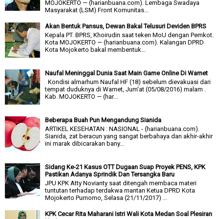
MOJOKERTO — (harianbuana.com). Lembaga Swadaya
Masyarakat (LSM) Front Komunitas...
Akan Bentuk Pansus, Dewan Bakal Telusuri Deviden BPRS
Kepala PT. BPRS, Khoirudin saat teken MoU dengan Pemkot.
Kota MOJOKERTO — (harianbuana.com). Kalangan DPRD
Kota Mojokerto bakal membentuk...
Naufal Meninggal Dunia Saat Main Game Online Di Warnet
Kondisi almarhum Naufal HF (18) sebelum dievakuasi dari
tempat duduknya di Warnet, Jum'at (05/08/2016) malam .
Kab. MOJOKERTO — (har...
Beberapa Buah Pun Mengandung Sianida
ARTIKEL KESEHATAN : NASIONAL - (harianbuana.com).
Sianida, zat beracun yang sangat berbahaya dan akhir-akhir
ini marak dibicarakan bany...
Sidang Ke-21 Kasus OTT Dugaan Suap Proyek PENS, KPK
Pastikan Adanya Sprindik Dan Tersangka Baru
JPU KPK Atty Novianty saat ditengah membaca materi
tuntutan terhadap terdakwa mantan Ketua DPRD Kota
Mojokerto Purnomo, Selasa (21/11/2017) ...
KPK Cecar Rita Maharani Istri Wali Kota Medan Soal Plesiran