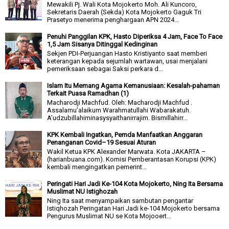
Mewakili Pj. Wali Kota Mojokerto Moh. Ali Kuncoro,
Sekretaris Daerah (Sekda) Kota Mojokerto Gaguk Tri
Prasetyo menerima penghargaan APN 2024...
Penuhi Panggilan KPK, Hasto Diperiksa 4 Jam, Face To Face
1,5 Jam Sisanya Ditinggal Kedinginan
Sekjen PDI-Perjuangan Hasto Kristiyanto saat memberi
keterangan kepada sejumlah wartawan, usai menjalani
pemeriksaan sebagai Saksi perkara d...
Islam Itu Memang Agama Kemanusiaan: Kesalah-pahaman
Terkait Puasa Ramadhan (1)
Macharodji Machfud. Oleh: Macharodji Machfud .
Assalamu’alaikum Warahmatullahi Wabarakatuh.
A’udzubillahiminasysyaithanirrajim. Bismillahirr...
KPK Kembali Ingatkan, Pemda Manfaatkan Anggaran
Penanganan Covid–19 Sesuai Aturan
Wakil Ketua KPK Alexander Marwata. Kota JAKARTA –
(harianbuana.com). Komisi Pemberantasan Korupsi (KPK)
kembali mengingatkan pemerint...
Peringati Hari Jadi Ke-104 Kota Mojokerto, Ning Ita Bersama
Muslimat NU Istighozah
Ning Ita saat menyampaikan sambutan pengantar
Istiqhozah Peringatan Hari Jadi ke-104 Mojokerto bersama
Pengurus Muslimat NU se Kota Mojooert...