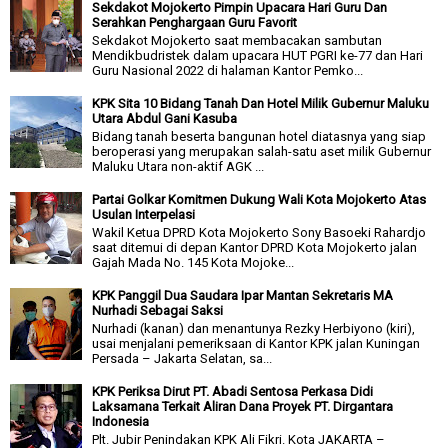
Sekdakot Mojokerto Pimpin Upacara Hari Guru Dan
Serahkan Penghargaan Guru Favorit
Sekdakot Mojokerto saat membacakan sambutan
Mendikbudristek dalam upacara HUT PGRI ke-77 dan Hari
Guru Nasional 2022 di halaman Kantor Pemko...
KPK Sita 10 Bidang Tanah Dan Hotel Milik Gubernur Maluku
Utara Abdul Gani Kasuba
Bidang tanah beserta bangunan hotel diatasnya yang siap
beroperasi yang merupakan salah-satu aset milik Gubernur
Maluku Utara non-aktif AGK ...
Partai Golkar Komitmen Dukung Wali Kota Mojokerto Atas
Usulan Interpelasi
Wakil Ketua DPRD Kota Mojokerto Sony Basoeki Rahardjo
saat ditemui di depan Kantor DPRD Kota Mojokerto jalan
Gajah Mada No. 145 Kota Mojoke...
KPK Panggil Dua Saudara Ipar Mantan Sekretaris MA
Nurhadi Sebagai Saksi
Nurhadi (kanan) dan menantunya Rezky Herbiyono (kiri),
usai menjalani pemeriksaan di Kantor KPK jalan Kuningan
Persada – Jakarta Selatan, sa...
KPK Periksa Dirut PT. Abadi Sentosa Perkasa Didi
Laksamana Terkait Aliran Dana Proyek PT. Dirgantara
Indonesia
Plt. Jubir Penindakan KPK Ali Fikri. Kota JAKARTA –