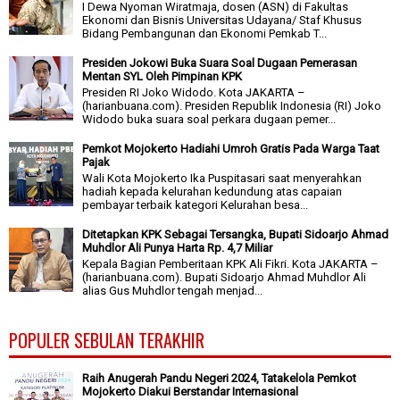
I Dewa Nyoman Wiratmaja, dosen (ASN) di Fakultas
Ekonomi dan Bisnis Universitas Udayana/ Staf Khusus
Bidang Pembangunan dan Ekonomi Pemkab T...
Presiden Jokowi Buka Suara Soal Dugaan Pemerasan
Mentan SYL Oleh Pimpinan KPK
Presiden RI Joko Widodo. Kota JAKARTA –
(harianbuana.com). Presiden Republik Indonesia (RI) Joko
Widodo buka suara soal perkara dugaan pemer...
Pemkot Mojokerto Hadiahi Umroh Gratis Pada Warga Taat
Pajak
Wali Kota Mojokerto Ika Puspitasari saat menyerahkan
hadiah kepada kelurahan kedundung atas capaian
pembayar terbaik kategori Kelurahan besa...
Ditetapkan KPK Sebagai Tersangka, Bupati Sidoarjo Ahmad
Muhdlor Ali Punya Harta Rp. 4,7 Miliar
Kepala Bagian Pemberitaan KPK Ali Fikri. Kota JAKARTA –
(harianbuana.com). Bupati Sidoarjo Ahmad Muhdlor Ali
alias Gus Muhdlor tengah menjad...
POPULER SEBULAN TERAKHIR
Raih Anugerah Pandu Negeri 2024, Tatakelola Pemkot
Mojokerto Diakui Berstandar Internasional