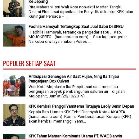
Ke Jepang
Rita Maharani istri Wali Kota non-aktif Medan Tengku
Dzulmi Eldin usai diperiksa tim Penyidik di kantor KPK jalan
Kuningan Persada – ...
Fadhila Hamsyah Tertangkap Saat Jual Sabu Di SPBU
Fadhila Hamsyah, tersangka pengedar sabu . Kab.
MOJOKERTO - (harianbuana.com). Satu lagi pengedar
Narkoba diwilayah hukum Polres ...
POPULER SETIAP SAAT
Antisipasi Genangan Air Saat Hujan, Ning Ita Tinjau
Pengerjaan Box Culvert
Wali Kota Mojokerto Ika Puspitasari saat meninjau
pengerjaan proyek pembangunan saluran air di jalan
Mojopahit, Jum'at (25/10/2019) ...
KPK Kembali Panggil Yamitema Tirtajaya Laoly Senin Depan
Kepala Biro Humas KPK Febri Diansyah Kota JAKARTA –
(harianbuana.com). Komisi Pemberantasan Korupsi (KPK)
akan kembali memanggil Yami...
KPK Tahan Mantan Komisaris Utama PT. WAE Darwin