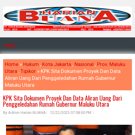
MENU
Home
»
Hukum
,
Kota Jakarta
,
Nasional
,
Prov. Maluku
Utara
,
Tipikor
» KPK Sita Dokumen Proyek Dan Data
Aliran Uang Dari Penggeledahan Rumah Gubernur
Maluku Utara
KPK Sita Dokumen Proyek Dan Data Aliran Uang Dari
Penggeledahan Rumah Gubernur Maluku Utara
By Admin Harian BUANA
12/22/2023 07:08:00 PM