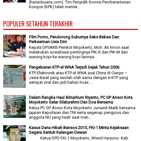
(harianbuana.com). Tim Penyidik Komisi Pemberantasan
Korupsi (KPK) telah memer...
POPULER SETAHUN TERAKHIR
Film Porno, Pendorong Suburnya Seks Bebas Dan
Perkawinan Usia Dini
Kepala DP3AKB Pemkot Mojokerto, Moh. Ali Imron saat
melakukan sosialisasi pentingnya PIK-R dan PIK-M dari
warung kopi ke warung kopi lainnya...
Pengeluaran KTP-el WNA Terjadi Sejak Tahun 2006
KTP-Elektronik atau KTP-el WNA asal China di Cianjur –
Jawa Barat yang seolah-olah sama dengan e-KTP yang
sempat viral dan jadi bahan hoax....
Dalam Rangka Haul Almarhum Riyanto, PC GP Ansor Kota
Mojokerto Gelar Silaturahmi Dan Doa Bersama
Ketua PC GP Ansor Kota Mojokerto Junaedi Malik bersama
jajaran Kepolisian dan TNI serta segenap pengurus dan
anggota NU yang hadir saat men...
Kasus Dana Hibah Bansos 2015, FKI-1 Minta Kejaksaan
Segera Sentuh Kalangan Dewan
Ketua DPD FKI-1 Mojokerto, Wiwid Haryono. Kab.