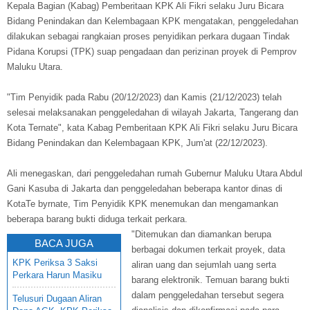
Kepala Bagian (Kabag) Pemberitaan KPK Ali Fikri selaku Juru Bicara
Bidang Penindakan dan Kelembagaan KPK mengatakan, penggeledahan
dilakukan sebagai rangkaian proses penyidikan perkara dugaan Tindak
Pidana Korupsi (TPK) suap pengadaan dan perizinan proyek di Pemprov
Maluku Utara.
"Tim Penyidik pada Rabu (20/12/2023) dan Kamis (21/12/2023) telah
selesai melaksanakan penggeledahan di wilayah Jakarta, Tangerang dan
Kota Ternate", kata Kabag Pemberitaan KPK Ali Fikri selaku Juru Bicara
Bidang Penindakan dan Kelembagaan KPK, Jum'at (22/12/2023).
Ali menegaskan, dari penggeledahan rumah Gubernur Maluku Utara Abdul
Gani Kasuba di Jakarta dan penggeledahan beberapa kantor dinas di
KotaTe byrnate, Tim Penyidik KPK menemukan dan mengamankan
beberapa barang bukti diduga terkait perkara.
"Ditemukan dan diamankan berupa
BACA JUGA
berbagai dokumen terkait proyek, data
KPK Periksa 3 Saksi
aliran uang dan sejumlah uang serta
Perkara Harun Masiku
barang elektronik. Temuan barang bukti
dalam penggeledahan tersebut segera
Telusuri Dugaan Aliran