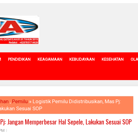
M
PENDIDIKAN
KEAGAMAAN
KEBUDAYAAN
KESEHATAN
OL
ahan
,
Pemilu
» Logistik Pemilu Didistribusikan, Mas Pj:
akukan Sesuai SOP
as Pj: Jangan Memperbesar Hal Sepele, Lakukan Sesuai SOP
 PM