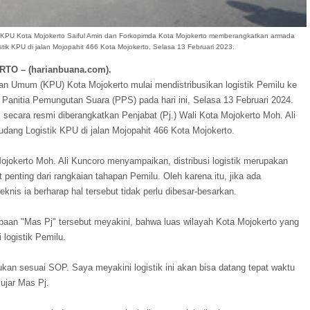
ua KPU Kota Mojokerto Saiful Amin dan Forkopimda Kota Mojokerto memberangkatkan armada
stik KPU di jalan Mojopahit 466 Kota Mojokerto, Selasa 13 Februari 2023.
TO – (harianbuana.com).
an Umum (KPU) Kota Mojokerto mulai mendistribusikan logistik Pemilu ke
Panitia Pemungutan Suara (PPS) pada hari ini, Selasa 13 Februari 2024.
 secara resmi diberangkatkan Penjabat (Pj.) Wali Kota Mojokerto Moh. Ali
udang Logistik KPU di jalan Mojopahit 466 Kota Mojokerto.
Mojokerto Moh. Ali Kuncoro menyampaikan, distribusi logistik merupakan
 penting dari rangkaian tahapan Pemilu. Oleh karena itu, jika ada
knis ia berharap hal tersebut tidak perlu dibesar-besarkan.
paan "Mas Pj" tersebut meyakini, bahwa luas wilayah Kota Mojokerto yang
logistik Pemilu.
kan sesuai SOP. Saya meyakini logistik ini akan bisa datang tepat waktu
ujar Mas Pj.