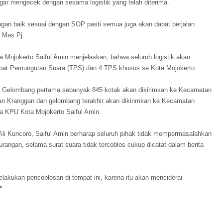
ar mengecek dengan sesama logistik yang telah diterima.
ngan baik sesuai dengan SOP pasti semua juga akan dapat berjalan
 Mas Pj.
ojokerto Saiful Amin menjelaskan, bahwa seluruh logistik akan
empat Pemungutan Suara (TPS) dan 4 TPS khusus se Kota Mojokerto.
g. Gelombang pertama sebanyak 845 kotak akan dikirimkan ke Kecamatan
tan Kranggan dan gelombang terakhir akan dikirimkan ke Kecamatan
ua KPU Kota Mojokerto Saiful Amin.
Ali Kuncoro, Saiful Amin berharap seluruh pihak tidak mempermasalahkan
urangan, selama surat suara tidak tercoblos cukup dicatat dalam berita
elakukan pencoblosan di tempat ini, karena itu akan menciderai
*