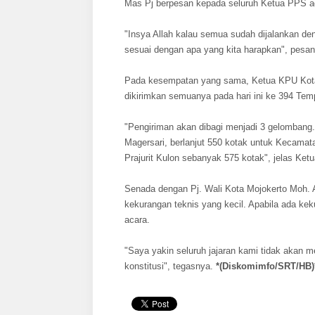
Mas Pj berpesan kepada seluruh Ketua PPS ag
"Insya Allah kalau semua sudah dijalankan de
sesuai dengan apa yang kita harapkan", pesan
Pada kesempatan yang sama, Ketua KPU Kota M
dikirimkan semuanya pada hari ini ke 394 T
"Pengiriman akan dibagi menjadi 3 gelomban
Magersari, berlanjut 550 kotak untuk Kecama
Prajurit Kulon sebanyak 575 kotak", jelas Ket
Senada dengan Pj. Wali Kota Mojokerto Moh. 
kekurangan teknis yang kecil. Apabila ada kek
acara.
"Saya yakin seluruh jajaran kami tidak akan m
konstitusi", tegasnya.
*(Diskomimfo/SRT/HB)