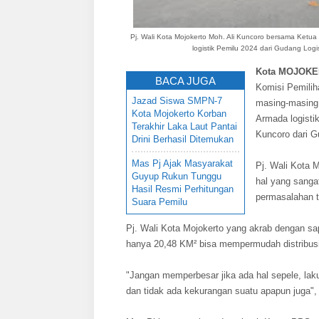
Pj. Wali Kota Mojokerto Moh. Ali Kuncoro bersama Ket
logistik Pemilu 2024 dari Gudang Logi
Kota MOJOKER
BACA JUGA
Komisi Pemilih
Jazad Siswa SMPN-7
masing-masing 
Kota Mojokerto Korban
Armada logistik
Terakhir Laka Laut Pantai
Kuncoro dari G
Drini Berhasil Ditemukan
Mas Pj Ajak Masyarakat
Pj. Wali Kota 
Guyup Rukun Tunggu
hal yang sangat
Hasil Resmi Perhitungan
permasalahan te
Suara Pemilu
Pj. Wali Kota Mojokerto yang akrab dengan sa
hanya 20,48 KM² bisa mempermudah distribusi 
"Jangan memperbesar jika ada hal sepele, laku
dan tidak ada kekurangan suatu apapun juga", 