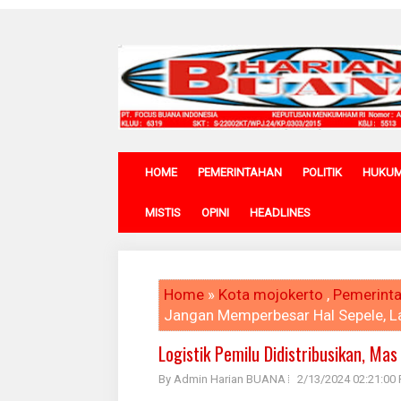
HOME
PEMERINTAHAN
POLITIK
HUKU
MISTIS
OPINI
HEADLINES
Home
»
Kota mojokerto
,
Pemerint
Jangan Memperbesar Hal Sepele, L
Logistik Pemilu Didistribusikan, M
By Admin Harian BUANA
2/13/2024 02:21:00