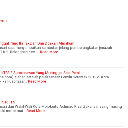
milu
nggal, Ning Ita Takziah Dan Doakan Almahum
tasari saat menyampaikan sambutan jelang pemberangkatan jenazah
7 Kel. Balongsari Kec. …
Read More
mas TPS 3 Surodinawan Yang Meninggal Saat Pemilu
.com). Sehari setelah pelaksanaan Pemilu Serentak 2019 di Kota
 Ika Puspitasar…
Read More
Tinjau TPS
tasari dan Wakil Wali Kota Mojokerto Achmad Rizal Zakaria masing-masing
aiki motor mat…
Read More