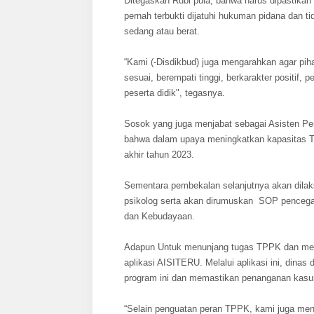
Ditegaskan Rubi pula, bahwa harus dipastikan
pernah terbukti dijatuhi hukuman pidana dan t
sedang atau berat.
“Kami (-Disdikbud) juga mengarahkan agar pi
sesuai, berempati tinggi, berkarakter positif,
peserta didik", tegasnya.
Sosok yang juga menjabat sebagai Asisten P
bahwa dalam upaya meningkatkan kapasitas 
akhir tahun 2023.
Sementara pembekalan selanjutnya akan dila
psikolog serta akan dirumuskan SOP pencega
dan Kebudayaan.
Adapun Untuk menunjang tugas TPPK dan mela
aplikasi AISITERU. Melalui aplikasi ini, di
program ini dan memastikan penanganan kasus 
“Selain penguatan peran TPPK, kami juga me