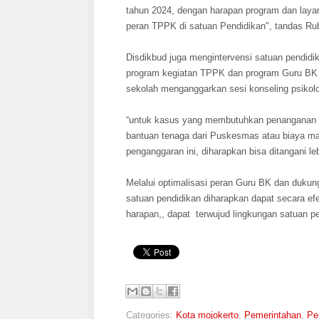
tahun 2024, dengan harapan program dan layan
peran TPPK di satuan Pendidikan", tandas Ru
Disdikbud juga mengintervensi satuan pendid
program kegiatan TPPK dan program Guru BK 
sekolah menganggarkan sesi konseling psikol
“untuk kasus yang membutuhkan penanganan le
bantuan tenaga dari Puskesmas atau biaya mand
penganggaran ini, diharapkan bisa ditangani leb
Melalui optimalisasi peran Guru BK dan duku
satuan pendidikan diharapkan dapat secara e
harapan,, dapat terwujud lingkungan satuan 
Categories:
Kota mojokerto
,
Pemerintahan
,
Pe