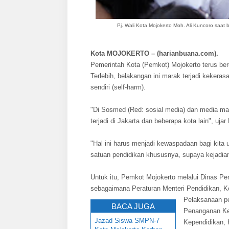
Pj. Wali Kota Mojokerto Moh. Ali Kuncoro saat
Kota MOJOKERTO – (harianbuana.com).
Pemerintah Kota (Pemkot) Mojokerto terus be
Terlebih, belakangan ini marak terjadi kekerasa
sendiri (self-harm).
"Di Sosmed (Red: sosial media) dan media mai
terjadi di Jakarta dan beberapa kota lain", uja
"Hal ini harus menjadi kewaspadaan bagi kit
satuan pendidikan khususnya, supaya kejadian 
Untuk itu, Pemkot Mojokerto melalui Dinas P
sebagaimana Peraturan Menteri Pendidikan, K
Pelaksanaan p
BACA JUGA
Penanganan Kek
Jazad Siswa SMPN-7
Kependidikan, 