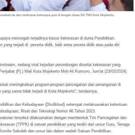
 berakrab-ria dan melempar beberapa quiz di tengah siswa SD TNH Kota Mojokerto.
rupaya mencegah terjadinya kasus kekerasan di dunia Pendidikan.
n yang terjadi di peserta didik, baik antar peseta didik atau pada diri
nstream, sedang viral kejadian perundungan disertai kekerasan yang
r Penjabat (Pj.) Wali Kota Mojokerto Moh Ali Kuncoro, Jum'at (23/02/2024).
a untuk meningkatkan program-program pencegahan dan penanganan di
yang sama tidak terjadi di Kota Mojokerto", tandasnya.
endidikan dan Kebudayaan (Disdikbud) setempat melaksanakan ketentuan
ebudayaan, Riset dan Teknologi Nomor 46 Tahun 2023.
eraturan tersebut dilaksanakan dengan membentuk Tim Pencegahan dan
erasan (TPPK) di satuan pendidikan yang terdiri dari unsur Guru, Tenaga
Komite Sekolah dan unsur lain dalam wadah Satuan Pendidikan.