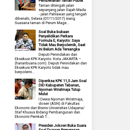
Pembenahan Taman Publik
Taman ditengah jalan
sepanjang jalan Gajah Mada
- jalan Pahlawan yang tengah
dibenahi, Selasa (07/11/2017) siang
Suasana taman di Perum Mage...
Soal Buka-bukaan
Penyelidikan Perkara
Formula E, Karyoto: Saya
Tidak Mau Berpolemik, Saat
Ini Belum Ada Tersangka
Deputi Penindakan dan
Eksekusi KPK Karyoto. Kota JAKARTA –
(harianbuana.com). Deputi Penindakan dan
Eksekusi KPK Karyoto tidak mau
berpolemi...
Diperiksa KPK 11,5 Jam Soal
DID Kabupaten Tabanan,
Nyoman Wiratmaja Tutup
Mulut
I Dewa Nyoman Wiratmaja,
dosen (ASN) di Fakultas
Ekonomi dan Bisnis Universitas Udayana/
Staf Khusus Bidang Pembangunan dan
Ekonomi Pemkab T...
Presiden Jokowi Buka Suara
Soal Dugaan Pemerasan