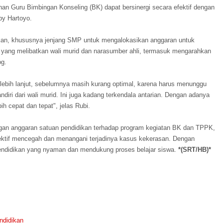
an Guru Bimbingan Konseling (BK) dapat bersinergi secara efektif dengan
by Hartoyo.
ikan, khususnya jenjang SMP untuk mengalokasikan anggaran untuk
yang melibatkan wali murid dan narasumber ahli, termasuk mengarahkan
og.
bih lanjut, sebelumnya masih kurang optimal, karena harus menunggu
iri dari wali murid. Ini juga kadang terkendala antarian. Dengan adanya
ih cepat dan tepat", jelas Rubi.
ngan anggaran satuan pendidikan terhadap program kegiatan BK dan TPPK,
fektif mencegah dan menangani terjadinya kasus kekerasan. Dengan
pendidikan yang nyaman dan mendukung proses belajar siswa.
*(SRT/HB)*
ndidikan