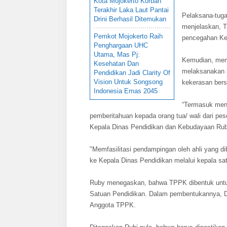
Kota Mojokerto Korban
Terakhir Laka Laut Pantai
Pelaksana-tuga
Drini Berhasil Ditemukan
menjelaskan, T
Pemkot Mojokerto Raih
pencegahan Ke
Penghargaan UHC
Utama, Mas Pj:
Kemudian, mem
Kesehatan Dan
melaksanakan s
Pendidikan Jadi Clarity Of
Vision Untuk Songsong
kekerasan bers
Indonesia Emas 2045
“Termasuk men
pemberitahuan kepada orang tua/ wali dari pese
Kepala Dinas Pendidikan dan Kebudayaan Rub
"Memfasilitasi pendampingan oleh ahli yang di
ke Kepala Dinas Pendidikan melalui kepala sat
Ruby menegaskan, bahwa TPPK dibentuk untuk
Satuan Pendidikan. Dalam pembentukannya, D
Anggota TPPK.