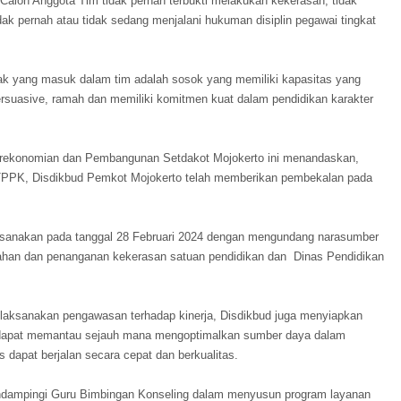
 Calon Anggota Tim tidak pernah terbukti melakukan kekerasan, tidak
idak pernah atau tidak sedang menjalani hukuman disiplin pegawai tingkat
hak yang masuk dalam tim adalah sosok yang memiliki kapasitas yang
 persuasive, ramah dan memiliki komitmen kuat dalam pendidikan karakter
erekonomian dan Pembangunan Setdakot Mojokerto ini menandaskan,
TPPK, Disdikbud Pemkot Mojokerto telah memberikan pembekalan pada
ksanakan pada tanggal 28 Februari 2024 dengan mengundang narasumber
han dan penanganan kekerasan satuan pendidikan dan Dinas Pendidikan
ksanakan pengawasan terhadap kinerja, Disdikbud juga menyiapkan
nas dapat memantau sejauh mana mengoptimalkan sumber daya dalam
dapat berjalan secara cepat dan berkualitas.
ndampingi Guru Bimbingan Konseling dalam menyusun program layanan