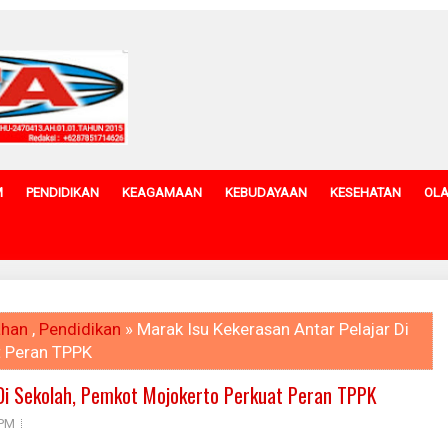
M
PENDIDIKAN
KEAGAMAAN
KEBUDAYAAN
KESEHATAN
OL
ahan
,
Pendidikan
» Marak Isu Kekerasan Antar Pelajar Di
t Peran TPPK
 Di Sekolah, Pemkot Mojokerto Perkuat Peran TPPK
 PM