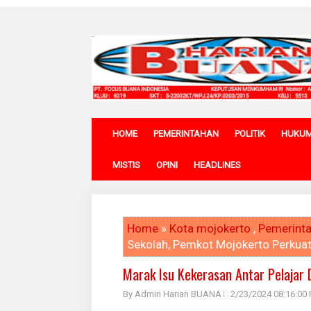
HOME
PEMERINTAHAN
POLITIK
HUKU
MISTIS
OPINI
HEADLINES
Home
»
Kota mojokerto
,
Pemerint
Sekolah, Pemkot Mojokerto Perkua
Marak Isu Kekerasan Antar Pelajar
By Admin Harian BUANA
2/23/2024 08:16:00