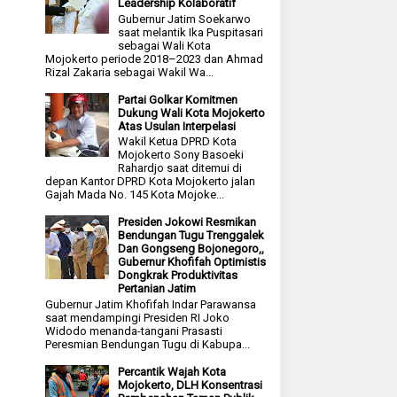
Leadership Kolaboratif
Gubernur Jatim Soekarwo
saat melantik Ika Puspitasari
sebagai Wali Kota
Mojokerto periode 2018–2023 dan Ahmad
Rizal Zakaria sebagai Wakil Wa...
Partai Golkar Komitmen
Dukung Wali Kota Mojokerto
Atas Usulan Interpelasi
Wakil Ketua DPRD Kota
Mojokerto Sony Basoeki
Rahardjo saat ditemui di
depan Kantor DPRD Kota Mojokerto jalan
Gajah Mada No. 145 Kota Mojoke...
Presiden Jokowi Resmikan
Bendungan Tugu Trenggalek
Dan Gongseng Bojonegoro,,
Gubernur Khofifah Optimistis
Dongkrak Produktivitas
Pertanian Jatim
Gubernur Jatim Khofifah Indar Parawansa
saat mendampingi Presiden RI Joko
Widodo menanda-tangani Prasasti
Peresmian Bendungan Tugu di Kabupa...
Percantik Wajah Kota
Mojokerto, DLH Konsentrasi