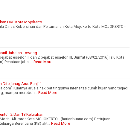
ihkan DKP Kota Mojokerto
inas Kebersihan dan Pertamanan Kota Mojokerto.Kota MOJOKERTO -
sonil Jabatan Lowong
ejabat esselon II dan 2 pejabat esaelon III, Jum'at (08/02/2016) lalu.Kota
).Penataan jabat…
Read More
 Diterjanag Arus Banjir"
com).Kuatnya arus air akibat tingginya intensitas curah hujan yang terjadi
ang, mampu meroboh…
Read More
ntuh 2 Dari 18 Kelurahan
 Moch. Ali ImronKota MOJOKERTO - (harianbuana.com).Bertujuan
eluarga Berencana (KB) akt…
Read More