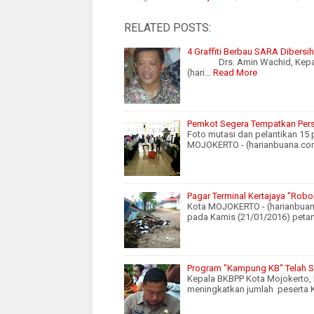
RELATED POSTS:
4 Graffiti Berbau SARA Dibers
Drs. Amin Wachid, Kepala D
(hari…
Read More
Pemkot Segera Tempatkan Per
Foto mutasi dan pelantikan 15 p
MOJOKERTO - (harianbuana.com
Pagar Terminal Kertajaya "Roboh
Kota MOJOKERTO - (harianbuana.
pada Kamis (21/01/2016) pet
Program "Kampung KB" Telah Se
Kepala BKBPP Kota Mojokerto,
meningkatkan jumlah peserta K