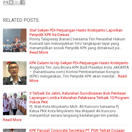
RELATED POSTS:
Staf Sekjen PDI-Perjuangan Hasto Kristiyanto Laporkan
Penyidik KPK Ke Dewas
Ronny Talapessy (kanan) bersama Tim Penasihat Hukum
Kusnadi lain menunjukkan foto tangkapan layar yang
menampilkan sosok Penyidik KPK yang dimaksud pa…
Read More
KPK Dalami Isi Hp Sekjen PDI-Perjuangan Hasto Kristiyanto
Anggota Tim Juru Bicara KPK Budi Prasetyo.Kota JAKARTA
– (harianbuana.com).Komisi Pemberantasan Korupsi
(KPK) mengatakan, Tim Penyidik KPK akan mendal…
Read
More
3 Terbaik Se Jatim, Kelurahan Surodinawan Ikuti Penilaian
Lapangan Lomba Kelurahan Pelaksana Terbaik 10 Program
Pokok PKK
Pj. Wali Kota Mojokerto Moh. Ali Kuncoro bersama Pj.
Ketua PKK Kota Mojokerto Nia Wayanti Ali Kuncoro
menyambut secara langsung kedatangan tim penilai…
Read More
KPK Panggil Corporate Secretary PT. PGN Terkait Dugaan