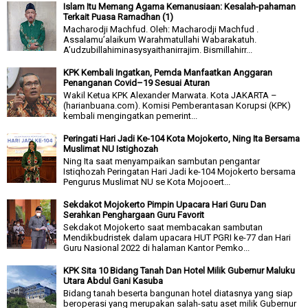
Islam Itu Memang Agama Kemanusiaan: Kesalah-pahaman
Terkait Puasa Ramadhan (1)
Macharodji Machfud. Oleh: Macharodji Machfud .
Assalamu’alaikum Warahmatullahi Wabarakatuh.
A’udzubillahiminasysyaithanirrajim. Bismillahirr...
KPK Kembali Ingatkan, Pemda Manfaatkan Anggaran
Penanganan Covid–19 Sesuai Aturan
Wakil Ketua KPK Alexander Marwata. Kota JAKARTA –
(harianbuana.com). Komisi Pemberantasan Korupsi (KPK)
kembali mengingatkan pemerint...
Peringati Hari Jadi Ke-104 Kota Mojokerto, Ning Ita Bersama
Muslimat NU Istighozah
Ning Ita saat menyampaikan sambutan pengantar
Istiqhozah Peringatan Hari Jadi ke-104 Mojokerto bersama
Pengurus Muslimat NU se Kota Mojooert...
Sekdakot Mojokerto Pimpin Upacara Hari Guru Dan
Serahkan Penghargaan Guru Favorit
Sekdakot Mojokerto saat membacakan sambutan
Mendikbudristek dalam upacara HUT PGRI ke-77 dan Hari
Guru Nasional 2022 di halaman Kantor Pemko...
KPK Sita 10 Bidang Tanah Dan Hotel Milik Gubernur Maluku
Utara Abdul Gani Kasuba
Bidang tanah beserta bangunan hotel diatasnya yang siap
beroperasi yang merupakan salah-satu aset milik Gubernur