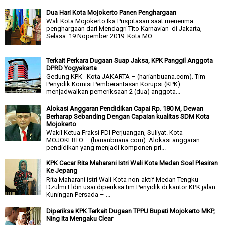
Dua Hari Kota Mojokerto Panen Penghargaan
Wali Kota Mojokerto Ika Puspitasari saat menerima
penghargaan dari Mendagri Tito Karnavian di Jakarta,
Selasa 19 Nopember 2019. Kota MO...
Terkait Perkara Dugaan Suap Jaksa, KPK Panggil Anggota
DPRD Yogyakarta
Gedung KPK Kota JAKARTA – (harianbuana.com). Tim
Penyidik Komisi Pemberantasan Korupsi (KPK)
menjadwalkan pemeriksaan 2 (dua) anggota...
Alokasi Anggaran Pendidikan Capai Rp. 180 M, Dewan
Berharap Sebanding Dengan Capaian kualitas SDM Kota
Mojokerto
Wakil Ketua Fraksi PDI Perjuangan, Suliyat. Kota
MOJOKERTO – (harianbuana.com). Alokasi anggaran
pendidikan yang menjadi komponen pri...
KPK Cecar Rita Maharani Istri Wali Kota Medan Soal Plesiran
Ke Jepang
Rita Maharani istri Wali Kota non-aktif Medan Tengku
Dzulmi Eldin usai diperiksa tim Penyidik di kantor KPK jalan
Kuningan Persada – ...
Diperiksa KPK Terkait Dugaan TPPU Bupati Mojokerto MKP,
Ning Ita Mengaku Clear