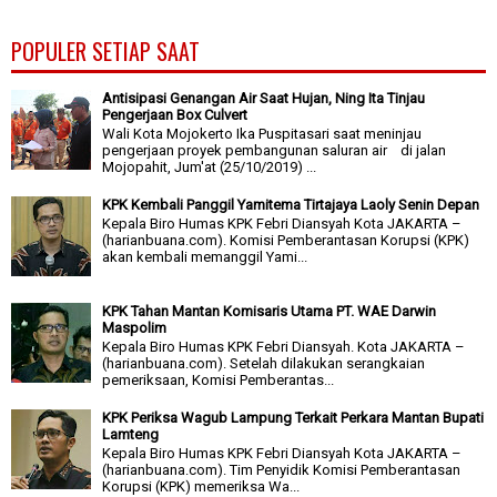
POPULER SETIAP SAAT
Antisipasi Genangan Air Saat Hujan, Ning Ita Tinjau
Pengerjaan Box Culvert
Wali Kota Mojokerto Ika Puspitasari saat meninjau
pengerjaan proyek pembangunan saluran air di jalan
Mojopahit, Jum'at (25/10/2019) ...
KPK Kembali Panggil Yamitema Tirtajaya Laoly Senin Depan
Kepala Biro Humas KPK Febri Diansyah Kota JAKARTA –
(harianbuana.com). Komisi Pemberantasan Korupsi (KPK)
akan kembali memanggil Yami...
KPK Tahan Mantan Komisaris Utama PT. WAE Darwin
Maspolim
Kepala Biro Humas KPK Febri Diansyah. Kota JAKARTA –
(harianbuana.com). Setelah dilakukan serangkaian
pemeriksaan, Komisi Pemberantas...
KPK Periksa Wagub Lampung Terkait Perkara Mantan Bupati
Lamteng
Kepala Biro Humas KPK Febri Diansyah Kota JAKARTA –
(harianbuana.com). Tim Penyidik Komisi Pemberantasan
Korupsi (KPK) memeriksa Wa...