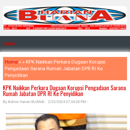
MENU
Home
» » KPK Naikkan Perkara Dugaan Korupsi
Pengadaan Sarana Rumah Jabatan DPR RI Ke
Penyidikan
KPK Naikkan Perkara Dugaan Korupsi Pengadaan Sarana
Rumah Jabatan DPR RI Ke Penyidikan
By Admin Harian BUANA
2/23/2024 07:04:00 PM