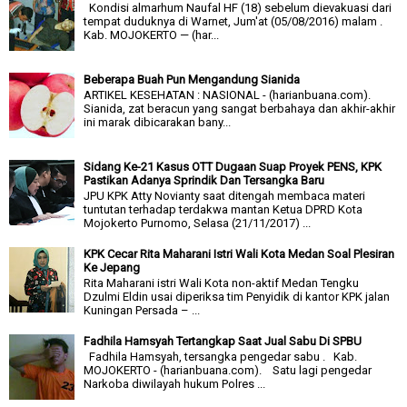
Kondisi almarhum Naufal HF (18) sebelum dievakuasi dari
tempat duduknya di Warnet, Jum'at (05/08/2016) malam .
Kab. MOJOKERTO — (har...
Beberapa Buah Pun Mengandung Sianida
ARTIKEL KESEHATAN : NASIONAL - (harianbuana.com).
Sianida, zat beracun yang sangat berbahaya dan akhir-akhir
ini marak dibicarakan bany...
Sidang Ke-21 Kasus OTT Dugaan Suap Proyek PENS, KPK
Pastikan Adanya Sprindik Dan Tersangka Baru
JPU KPK Atty Novianty saat ditengah membaca materi
tuntutan terhadap terdakwa mantan Ketua DPRD Kota
Mojokerto Purnomo, Selasa (21/11/2017) ...
KPK Cecar Rita Maharani Istri Wali Kota Medan Soal Plesiran
Ke Jepang
Rita Maharani istri Wali Kota non-aktif Medan Tengku
Dzulmi Eldin usai diperiksa tim Penyidik di kantor KPK jalan
Kuningan Persada – ...
Fadhila Hamsyah Tertangkap Saat Jual Sabu Di SPBU
Fadhila Hamsyah, tersangka pengedar sabu . Kab.
MOJOKERTO - (harianbuana.com). Satu lagi pengedar
Narkoba diwilayah hukum Polres ...