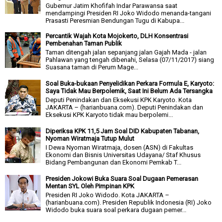
Gubernur Jatim Khofifah Indar Parawansa saat
mendampingi Presiden RI Joko Widodo menanda-tangani
Prasasti Peresmian Bendungan Tugu di Kabupa...
Percantik Wajah Kota Mojokerto, DLH Konsentrasi
Pembenahan Taman Publik
Taman ditengah jalan sepanjang jalan Gajah Mada - jalan
Pahlawan yang tengah dibenahi, Selasa (07/11/2017) siang
Suasana taman di Perum Mage...
Soal Buka-bukaan Penyelidikan Perkara Formula E, Karyoto:
Saya Tidak Mau Berpolemik, Saat Ini Belum Ada Tersangka
Deputi Penindakan dan Eksekusi KPK Karyoto. Kota
JAKARTA – (harianbuana.com). Deputi Penindakan dan
Eksekusi KPK Karyoto tidak mau berpolemi...
Diperiksa KPK 11,5 Jam Soal DID Kabupaten Tabanan,
Nyoman Wiratmaja Tutup Mulut
I Dewa Nyoman Wiratmaja, dosen (ASN) di Fakultas
Ekonomi dan Bisnis Universitas Udayana/ Staf Khusus
Bidang Pembangunan dan Ekonomi Pemkab T...
Presiden Jokowi Buka Suara Soal Dugaan Pemerasan
Mentan SYL Oleh Pimpinan KPK
Presiden RI Joko Widodo. Kota JAKARTA –
(harianbuana.com). Presiden Republik Indonesia (RI) Joko
Widodo buka suara soal perkara dugaan pemer...