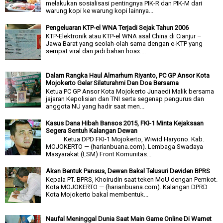
melakukan sosialisasi pentingnya PIK-R dan PIK-M dari
warung kopi ke warung kopi lainnya...
Pengeluaran KTP-el WNA Terjadi Sejak Tahun 2006
KTP-Elektronik atau KTP-el WNA asal China di Cianjur –
Jawa Barat yang seolah-olah sama dengan e-KTP yang
sempat viral dan jadi bahan hoax....
Dalam Rangka Haul Almarhum Riyanto, PC GP Ansor Kota
Mojokerto Gelar Silaturahmi Dan Doa Bersama
Ketua PC GP Ansor Kota Mojokerto Junaedi Malik bersama
jajaran Kepolisian dan TNI serta segenap pengurus dan
anggota NU yang hadir saat men...
Kasus Dana Hibah Bansos 2015, FKI-1 Minta Kejaksaan
Segera Sentuh Kalangan Dewan
Ketua DPD FKI-1 Mojokerto, Wiwid Haryono. Kab.
MOJOKERTO — (harianbuana.com). Lembaga Swadaya
Masyarakat (LSM) Front Komunitas...
Akan Bentuk Pansus, Dewan Bakal Telusuri Deviden BPRS
Kepala PT. BPRS, Khoirudin saat teken MoU dengan Pemkot.
Kota MOJOKERTO — (harianbuana.com). Kalangan DPRD
Kota Mojokerto bakal membentuk...
Naufal Meninggal Dunia Saat Main Game Online Di Warnet