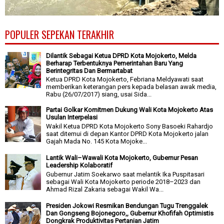
POPULER SEPEKAN TERAKHIR
Dilantik Sebagai Ketua DPRD Kota Mojokerto, Melda
Berharap Terbentuknya Pemerintahan Baru Yang
Berintegritas Dan Bermartabat
Ketua DPRD Kota Mojokerto, Febriana Meldyawati saat
memberikan keterangan pers kepada belasan awak media,
Rabu (26/07/2017) siang, usai Sida...
Partai Golkar Komitmen Dukung Wali Kota Mojokerto Atas
Usulan Interpelasi
Wakil Ketua DPRD Kota Mojokerto Sony Basoeki Rahardjo
saat ditemui di depan Kantor DPRD Kota Mojokerto jalan
Gajah Mada No. 145 Kota Mojoke...
Lantik Wali–Wawali Kota Mojokerto, Gubernur Pesan
Leadership Kolaboratif
Gubernur Jatim Soekarwo saat melantik Ika Puspitasari
sebagai Wali Kota Mojokerto periode 2018–2023 dan
Ahmad Rizal Zakaria sebagai Wakil Wa...
Presiden Jokowi Resmikan Bendungan Tugu Trenggalek
Dan Gongseng Bojonegoro,, Gubernur Khofifah Optimistis
Dongkrak Produktivitas Pertanian Jatim