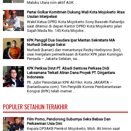
Maluku Utara non-aktif AGK ...
Partai Golkar Komitmen Dukung Wali Kota Mojokerto Atas
Usulan Interpelasi
Wakil Ketua DPRD Kota Mojokerto Sony Basoeki Rahardjo
saat ditemui di depan Kantor DPRD Kota Mojokerto jalan
Gajah Mada No. 145 Kota Mojoke...
KPK Panggil Dua Saudara Ipar Mantan Sekretaris MA
Nurhadi Sebagai Saksi
Nurhadi (kanan) dan menantunya Rezky Herbiyono (kiri),
usai menjalani pemeriksaan di Kantor KPK jalan Kuningan
Persada – Jakarta Selatan, sa...
KPK Periksa Dirut PT. Abadi Sentosa Perkasa Didi
Laksamana Terkait Aliran Dana Proyek PT. Dirgantara
Indonesia
Plt. Jubir Penindakan KPK Ali Fikri. Kota JAKARTA –
(harianbuana.com). Tim Penyidik Komisi Pemberantasan
Korupsi (KPK) telah memer...
POPULER SETAHUN TERAKHIR
Film Porno, Pendorong Suburnya Seks Bebas Dan
Perkawinan Usia Dini
Kepala DP3AKB Pemkot Mojokerto, Moh. Ali Imron saat