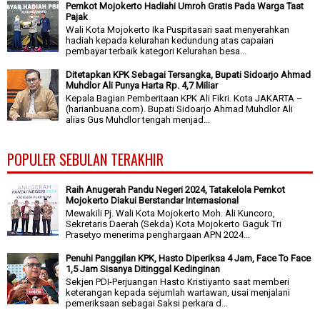
Pemkot Mojokerto Hadiahi Umroh Gratis Pada Warga Taat
Pajak
Wali Kota Mojokerto Ika Puspitasari saat menyerahkan
hadiah kepada kelurahan kedundung atas capaian
pembayar terbaik kategori Kelurahan besa...
Ditetapkan KPK Sebagai Tersangka, Bupati Sidoarjo Ahmad
Muhdlor Ali Punya Harta Rp. 4,7 Miliar
Kepala Bagian Pemberitaan KPK Ali Fikri. Kota JAKARTA –
(harianbuana.com). Bupati Sidoarjo Ahmad Muhdlor Ali
alias Gus Muhdlor tengah menjad...
POPULER SEBULAN TERAKHIR
Raih Anugerah Pandu Negeri 2024, Tatakelola Pemkot
Mojokerto Diakui Berstandar Internasional
Mewakili Pj. Wali Kota Mojokerto Moh. Ali Kuncoro,
Sekretaris Daerah (Sekda) Kota Mojokerto Gaguk Tri
Prasetyo menerima penghargaan APN 2024...
Penuhi Panggilan KPK, Hasto Diperiksa 4 Jam, Face To Face
1,5 Jam Sisanya Ditinggal Kedinginan
Sekjen PDI-Perjuangan Hasto Kristiyanto saat memberi
keterangan kepada sejumlah wartawan, usai menjalani
pemeriksaan sebagai Saksi perkara d...