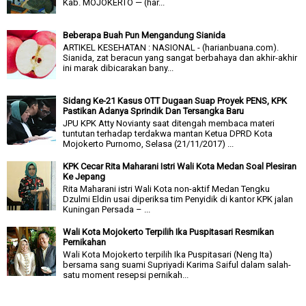
Kab. MOJOKERTO — (har...
Beberapa Buah Pun Mengandung Sianida
ARTIKEL KESEHATAN : NASIONAL - (harianbuana.com).
Sianida, zat beracun yang sangat berbahaya dan akhir-akhir
ini marak dibicarakan bany...
Sidang Ke-21 Kasus OTT Dugaan Suap Proyek PENS, KPK
Pastikan Adanya Sprindik Dan Tersangka Baru
JPU KPK Atty Novianty saat ditengah membaca materi
tuntutan terhadap terdakwa mantan Ketua DPRD Kota
Mojokerto Purnomo, Selasa (21/11/2017) ...
KPK Cecar Rita Maharani Istri Wali Kota Medan Soal Plesiran
Ke Jepang
Rita Maharani istri Wali Kota non-aktif Medan Tengku
Dzulmi Eldin usai diperiksa tim Penyidik di kantor KPK jalan
Kuningan Persada – ...
Wali Kota Mojokerto Terpilih Ika Puspitasari Resmikan
Pernikahan
Wali Kota Mojokerto terpilih Ika Puspitasari (Neng Ita)
bersama sang suami Supriyadi Karima Saiful dalam salah-
satu moment resepsi pernikah...