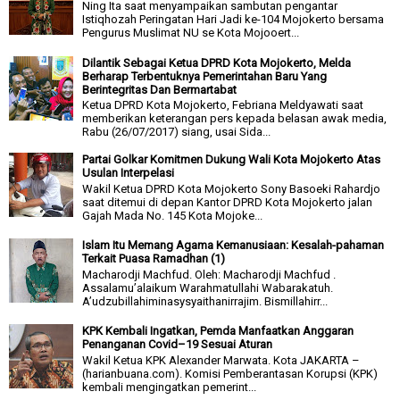
Ning Ita saat menyampaikan sambutan pengantar
Istiqhozah Peringatan Hari Jadi ke-104 Mojokerto bersama
Pengurus Muslimat NU se Kota Mojooert...
Dilantik Sebagai Ketua DPRD Kota Mojokerto, Melda
Berharap Terbentuknya Pemerintahan Baru Yang
Berintegritas Dan Bermartabat
Ketua DPRD Kota Mojokerto, Febriana Meldyawati saat
memberikan keterangan pers kepada belasan awak media,
Rabu (26/07/2017) siang, usai Sida...
Partai Golkar Komitmen Dukung Wali Kota Mojokerto Atas
Usulan Interpelasi
Wakil Ketua DPRD Kota Mojokerto Sony Basoeki Rahardjo
saat ditemui di depan Kantor DPRD Kota Mojokerto jalan
Gajah Mada No. 145 Kota Mojoke...
Islam Itu Memang Agama Kemanusiaan: Kesalah-pahaman
Terkait Puasa Ramadhan (1)
Macharodji Machfud. Oleh: Macharodji Machfud .
Assalamu’alaikum Warahmatullahi Wabarakatuh.
A’udzubillahiminasysyaithanirrajim. Bismillahirr...
KPK Kembali Ingatkan, Pemda Manfaatkan Anggaran
Penanganan Covid–19 Sesuai Aturan
Wakil Ketua KPK Alexander Marwata. Kota JAKARTA –
(harianbuana.com). Komisi Pemberantasan Korupsi (KPK)
kembali mengingatkan pemerint...