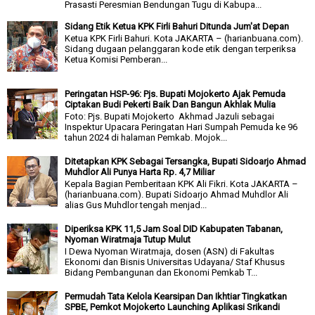
Prasasti Peresmian Bendungan Tugu di Kabupa...
Sidang Etik Ketua KPK Firli Bahuri Ditunda Jum'at Depan
Ketua KPK Firli Bahuri. Kota JAKARTA – (harianbuana.com).
Sidang dugaan pelanggaran kode etik dengan terperiksa
Ketua Komisi Pemberan...
Peringatan HSP-96: Pjs. Bupati Mojokerto Ajak Pemuda
Ciptakan Budi Pekerti Baik Dan Bangun Akhlak Mulia
Foto: Pjs. Bupati Mojokerto Akhmad Jazuli sebagai
Inspektur Upacara Peringatan Hari Sumpah Pemuda ke 96
tahun 2024 di halaman Pemkab. Mojok...
Ditetapkan KPK Sebagai Tersangka, Bupati Sidoarjo Ahmad
Muhdlor Ali Punya Harta Rp. 4,7 Miliar
Kepala Bagian Pemberitaan KPK Ali Fikri. Kota JAKARTA –
(harianbuana.com). Bupati Sidoarjo Ahmad Muhdlor Ali
alias Gus Muhdlor tengah menjad...
Diperiksa KPK 11,5 Jam Soal DID Kabupaten Tabanan,
Nyoman Wiratmaja Tutup Mulut
I Dewa Nyoman Wiratmaja, dosen (ASN) di Fakultas
Ekonomi dan Bisnis Universitas Udayana/ Staf Khusus
Bidang Pembangunan dan Ekonomi Pemkab T...
Permudah Tata Kelola Kearsipan Dan Ikhtiar Tingkatkan
SPBE, Pemkot Mojokerto Launching Aplikasi Srikandi