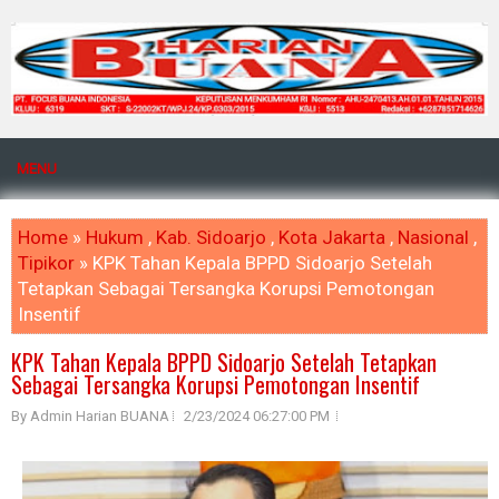
MENU
Home
»
Hukum
,
Kab. Sidoarjo
,
Kota Jakarta
,
Nasional
,
Tipikor
» KPK Tahan Kepala BPPD Sidoarjo Setelah
Tetapkan Sebagai Tersangka Korupsi Pemotongan
Insentif
KPK Tahan Kepala BPPD Sidoarjo Setelah Tetapkan
Sebagai Tersangka Korupsi Pemotongan Insentif
By Admin Harian BUANA
2/23/2024 06:27:00 PM