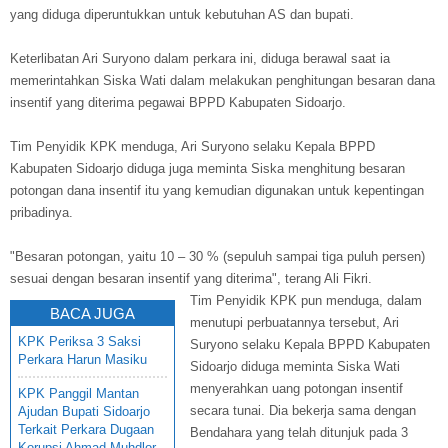
yang diduga diperuntukkan untuk kebutuhan AS dan bupati.
Keterlibatan Ari Suryono dalam perkara ini, diduga berawal saat ia
memerintahkan Siska Wati dalam melakukan penghitungan besaran dana
insentif yang diterima pegawai BPPD Kabupaten Sidoarjo.
Tim Penyidik KPK menduga, Ari Suryono selaku Kepala BPPD
Kabupaten Sidoarjo diduga juga meminta Siska menghitung besaran
potongan dana insentif itu yang kemudian digunakan untuk kepentingan
pribadinya.
"Besaran potongan, yaitu 10 – 30 % (sepuluh sampai tiga puluh persen)
sesuai dengan besaran insentif yang diterima", terang Ali Fikri.
Tim Penyidik KPK pun menduga, dalam
BACA JUGA
menutupi perbuatannya tersebut, Ari
KPK Periksa 3 Saksi
Suryono selaku Kepala BPPD Kabupaten
Perkara Harun Masiku
Sidoarjo diduga meminta Siska Wati
menyerahkan uang potongan insentif
KPK Panggil Mantan
secara tunai. Dia bekerja sama dengan
Ajudan Bupati Sidoarjo
Terkait Perkara Dugaan
Bendahara yang telah ditunjuk pada 3
Korupsi Ahmad Muhdlor