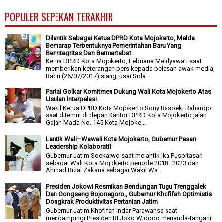
POPULER SEPEKAN TERAKHIR
Dilantik Sebagai Ketua DPRD Kota Mojokerto, Melda
Berharap Terbentuknya Pemerintahan Baru Yang
Berintegritas Dan Bermartabat
Ketua DPRD Kota Mojokerto, Febriana Meldyawati saat
memberikan keterangan pers kepada belasan awak media,
Rabu (26/07/2017) siang, usai Sida...
Partai Golkar Komitmen Dukung Wali Kota Mojokerto Atas
Usulan Interpelasi
Wakil Ketua DPRD Kota Mojokerto Sony Basoeki Rahardjo
saat ditemui di depan Kantor DPRD Kota Mojokerto jalan
Gajah Mada No. 145 Kota Mojoke...
Lantik Wali–Wawali Kota Mojokerto, Gubernur Pesan
Leadership Kolaboratif
Gubernur Jatim Soekarwo saat melantik Ika Puspitasari
sebagai Wali Kota Mojokerto periode 2018–2023 dan
Ahmad Rizal Zakaria sebagai Wakil Wa...
Presiden Jokowi Resmikan Bendungan Tugu Trenggalek
Dan Gongseng Bojonegoro,, Gubernur Khofifah Optimistis
Dongkrak Produktivitas Pertanian Jatim
Gubernur Jatim Khofifah Indar Parawansa saat
mendampingi Presiden RI Joko Widodo menanda-tangani