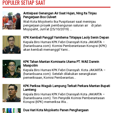
POPULER SETIAP SAAT
Antisipasi Genangan Air Saat Hujan, Ning Ita Tinjau
Pengerjaan Box Culvert
Wali Kota Mojokerto Ika Puspitasari saat meninjau
pengerjaan proyek pembangunan saluran air di jalan
Mojopahit, Jum'at (25/10/2019) ...
KPK Kembali Panggil Yamitema Tirtajaya Laoly Senin Depan
Kepala Biro Humas KPK Febri Diansyah Kota JAKARTA –
(harianbuana.com). Komisi Pemberantasan Korupsi (KPK)
akan kembali memanggil Yami...
KPK Tahan Mantan Komisaris Utama PT. WAE Darwin
Maspolim
Kepala Biro Humas KPK Febri Diansyah. Kota JAKARTA –
(harianbuana.com). Setelah dilakukan serangkaian
pemeriksaan, Komisi Pemberantas...
KPK Periksa Wagub Lampung Terkait Perkara Mantan Bupati
Lamteng
Kepala Biro Humas KPK Febri Diansyah Kota JAKARTA –
(harianbuana.com). Tim Penyidik Komisi Pemberantasan
Korupsi (KPK) memeriksa Wa...
Dua Hari Kota Mojokerto Panen Penghargaan