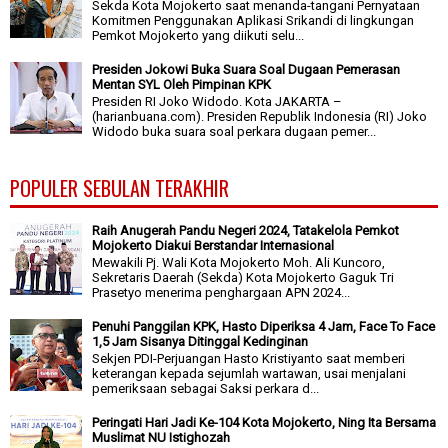
Sekda Kota Mojokerto saat menanda-tangani Pernyataan
Komitmen Penggunakan Aplikasi Srikandi di lingkungan
Pemkot Mojokerto yang diikuti selu...
Presiden Jokowi Buka Suara Soal Dugaan Pemerasan
Mentan SYL Oleh Pimpinan KPK
Presiden RI Joko Widodo. Kota JAKARTA –
(harianbuana.com). Presiden Republik Indonesia (RI) Joko
Widodo buka suara soal perkara dugaan pemer...
POPULER SEBULAN TERAKHIR
Raih Anugerah Pandu Negeri 2024, Tatakelola Pemkot
Mojokerto Diakui Berstandar Internasional
Mewakili Pj. Wali Kota Mojokerto Moh. Ali Kuncoro,
Sekretaris Daerah (Sekda) Kota Mojokerto Gaguk Tri
Prasetyo menerima penghargaan APN 2024...
Penuhi Panggilan KPK, Hasto Diperiksa 4 Jam, Face To Face
1,5 Jam Sisanya Ditinggal Kedinginan
Sekjen PDI-Perjuangan Hasto Kristiyanto saat memberi
keterangan kepada sejumlah wartawan, usai menjalani
pemeriksaan sebagai Saksi perkara d...
Peringati Hari Jadi Ke-104 Kota Mojokerto, Ning Ita Bersama
Muslimat NU Istighozah