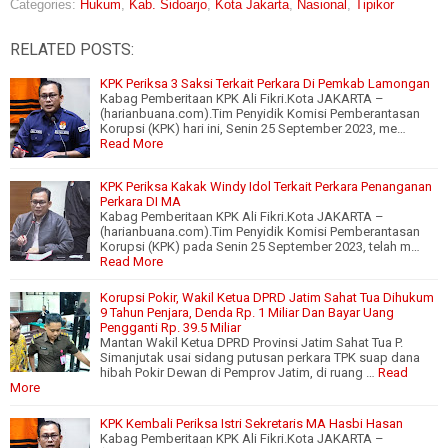
Categories:
Hukum
,
Kab. Sidoarjo
,
Kota Jakarta
,
Nasional
,
Tipikor
RELATED POSTS:
KPK Periksa 3 Saksi Terkait Perkara Di Pemkab Lamongan
Kabag Pemberitaan KPK Ali Fikri.Kota JAKARTA –
(harianbuana.com).Tim Penyidik Komisi Pemberantasan
Korupsi (KPK) hari ini, Senin 25 September 2023, me…
Read More
KPK Periksa Kakak Windy Idol Terkait Perkara Penanganan
Perkara DI MA
Kabag Pemberitaan KPK Ali Fikri.Kota JAKARTA –
(harianbuana.com).Tim Penyidik Komisi Pemberantasan
Korupsi (KPK) pada Senin 25 September 2023, telah m…
Read More
Korupsi Pokir, Wakil Ketua DPRD Jatim Sahat Tua Dihukum
9 Tahun Penjara, Denda Rp. 1 Miliar Dan Bayar Uang
Pengganti Rp. 39.5 Miliar
Mantan Wakil Ketua DPRD Provinsi Jatim Sahat Tua P.
Simanjutak usai sidang putusan perkara TPK suap dana
hibah Pokir Dewan di Pemprov Jatim, di ruang …
Read
More
KPK Kembali Periksa Istri Sekretaris MA Hasbi Hasan
Kabag Pemberitaan KPK Ali Fikri.Kota JAKARTA –