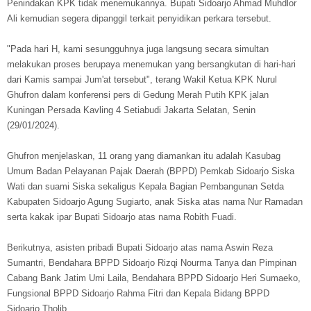
Penindakan KPK tidak menemukannya. Bupati Sidoarjo Ahmad Muhdlor
Ali kemudian segera dipanggil terkait penyidikan perkara tersebut.
"Pada hari H, kami sesungguhnya juga langsung secara simultan
melakukan proses berupaya menemukan yang bersangkutan di hari-hari
dari Kamis sampai Jum'at tersebut", terang Wakil Ketua KPK Nurul
Ghufron dalam konferensi pers di Gedung Merah Putih KPK jalan
Kuningan Persada Kavling 4 Setiabudi Jakarta Selatan, Senin
(29/01/2024).
Ghufron menjelaskan, 11 orang yang diamankan itu adalah Kasubag
Umum Badan Pelayanan Pajak Daerah (BPPD) Pemkab Sidoarjo Siska
Wati dan suami Siska sekaligus Kepala Bagian Pembangunan Setda
Kabupaten Sidoarjo Agung Sugiarto, anak Siska atas nama Nur Ramadan
serta kakak ipar Bupati Sidoarjo atas nama Robith Fuadi.
Berikutnya, asisten pribadi Bupati Sidoarjo atas nama Aswin Reza
Sumantri, Bendahara BPPD Sidoarjo Rizqi Nourma Tanya dan Pimpinan
Cabang Bank Jatim Umi Laila, Bendahara BPPD Sidoarjo Heri Sumaeko,
Fungsional BPPD Sidoarjo Rahma Fitri dan Kepala Bidang BPPD
Sidoarjo Tholib.