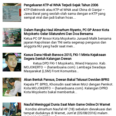
Pengeluaran KTP-el WNA Terjadi Sejak Tahun 2006
KTP-Elektronik atau KTP-el WNA asal China di Cianjur –
Jawa Barat yang seolah-olah sama dengan e-KTP yang
sempat viral dan jadi bahan hoax....
Dalam Rangka Haul Almarhum Riyanto, PC GP Ansor Kota
Mojokerto Gelar Silaturahmi Dan Doa Bersama
Ketua PC GP Ansor Kota Mojokerto Junaedi Malik bersama
jajaran Kepolisian dan TNI serta segenap pengurus dan
anggota NU yang hadir saat men...
Kasus Dana Hibah Bansos 2015, FKI-1 Minta Kejaksaan
Segera Sentuh Kalangan Dewan
Ketua DPD FKI-1 Mojokerto, Wiwid Haryono. Kab.
MOJOKERTO — (harianbuana.com). Lembaga Swadaya
Masyarakat (LSM) Front Komunitas...
Akan Bentuk Pansus, Dewan Bakal Telusuri Deviden BPRS
Kepala PT. BPRS, Khoirudin saat teken MoU dengan Pemkot.
Kota MOJOKERTO — (harianbuana.com). Kalangan DPRD
Kota Mojokerto bakal membentuk...
Naufal Meninggal Dunia Saat Main Game Online Di Warnet
Kondisi almarhum Naufal HF (18) sebelum dievakuasi dari
tempat duduknya di Warnet, Jum'at (05/08/2016) malam .