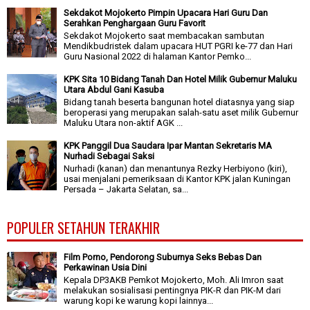
Sekdakot Mojokerto Pimpin Upacara Hari Guru Dan
Serahkan Penghargaan Guru Favorit
Sekdakot Mojokerto saat membacakan sambutan
Mendikbudristek dalam upacara HUT PGRI ke-77 dan Hari
Guru Nasional 2022 di halaman Kantor Pemko...
KPK Sita 10 Bidang Tanah Dan Hotel Milik Gubernur Maluku
Utara Abdul Gani Kasuba
Bidang tanah beserta bangunan hotel diatasnya yang siap
beroperasi yang merupakan salah-satu aset milik Gubernur
Maluku Utara non-aktif AGK ...
KPK Panggil Dua Saudara Ipar Mantan Sekretaris MA
Nurhadi Sebagai Saksi
Nurhadi (kanan) dan menantunya Rezky Herbiyono (kiri),
usai menjalani pemeriksaan di Kantor KPK jalan Kuningan
Persada – Jakarta Selatan, sa...
POPULER SETAHUN TERAKHIR
Film Porno, Pendorong Suburnya Seks Bebas Dan
Perkawinan Usia Dini
Kepala DP3AKB Pemkot Mojokerto, Moh. Ali Imron saat
melakukan sosialisasi pentingnya PIK-R dan PIK-M dari
warung kopi ke warung kopi lainnya...