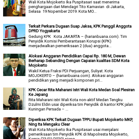
Wali Kota Mojokerto Ika Puspitasari saat menerima
penghargaan dari Mendagri Tito Karnavian di Jakarta,
Selasa 19 Nopember 2019. Kota MO...
Terkait Perkara Dugaan Suap Jaksa, KPK Panggil Anggota
DPRD Yogyakarta
Gedung KPK Kota JAKARTA – (harianbuana.com). Tim
Penyidik Komisi Pemberantasan Korupsi (KPK)
menjadwalkan pemeriksaan 2 (dua) anggota...
Alokasi Anggaran Pendidikan Capai Rp. 180 M, Dewan
Berharap Sebanding Dengan Capaian kualitas SDM Kota
Mojokerto
Wakil Ketua Fraksi PDI Perjuangan, Suliyat. Kota
MOJOKERTO – (harianbuana.com). Alokasi anggaran
pendidikan yang menjadi komponen pri...
KPK Cecar Rita Maharani Istri Wali Kota Medan Soal Plesiran
Ke Jepang
Rita Maharani istri Wali Kota non-aktif Medan Tengku
Dzulmi Eldin usai diperiksa tim Penyidik di kantor KPK jalan
Kuningan Persada – ...
Diperiksa KPK Terkait Dugaan TPPU Bupati Mojokerto MKP,
Ning Ita Mengaku Clear
Wali Kota Mojokerto Ika Puspitasari usai menjalani
pemeriksaan tim Penyidik KPK di Mapolresta Mojokerto,
Kamis (23/01/2020) siang. ...