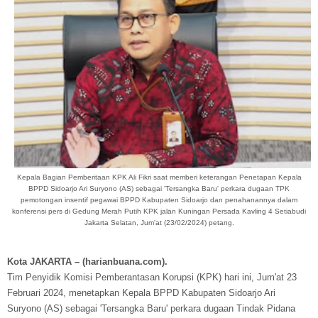
Kepala Bagian Pemberitaan KPK Ali Fikri saat memberi keterangan Penetapan Kepala
BPPD Sidoarjo Ari Suryono (AS) sebagai 'Tersangka Baru' perkara dugaan TPK
pemotongan insentif pegawai BPPD Kabupaten Sidoarjo dan penahanannya dalam
konferensi pers di Gedung Merah Putih KPK jalan Kuningan Persada Kavling 4 Setiabudi
Jakarta Selatan, Jum'at (23/02/2024) petang.
Kota JAKARTA – (harianbuana.com).
Tim Penyidik Komisi Pemberantasan Korupsi (KPK) hari ini, Jum'at 23
Februari 2024, menetapkan Kepala BPPD Kabupaten Sidoarjo Ari
Suryono (AS) sebagai 'Tersangka Baru' perkara dugaan Tindak Pidana