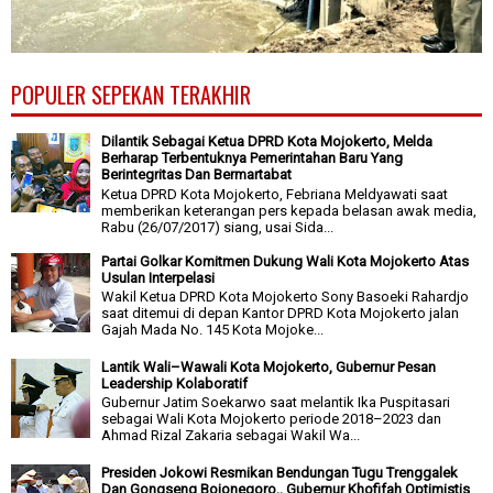
POPULER SEPEKAN TERAKHIR
Dilantik Sebagai Ketua DPRD Kota Mojokerto, Melda
Berharap Terbentuknya Pemerintahan Baru Yang
Berintegritas Dan Bermartabat
Ketua DPRD Kota Mojokerto, Febriana Meldyawati saat
memberikan keterangan pers kepada belasan awak media,
Rabu (26/07/2017) siang, usai Sida...
Partai Golkar Komitmen Dukung Wali Kota Mojokerto Atas
Usulan Interpelasi
Wakil Ketua DPRD Kota Mojokerto Sony Basoeki Rahardjo
saat ditemui di depan Kantor DPRD Kota Mojokerto jalan
Gajah Mada No. 145 Kota Mojoke...
Lantik Wali–Wawali Kota Mojokerto, Gubernur Pesan
Leadership Kolaboratif
Gubernur Jatim Soekarwo saat melantik Ika Puspitasari
sebagai Wali Kota Mojokerto periode 2018–2023 dan
Ahmad Rizal Zakaria sebagai Wakil Wa...
Presiden Jokowi Resmikan Bendungan Tugu Trenggalek
Dan Gongseng Bojonegoro,, Gubernur Khofifah Optimistis