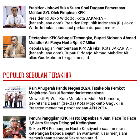
Presiden Jokowi Buka Suara Soal Dugaan Pemerasan
Mentan SYL Oleh Pimpinan KPK
Presiden RI Joko Widodo. Kota JAKARTA –
(harianbuana.com). Presiden Republik Indonesia (RI) Joko
Widodo buka suara soal perkara dugaan pemer...
Ditetapkan KPK Sebagai Tersangka, Bupati Sidoarjo Ahmad
Muhdlor Ali Punya Harta Rp. 4,7 Miliar
Kepala Bagian Pemberitaan KPK Ali Fikri. Kota JAKARTA –
(harianbuana.com). Bupati Sidoarjo Ahmad Muhdlor Ali
alias Gus Muhdlor tengah menjad...
POPULER SEBULAN TERAKHIR
Raih Anugerah Pandu Negeri 2024, Tatakelola Pemkot
Mojokerto Diakui Berstandar Internasional
Mewakili Pj. Wali Kota Mojokerto Moh. Ali Kuncoro,
Sekretaris Daerah (Sekda) Kota Mojokerto Gaguk Tri
Prasetyo menerima penghargaan APN 2024...
Penuhi Panggilan KPK, Hasto Diperiksa 4 Jam, Face To Face
1,5 Jam Sisanya Ditinggal Kedinginan
Sekjen PDI-Perjuangan Hasto Kristiyanto saat memberi
keterangan kepada sejumlah wartawan, usai menjalani
pemeriksaan sebagai Saksi perkara d...