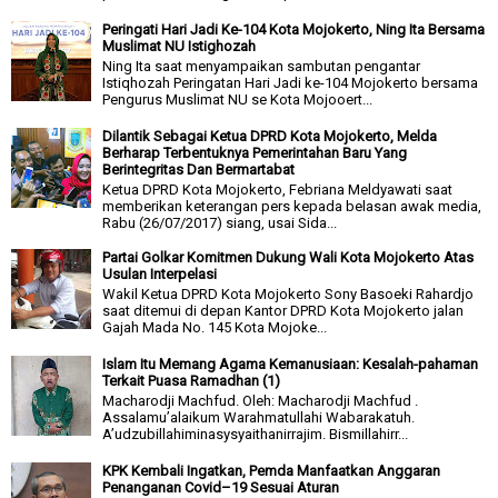
Peringati Hari Jadi Ke-104 Kota Mojokerto, Ning Ita Bersama
Muslimat NU Istighozah
Ning Ita saat menyampaikan sambutan pengantar
Istiqhozah Peringatan Hari Jadi ke-104 Mojokerto bersama
Pengurus Muslimat NU se Kota Mojooert...
Dilantik Sebagai Ketua DPRD Kota Mojokerto, Melda
Berharap Terbentuknya Pemerintahan Baru Yang
Berintegritas Dan Bermartabat
Ketua DPRD Kota Mojokerto, Febriana Meldyawati saat
memberikan keterangan pers kepada belasan awak media,
Rabu (26/07/2017) siang, usai Sida...
Partai Golkar Komitmen Dukung Wali Kota Mojokerto Atas
Usulan Interpelasi
Wakil Ketua DPRD Kota Mojokerto Sony Basoeki Rahardjo
saat ditemui di depan Kantor DPRD Kota Mojokerto jalan
Gajah Mada No. 145 Kota Mojoke...
Islam Itu Memang Agama Kemanusiaan: Kesalah-pahaman
Terkait Puasa Ramadhan (1)
Macharodji Machfud. Oleh: Macharodji Machfud .
Assalamu’alaikum Warahmatullahi Wabarakatuh.
A’udzubillahiminasysyaithanirrajim. Bismillahirr...
KPK Kembali Ingatkan, Pemda Manfaatkan Anggaran
Penanganan Covid–19 Sesuai Aturan