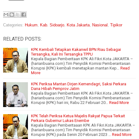
Categories:
Hukum
,
Kab. Sidoarjo
,
Kota Jakarta
,
Nasional
,
Tipikor
RELATED POSTS:
KPK Kembali Tetapkan Kakanwil BPN Riau Sebagai
Tersangka, Kali Ini Tersangka TPPU
Kepala Bagian Pemberitaan KPK Ali Fikri.Kota JAKARTA –
(harianbuana.com).Tim Penyidik Komisi Pemberantasan
Korupsi (KPK) kembali menetapkan mantan Kep…
Read
More
KPK Periksa Mantan Dirjen Kemendagri, Saksi Perkara
Dana Hibah Pemprov Jatim
Kepala Bagian Pemberitaan KPK Ali Fikri.Kota JAKARTA –
(harianbuana.com).Tim Penyidik Komisi Pemberantasan
Korupsi (KPK) hari ini, Rabu 22 Februari 20…
Read More
KPK Telah Periksa Ketua Majelis Rakyat Papua Terkait
Perkara Gubernur Lukas Enembe
Kepala Bagian Pemberitaaan KPK Ali Fikri.Kota JAKARTA –
(harianbuana.com).Tim Penyidik Komisi Pemberantasan
Korupsi (KPK) pada Senin 20 Februari 2023 …
Read More