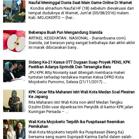
Naufal Meninggal Dunia Saat Main Game Online Di Warnet
Kondisi almarhum Naufal HF (18) sebelum dievakuasi dari
tempat duduknya di Warnet, Jum'at (05/08/2016) malam .
Kab. MOJOKERTO — (har...
Beberapa Buah Pun Mengandung Sianida
ARTIKEL KESEHATAN : NASIONAL - (harianbuana.com).
Sianida, zat beracun yang sangat berbahaya dan akhir-akhir
ini marak dibicarakan bany...
Sidang Ke-21 Kasus OTT Dugaan Suap Proyek PENS, KPK
Pastikan Adanya Sprindik Dan Tersangka Baru
JPU KPK Atty Novianty saat ditengah membaca materi
tuntutan terhadap terdakwa mantan Ketua DPRD Kota
Mojokerto Purnomo, Selasa (21/11/2017) ...
KPK Cecar Rita Maharani Istri Wali Kota Medan Soal Plesiran
Ke Jepang
Rita Maharani istri Wali Kota non-aktif Medan Tengku
Dzulmi Eldin usai diperiksa tim Penyidik di kantor KPK jalan
Kuningan Persada – ...
Wali Kota Mojokerto Terpilih Ika Puspitasari Resmikan
Pernikahan
Wali Kota Mojokerto terpilih Ika Puspitasari (Neng Ita)
bersama sang suami Supriyadi Karima Saiful dalam salah-