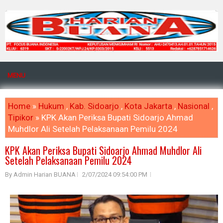
MENU
Home
»
Hukum
,
Kab. Sidoarjo
,
Kota Jakarta
,
Nasional
,
Tipikor
» KPK Akan Periksa Bupati Sidoarjo Ahmad
Muhdlor Ali Setelah Pelaksanaan Pemilu 2024
KPK Akan Periksa Bupati Sidoarjo Ahmad Muhdlor Ali
Setelah Pelaksanaan Pemilu 2024
By Admin Harian BUANA
2/07/2024 09:54:00 PM