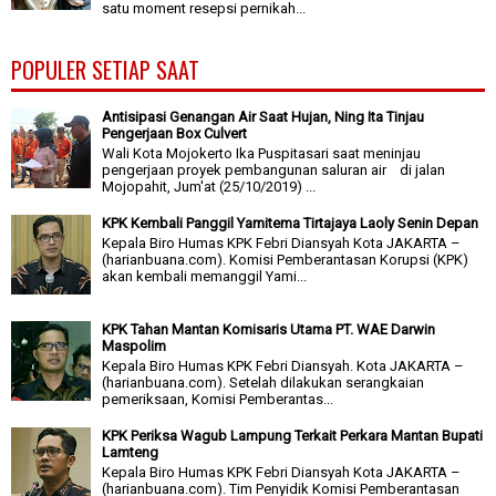
satu moment resepsi pernikah...
POPULER SETIAP SAAT
Antisipasi Genangan Air Saat Hujan, Ning Ita Tinjau
Pengerjaan Box Culvert
Wali Kota Mojokerto Ika Puspitasari saat meninjau
pengerjaan proyek pembangunan saluran air di jalan
Mojopahit, Jum'at (25/10/2019) ...
KPK Kembali Panggil Yamitema Tirtajaya Laoly Senin Depan
Kepala Biro Humas KPK Febri Diansyah Kota JAKARTA –
(harianbuana.com). Komisi Pemberantasan Korupsi (KPK)
akan kembali memanggil Yami...
KPK Tahan Mantan Komisaris Utama PT. WAE Darwin
Maspolim
Kepala Biro Humas KPK Febri Diansyah. Kota JAKARTA –
(harianbuana.com). Setelah dilakukan serangkaian
pemeriksaan, Komisi Pemberantas...
KPK Periksa Wagub Lampung Terkait Perkara Mantan Bupati
Lamteng
Kepala Biro Humas KPK Febri Diansyah Kota JAKARTA –
(harianbuana.com). Tim Penyidik Komisi Pemberantasan