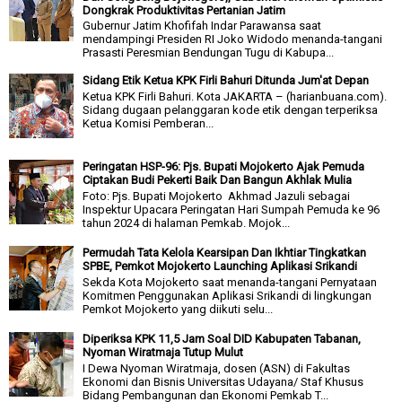
Dongkrak Produktivitas Pertanian Jatim
Gubernur Jatim Khofifah Indar Parawansa saat
mendampingi Presiden RI Joko Widodo menanda-tangani
Prasasti Peresmian Bendungan Tugu di Kabupa...
Sidang Etik Ketua KPK Firli Bahuri Ditunda Jum'at Depan
Ketua KPK Firli Bahuri. Kota JAKARTA – (harianbuana.com).
Sidang dugaan pelanggaran kode etik dengan terperiksa
Ketua Komisi Pemberan...
Peringatan HSP-96: Pjs. Bupati Mojokerto Ajak Pemuda
Ciptakan Budi Pekerti Baik Dan Bangun Akhlak Mulia
Foto: Pjs. Bupati Mojokerto Akhmad Jazuli sebagai
Inspektur Upacara Peringatan Hari Sumpah Pemuda ke 96
tahun 2024 di halaman Pemkab. Mojok...
Permudah Tata Kelola Kearsipan Dan Ikhtiar Tingkatkan
SPBE, Pemkot Mojokerto Launching Aplikasi Srikandi
Sekda Kota Mojokerto saat menanda-tangani Pernyataan
Komitmen Penggunakan Aplikasi Srikandi di lingkungan
Pemkot Mojokerto yang diikuti selu...
Diperiksa KPK 11,5 Jam Soal DID Kabupaten Tabanan,
Nyoman Wiratmaja Tutup Mulut
I Dewa Nyoman Wiratmaja, dosen (ASN) di Fakultas
Ekonomi dan Bisnis Universitas Udayana/ Staf Khusus
Bidang Pembangunan dan Ekonomi Pemkab T...