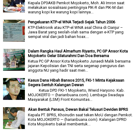
Kepala DP3AKB Pemkot Mojokerto, Moh. Ali Imron saat
melakukan sosialisasi pentingnya PIK-R dan PIK-M dari
warung kopi ke warung kopi lainnya...
Pengeluaran KTP-el WNA Terjadi Sejak Tahun 2006
KTP-Elektronik atau KTP-el WNA asal China di Cianjur –
Jawa Barat yang seolah-olah sama dengan e-KTP yang
sempat viral dan jadi bahan hoax....
Dalam Rangka Haul Almarhum Riyanto, PC GP Ansor Kota
Mojokerto Gelar Silaturahmi Dan Doa Bersama
Ketua PC GP Ansor Kota Mojokerto Junaedi Malik bersama
jajaran Kepolisian dan TNI serta segenap pengurus dan
anggota NU yang hadir saat men...
Kasus Dana Hibah Bansos 2015, FKI-1 Minta Kejaksaan
Segera Sentuh Kalangan Dewan
Ketua DPD FKI-1 Mojokerto, Wiwid Haryono. Kab.
MOJOKERTO — (harianbuana.com). Lembaga Swadaya
Masyarakat (LSM) Front Komunitas...
Akan Bentuk Pansus, Dewan Bakal Telusuri Deviden BPRS
Kepala PT. BPRS, Khoirudin saat teken MoU dengan Pemkot.
Kota MOJOKERTO — (harianbuana.com). Kalangan DPRD
Kota Mojokerto bakal membentuk...