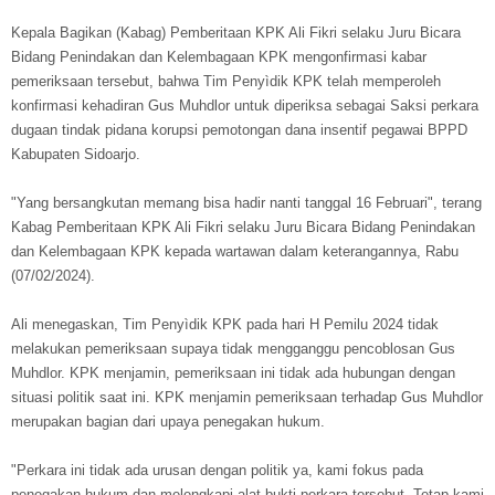
Kepala Bagikan (Kabag) Pemberitaan KPK Ali Fikri selaku Juru Bicara
Bidang Penindakan dan Kelembagaan KPK mengonfirmasi kabar
pemeriksaan tersebut, bahwa Tim Penyìdik KPK telah memperoleh
konfirmasi kehadiran Gus Muhdlor untuk diperiksa sebagai Saksi perkara
dugaan tindak pidana korupsi pemotongan dana insentif pegawai BPPD
Kabupaten Sidoarjo.
"Yang bersangkutan memang bisa hadir nanti tanggal 16 Februari", terang
Kabag Pemberitaan KPK Ali Fikri selaku Juru Bicara Bidang Penindakan
dan Kelembagaan KPK kepada wartawan dalam keterangannya, Rabu
(07/02/2024).
Ali menegaskan, Tim Penyìdik KPK pada hari H Pemilu 2024 tidak
melakukan pemeriksaan supaya tidak mengganggu pencoblosan Gus
Muhdlor. KPK menjamin, pemeriksaan ini tidak ada hubungan dengan
situasi politik saat ini. KPK menjamin pemeriksaan terhadap Gus Muhdlor
merupakan bagian dari upaya penegakan hukum.
"Perkara ini tidak ada urusan dengan politik ya, kami fokus pada
penegakan hukum dan melengkapi alat bukti perkara tersebut. Tetap kami