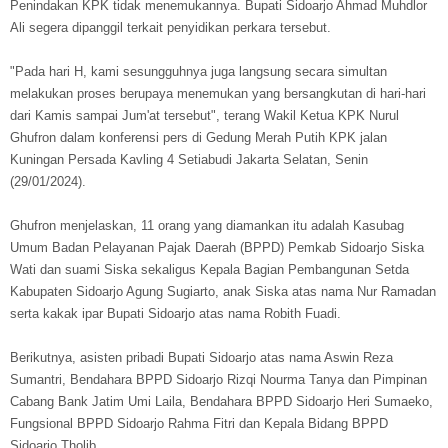
Penindakan KPK tidak menemukannya. Bupati Sidoarjo Ahmad Muhdlor
Ali segera dipanggil terkait penyidikan perkara tersebut.
"Pada hari H, kami sesungguhnya juga langsung secara simultan
melakukan proses berupaya menemukan yang bersangkutan di hari-hari
dari Kamis sampai Jum'at tersebut", terang Wakil Ketua KPK Nurul
Ghufron dalam konferensi pers di Gedung Merah Putih KPK jalan
Kuningan Persada Kavling 4 Setiabudi Jakarta Selatan, Senin
(29/01/2024).
Ghufron menjelaskan, 11 orang yang diamankan itu adalah Kasubag
Umum Badan Pelayanan Pajak Daerah (BPPD) Pemkab Sidoarjo Siska
Wati dan suami Siska sekaligus Kepala Bagian Pembangunan Setda
Kabupaten Sidoarjo Agung Sugiarto, anak Siska atas nama Nur Ramadan
serta kakak ipar Bupati Sidoarjo atas nama Robith Fuadi.
Berikutnya, asisten pribadi Bupati Sidoarjo atas nama Aswin Reza
Sumantri, Bendahara BPPD Sidoarjo Rizqi Nourma Tanya dan Pimpinan
Cabang Bank Jatim Umi Laila, Bendahara BPPD Sidoarjo Heri Sumaeko,
Fungsional BPPD Sidoarjo Rahma Fitri dan Kepala Bidang BPPD
Sidoarjo Tholib.