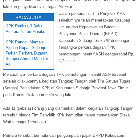
lakukan penyidikannya", tegas Ali Fikri.
Dalam perkara ini, Tim Penyidik KPK
BACA JUGA
sebelumnya telah menetapkan Kasubag
KPK Periksa 3 Saksi
Umum dan Kepegawaian Badan
Perkara Harun Masiku
Pelayanan Pajak Daerah (BPPD)
Kabupaten Sidoarjo Siska Wati sebagai
KPK Panggil Mantan
Tersangka perkara dugaan TPK
Ajudan Bupati Sidoarjo
Terkait Perkara Dugaan
pemotongan insentif ASN dengan total Rp.
Korupsi Ahmad Muhdlor
2,7 miliar.
Ali
Mencuatnya perkara dugaan TPK pemotongan insentif ASN tersebut
setelah dilakukannya kegiatan Tangkap Tangan oleh Tim Satuan Tugas
(Satgas) Penindakan KPK di Kabupaten Sidoarjo Provinsi Jawa Timur,
pada Kamis 25 Januari 2025 yang lalu.
Ada 11 (sebelas) orang yang diamankan dalam kegiatan Tangkap Tangan
tersebut hingga Tim Penyidik KPK kemudian hanya menetapkan Siska
Wati sebagai Tersangka.
Perkara tersebut bermula dari pengumpulan pajak BPPD Kabupaten