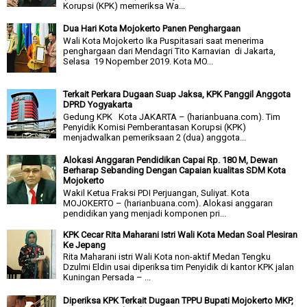
Korupsi (KPK) memeriksa Wa...
Dua Hari Kota Mojokerto Panen Penghargaan
Wali Kota Mojokerto Ika Puspitasari saat menerima
penghargaan dari Mendagri Tito Karnavian di Jakarta,
Selasa 19 Nopember 2019. Kota MO...
Terkait Perkara Dugaan Suap Jaksa, KPK Panggil Anggota
DPRD Yogyakarta
Gedung KPK Kota JAKARTA – (harianbuana.com). Tim
Penyidik Komisi Pemberantasan Korupsi (KPK)
menjadwalkan pemeriksaan 2 (dua) anggota...
Alokasi Anggaran Pendidikan Capai Rp. 180 M, Dewan
Berharap Sebanding Dengan Capaian kualitas SDM Kota
Mojokerto
Wakil Ketua Fraksi PDI Perjuangan, Suliyat. Kota
MOJOKERTO – (harianbuana.com). Alokasi anggaran
pendidikan yang menjadi komponen pri...
KPK Cecar Rita Maharani Istri Wali Kota Medan Soal Plesiran
Ke Jepang
Rita Maharani istri Wali Kota non-aktif Medan Tengku
Dzulmi Eldin usai diperiksa tim Penyidik di kantor KPK jalan
Kuningan Persada – ...
Diperiksa KPK Terkait Dugaan TPPU Bupati Mojokerto MKP,