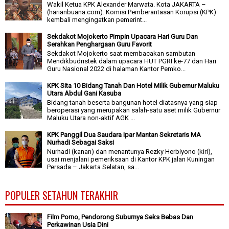
Wakil Ketua KPK Alexander Marwata. Kota JAKARTA –
(harianbuana.com). Komisi Pemberantasan Korupsi (KPK)
kembali mengingatkan pemerint...
Sekdakot Mojokerto Pimpin Upacara Hari Guru Dan
Serahkan Penghargaan Guru Favorit
Sekdakot Mojokerto saat membacakan sambutan
Mendikbudristek dalam upacara HUT PGRI ke-77 dan Hari
Guru Nasional 2022 di halaman Kantor Pemko...
KPK Sita 10 Bidang Tanah Dan Hotel Milik Gubernur Maluku
Utara Abdul Gani Kasuba
Bidang tanah beserta bangunan hotel diatasnya yang siap
beroperasi yang merupakan salah-satu aset milik Gubernur
Maluku Utara non-aktif AGK ...
KPK Panggil Dua Saudara Ipar Mantan Sekretaris MA
Nurhadi Sebagai Saksi
Nurhadi (kanan) dan menantunya Rezky Herbiyono (kiri),
usai menjalani pemeriksaan di Kantor KPK jalan Kuningan
Persada – Jakarta Selatan, sa...
POPULER SETAHUN TERAKHIR
Film Porno, Pendorong Suburnya Seks Bebas Dan
Perkawinan Usia Dini