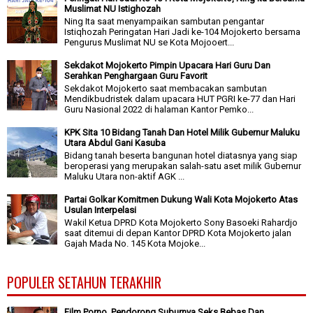
Muslimat NU Istighozah
Ning Ita saat menyampaikan sambutan pengantar
Istiqhozah Peringatan Hari Jadi ke-104 Mojokerto bersama
Pengurus Muslimat NU se Kota Mojooert...
Sekdakot Mojokerto Pimpin Upacara Hari Guru Dan
Serahkan Penghargaan Guru Favorit
Sekdakot Mojokerto saat membacakan sambutan
Mendikbudristek dalam upacara HUT PGRI ke-77 dan Hari
Guru Nasional 2022 di halaman Kantor Pemko...
KPK Sita 10 Bidang Tanah Dan Hotel Milik Gubernur Maluku
Utara Abdul Gani Kasuba
Bidang tanah beserta bangunan hotel diatasnya yang siap
beroperasi yang merupakan salah-satu aset milik Gubernur
Maluku Utara non-aktif AGK ...
Partai Golkar Komitmen Dukung Wali Kota Mojokerto Atas
Usulan Interpelasi
Wakil Ketua DPRD Kota Mojokerto Sony Basoeki Rahardjo
saat ditemui di depan Kantor DPRD Kota Mojokerto jalan
Gajah Mada No. 145 Kota Mojoke...
POPULER SETAHUN TERAKHIR
Film Porno, Pendorong Suburnya Seks Bebas Dan