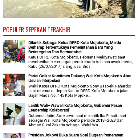
POPULER SEPEKAN TERAKHIR
Dilantik Sebagai Ketua DPRD Kota Mojokerto, Melda
Berharap Terbentuknya Pemerintahan Baru Yang
Berintegritas Dan Bermartabat
Ketua DPRD Kota Mojokerto, Febriana Meldyawati saat
memberikan keterangan pers kepada belasan awak media,
Rabu (26/07/2017) siang, usai Sida...
Partai Golkar Komitmen Dukung Wali Kota Mojokerto Atas
Usulan Interpelasi
Wakil Ketua DPRD Kota Mojokerto Sony Basoeki Rahardjo
saat ditemui di depan Kantor DPRD Kota Mojokerto jalan
Gajah Mada No. 145 Kota Mojoke...
Lantik Wali–Wawali Kota Mojokerto, Gubernur Pesan
Leadership Kolaboratif
Gubernur Jatim Soekarwo saat melantik Ika Puspitasari
sebagai Wali Kota Mojokerto periode 2018–2023 dan
Ahmad Rizal Zakaria sebagai Wakil Wa...
Presiden Jokowi Buka Suara Soal Dugaan Pemerasan