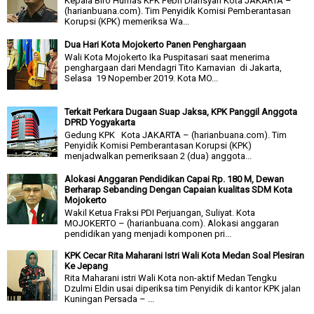
Kepala Biro Humas KPK Febri Diansyah Kota JAKARTA –
(harianbuana.com). Tim Penyidik Komisi Pemberantasan
Korupsi (KPK) memeriksa Wa...
Dua Hari Kota Mojokerto Panen Penghargaan
Wali Kota Mojokerto Ika Puspitasari saat menerima
penghargaan dari Mendagri Tito Karnavian di Jakarta,
Selasa 19 Nopember 2019. Kota MO...
Terkait Perkara Dugaan Suap Jaksa, KPK Panggil Anggota
DPRD Yogyakarta
Gedung KPK Kota JAKARTA – (harianbuana.com). Tim
Penyidik Komisi Pemberantasan Korupsi (KPK)
menjadwalkan pemeriksaan 2 (dua) anggota...
Alokasi Anggaran Pendidikan Capai Rp. 180 M, Dewan
Berharap Sebanding Dengan Capaian kualitas SDM Kota
Mojokerto
Wakil Ketua Fraksi PDI Perjuangan, Suliyat. Kota
MOJOKERTO – (harianbuana.com). Alokasi anggaran
pendidikan yang menjadi komponen pri...
KPK Cecar Rita Maharani Istri Wali Kota Medan Soal Plesiran
Ke Jepang
Rita Maharani istri Wali Kota non-aktif Medan Tengku
Dzulmi Eldin usai diperiksa tim Penyidik di kantor KPK jalan
Kuningan Persada – ...