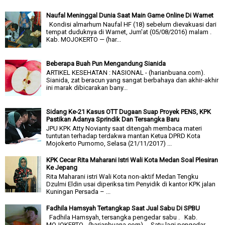
Naufal Meninggal Dunia Saat Main Game Online Di Warnet
Kondisi almarhum Naufal HF (18) sebelum dievakuasi dari
tempat duduknya di Warnet, Jum'at (05/08/2016) malam .
Kab. MOJOKERTO — (har...
Beberapa Buah Pun Mengandung Sianida
ARTIKEL KESEHATAN : NASIONAL - (harianbuana.com).
Sianida, zat beracun yang sangat berbahaya dan akhir-akhir
ini marak dibicarakan bany...
Sidang Ke-21 Kasus OTT Dugaan Suap Proyek PENS, KPK
Pastikan Adanya Sprindik Dan Tersangka Baru
JPU KPK Atty Novianty saat ditengah membaca materi
tuntutan terhadap terdakwa mantan Ketua DPRD Kota
Mojokerto Purnomo, Selasa (21/11/2017) ...
KPK Cecar Rita Maharani Istri Wali Kota Medan Soal Plesiran
Ke Jepang
Rita Maharani istri Wali Kota non-aktif Medan Tengku
Dzulmi Eldin usai diperiksa tim Penyidik di kantor KPK jalan
Kuningan Persada – ...
Fadhila Hamsyah Tertangkap Saat Jual Sabu Di SPBU
Fadhila Hamsyah, tersangka pengedar sabu . Kab.
MOJOKERTO - (harianbuana.com). Satu lagi pengedar