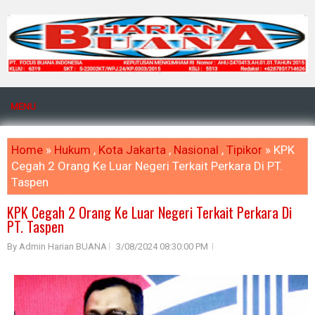
MENU
Home
»
Hukum
,
Kota Jakarta
,
Nasional
,
Tipikor
» KPK
Cegah 2 Orang Ke Luar Negeri Terkait Perkara Di PT.
Taspen
KPK Cegah 2 Orang Ke Luar Negeri Terkait Perkara Di
PT. Taspen
By Admin Harian BUANA
3/08/2024 08:30:00 PM