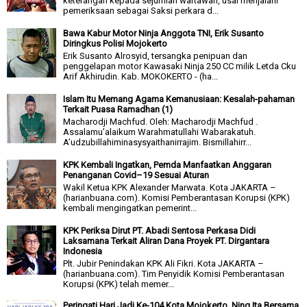
keterangan kepada sejumlah wartawan, usai menjalani
pemeriksaan sebagai Saksi perkara d...
Bawa Kabur Motor Ninja Anggota TNI, Erik Susanto
Diringkus Polisi Mojokerto
Erik Susanto Alrosyid, tersangka penipuan dan
penggelapan motor Kawasaki Ninja 250 CC milik Letda Cku
Arif Akhirudin. Kab. MOKOKERTO - (ha...
Islam Itu Memang Agama Kemanusiaan: Kesalah-pahaman
Terkait Puasa Ramadhan (1)
Macharodji Machfud. Oleh: Macharodji Machfud .
Assalamu’alaikum Warahmatullahi Wabarakatuh.
A’udzubillahiminasysyaithanirrajim. Bismillahirr...
KPK Kembali Ingatkan, Pemda Manfaatkan Anggaran
Penanganan Covid–19 Sesuai Aturan
Wakil Ketua KPK Alexander Marwata. Kota JAKARTA –
(harianbuana.com). Komisi Pemberantasan Korupsi (KPK)
kembali mengingatkan pemerint...
KPK Periksa Dirut PT. Abadi Sentosa Perkasa Didi
Laksamana Terkait Aliran Dana Proyek PT. Dirgantara
Indonesia
Plt. Jubir Penindakan KPK Ali Fikri. Kota JAKARTA –
(harianbuana.com). Tim Penyidik Komisi Pemberantasan
Korupsi (KPK) telah memer...
Peringati Hari Jadi Ke-104 Kota Mojokerto, Ning Ita Bersama