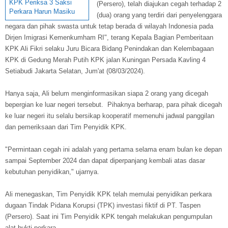
KPK Periksa 3 Saksi
(Persero), telah diajukan cegah terhadap 2
Perkara Harun Masiku
(dua) orang yang terdiri dari penyelenggara
negara dan pihak swasta untuk tetap berada di wilayah Indonesia pada
Dirjen Imigrasi Kemenkumham RI", terang Kepala Bagian Pemberitaan
KPK Ali Fikri selaku Juru Bicara Bidang Penindakan dan Kelembagaan
KPK di Gedung Merah Putih KPK jalan Kuningan Persada Kavling 4
Setiabudi Jakarta Selatan, Jum'at (08/03/2024).
Hanya saja, Ali belum menginformasikan siapa 2 orang yang dicegah
bepergian ke luar negeri tersebut. Pihaknya berharap, para pihak dicegah
ke luar negeri itu selalu bersikap kooperatif memenuhi jadwal panggilan
dan pemeriksaan dari Tim Penyidik KPK.
"Permintaan cegah ini adalah yang pertama selama enam bulan ke depan
sampai September 2024 dan dapat diperpanjang kembali atas dasar
kebutuhan penyidikan," ujarnya.
Ali menegaskan, Tim Penyidik KPK telah memulai penyidikan perkara
dugaan Tindak Pidana Korupsi (TPK) investasi fiktif di PT. Taspen
(Persero). Saat ini Tim Penyidik KPK tengah melakukan pengumpulan
alat bukti perkara.