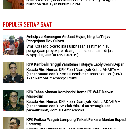
Narkoba diwilayah hukum Polres ...
POPULER SETIAP SAAT
Antisipasi Genangan Air Saat Hujan, Ning Ita Tinjau
Pengerjaan Box Culvert
Wali Kota Mojokerto Ika Puspitasari saat meninjau
pengerjaan proyek pembangunan saluran air di jalan
Mojopahit, Jum'at (25/10/2019) ...
KPK Kembali Panggil Yamitema Tirtajaya Laoly Senin Depan
Kepala Biro Humas KPK Febri Diansyah Kota JAKARTA –
(harianbuana.com). Komisi Pemberantasan Korupsi (KPK)
akan kembali memanggil Yami...
KPK Tahan Mantan Komisaris Utama PT. WAE Darwin
Maspolim
Kepala Biro Humas KPK Febri Diansyah. Kota JAKARTA –
(harianbuana.com). Setelah dilakukan serangkaian
pemeriksaan, Komisi Pemberantas...
KPK Periksa Wagub Lampung Terkait Perkara Mantan Bupati
Lamteng