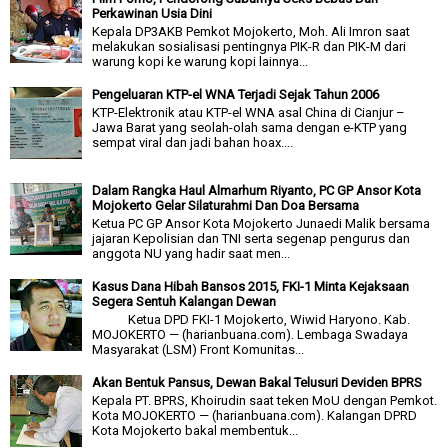
Perkawinan Usia Dini
Kepala DP3AKB Pemkot Mojokerto, Moh. Ali Imron saat
melakukan sosialisasi pentingnya PIK-R dan PIK-M dari
warung kopi ke warung kopi lainnya...
Pengeluaran KTP-el WNA Terjadi Sejak Tahun 2006
KTP-Elektronik atau KTP-el WNA asal China di Cianjur –
Jawa Barat yang seolah-olah sama dengan e-KTP yang
sempat viral dan jadi bahan hoax....
Dalam Rangka Haul Almarhum Riyanto, PC GP Ansor Kota
Mojokerto Gelar Silaturahmi Dan Doa Bersama
Ketua PC GP Ansor Kota Mojokerto Junaedi Malik bersama
jajaran Kepolisian dan TNI serta segenap pengurus dan
anggota NU yang hadir saat men...
Kasus Dana Hibah Bansos 2015, FKI-1 Minta Kejaksaan
Segera Sentuh Kalangan Dewan
Ketua DPD FKI-1 Mojokerto, Wiwid Haryono. Kab.
MOJOKERTO — (harianbuana.com). Lembaga Swadaya
Masyarakat (LSM) Front Komunitas...
Akan Bentuk Pansus, Dewan Bakal Telusuri Deviden BPRS
Kepala PT. BPRS, Khoirudin saat teken MoU dengan Pemkot.
Kota MOJOKERTO — (harianbuana.com). Kalangan DPRD
Kota Mojokerto bakal membentuk...