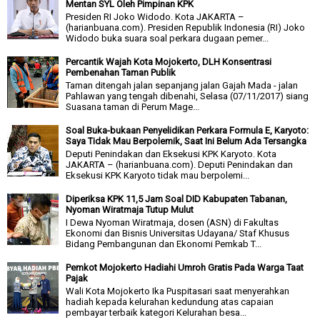
Mentan SYL Oleh Pimpinan KPK
Presiden RI Joko Widodo. Kota JAKARTA –
(harianbuana.com). Presiden Republik Indonesia (RI) Joko
Widodo buka suara soal perkara dugaan pemer...
Percantik Wajah Kota Mojokerto, DLH Konsentrasi
Pembenahan Taman Publik
Taman ditengah jalan sepanjang jalan Gajah Mada - jalan
Pahlawan yang tengah dibenahi, Selasa (07/11/2017) siang
Suasana taman di Perum Mage...
Soal Buka-bukaan Penyelidikan Perkara Formula E, Karyoto:
Saya Tidak Mau Berpolemik, Saat Ini Belum Ada Tersangka
Deputi Penindakan dan Eksekusi KPK Karyoto. Kota
JAKARTA – (harianbuana.com). Deputi Penindakan dan
Eksekusi KPK Karyoto tidak mau berpolemi...
Diperiksa KPK 11,5 Jam Soal DID Kabupaten Tabanan,
Nyoman Wiratmaja Tutup Mulut
I Dewa Nyoman Wiratmaja, dosen (ASN) di Fakultas
Ekonomi dan Bisnis Universitas Udayana/ Staf Khusus
Bidang Pembangunan dan Ekonomi Pemkab T...
Pemkot Mojokerto Hadiahi Umroh Gratis Pada Warga Taat
Pajak
Wali Kota Mojokerto Ika Puspitasari saat menyerahkan
hadiah kepada kelurahan kedundung atas capaian
pembayar terbaik kategori Kelurahan besa...